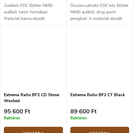
Zsebkés EDC Böhler N690
Összecsukható EDC kés Böhler
acélból, tanto formában.
N690 acélból, drop point
Markolat barna eloxált,
pengével. A markolat eloxált,
korrózióálló alumíniumból. A
korrózióálló alumíniumból
penge hossza 6,9 cm, a teljes
készült. A penge hossza 8,7
hossz 17,1 cm.
cm, a teljes hossz 21,3 cm.
Extrema Ratio BF2 CD Stone
Extrema Ratio BF2 CT Black
Washed
95 600 Ft
89 600 Ft
Raktáron
Raktáron