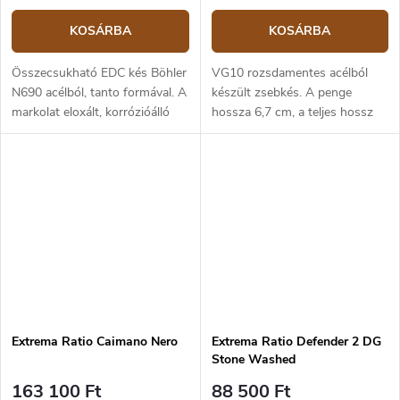
KOSÁRBA
KOSÁRBA
Összecsukható EDC kés Böhler
VG10 rozsdamentes acélból
N690 acélból, tanto formával. A
készült zsebkés. A penge
markolat eloxált, korrózióálló
hossza 6,7 cm, a teljes hossz
alumíniumból készült. A penge
16,8 cm. Fekete alumínium
hossza 8,7 cm, a teljes hossz
markolat. Crossbar lock
21,3 cm.
zárszerkezet.
Extrema Ratio Caimano Nero
Extrema Ratio Defender 2 DG
Stone Washed
163 100 Ft
88 500 Ft