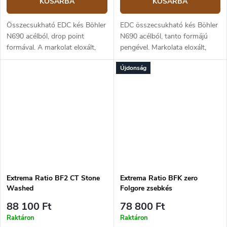
KOSÁRBA
KOSÁRBA
Összecsukható EDC kés Böhler
EDC összecsukható kés Böhler
N690 acélból, drop point
N690 acélból, tanto formájú
formával. A markolat eloxált,
pengével. Markolata eloxált,
korrózióálló alumíniumból
korrózióálló alumíniumból
Újdonság
készült. A penge hossza 8,7
készült. A penge hossza 8,7
cm, a teljes hossz 21,3 cm.
cm, a teljes hossz 21,3 cm.
Extrema Ratio BF2 CT Stone
Extrema Ratio BFK zero
Washed
Folgore zsebkés
88 100 Ft
78 800 Ft
Raktáron
Raktáron