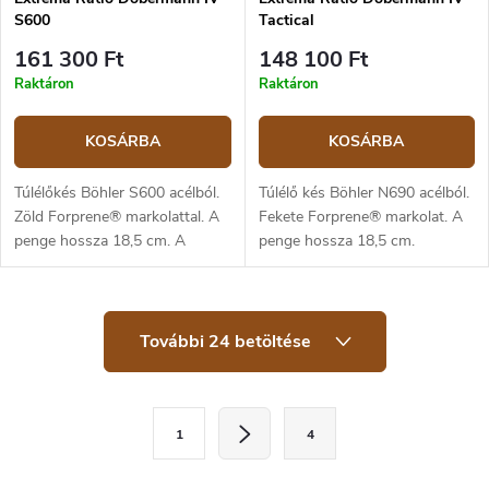
S600
Tactical
161 300 Ft
148 100 Ft
Raktáron
Raktáron
KOSÁRBA
KOSÁRBA
Túlélőkés Böhler S600 acélból.
Túlélő kés Böhler N690 acélból.
Zöld Forprene® markolattal. A
Fekete Forprene® markolat. A
penge hossza 18,5 cm. A
penge hossza 18,5 cm.
késhez Molle-rendszerű tok is
Tartozék a Molle rendszeres
tartozik.
tok.
L
További 24 betöltése
i
s
t
a
L
i
1
4
a
r
á
p