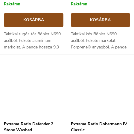
Raktáron
Raktáron
KOSÁRBA
KOSÁRBA
Taktikai rugós tőr Böhler N690
Taktikai kés Böhler N690
acélból. Fekete alumínium
acélból. Fekete markolat
markolat. A penge hossza 9,3
Forprene® anyagból. A penge
cm, a teljes hossz 23,1 cm.
hossza 11,8 cm. A csomag
Titán zsebklip.
tartalmaz egy Molle rendszerű
tokot.
Extrema Ratio Defender 2
Extrema Ratio Dobermann IV
Stone Washed
Classic