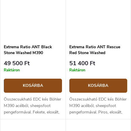
Extrema Ratio ANT Black
Extrema Ratio ANT Rescue
Stone Washed M390
Red Stone Washed
49 500 Ft
51 400 Ft
Raktáron
Raktáron
KOSÁRBA
KOSÁRBA
Összecsukható EDC kés Böhler
Összecsukható EDC kés Böhler
M390 acélból, sheepsfoot
M390 acélból, sheepsfoot
pengeformával. Fekete, eloxált,
pengeformával. Piros, eloxált,
korrózióálló alumínium
korrózióálló alumínium
markolattal. A penge hossza 5
markolattal. A penge hossza 5