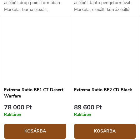
acélból, drop point formában.
acélból, tanto pengeformával.
Markolat barna eloxált,
Markolat eloxált, korrózióálló
korrózióálló alumíniumból. A
alumíniumból. A penge hossza
penge hossza 6,9 cm, a teljes
6,9 cm, a teljes hossz 17,1 cm.
hossz 17,1 cm.
Extrema Ratio BF1 CT Desert
Extrema Ratio BF2 CD Black
Warfare
78 000 Ft
89 600 Ft
Raktáron
Raktáron
KOSÁRBA
KOSÁRBA