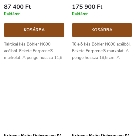
87 400 Ft
175 900 Ft
Raktáron
Raktáron
KOSÁRBA
KOSÁRBA
Taktikai kés Böhler N690
Túlélő kés Böhler N690 acélból.
acélból. Fekete Forprene®
Fekete Forprene® markolat. A
markolat. A penge hossza 11,8
penge hossza 18,5 cm. A
cm. A csomag tartalmaz
csomag tartalmaz egy Molle
MOLLE-rendszerű tokot.
rendszerrel ellátott bőrtokot.
Extrema Ratio Dobermann IV
Extrema Ratio Dobermann IV