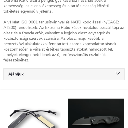
Extrema Ratio által a pengék gyártásához használt acélt a
keménység, az ellenállóképesség és a tartós élesség közötti
tökéletes egyensúly jellemzi.
A vállalat ISO 9001 tanúsítvánnyal és NATO kódolással (N/CAGE:
AT200) rendelkezik. Az Extrema Ratio kések hivatalos beszállítója az
olasz és a francia erők, valamint a legjobb olasz egységek és
közbiztonsági szervek számára. Az olasz, majd később a
nemzetközi alakulatokkal fenntartott szoros kapcsolattartásnak
köszönhetően a vállalat értékes tapasztalatokat halmozott fel,
amelyek elengedhetetlenek az új professzionális eszközök
fejlesztéséhez.
T
Ajánljuk
e
r
Legolcsóbb elöl
m
T
é
Legdrágább
e
k
r
Legnépszerűbb termékek
e
m
k
é
ABC szerint
r
k