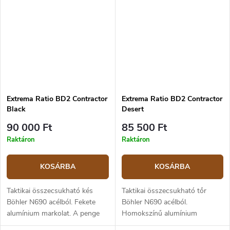
cm, a teljes hossz 12,7 cm.
cm, a teljes hossz 12,7 cm.
Extrema Ratio BD2 Contractor
Extrema Ratio BD2 Contractor
Black
Desert
90 000 Ft
85 500 Ft
Raktáron
Raktáron
KOSÁRBA
KOSÁRBA
Taktikai összecsukható kés
Taktikai összecsukható tőr
Böhler N690 acélból. Fekete
Böhler N690 acélból.
alumínium markolat. A penge
Homokszínű alumínium
hossza 9,4 cm, teljes hossz
markolat. A penge hossza 9,4