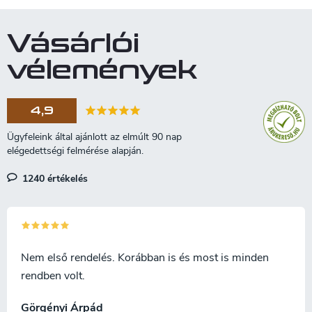
n
o
y
í
z
Vásárlói
t
á
á
vélemények
s
s
e
l
4,9
e
m
e
i
1240 értékelés
Nem első rendelés. Korábban is és most is minden
rendben volt.
Görgényi Árpád