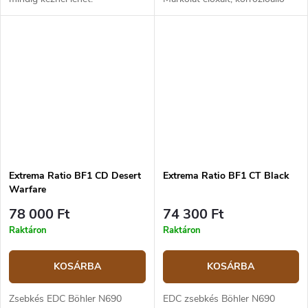
alumíniumból. A penge hossza
6,9 cm, a teljes hossz 17,1 cm.
Extrema Ratio BF1 CD Desert
Extrema Ratio BF1 CT Black
Warfare
78 000 Ft
74 300 Ft
Raktáron
Raktáron
KOSÁRBA
KOSÁRBA
Zsebkés EDC Böhler N690
EDC zsebkés Böhler N690