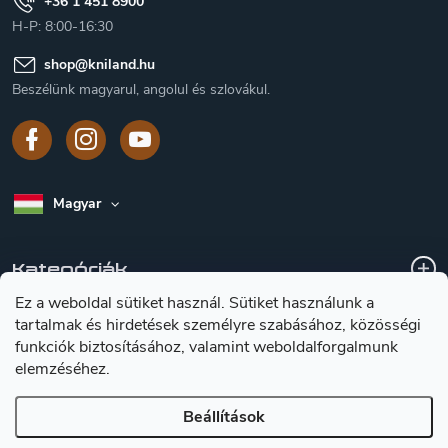
+36 1 451 8900
H-P: 8:00-16:30
shop
@
kniland.hu
Beszélünk magyarul, angolul és szlovákul.
Magyar
Kategóriák
Ez a weboldal sütiket használ. Sütiket használunk a
tartalmak és hirdetések személyre szabásához, közösségi
A vásárlásról
funkciók biztosításához, valamint weboldalforgalmunk
elemzéséhez.
Tájékoztátas a késekröl
Beállítások