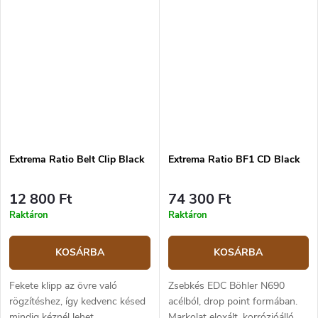
22,2 cm. Liner‑lock zár.
cm, teljes hossz 22,2 cm.
Liner‑lock zár.
Extrema Ratio Belt Clip Black
Extrema Ratio BF1 CD Black
12 800 Ft
74 300 Ft
Raktáron
Raktáron
KOSÁRBA
KOSÁRBA
Fekete klipp az övre való
Zsebkés EDC Böhler N690
rögzítéshez, így kedvenc késed
acélból, drop point formában.
mindig kéznél lehet.
Markolat eloxált, korrózióálló