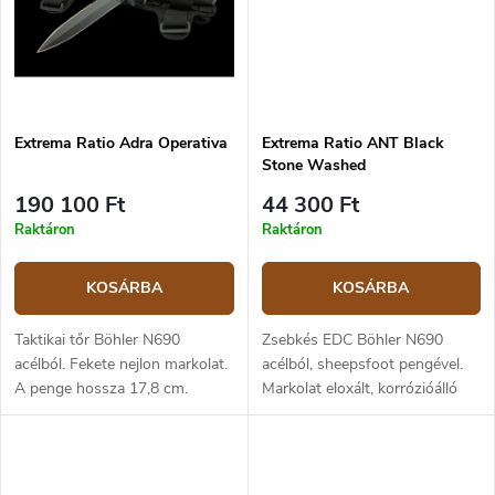
Extrema Ratio Adra Operativa
Extrema Ratio ANT Black
Stone Washed
190 100 Ft
44 300 Ft
Raktáron
Raktáron
KOSÁRBA
KOSÁRBA
Taktikai tőr Böhler N690
Zsebkés EDC Böhler N690
acélból. Fekete nejlon markolat.
acélból, sheepsfoot pengével.
A penge hossza 17,8 cm.
Markolat eloxált, korrózióálló
Tartozéka a lábszárvédő hüvely.
alumíniumból. A penge hossza
5 cm, a teljes hossz 12,7 cm.