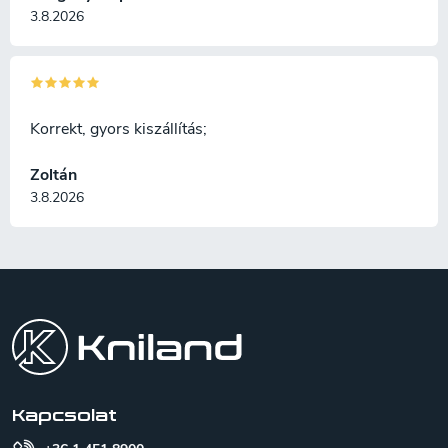
3.8.2026
Korrekt, gyors kiszállítás;
Zoltán
3.8.2026
L
á
b
l
é
c
Kapcsolat