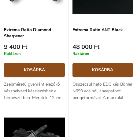
e
e
n
k
d
l
e
i
z
Extrema Ratio Diamond
Extrema Ratio ANT Black
s
Sharpener
é
t
s
á
9 400 Ft
48 000 Ft
e
j
Raktáron
Raktáron
a
KOSÁRBA
KOSÁRBA
Zsebméretű gyémánt élezőkő
Összecsukható EDC kés Böhler
vészhelyzeti késélezéshez a
N690 acélból, sheepsfoot
természetben. Méretek: 12 cm
pengeformával. A markolat
× 2,5 cm × 0,3 cm.
eloxált, korrózióálló
alumíniumból készült. A penge
hossza 5 cm, a teljes hossz
12,7 cm.