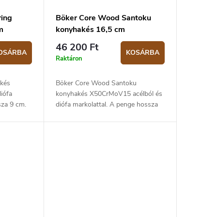
ring
Böker Core Wood Santoku
m
konyhakés 16,5 cm
46 200 Ft
OSÁRBA
KOSÁRBA
Raktáron
kés
Böker Core Wood Santoku
iófa
konyhakés X50CrMoV15 acélból és
sza 9 cm.
diófa markolattal. A penge hossza
16,5 cm.