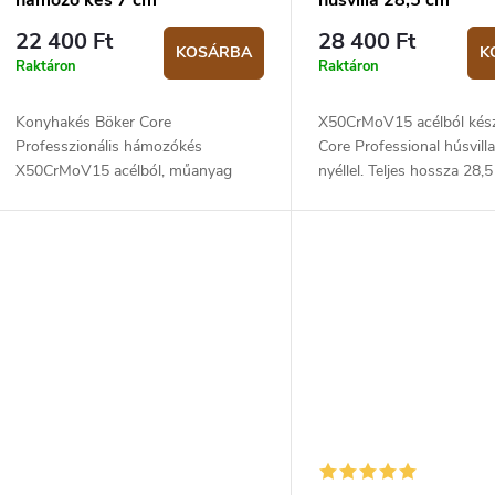
hámozó kés 7 cm
húsvilla 28,5 cm
22 400 Ft
28 400 Ft
KOSÁRBA
K
Raktáron
Raktáron
Konyhakés Böker Core
X50CrMoV15 acélból kész
Professzionális hámozókés
Core Professional húsvil
X50CrMoV15 acélból, műanyag
nyéllel. Teljes hossza 28,
markolattal. A penge hossza 7 cm.