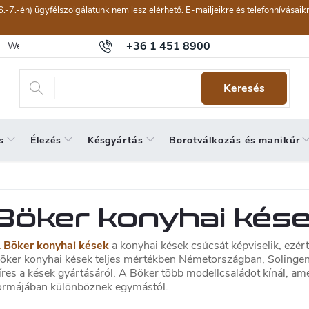
6.-7.-én) ügyfélszolgálatunk nem lesz elérhető. E-mailjeikre és telefonhívásai
+36 1 451 8900
Webáruház értékelése
Általános szerződési feltételek
Panaszkeze
Keresés
s
Élezés
Késgyártás
Borotválkozás és manikűr
Böker konyhai kés
 Böker konyhai kések
a konyhai kések csúcsát képviselik, ezér
öker konyhai kések teljes mértékben Németországban, Solingen
íres a kések gyártásáról. A Böker több modellcsaládot kínál, am
ormájában különböznek egymástól.