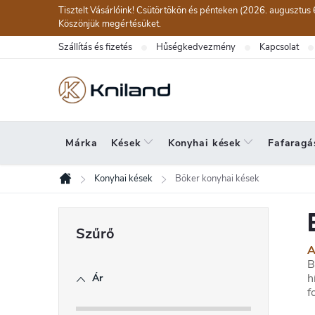
Ugrás
Tisztelt Vásárlóink! Csütörtökön és pénteken (2026. augusztus 
a
Köszönjük megértésüket.
fő
Szállítás és fizetés
Hűségkedvezmény
Kapcsolat
tartalomhoz
Márka
Kések
Konyhai kések
Fafaragá
Konyhai kések
Böker konyhai kések
Kezdőlap
O
l
A
d
B
h
Ár
a
f
l