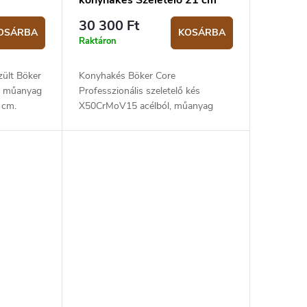
konyhakés Szeletelő 21 cm
30 300 Ft
OSÁRBA
KOSÁRBA
Raktáron
ült Böker
Konyhakés Böker Core
la műanyag
Professzionális szeletelő kés
5 cm.
X50CrMoV15 acélból, műanyag
markolattal. A penge hossza 21 cm.