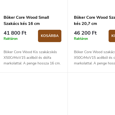
Böker Core Wood Small
Böker Core Wood Sz
Szakács kés 16 cm
kés 20,7 cm
41 800 Ft
46 200 Ft
KOSÁRBA
K
Raktáron
Raktáron
Böker Core Wood Kis szakácskés
Böker Core Wood szakác
X50CrMoV15 acélból és diófa
X50CrMoV15 acélból és d
markolattal. A penge hossza 16 cm.
markolattal. A penge hos
cm.