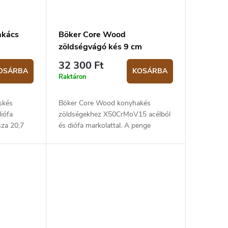
akács
Böker Core Wood
zöldségvágó kés 9 cm
32 300 Ft
OSÁRBA
KOSÁRBA
Raktáron
skés
Böker Core Wood konyhakés
iófa
zöldségekhez X50CrMoV15 acélból
sza 20,7
és diófa markolattal. A penge
hossza 9 cm.