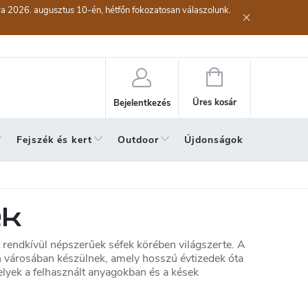
kra 2026. augusztus 10-én, hétfőn fokozatosan válaszolunk.
lési eljárás
Szerződéstől való elállás ( az áru visszaküldése)
A sze
Kosár
Üres kosár
Bejelentkezés
Fejszék és kert
Outdoor
Újdonságok
A hónap 
ek
t rendkívül népszerűek séfek körében világszerte. A
 városában készülnek, amely hosszú évtizedek óta
elyek a felhasznált anyagokban és a kések