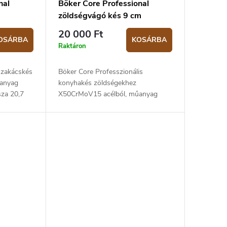
nal
Böker Core Professional
zöldségvágó kés 9 cm
20 000 Ft
OSÁRBA
KOSÁRBA
Raktáron
szakácskés
Böker Core Professzionális
űanyag
konyhakés zöldségekhez
sza 20,7
X50CrMoV15 acélból, műanyag
markolattal. A penge hossza 9 cm.