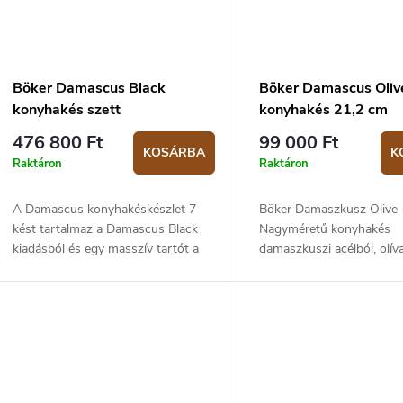
Böker Damascus Black
Böker Damascus Oliv
konyhakés szett
konyhakés 21,2 cm
476 800 Ft
99 000 Ft
KOSÁRBA
K
Raktáron
Raktáron
A Damascus konyhakéskészlet 7
Böker Damaszkusz Olive
kést tartalmaz a Damascus Black
Nagyméretű konyhakés
kiadásból és egy masszív tartót a
damaszkuszi acélból, olív
tároláshoz.
markolattal. A penge hos
cm.