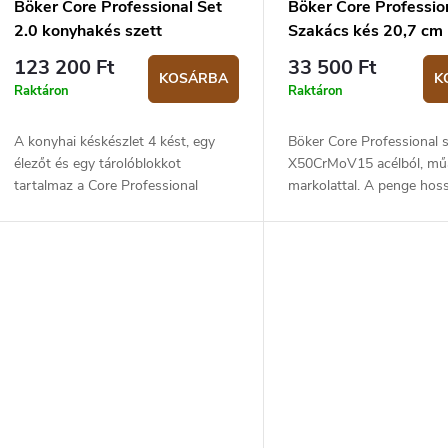
Böker Core Professional Set
Böker Core Professio
2.0 konyhakés szett
Szakács kés 20,7 cm
123 200 Ft
33 500 Ft
KOSÁRBA
K
Raktáron
Raktáron
A konyhai késkészlet 4 kést, egy
Böker Core Professional 
élezőt és egy tárolóblokkot
X50CrMoV15 acélból, m
tartalmaz a Core Professional
markolattal. A penge hos
kiadásból.
cm.