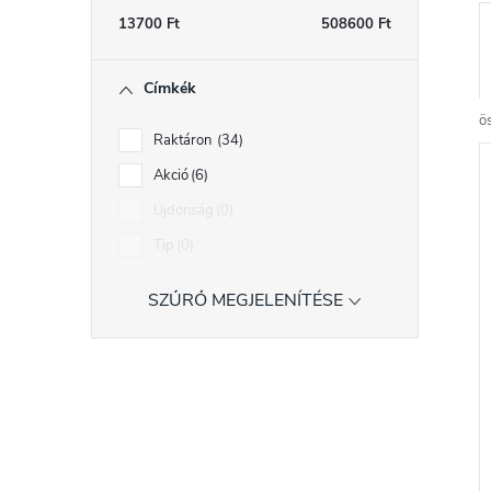
s
13700
Ft
508600
Ft
ó
r
Címkék
p
ö
a
Raktáron
34
n
Akció
6
e
Újdonság
0
r
l
Tip
0
SZŰRŐ MEGJELENÍTÉSE
r
l
i