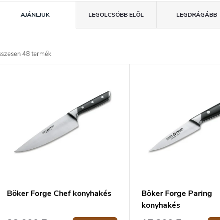
T
AJÁNLJUK
LEGOLCSÓBB ELÖL
LEGDRÁGÁBB
e
m
sszesen
48
termék
T
é
e
k
e
m
k
é
k
e
e
n
k
d
Böker Forge Chef konyhakés
Böker Forge Paring
e
konyhakés
z