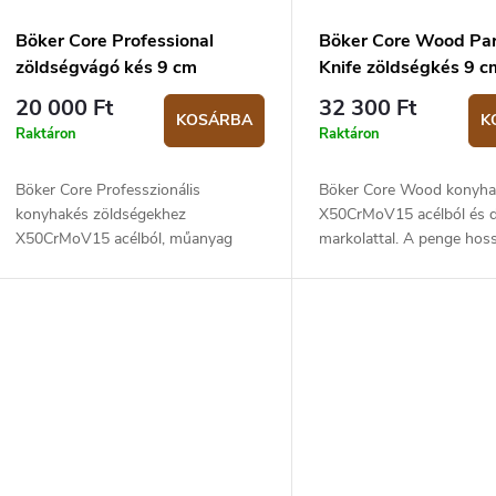
Böker Core Professional
Böker Core Wood Pa
zöldségvágó kés 9 cm
Knife zöldségkés 9 c
20 000 Ft
32 300 Ft
KOSÁRBA
K
Raktáron
Raktáron
Böker Core Professzionális
Böker Core Wood konyha
konyhakés zöldségekhez
X50CrMoV15 acélból és d
X50CrMoV15 acélból, műanyag
markolattal. A penge hos
markolattal. A penge hossza 9 cm.