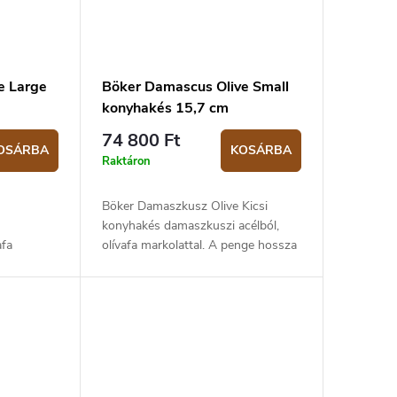
e Large
Böker Damascus Olive Small
konyhakés 15,7 cm
74 800 Ft
OSÁRBA
KOSÁRBA
Raktáron
Böker Damaszkusz Olive Kicsi
konyhakés damaszkuszi acélból,
afa
olívafa markolattal. A penge hossza
sza 21,2
15,7 cm.