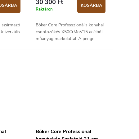
30 300 Ft
OSÁRBA
KOSÁRBA
Raktáron
l származó
Böker Core Professzionális konyhai
Univerzális
csontozókés X50CrMoV15 acélból,
műanyag markolattal. A penge
gre és
hossza 16,5 cm.
ukciója
nal
Böker Core Professional