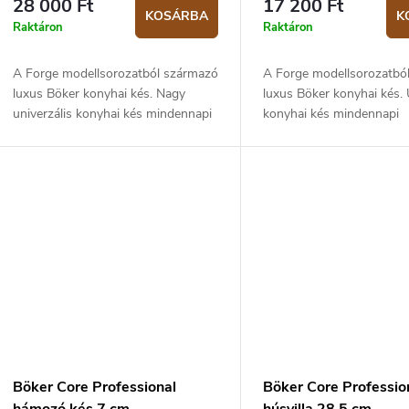
28 000 Ft
17 200 Ft
KOSÁRBA
K
s
é
Raktáron
Raktáron
s
A Forge modellsorozatból származó
A Forge modellsorozatbó
á
e
luxus Böker konyhai kés. Nagy
luxus Böker konyhai kés. 
univerzális konyhai kés mindennapi
konyhai kés mindennapi
használatra, amely minden
használatra, főleg zöldsé
a
munkával megbírkózik a konyhában.
gyümölcsre. A kés konstr
A kés...
integrált,...
Böker Core Professional
Böker Core Professio