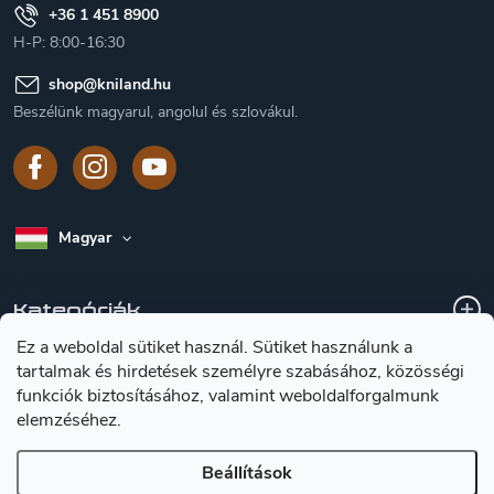
+36 1 451 8900
H-P: 8:00-16:30
shop
@
kniland.hu
Beszélünk magyarul, angolul és szlovákul.
Magyar
Kategóriák
Ez a weboldal sütiket használ. Sütiket használunk a
tartalmak és hirdetések személyre szabásához, közösségi
A vásárlásról
funkciók biztosításához, valamint weboldalforgalmunk
elemzéséhez.
Tájékoztátas a késekröl
Beállítások