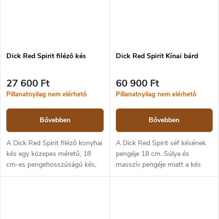
Dick Red Spirit filéző kés
Dick Red Spirit Kínai bárd
27 600 Ft
60 900 Ft
Pillanatnyilag nem elérhető
Pillanatnyilag nem elérhető
Bővebben
Bővebben
A Dick Red Spirit filéző konyhai
A Dick Red Spirit séf késének
kés egy közepes méretű, 18
pengéje 18 cm. Súlya és
cm-es pengehosszúságú kés,
masszív pengéje miatt a kés
amelyet halfeldolgozásra
nehezebben feldolgozható
terveztek. A kés pengéje
alapanyagokhoz is alkalmas,
X55CrMo14 erősen ötvözött,
ugyanakkor a penge formájának
rozsdamentes...
köszönhetően...