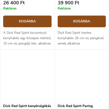
26 400 Ft
39 900 Ft
Raktáron
Raktáron
KOSÁRBA
KOSÁRBA
A Dick Red Spirit kicsontozó
Dick Red Spirit hentes
konyhakés egy közepes méretű,
konyhakés 26 cm-es pengével,
15 cm-es pengéjű kés, alkalmas
amely alkalmas
csontozásra és
húsfeldolgozásra és a penge
húsfeldolgozásra. A késpenge
ívelt formájának köszönhetően
X50CrMo15 erősen ötvözött,
pontosabb vágásokhoz
rozsdamentes...
használható a hús csonttól
való...
Dick Red Spirit kenyérvágókés
Dick Red Spirit Paring