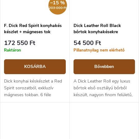
–15 %
203 000 Ft
F. Dick Red Spirit konyhakés
Dick Leather Roll Black
készlet + mágneses tok
bőrtok konyhakésekre
172 550 Ft
54 500 Ft
Raktáron
Pillanatnyilag nem elérhető
KOSÁRBA
Bővebben
Dick konyhai késkészlet a Red
A Dick Leather Roll egy luxus
Spirit sorozatból, exkluzív
bőrtok első osztályú bőrből
mágneses tokban. 6 féle
készült, nagyon finom felületű,
professzionális konyhai kés és
Hollandiából származó konyhai
acél egy könnyen hordozható
késekhez. Ez a bőr guruló
tokban.
késtáska alkalmas konyhai
kések...