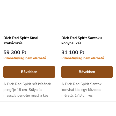
Dick Red Spirit Kínai
Dick Red Spirit Santoku
szakácskés
konyhai kés
59 300 Ft
31 100 Ft
Pillanatnyilag nem elérhető
Pillanatnyilag nem elérhető
Bővebben
Bővebben
A Dick Red Spirit séf késének
A Dick Red Spirit Santoku
pengéje 18 cm. Súlya és
konyhai kés egy közepes
masszív pengéje miatt a kés
méretű, 17,8 cm-es
nehezebben feldolgozható
pengehosszúságú kés, amely
alapanyagokhoz is alkalmas,
zöldségek és húsok
ugyanakkor a penge formájának
feldolgozására alkalmas. A
L