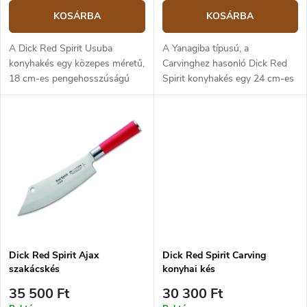
KOSÁRBA
KOSÁRBA
A Dick Red Spirit Usuba
A Yanagiba típusú, a
konyhakés egy közepes méretű,
Carvinghez hasonló Dick Red
18 cm-es pengehosszúságú
Spirit konyhakés egy 24 cm-es
kés zöldségek feldolgozására. A
pengével ellátott, nagyméretű
kés pengéje X55CrMo14 erősen
kés, amely húsfeldolgozásra és
ötvözött, rozsdamentes német
sushi készítésére alkalmas. A
acélból...
penge...
Dick Red Spirit Ajax
Dick Red Spirit Carving
szakácskés
konyhai kés
35 500 Ft
30 300 Ft