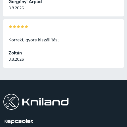
Görgényi Árpád
3.8.2026
Korrekt, gyors kiszállítás;
Zoltán
3.8.2026
L
á
b
l
é
c
Kapcsolat