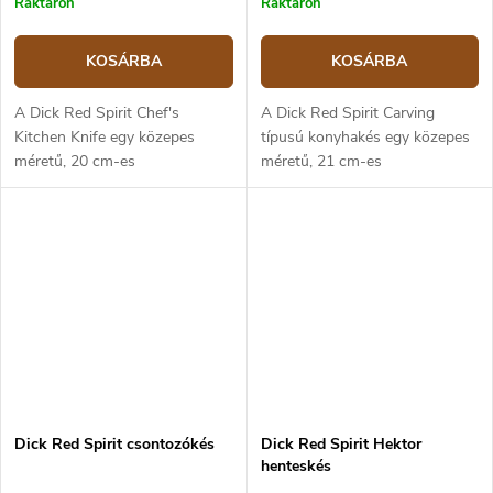
Raktáron
Raktáron
KOSÁRBA
KOSÁRBA
A Dick Red Spirit Chef's
A Dick Red Spirit Carving
Kitchen Knife egy közepes
típusú konyhakés egy közepes
méretű, 20 cm-es
méretű, 21 cm-es
pengehosszúságú kés,
pengehosszúságú,
univerzálisan használható a
húsfeldolgozásra alkalmas kés.
konyhában, alkalmas zöldségek
A penge szélességének
és húsok feldolgozására. A
köszönhetően mozgékony és
kés...
könnyen...
Dick Red Spirit csontozókés
Dick Red Spirit Hektor
henteskés