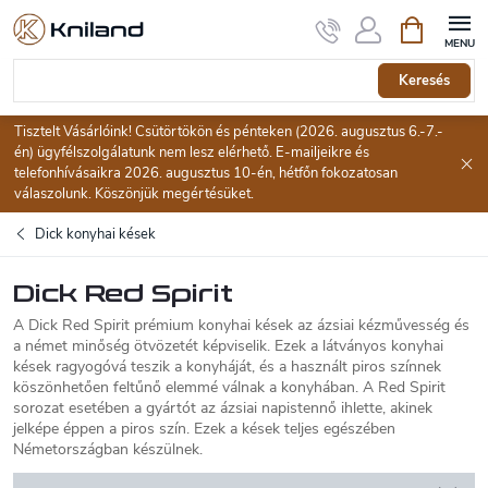
Ugrás
Kosár
a
fő
tartalomhoz
Keresés
Tisztelt Vásárlóink! Csütörtökön és pénteken (2026. augusztus 6.-7.-
én) ügyfélszolgálatunk nem lesz elérhető. E-mailjeikre és
telefonhívásaikra 2026. augusztus 10-én, hétfőn fokozatosan
válaszolunk. Köszönjük megértésüket.
Dick konyhai kések
Dick Red Spirit
A Dick Red Spirit prémium konyhai kések az ázsiai kézművesség és
a német minőség ötvözetét képviselik. Ezek a látványos konyhai
kések ragyogóvá teszik a konyháját, és a használt piros színnek
köszönhetően feltűnő elemmé válnak a konyhában. A Red Spirit
sorozat esetében a gyártót az ázsiai napistennő ihlette, akinek
jelképe éppen a piros szín. Ezek a kések teljes egészében
Németországban készülnek.