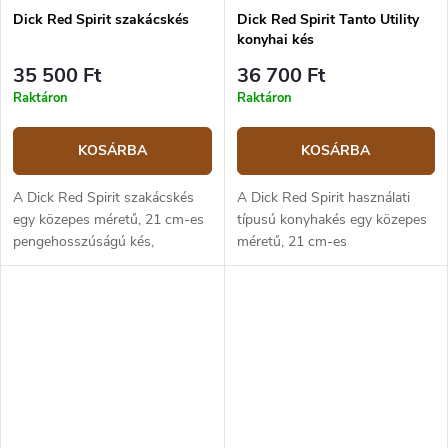
Dick Red Spirit szakácskés
Dick Red Spirit Tanto Utility
konyhai kés
35 500 Ft
36 700 Ft
Raktáron
Raktáron
KOSÁRBA
KOSÁRBA
A Dick Red Spirit szakácskés
A Dick Red Spirit használati
egy közepes méretű, 21 cm-es
típusú konyhakés egy közepes
pengehosszúságú kés,
méretű, 21 cm-es
univerzálisan használható a
pengehosszúságú kés, zöldség
konyhában, alkalmas zöldségek
és hús feldolgozására alkalmas
és húsok feldolgozására. A kés
univerzális kés tanto
pengéje...
pengeformával, amely...