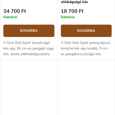
zöldségvágó kés
34 700 Ft
18 700 Ft
Raktáron
Raktáron
KOSÁRBA
KOSÁRBA
A Dick Red Spirit kenyérvágó
A Dick Red Spirit paring típusú
kés egy 26 cm-es pengéjű nagy
konyhai kés egy kisebb, 9 cm-
kés, amely pékfeldolgozására
es pengehosszúságú kés,
alkalmas. A kés pengéje
univerzális kés a közös konyhai
X55CrMo14 erősen ötvözött,
tevékenységekhez, különösen
rozsdamentes német acélból
alkalmas zöldségek és
készült,...
gyümölcsök...