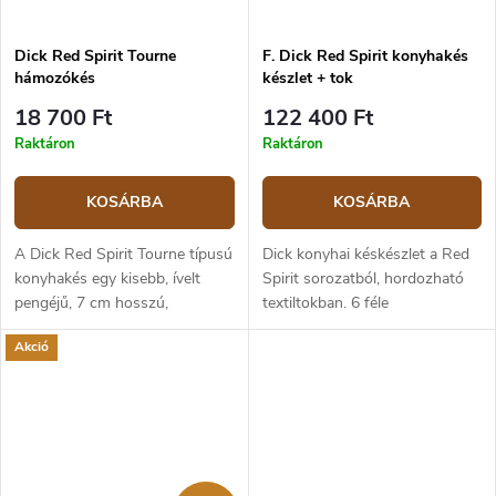
Dick Red Spirit Tourne
F. Dick Red Spirit konyhakés
hámozókés
készlet + tok
18 700 Ft
122 400 Ft
Raktáron
Raktáron
KOSÁRBA
KOSÁRBA
A Dick Red Spirit Tourne típusú
Dick konyhai késkészlet a Red
konyhakés egy kisebb, ívelt
Spirit sorozatból, hordozható
pengéjű, 7 cm hosszú,
textiltokban. 6 féle
gyümölcsök, zöldségek
professzionális konyhai kés,
Akció
tisztítására és precíz
húsvilla és konyhai fogó
késmunkát igénylő
(csipesz).
tevékenységekre alkalmas kés.
A...