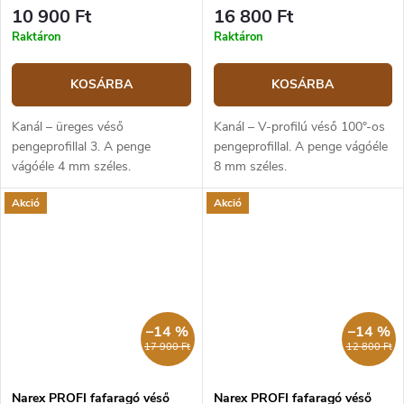
mm
10 900 Ft
16 800 Ft
Raktáron
Raktáron
KOSÁRBA
KOSÁRBA
Kanál – üreges véső
Kanál – V-profilú véső 100°-os
pengeprofillal 3. A penge
pengeprofillal. A penge vágóéle
vágóéle 4 mm széles.
8 mm széles.
Akció
Akció
–14 %
–14 %
17 900 Ft
12 800 Ft
Narex PROFI fafaragó véső
Narex PROFI fafaragó véső