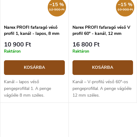
–15 %
–15 %
12 900 Ft
19 900 Ft
Narex PROFI fafaragó véső
Narex PROFI fafaragó véső V
profil 1, kanál - lapos, 8 mm
profil 60° - kanál, 12 mm
10 900 Ft
16 800 Ft
Raktáron
Raktáron
KOSÁRBA
KOSÁRBA
Kanál – lapos véső
Kanál – V-profilú véső 60°-os
pengeprofillal 1. A penge
pengeprofillal. A penge vágóéle
vágóéle 8 mm széles.
12 mm széles.