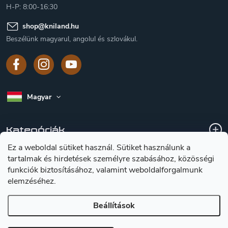
H-P: 8:00-16:30
shop
@
kniland.hu
Beszélünk magyarul, angolul és szlovákul.
Magyar
Kategóriák
Ez a weboldal sütiket használ. Sütiket használunk a
tartalmak és hirdetések személyre szabásához, közösségi
A vásárlásról
funkciók biztosításához, valamint weboldalforgalmunk
elemzéséhez.
Tájékoztátas a késekröl
Beállítások