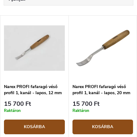
e
r
Legolcsóbb elöl
m
T
é
Legdrágább
e
k
r
Legnépszerűbb termékek
e
m
k
é
ABC szerint
r
k
e
e
n
k
d
l
e
i
z
Narex PROFI fafaragó véső
Narex PROFI fafaragó véső
s
profil 1, kanál - lapos, 12 mm
profil 1, kanál - lapos, 20 mm
é
t
s
á
15 700 Ft
15 700 Ft
e
j
Raktáron
Raktáron
a
KOSÁRBA
KOSÁRBA