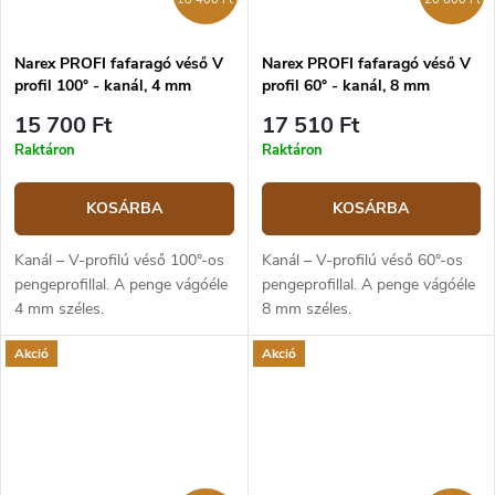
Narex PROFI fafaragó véső V
Narex PROFI fafaragó véső V
profil 100° - kanál, 4 mm
profil 60° - kanál, 8 mm
15 700 Ft
17 510 Ft
Raktáron
Raktáron
KOSÁRBA
KOSÁRBA
Kanál – V-profilú véső 100°-os
Kanál – V-profilú véső 60°-os
pengeprofillal. A penge vágóéle
pengeprofillal. A penge vágóéle
4 mm széles.
8 mm széles.
Akció
Akció