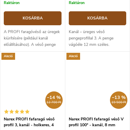
Raktáron
Raktáron
KOSÁRBA
KOSÁRBA
A PROFI faragóvéső az üregek
Kanál – üreges véső
kiürítésére (például kanál
pengeprofillal 3. A penge
előállításához). A véső penge
vágóéle 12 mm széles.
króm-vanádium
Akció
Akció
szerszámacélból készül, 59
HRC keménységig edzett. A
vésõ pengét kézzel...
–14 %
–13 %
12 700 Ft
19 500 Ft
Narex PROFI fafaragó véső
Narex PROFI fafaragó véső V
profil 3, kanál - holkeres, 4
profil 100° - kanál, 8 mm