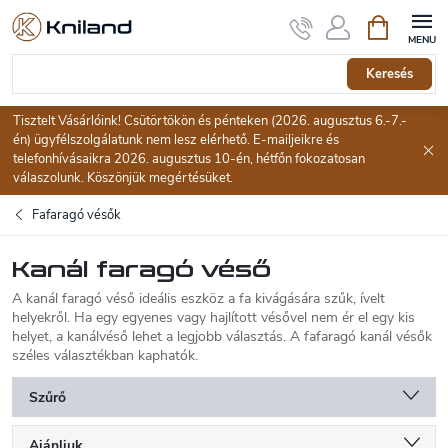
Ugrás
Kosár
a
fő
tartalomhoz
Keresés
Tisztelt Vásárlóink! Csütörtökön és pénteken (2026. augusztus 6.-7.-
én) ügyfélszolgálatunk nem lesz elérhető. E-mailjeikre és
telefonhívásaikra 2026. augusztus 10-én, hétfőn fokozatosan
válaszolunk. Köszönjük megértésüket.
Fafaragó vésők
Kanál faragó véső
A kanál faragó véső ideális eszköz a fa kivágására szűk, ívelt
helyekről. Ha egy egyenes vagy hajlított vésővel nem ér el egy kis
helyet, a kanálvéső lehet a legjobb választás. A fafaragó kanál vésők
széles választékban kaphatók.
Szűrő
T
Ajánljuk