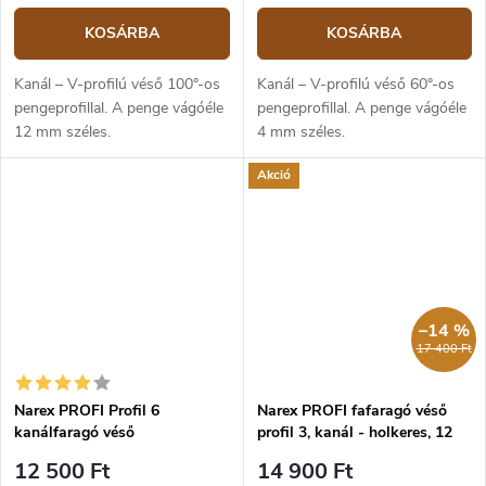
KOSÁRBA
KOSÁRBA
Kanál – V-profilú véső 100°-os
Kanál – V-profilú véső 60°-os
pengeprofillal. A penge vágóéle
pengeprofillal. A penge vágóéle
12 mm széles.
4 mm széles.
Akció
–14 %
17 400 Ft
Narex PROFI Profil 6
Narex PROFI fafaragó véső
kanálfaragó véső
profil 3, kanál - holkeres, 12
mm
12 500 Ft
14 900 Ft