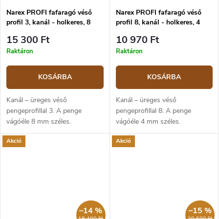
Narex PROFI fafaragó véső
Narex PROFI fafaragó véső
profil 3, kanál - holkeres, 8
profil 8, kanál - holkeres, 4
mm
mm
15 300 Ft
10 970 Ft
Raktáron
Raktáron
KOSÁRBA
KOSÁRBA
Kanál – üreges véső
Kanál – üreges véső
pengeprofillal 3. A penge
pengeprofillal 8. A penge
vágóéle 8 mm széles.
vágóéle 4 mm széles.
Akció
Akció
–14 %
–15 %
18 400 Ft
20 600 Ft