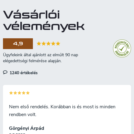
s
t
Vásárlói
a
i
vélemények
r
á
n
4,9
y
í
t
á
s
1240 értékelés
e
l
e
m
e
i
Nem első rendelés. Korábban is és most is minden
rendben volt.
Görgényi Árpád