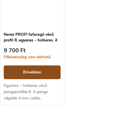
Narex PROFI fafaragó véső
profil 8, egyenes - holkeres, 4
mm
9 700 Ft
Pillanatnyilag nem elérhető
Bővebben
Egyenes – holkeres véső
pengeprofillal 8. A penge
vágóéle 4 mm széles.
L
i