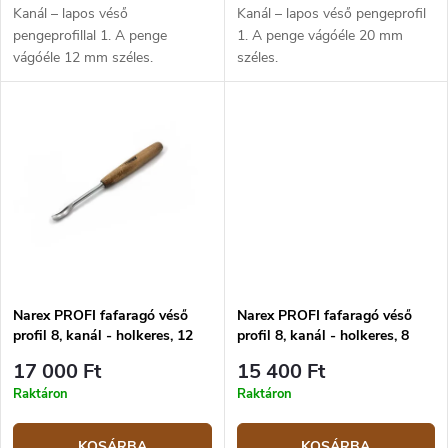
Kanál – lapos véső
Kanál – lapos véső pengeprofil
pengeprofillal 1. A penge
1. A penge vágóéle 20 mm
vágóéle 12 mm széles.
széles.
Narex PROFI fafaragó véső
Narex PROFI fafaragó véső
profil 8, kanál - holkeres, 12
profil 8, kanál - holkeres, 8
mm
mm
17 000 Ft
15 400 Ft
Raktáron
Raktáron
KOSÁRBA
KOSÁRBA