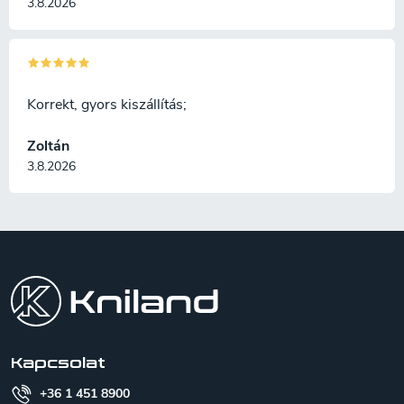
3.8.2026
Korrekt, gyors kiszállítás;
Zoltán
3.8.2026
L
á
b
l
é
c
Kapcsolat
+36 1 451 8900