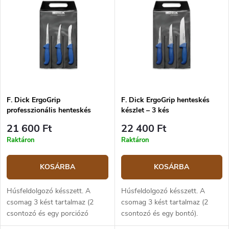
k
r
Legnépszerűbb termékek
e
m
k
é
ABC szerint
r
k
e
e
n
k
d
l
e
i
z
F. Dick ErgoGrip
F. Dick ErgoGrip henteskés
s
professzionális henteskés
készlet – 3 kés
é
t
készlet – 3 kés
s
á
21 600 Ft
22 400 Ft
e
j
Raktáron
Raktáron
a
KOSÁRBA
KOSÁRBA
Húsfeldolgozó késszett. A
Húsfeldolgozó késszett. A
csomag 3 kést tartalmaz (2
csomag 3 kést tartalmaz (2
csontozó és egy porciózó
csontozó és egy bontó).
tőkekés). X55CrMo14
X55CrMo14 rozsdamentes acél,