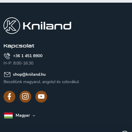
L
á
b
l
é
c
Kapcsolat
+36 1 451 8900
H-P: 8:00-16:30
shop
@
kniland.hu
Beszélünk magyarul, angolul és szlovákul.
Magyar