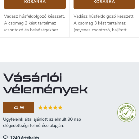
KOSÁRBA
KOSÁRBA
Vadász húsfeldolgozó késszett.
Vadász húsfeldolgozó késszett.
A csomag 2 kést tartalmaz
A csomag 3 kést tartalmaz
(csontozó és belsőségekhez
(egyenes csontozó, hajlított
való kés). X55CrMo14
csontozó és belsőségekhez
rozsdamentes acél,
való kés). X55CrMo14
ergonomikus, narancssárga
rozsdamentes acél,
L
műanyag markolat. Praktikus...
ergonomikus, narancssárga...
i
s
t
Vásárlói
a
i
vélemények
r
á
n
4,9
y
í
t
á
s
1240 értékelés