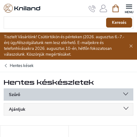
Ugrás
Kosár
a
fő
tartalomhoz
Keresés
Tisztelt Vásárlóink! Csütörtökön és pénteken (2026. augusztus 6.-7.-
én) ügyfélszolgálatunk nem lesz elérhető. E-mailjeikre és
telefonhívásaikra 2026. augusztus 10-én, hétfőn fokozatosan
válaszolunk. Köszönjük megértésüket.
Hentes kések
Hentes késkészletek
Szűrő
T
Ajánljuk
e
r
Legolcsóbb elöl
m
T
é
Legdrágább
e