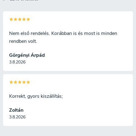
e
l
e
m
e
i
Nem első rendelés. Korábban is és most is minden
rendben volt.
Görgényi Árpád
3.8.2026
Korrekt, gyors kiszállítás;
Zoltán
3.8.2026