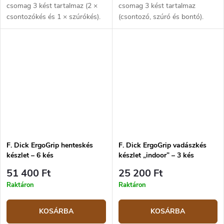
csomag 3 kést tartalmaz (2 ×
csomag 3 kést tartalmaz
csontozókés és 1 × szúrókés).
(csontozó, szúró és bontó).
Rozsdamentes X55CrMo14
X55CrMo14 rozsdamentes acél,
acél, ergonomikus műanyag
ergonomikus műanyag
markolat fekete, piros és sárga
markolat kék, sárga és fekete
színben.
színben.
F. Dick ErgoGrip henteskés
F. Dick ErgoGrip vadászkés
készlet – 6 kés
készlet „indoor” – 3 kés
51 400 Ft
25 200 Ft
Raktáron
Raktáron
KOSÁRBA
KOSÁRBA