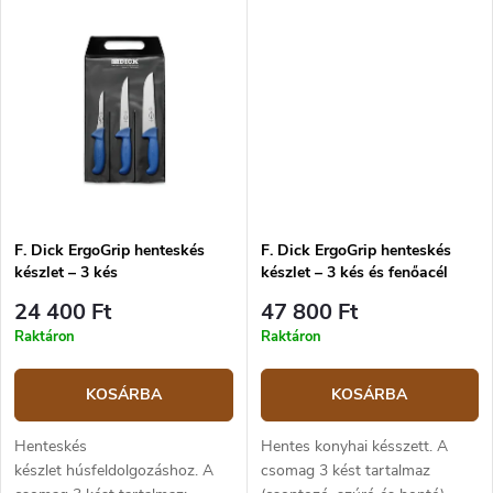
rozsdamentes acél,
ergonomikus, kék színű
ergonomikus, kék színű
műanyag markolat.
műanyag markolat.
F. Dick ErgoGrip henteskés
F. Dick ErgoGrip henteskés
készlet – 3 kés
készlet – 3 kés és fenőacél
24 400 Ft
47 800 Ft
Raktáron
Raktáron
KOSÁRBA
KOSÁRBA
Henteskés
Hentes konyhai késszett. A
készlet húsfeldolgozáshoz. A
csomag 3 kést tartalmaz