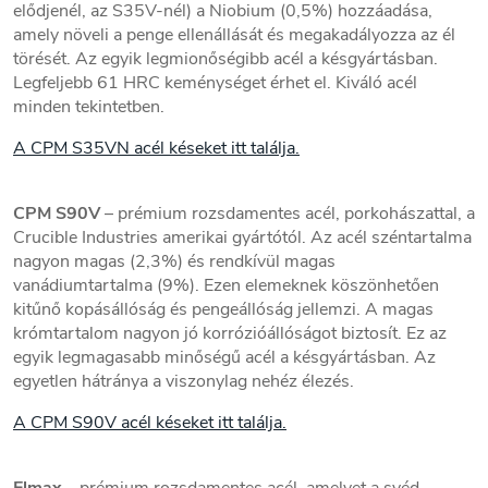
elődjenél, az S35V-nél) a Niobium (0,5%) hozzáadása,
amely növeli a penge ellenállását és megakadályozza az él
törését. Az egyik legmionőségibb acél a késgyártásban.
Legfeljebb 61 HRC keménységet érhet el. Kiváló acél
minden tekintetben.
A CPM S35VN acél késeket itt találja.
CPM S90V
– prémium rozsdamentes acél, porkohászattal, a
Crucible Industries amerikai gyártótól. Az acél széntartalma
nagyon magas (2,3%) és rendkívül magas
vanádiumtartalma (9%). Ezen elemeknek köszönhetően
kitűnő kopásállóság és pengeállóság jellemzi. A magas
krómtartalom nagyon jó korrózióállóságot biztosít. Ez az
egyik legmagasabb minőségű acél a késgyártásban. Az
egyetlen hátránya a viszonylag nehéz élezés.
A CPM S90V acél késeket itt találja.
Elmax
– prémium rozsdamentes acél, amelyet a svéd