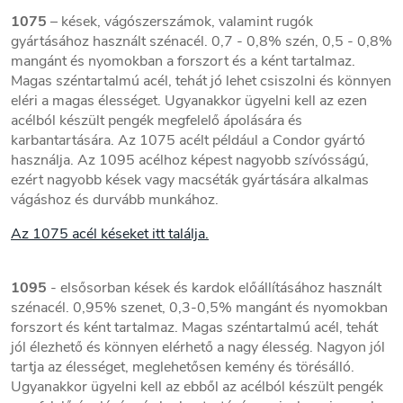
1075
– kések, vágószerszámok, valamint rugók
gyártásához használt szénacél. 0,7 - 0,8% szén, 0,5 - 0,8%
mangánt és nyomokban a forszort és a ként tartalmaz.
Magas széntartalmú acél, tehát jó lehet csiszolni és könnyen
eléri a magas élességet. Ugyanakkor ügyelni kell az ezen
acélból készült pengék megfelelő ápolására és
karbantartására. Az 1075 acélt például a Condor gyártó
használja. Az 1095 acélhoz képest nagyobb szívósságú,
ezért nagyobb kések vagy macséták gyártására alkalmas
vágáshoz és durvább munkához.
Az 1075 acél késeket itt találja.
1095
- elsősorban kések és kardok előállításához használt
szénacél. 0,95% szenet, 0,3-0,5% mangánt és nyomokban
forszort és ként tartalmaz. Magas széntartalmú acél, tehát
jól élezhető és könnyen elérhető a nagy élesség. Nagyon jól
tartja az élességet, meglehetősen kemény és törésálló.
Ugyanakkor ügyelni kell az ebből az acélból készült pengék