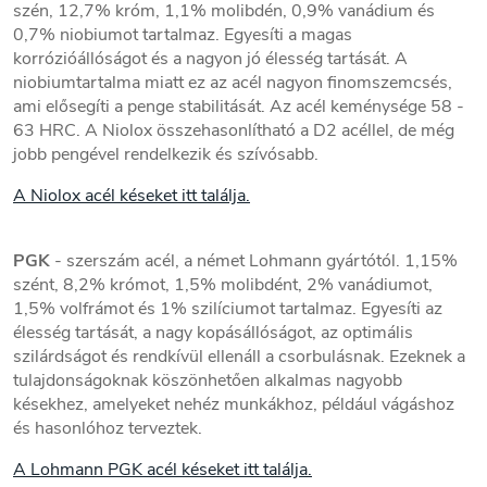
szén, 12,7% króm, 1,1% molibdén, 0,9% vanádium és
0,7% niobiumot tartalmaz. Egyesíti a magas
korrózióállóságot és a nagyon jó élesség tartását. A
niobiumtartalma miatt ez az acél nagyon finomszemcsés,
ami elősegíti a penge stabilitását. Az acél keménysége 58 -
63 HRC. A Niolox összehasonlítható a D2 acéllel, de még
jobb pengével rendelkezik és szívósabb.
A Niolox acél késeket itt találja.
PGK
- szerszám acél, a német Lohmann gyártótól. 1,15%
szént, 8,2% krómot, 1,5% molibdént, 2% vanádiumot,
1,5% volfrámot és 1% szilíciumot tartalmaz. Egyesíti az
élesség tartását, a nagy kopásállóságot, az optimális
szilárdságot és rendkívül ellenáll a csorbulásnak. Ezeknek a
tulajdonságoknak köszönhetően alkalmas nagyobb
késekhez, amelyeket nehéz munkákhoz, például vágáshoz
és hasonlóhoz terveztek.
A Lohmann PGK acél késeket itt találja.