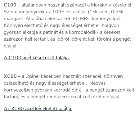
C100
– általánosan használt szénacél a Morakniv késeknél.
Szinte megegyezik az 1095-es acéllal (1% szén, 0,5%
mangán). Általában eléri az 58-60 HRC keménységet.
Könnyen élezhető és nagy élességet érhet el. Nagyon
gyorsan elkapja a patinát és a korrodálódik- a késeket
szárazon kell tartani, és időről időre át kell törölni a pengét
olajjal.
A C100 acél késeket itt találja.
XC90
– a Opinel késekben használt szénacél. Könnyen
csiszolható és nagy élességet érhet el. Nedves
környezetben gyorsan korrodálódik - a pengét szárazon kell
tartani, és a pengét rendszeresen át kell törölni olajjal.
Az XC90 acél késeket itt találja.