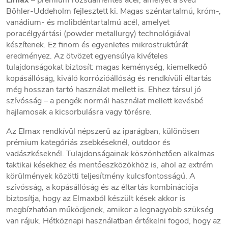
Böhler-Uddeholm fejlesztett ki. Magas széntartalmú, króm-,
vanádium- és molibdéntartalmú acél, amelyet
poracélgyártási (powder metallurgy) technológiával
készítenek. Ez finom és egyenletes mikrostruktúrát
eredményez. Az ötvözet egyensúlya kivételes
tulajdonságokat biztosít: magas keménység, kiemelkedő
kopásállóság, kiváló korrózióállóság és rendkívüli éltartás
még hosszan tartó használat mellett is. Ehhez társul jó
szívósság – a pengék normál használat mellett kevésbé
hajlamosak a kicsorbulásra vagy törésre.
Az Elmax rendkívül népszerű az iparágban, különösen
prémium kategóriás zsebkéseknél, outdoor és
vadászkéseknél. Tulajdonságainak köszönhetően alkalmas
taktikai késekhez és mentőeszközökhöz is, ahol az extrém
körülmények közötti teljesítmény kulcsfontosságú. A
szívósság, a kopásállóság és az éltartás kombinációja
biztosítja, hogy az Elmaxból készült kések akkor is
megbízhatóan működjenek, amikor a legnagyobb szükség
van rájuk. Hétköznapi használatban értékelni fogod, hogy az