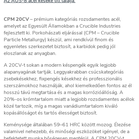
Az AUS-8 acél késeke titt találja.
CPM 20CV
– prémium kategóriás rozsdamentes acél,
amelyet az Egyesült Államokban a Crucible Industries
fejlesztett ki. Porkohászati eljárással (CPM – Crucible
Particle Metallurgy) készül, ami rendkívül finom és
egyenletes szerkezetet biztosít, a karbidok pedig jól
eloszlanak az anyagban.
A 20CV-t sokan a modern késpengék egyik legjobb
alapanyagának tartják. Leggyakrabban csúcskategóriás
zsebekésekhez, fixpengés késekhez és professzionális
szerszámokhoz használják, ahol kiemelkedően fontos az él
hosszú távú megtartása és a magas korrózióállóság. A
20%-os krómtartalom miatt a legjobb rozsdamentes acélok
közé tartozik, míg a magas vanádiumtartalom kiváló
kopásállóságot és tartós élességet biztosít.
Keménysége általában 59–61 HRC között mozog. Élezése
valamivel nehezebb, és minőségi eszközöket igényel, de a
befektetett munka bőségesen megtérül. A CPM 20CV-t