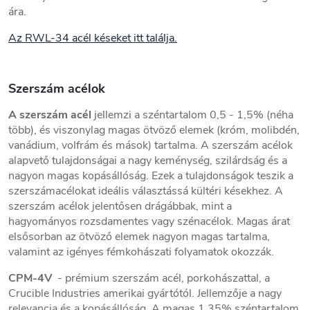
ára.
Az RWL-34 acél késeket itt találja.
Szerszám acélok
A szerszám acél
jellemzi a széntartalom 0,5 - 1,5% (néha
több), és viszonylag magas ötvöző elemek (króm, molibdén,
vanádium, volfrám és mások) tartalma. A szerszám acélok
alapvető tulajdonságai a nagy keménység, szilárdság és a
nagyon magas kopásállóság. Ezek a tulajdonságok teszik a
szerszámacélokat ideális választássá kültéri késekhez. A
szerszám acélok jelentősen drágábbak, mint a
hagyományos rozsdamentes vagy szénacélok. Magas árat
elsősorban az ötvöző elemek nagyon magas tartalma,
valamint az igényes fémkohászati folyamatok okozzák.
CPM-4V
- prémium szerszám acél, porkohászattal, a
Crucible Industries amerikai gyártótól. Jellemzője a nagy
relevancia és a kopásállóság. A magas 1,35% széntartalom