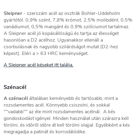
Sleipner
- szerszám acél az osztrák Bohler-Uddeholm
gyártótól. 0,9% szént, 7,8% krómot, 2,5% molibdént, 0,5%
vanádiumot, 0,5% mangánt és 0,9% szilíciumot tartalmaz.
A Sleipner acél jó kopásállóságú és tartja az élességet
hasonlóan a D2 acélhoz. Ugyanakkor ellenáll a
csorbulásnak és nagyobb szilárdságot mutat (D2-hez
képest). Eléri a > 63 HRC keménységet.
A Sleipner acél késeket itt találja.
Szénacél
A szénacél
általában keményebb és tartósabb, mint a
rozsdamentes acél. Könnyebb csiszolni, és sokkal
""vadabb"" az éle mint rozsdamentes acélnál. A kés
gondoskodást igényel. Minden használat után szárazra kell
törölni, és időről időre át kell törölni olajjal. Egyébként a kés
megragadja a patinát és korrodálódike.