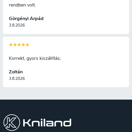
rendben volt.
Görgényi Árpád
3.8.2026
Korrekt, gyors kiszállítás;
Zoltán
3.8.2026
L
á
b
l
é