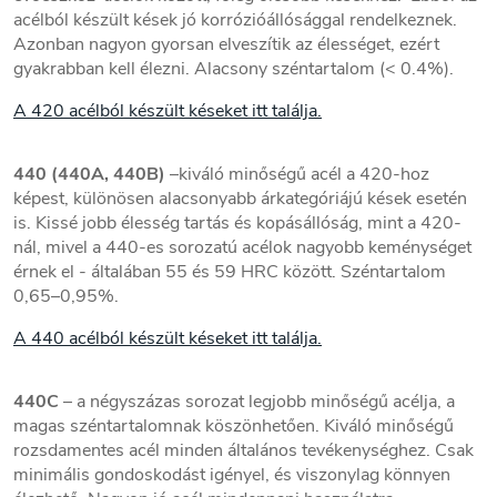
acélból készült kések jó korrózióállósággal rendelkeznek.
Azonban nagyon gyorsan elveszítik az élességet, ezért
gyakrabban kell élezni. Alacsony széntartalom (< 0.4%).
A 420 acélból készült késeket itt találja.
440 (440A, 440B)
–kiváló minőségű acél a 420-hoz
képest, különösen alacsonyabb árkategóriájú kések esetén
is. Kissé jobb élesség tartás és kopásállóság, mint a 420-
nál, mivel a 440-es sorozatú acélok nagyobb keménységet
érnek el - általában 55 és 59 HRC között. Széntartalom
0,65–0,95%.
A 440 acélból készült késeket itt találja.
440C
– a négyszázas sorozat legjobb minőségű acélja, a
magas széntartalomnak köszönhetően. Kiváló minőségű
rozsdamentes acél minden általános tevékenységhez. Csak
minimális gondoskodást igényel, és viszonylag könnyen