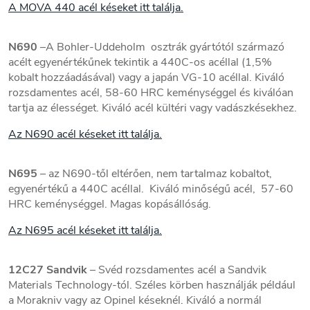
A MOVA 440 acél késeket itt találja.
N690
–A Bohler-Uddeholm osztrák gyártótól származó
acélt egyenértékűnek tekintik a 440C-os acéllal (1,5%
kobalt hozzáadásával) vagy a japán VG-10 acéllal. Kiváló
rozsdamentes acél, 58-60 HRC keménységgel és kiválóan
tartja az élességet. Kiváló acél kültéri vagy vadászkésekhez.
Az N690 acél késeket itt találja.
N695
– az N690-től eltérően, nem tartalmaz kobaltot,
egyenértékű a 440C acéllal. Kiváló minőségű acél, 57-60
HRC keménységgel. Magas kopásállóság.
Az N695 acél késeket itt találja.
12C27 Sandvik
– Svéd rozsdamentes acél a Sandvik
Materials Technology-tól. Széles körben használják például
a Morakniv vagy az Opinel késeknél. Kiváló a normál