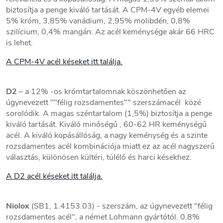
biztosítja a penge kiváló tartását. A CPM-4V egyéb elemei
5% króm, 3,85% vanádium, 2,95% molibdén, 0,8%
szilícium, 0,4% mangán. Az acél keménysége akár 66 HRC
is lehet.
A CPM-4V acél késeket itt találja.
D2
– a 12% -os krómtartalomnak köszönhetően az
úgynevezett ""félig rozsdamentes"" szerszámacél közé
sorolódik. A magas széntartalom (1,5%) biztosítja a penge
kiváló tartását. Kiváló minőségű , 60-62 HR keménységű
acél. A kiváló kopásállóság, a nagy keménység és a szinte
rozsdamentes acél kombinációja miatt ez az acél nagyszerű
választás, különösen kültéri, túlélő és harci késekhez.
A D2 acél késeket itt találja.
Niolox
(SB1, 1.4153.03) - szerszám, az úgynevezett "félig
rozsdamentes acél", a német Lohmann gyártótól. 0,8%