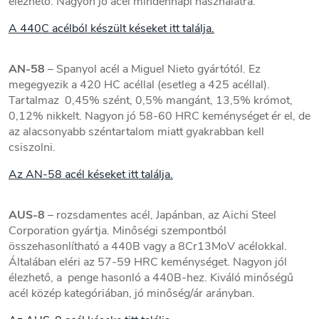
élezhető. Nagyon jó acél mindennapi használatra.
A 440C acélból készült késeket itt találja.
AN-58
– Spanyol acél a Miguel Nieto gyártótól. Ez
megegyezik a 420 HC acéllal (esetleg a 425 acéllal).
Tartalmaz 0,45% szént, 0,5% mangánt, 13,5% krómot,
0,12% nikkelt. Nagyon jó 58-60 HRC keménységet ér el, de
az alacsonyabb széntartalom miatt gyakrabban kell
csiszolni.
Az AN-58 acél késeket itt találja.
AUS-8
– rozsdamentes acél, Japánban, az Aichi Steel
Corporation gyártja. Minőségi szempontból
összehasonlítható a 440B vagy a 8Cr13MoV acélokkal.
Általában eléri az 57-59 HRC keménységet. Nagyon jól
élezhető, a penge hasonló a 440B-hez. Kiváló minőségű
acél közép kategóriában, jó minőség/ár arányban.