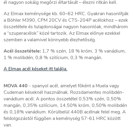
él nagyon sokáig megőrzi éltartását – élezni ritkán kell.
Az Elmax keménysége kb. 60–62 HRC. Gyakran hasonlítják
a Böhler M390, CPM 20CV és CTS-204P acélokhoz – ezek
összetétele és tulajdonságai nagyon hasonlóak, mindhárom
a “szuperacélok” közé tartozik. Az Elmax előnye ezekkel
szemben a valamivel könnyebb élezhetőség.
Acél összetétele:
1,7 % szén, 18 % króm, 3 % vanádium,
1 % molibdén, 0,8 % szilícium, 0,3 % mangán.
A Elmax acél késeket itt találja.
MOVA 440
- spanyol acél, amelyet főként a Muela vagy
Cudeman késeknél használnak. Rozsdamentes molibdén-
vanádium acél. A pontos összetétel 0,53% szén, 0,50%
mangán, 0,35% szilícium, 14,50% króm, 0,50% molibdén
és 0,18% vanádium. Körülbelül 440B acélnak felel meg. A
feldolgozástól függően a keménység 57-61 HRC között
van.