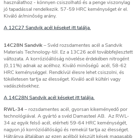
használathoz - könnyen csiszolható és a penge viszonylag
jó tapadással rendelkezik. 57-59 HRC keménységet ér el.
Kiváló ár/minőség arány.
A 12C27 Sandvik acél késeket itt találja.
14C28N Sandvik
– Svéd rozsdamentes acél a Sandvik
Materials Technology-tól. Ez a 13C26 acél továbbfejlesztett
változata. A korrózióállóság növelése érdekében nitrogént
(0,11%) adnak az acélhoz. Kiváló minőségű acél, 58-62
HRC keménységgel. Rendkívül élesre lehet csiszolni, és
tökéletesen tartja az élességet. Kiváló acél kültéri vagy
vadászkésekhez.
A 14C28N Sandvik acél késeket itt találja.
RWL-34
– rozsdamentes acél, gyorsan kikeményedő por
technológiával. A gyártó a svéd Damasteel AB. Az RWL-
34 az egyik felső acél, elérheti 59-64 HRC keménységét,
nagyon jó korrózióállóságú és remekül tartja az élességet.
Hátránya általában az ezen acélból készült kések magasabb