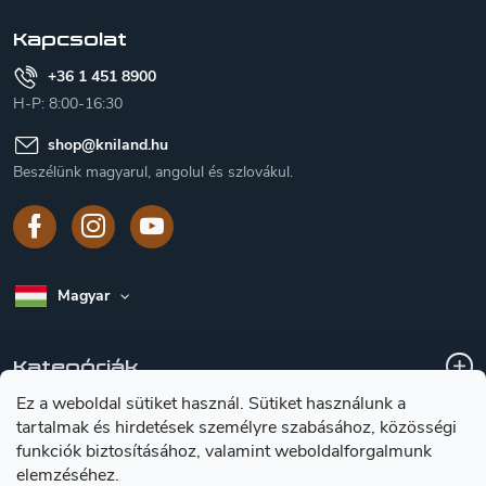
c
Kapcsolat
+36 1 451 8900
H-P: 8:00-16:30
shop
@
kniland.hu
Beszélünk magyarul, angolul és szlovákul.
Magyar
Kategóriák
Ez a weboldal sütiket használ. Sütiket használunk a
tartalmak és hirdetések személyre szabásához, közösségi
A vásárlásról
funkciók biztosításához, valamint weboldalforgalmunk
elemzéséhez.