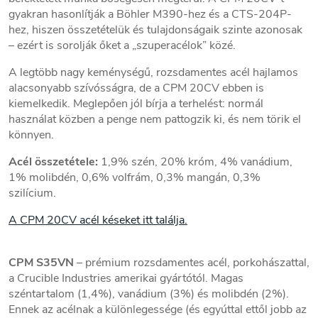
gyakran hasonlítják a Böhler M390-hez és a CTS-204P-
hez, hiszen összetételük és tulajdonságaik szinte azonosak
– ezért is sorolják őket a „szuperacélok” közé.
A legtöbb nagy keménységű, rozsdamentes acél hajlamos
alacsonyabb szívósságra, de a CPM 20CV ebben is
kiemelkedik. Meglepően jól bírja a terhelést: normál
használat közben a penge nem pattogzik ki, és nem törik el
könnyen.
Acél összetétele:
1,9% szén, 20% króm, 4% vanádium,
1% molibdén, 0,6% volfrám, 0,3% mangán, 0,3%
szilícium.
A CPM 20CV acél késeket itt találja.
CPM S35VN
– prémium rozsdamentes acél, porkohászattal,
a Crucible Industries amerikai gyártótól. Magas
széntartalom (1,4%), vanádium (3%) és molibdén (2%).
Ennek az acélnak a különlegessége (és egyúttal ettől jobb az