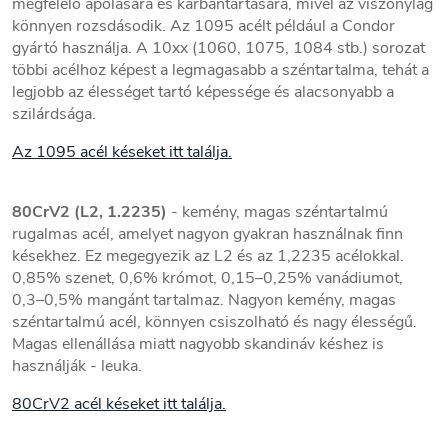
megfelelő ápolására és karbantartására, mivel az viszonylag
könnyen rozsdásodik. Az 1095 acélt például a Condor
gyártó használja. A 10xx (1060, 1075, 1084 stb.) sorozat
többi acélhoz képest a legmagasabb a széntartalma, tehát a
legjobb az élességet tartó képessége és alacsonyabb a
szilárdsága.
Az 1095 acél késeket itt találja.
80CrV2 (L2,
1.2235
)
- kemény, magas széntartalmú
rugalmas acél, amelyet nagyon gyakran használnak finn
késekhez. Ez megegyezik az L2 és az 1,2235 acélokkal.
0,85% szenet, 0,6% krómot, 0,15–0,25% vanádiumot,
0,3–0,5% mangánt tartalmaz. Nagyon kemény, magas
széntartalmú acél, könnyen csiszolható és nagy élességű.
Magas ellenállása miatt nagyobb skandináv késhez is
használják - leuka.
80CrV2 acél késeket itt találja.