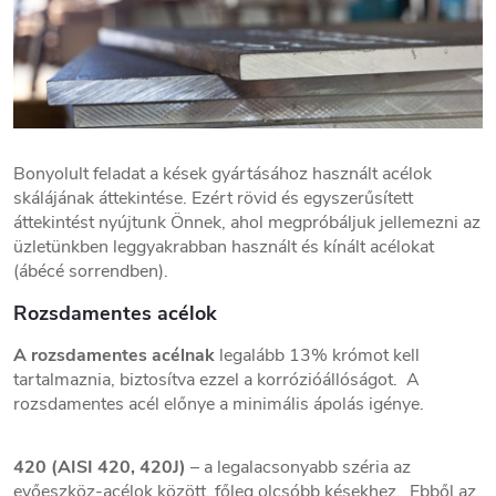
Bonyolult feladat a kések gyártásához használt acélok
skálájának áttekintése. Ezért rövid és egyszerűsített
áttekintést nyújtunk Önnek, ahol megpróbáljuk jellemezni az
üzletünkben leggyakrabban használt és kínált acélokat
(ábécé sorrendben).
Rozsdamentes acélok
A rozsdamentes acélnak
legalább 13% krómot kell
tartalmaznia, biztosítva ezzel a korrózióállóságot. A
rozsdamentes acél előnye a minimális ápolás igénye.
420 (AISI 420, 420J)
– a legalacsonyabb széria az
evőeszköz-acélok között, főleg olcsóbb késekhez. Ebből az