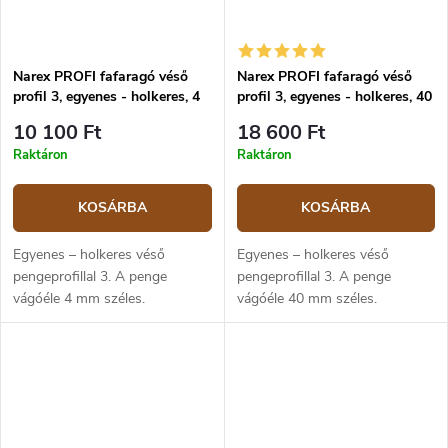
Narex PROFI fafaragó véső
Narex PROFI fafaragó véső
profil 3, egyenes - holkeres, 4
profil 3, egyenes - holkeres, 40
mm
mm
10 100 Ft
18 600 Ft
Raktáron
Raktáron
KOSÁRBA
KOSÁRBA
Egyenes – holkeres véső
Egyenes – holkeres véső
pengeprofillal 3. A penge
pengeprofillal 3. A penge
vágóéle 4 mm széles.
vágóéle 40 mm széles.