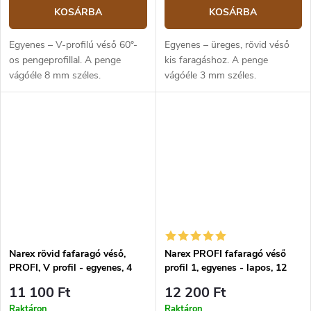
KOSÁRBA
KOSÁRBA
Egyenes – V-profilú véső 60°-
Egyenes – üreges, rövid véső
os pengeprofillal. A penge
kis faragáshoz. A penge
vágóéle 8 mm széles.
vágóéle 3 mm széles.
Narex rövid fafaragó véső,
Narex PROFI fafaragó véső
PROFI, V profil - egyenes, 4
profil 1, egyenes - lapos, 12
mm
mm
11 100 Ft
12 200 Ft
Raktáron
Raktáron