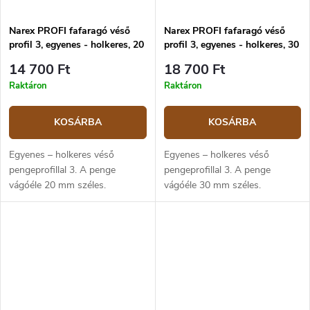
Narex PROFI fafaragó véső
Narex PROFI fafaragó véső
profil 3, egyenes - holkeres, 20
profil 3, egyenes - holkeres, 30
mm
mm
14 700 Ft
18 700 Ft
Raktáron
Raktáron
KOSÁRBA
KOSÁRBA
Egyenes – holkeres véső
Egyenes – holkeres véső
pengeprofillal 3. A penge
pengeprofillal 3. A penge
vágóéle 20 mm széles.
vágóéle 30 mm széles.