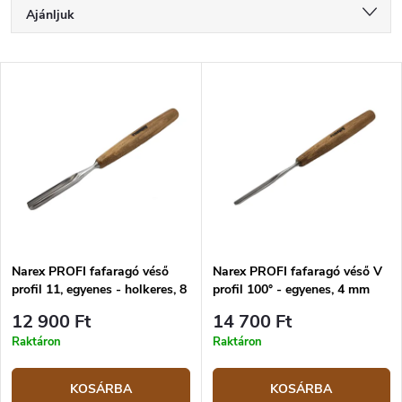
T
Ajánljuk
e
r
Legolcsóbb elöl
m
T
é
Legdrágább
e
k
r
Legnépszerűbb termékek
e
m
k
é
ABC szerint
r
k
e
e
n
k
d
l
e
i
z
Narex PROFI fafaragó véső
Narex PROFI fafaragó véső V
s
profil 11, egyenes - holkeres, 8
profil 100° - egyenes, 4 mm
é
t
mm
s
á
12 900 Ft
14 700 Ft
e
j
Raktáron
Raktáron
a
KOSÁRBA
KOSÁRBA