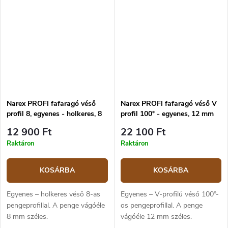
Narex PROFI fafaragó véső
Narex PROFI fafaragó véső V
profil 8, egyenes - holkeres, 8
profil 100° - egyenes, 12 mm
mm
12 900 Ft
22 100 Ft
Raktáron
Raktáron
KOSÁRBA
KOSÁRBA
Egyenes – holkeres véső 8-as
Egyenes – V-profilú véső 100°-
pengeprofillal. A penge vágóéle
os pengeprofillal. A penge
8 mm széles.
vágóéle 12 mm széles.