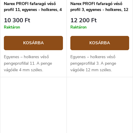
Narex PROFI fafaragó véső
Narex PROFI fafaragó véső
profil 11, egyenes - holkeres, 4
profil 3, egyenes - holkeres, 12
mm
mm
10 300 Ft
12 200 Ft
Raktáron
Raktáron
KOSÁRBA
KOSÁRBA
Egyenes – holkeres véső
Egyenes – holkeres véső
pengeprofillal 11. A penge
pengeprofillal 3. A penge
vágóéle 4 mm széles.
vágóéle 12 mm széles.