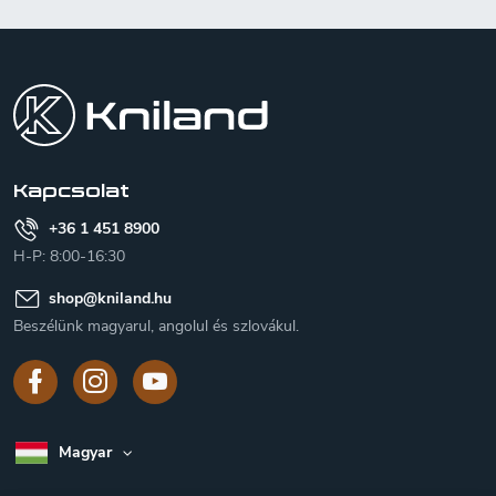
L
á
b
l
é
c
Kapcsolat
+36 1 451 8900
H-P: 8:00-16:30
shop
@
kniland.hu
Beszélünk magyarul, angolul és szlovákul.
Magyar