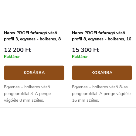
Narex PROFI fafaragó véső
Narex PROFI fafaragó véső
profil 3, egyenes - holkeres, 8
profil 8, egyenes - holkeres, 16
mm
mm
12 200 Ft
15 300 Ft
Raktáron
Raktáron
KOSÁRBA
KOSÁRBA
Egyenes – holkeres véső
Egyenes – holkeres véső 8-as
pengeprofillal 3. A penge
pengeprofillal. A penge vágóéle
vágóéle 8 mm széles.
16 mm széles.