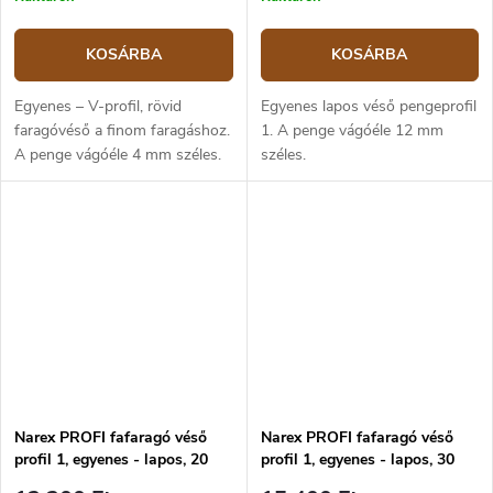
KOSÁRBA
KOSÁRBA
Egyenes – V-profil, rövid
Egyenes lapos véső pengeprofil
faragóvéső a finom faragáshoz.
1. A penge vágóéle 12 mm
A penge vágóéle 4 mm széles.
széles.
Narex PROFI fafaragó véső
Narex PROFI fafaragó véső
profil 1, egyenes - lapos, 20
profil 1, egyenes - lapos, 30
mm
mm