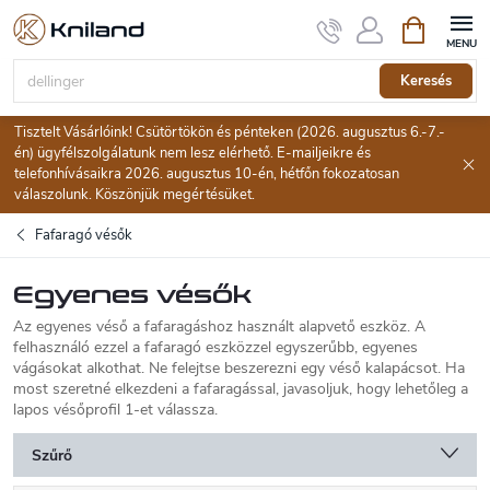
Ugrás
Kosár
a
fő
tartalomhoz
Keresés
Tisztelt Vásárlóink! Csütörtökön és pénteken (2026. augusztus 6.-7.-
én) ügyfélszolgálatunk nem lesz elérhető. E-mailjeikre és
telefonhívásaikra 2026. augusztus 10-én, hétfőn fokozatosan
válaszolunk. Köszönjük megértésüket.
Fafaragó vésők
Egyenes vésők
Az egyenes véső a fafaragáshoz használt alapvető eszköz. A
felhasználó ezzel a fafaragó eszközzel egyszerűbb, egyenes
vágásokat alkothat. Ne felejtse beszerezni egy véső kalapácsot. Ha
most szeretné elkezdeni a fafaragással, javasoljuk, hogy lehetőleg a
lapos vésőprofil 1-et válassza.
Szűrő