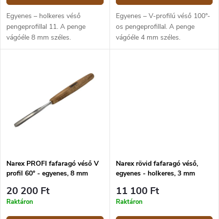
Egyenes – holkeres véső
Egyenes – V-profilú véső 100°-
pengeprofillal 11. A penge
os pengeprofillal. A penge
vágóéle 8 mm széles.
vágóéle 4 mm széles.
Narex PROFI fafaragó véső V
Narex rövid fafaragó véső,
profil 60° - egyenes, 8 mm
egyenes - holkeres, 3 mm
20 200 Ft
11 100 Ft
Raktáron
Raktáron