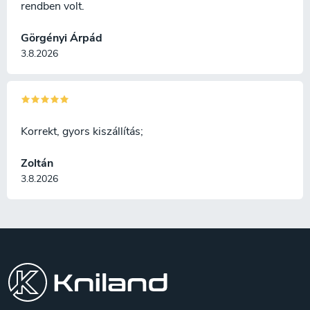
rendben volt.
Görgényi Árpád
3.8.2026
Korrekt, gyors kiszállítás;
Zoltán
3.8.2026
L
á
b
l
é