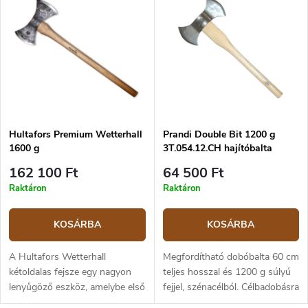
k
r
Legnépszerűbb termékek
e
m
k
é
ABC szerint
r
k
e
e
n
k
d
l
e
i
z
Hultafors Premium Wetterhall
Prandi Double Bit 1200 g
s
1600 g
3T.054.12.CH hajítóbalta
é
t
s
á
162 100 Ft
64 500 Ft
e
j
Raktáron
Raktáron
a
KOSÁRBA
KOSÁRBA
A Hultafors Wetterhall
Megfordítható dobóbalta 60 cm
kétoldalas fejsze egy nagyon
teljes hosszal és 1200 g súlyú
lenyűgöző eszköz, amelybe első
fejjel, szénacélból. Célbadobásra
látásra beleszeret. Eredetileg
alkalmas.