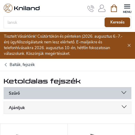
Ugrás
Kosár
a
fő
tartalomhoz
Keresés
Tisztelt Vásárlóink! Csütörtökön és pénteken (2026. augusztus 6.-7.-
én) ügyfélszolgálatunk nem lesz elérhető. E-mailjeikre és
telefonhívásaikra 2026. augusztus 10-én, hétfőn fokozatosan
válaszolunk. Köszönjük megértésüket.
Balták, fejszék
Ketoldalas fejszék
Szűrő
T
Ajánljuk
e
r
Legolcsóbb elöl
m
T
é
Legdrágább
e