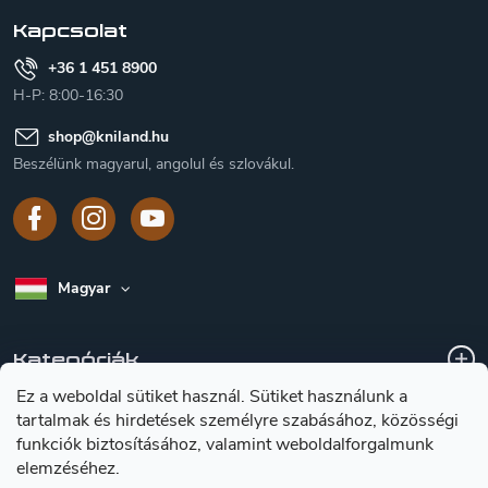
c
Kapcsolat
+36 1 451 8900
H-P: 8:00-16:30
shop
@
kniland.hu
Beszélünk magyarul, angolul és szlovákul.
Magyar
Kategóriák
Ez a weboldal sütiket használ. Sütiket használunk a
tartalmak és hirdetések személyre szabásához, közösségi
A vásárlásról
funkciók biztosításához, valamint weboldalforgalmunk
elemzéséhez.