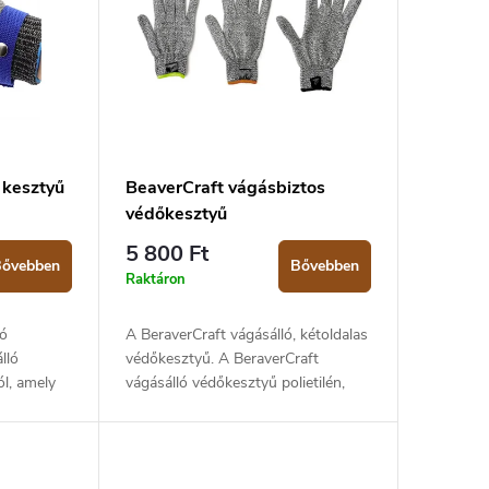
 kesztyű
BeaverCraft vágásbiztos
védőkesztyű
5 800 Ft
ővebben
Bővebben
Raktáron
ló
A BeraverCraft vágásálló, kétoldalas
lló
védőkesztyű. A BeraverCraft
l, amely
vágásálló védőkesztyű polietilén,
ági
poliészter és spandex
ez a
kombinációjából készült, amely
tyű...
kiváló védelmet...