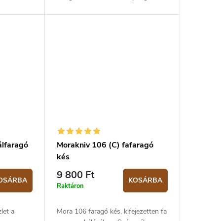
60 HRC szénmagkeménységgel.
Nyírfa markolata, tipikus hordó
alakú. Műanyag tok. A...
álfaragó
Morakniv 106 (C) fafaragó
kés
9 800 Ft
OSÁRBA
KOSÁRBA
Raktáron
let a
Mora 106 faragó kés, kifejezetten fa