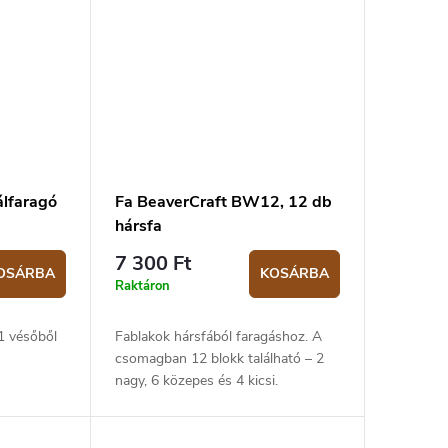
álfaragó
Fa BeaverCraft BW12, 12 db
hársfa
7 300 Ft
OSÁRBA
KOSÁRBA
Raktáron
1 vésőből
Fablakok hársfából faragáshoz. A
csomagban 12 blokk található – 2
nagy, 6 közepes és 4 kicsi.
aragási
készletben