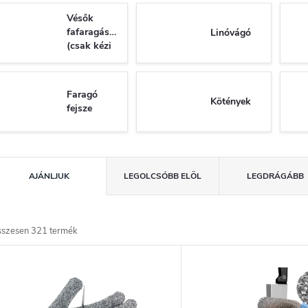
Vésők
fafaragáshoz
Linóvágó
(csak kézi
használatra)
Faragó
Kötények
fejsze
T
AJÁNLJUK
LEGOLCSÓBB ELÖL
LEGDRÁGÁBB
e
m
sszesen
321
termék
T
é
e
k
e