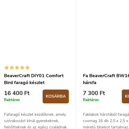
szénacél penge sokáig éles,
készletnek köszönhetően
könnyen...
faragási ötletet valóra vál
készletben...
BeaverCraft DIY01 Comfort
Fa BeaverCraft BW16
Bird faragó készlet
hársfa
16 400 Ft
7 300 Ft
KOSÁRBA
K
Raktáron
Raktáron
Fafaragó készlet kezdőknek, amely
Fablakok hársfából farag
szórakozást kínál gyerekeknek,
csomag 16 db 2,5 x 2,5 
felnőtteknek és az egész családnak.
méretű blokkot tartalmaz