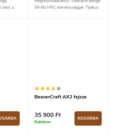
 egy
megmunkálásához. Szénacél penge
ó kést a
59-60 HRC keménységgel. Tipikus
ek nagyon
hordó alakú nyírfából készült
 nagyon
markolat. A szénacél penge jól tartja
a...
BeaverCraft AX2 fejsze
35 900 Ft
OSÁRBA
KOSÁRBA
Raktáron