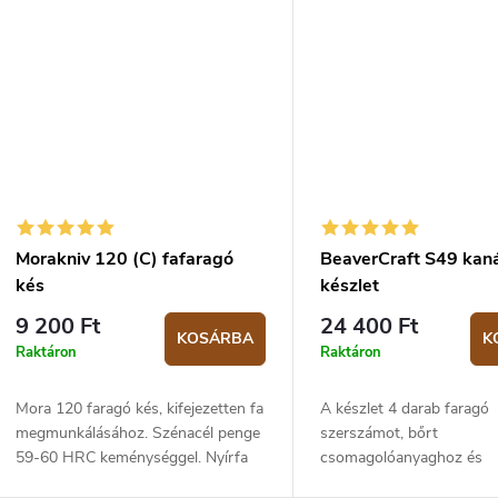
Morakniv 120 (C) fafaragó
BeaverCraft S49 kan
kés
készlet
9 200 Ft
24 400 Ft
KOSÁRBA
K
Raktáron
Raktáron
Mora 120 faragó kés, kifejezetten fa
A készlet 4 darab faragó
megmunkálásához. Szénacél penge
szerszámot, bőrt
59-60 HRC keménységgel. Nyírfa
csomagolóanyaghoz és
nyél jellegzetes hordóformával. A
csiszolópasztát tartalmaz