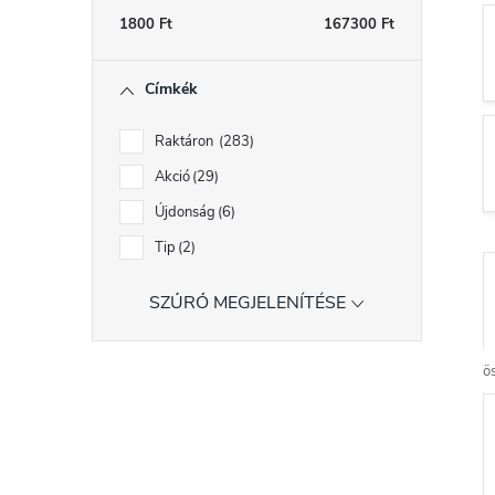
s
1800
Ft
167300
Ft
ó
Címkék
p
a
Raktáron
283
n
Akció
29
e
Újdonság
6
l
Tip
2
SZŰRŐ MEGJELENÍTÉSE
r
ö
r