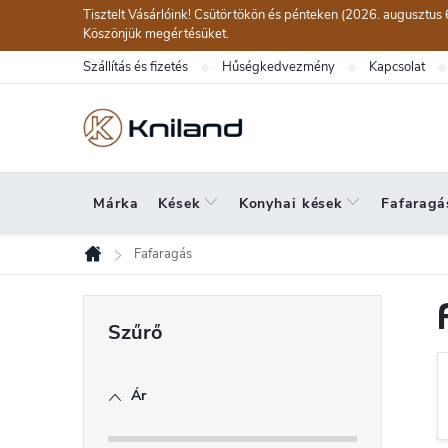
Ugrás
Tisztelt Vásárlóink! Csütörtökön és pénteken (2026. augusztus 
a
Köszönjük megértésüket.
fő
Szállítás és fizetés
Hűségkedvezmény
Kapcsolat
tartalomhoz
Márka
Kések
Konyhai kések
Fafaragá
Fafaragás
Kezdőlap
O
l
d
Ár
a
l