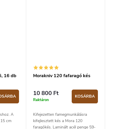
 bármilyen
that. A
, 16 db
Morakniv 120 fafaragó kés
10 800 Ft
OSÁRBA
KOSÁRBA
Raktáron
áshoz. A
Kifejezetten famegmunkálásra
x 15 cm
kifejlesztett kés a Mora 120
.
faragókés. Laminált acél penge 59-