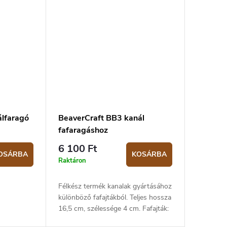
álfaragó
BeaverCraft BB3 kanál
fafaragáshoz
6 100 Ft
OSÁRBA
KOSÁRBA
Raktáron
Félkész termék kanalak gyártásához
különböző fafajtákból. Teljes hossza
16,5 cm, szélessége 4 cm. Fafajták:
. Ennek a
szilfa, dió, juhar, éger.