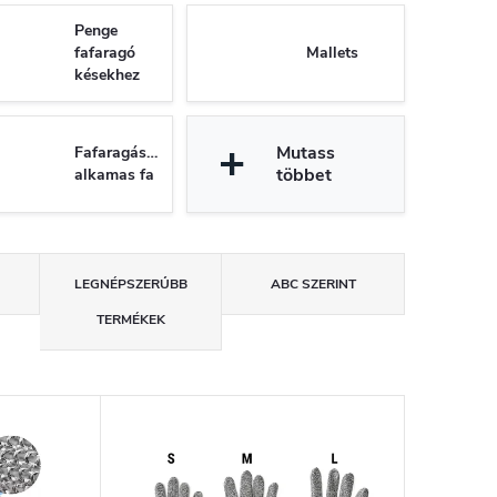
Penge
fafaragó
Mallets
késekhez
Mutass
Fafaragásra
többet
alkamas fa
LEGNÉPSZERŰBB
ABC SZERINT
TERMÉKEK