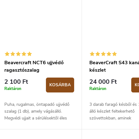
Beavercraft NCT6 ujjvédő
BeaverCraft S43 kan
ragasztószalag
készlet
2 100 Ft
24 000 Ft
KOSÁRBA
K
Raktáron
Raktáron
Puha, rugalmas, öntapadó ujjvédő
3 darab faragó késből és 
szalag (1 db), amely vágásálló.
álló készlet feltekerhető
Megvédi ujjait a sérülésektől éles
szövettokban, aminek
szerszámok használata közben.
köszönhetően bármilyen f
ötletet valóra válthat. A 
található kések...