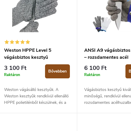
m
k
é
k
e
e
n
k
d
Weston HPPE Level 5
ANSI A9 vágásbiztos
e
vágásbiztos kesztyű
– rozsdamentes acél
z
3 100 Ft
6 100 Ft
Bővebben
B
s
é
Raktáron
Raktáron
s
Weston vágásálló kesztyűk. A
Vágásbiztos kesztyű kivá
á
e
Weston kesztyűk rendkívül ellenálló
minőségű, rendkívül ellená
HPPE polietilénből készülnek, és a
rozsdamentes acélhuzalbó
vágásállóság 5-ös szintjének
az ANSI A9-es vágásállós
a
megfelelő szabványnak felelnek
szabványnak felel meg – 
meg. A...
legmagasabb szint. A kesz