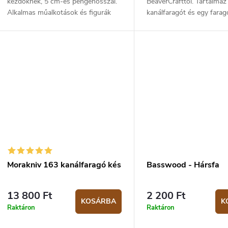
kezdőknek, 5 cm-es pengehosszal.
BeaverCrafttól. Tartalmaz
Alkalmas műalkotások és figurák
kanálfaragót és egy farag
faragására.
finom munkákhoz. A kés
élesek, és a kapott vágás
finom, fa...
Morakniv 163 kanálfaragó kés
Basswood - Hársfa
13 800 Ft
2 200 Ft
KOSÁRBA
K
Raktáron
Raktáron