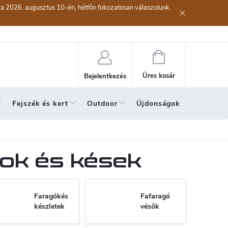
kra 2026. augusztus 10-én, hétfőn fokozatosan válaszolunk.
lési eljárás
Szerződéstől való elállás ( az áru visszaküldése)
A sze
Kosár
Üres kosár
Bejelentkezés
Fejszék és kert
Outdoor
Újdonságok
A hónap 
ok és kések
Faragókés
Fafaragó
készletek
vésők