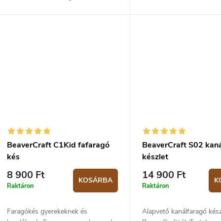
Ez a kezdő készlet tartalmaz egy
65G-os, 57-59 HRC keménységűre
edzett...
BeaverCraft C1Kid fafaragó
BeaverCraft S02 kan
kés
készlet
8 900 Ft
14 900 Ft
KOSÁRBA
K
Raktáron
Raktáron
Faragókés gyerekeknek és
Alapvető kanálfaragó kész