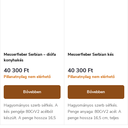
köszönhetően...
Messerfieber Serbian – diófa
Messerfieber Serbian kés
konyhakés
40 300 Ft
40 300 Ft
Pillanatnyilag nem elérhető
Pillanatnyilag nem elérhető
Bővebben
Bővebben
Hagyományos szerb séfkés. A
Hagyományos szerb séfkés.
kés pengéje 80CrV2 acélból
Penge anyaga: 80CrV2 acél. A
készült. A penge hossza 16,5
penge hossza 16,5 cm, teljes
cm, a teljes hossz 30 cm. A
hossza 30 cm. Markolat sötét