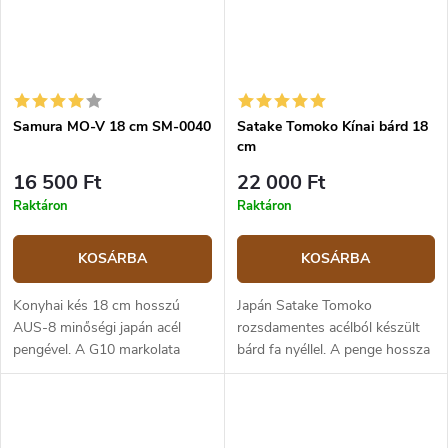
Samura MO-V 18 cm SM-0040
Satake Tomoko Kínai bárd 18
cm
16 500 Ft
22 000 Ft
Raktáron
Raktáron
KOSÁRBA
KOSÁRBA
Konyhai kés 18 cm hosszú
Japán Satake Tomoko
AUS-8 minőségi japán acél
rozsdamentes acélból készült
pengével. A G10 markolata
bárd fa nyéllel. A penge hossza
erős, ellenálló és kellemes
18 cm.
tapintású. A kés elsősorban a
hús darabolására szolgál és
megbírkózik a...