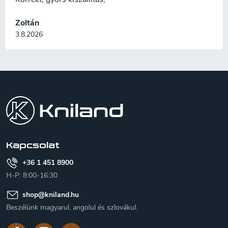
Zoltán
3.8.2026
L
á
b
l
é
c
Kapcsolat
+36 1 451 8900
H-P: 8:00-16:30
shop
@
kniland.hu
Beszélünk magyarul, angolul és szlovákul.