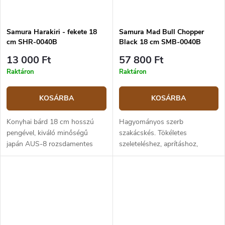
Samura Harakiri - fekete 18
Samura Mad Bull Chopper
cm SHR-0040B
Black 18 cm SMB-0040B
13 000 Ft
57 800 Ft
Raktáron
Raktáron
KOSÁRBA
KOSÁRBA
Konyhai bárd 18 cm hosszú
Hagyományos szerb
pengével, kiváló minőségű
szakácskés. Tökéletes
japán AUS-8 rozsdamentes
szeleteléshez, aprításhoz,
acélból. Az ABS műanyag
szeleteléshez és kockára
markolat erős, tartós és
vágáshoz.Nem túl nehéz, de
kellemes tapintású. A hasító
erőteljes bárd borotvaéles
elsősorban hús...
pengével és konvex élezéssel....