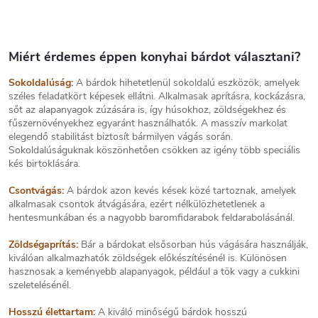
markolat diófából van.
fából. Bőrtok.
Bőrtokkal szállítjuk.
L
i
s
Miért érdemes éppen konyhai bárdot választani?
t
Sokoldalúság:
A bárdok hihetetlenül sokoldalú eszközök, amelyek
a
széles feladatkört képesek ellátni. Alkalmasak aprításra, kockázásra,
i
sőt az alapanyagok zúzására is, így húsokhoz, zöldségekhez és
r
fűszernövényekhez egyaránt használhatók. A masszív markolat
á
elegendő stabilitást biztosít bármilyen vágás során.
n
Sokoldalúságuknak köszönhetően csökken az igény több speciális
y
kés birtoklására.
í
t
Csontvágás:
A bárdok azon kevés kések közé tartoznak, amelyek
á
alkalmasak csontok átvágására, ezért nélkülözhetetlenek a
s
hentesmunkában és a nagyobb baromfidarabok feldarabolásánál.
e
l
Zöldségaprítás:
Bár a bárdokat elsősorban hús vágására használják,
e
kiválóan alkalmazhatók zöldségek előkészítésénél is. Különösen
m
hasznosak a keményebb alapanyagok, például a tök vagy a cukkini
e
szeletelésénél.
i
Hosszú élettartam:
A kiváló minőségű bárdok hosszú