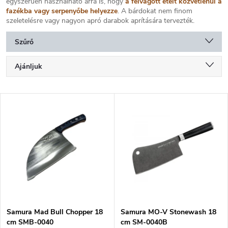
egyszerűen használható arra is, hogy
a felvágott ételt közvetlenül a
fazékba vagy serpenyőbe helyezze
. A bárdokat nem finom
szeletelésre vagy nagyon apró darabok aprítására tervezték.
Szűrő
T
Ajánljuk
e
r
Legolcsóbb elöl
m
T
é
Legdrágább
e
k
r
Legnépszerűbb termékek
e
m
k
é
ABC szerint
r
k
e
e
n
k
d
l
e
i
z
Samura Mad Bull Chopper 18
Samura MO-V Stonewash 18
s
cm SMB-0040
cm SM-0040B
é
t