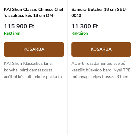
KAI Shun Classic Chinese Chef
Samura Butcher 18 cm SBU-
´s szakács kés 18 cm DM-
0040
0712
115 900 Ft
11 300 Ft
Raktáron
Raktáron
KOSÁRBA
KOSÁRBA
KAI Shun Klasszikus kínai
AUS-8 rozsdamentes acélból
konyhai bárd damaszkuszi
készült húsvágó bárd. Nyél TPE
acélból készült, fekete pakka fa
műanyag. Teljes hossza 31 cm,
nyéllel. A penge hossza 18 cm.
pengéje 18 cm.