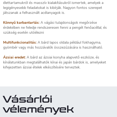
élettartamukról és masszív kialakításukról ismertek, amelyek a
legigényesebb feladatokat is kibírják. Nagyon fontos szerepet
játszanak a felhasznált acélanyagok is.
Könnyű karbantartás:
A vágási tulajdonságok megőrzése
érdekében ne feledje rendszeresen fenni a pengét fenőacéllal, és
szükség esetén utóélezni
Multifunkcionalitás:
A bárd lapos oldala például fokhagyma,
gyömbér vagy más hozzávalók összezúzására is használható.
Ázsiai eredet:
A bárd az ázsiai konyha alapvető eszköze, és
kínálatunkban megtalálhatók kínai és japán bárdok is, amelyeket
kifejezetten ázsiai ételek elkészítésére terveztek.
Vásárlói
vélemények