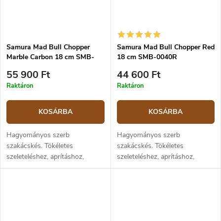
Samura Mad Bull Chopper
Samura Mad Bull Chopper Red
Marble Carbon 18 cm SMB-
18 cm SMB-0040R
0040MC
55 900 Ft
44 600 Ft
Raktáron
Raktáron
KOSÁRBA
KOSÁRBA
Hagyományos szerb
Hagyományos szerb
szakácskés. Tökéletes
szakácskés. Tökéletes
szeleteléshez, aprításhoz,
szeleteléshez, aprításhoz,
szeleteléshez és kockára
metéleshez és kockára
vágáshoz.Nem túl nehéz, de
vágáshoz.Nem túl nehéz, de
erőteljes bárd borotvaéles
borotvaéles pengével és konvex
pengével és konvex élezéssel....
élezéssel rendelkezik. Kézzel...