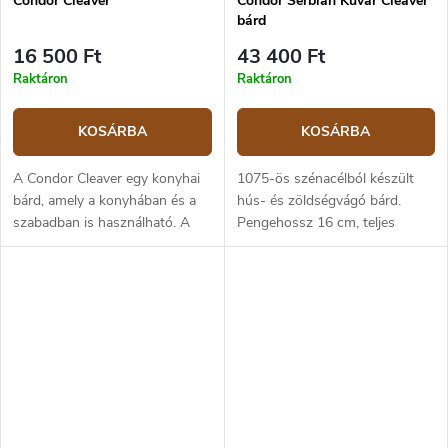
Condor Cleaver
Condor Serbian Kuvar Cleaver
bárd
16 500 Ft
43 400 Ft
Raktáron
Raktáron
KOSÁRBA
KOSÁRBA
A Condor Cleaver egy konyhai
1075-ös szénacélból készült
bárd, amely a konyhában és a
hús- és zöldségvágó bárd.
szabadban is használható. A
Pengehossz 16 cm, teljes
Cleaver 1075-ös szénacélból
hossza 28 cm. Súly 410 g.
készül, és nagyon erős a full
tang konstrukciónak
köszönhetően....