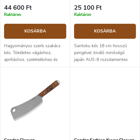
s
á
44 600 Ft
25 100 Ft
e
j
Raktáron
Raktáron
a
KOSÁRBA
KOSÁRBA
Hagyományos szerb szakács
Santoku kés 18 cm hosszú
kés. Tökéletes vágáshoz,
pengével, kiváló minőségű
aprításhoz, szeleteléshez és
japán AUS-8 rozsdamentes
kockára vágáshoz. Nem túl
acélból, stonewash
nehéz, de erős véső
felületkezelésű. A G10 markolat
borotvaéles pengével és
erős, tartós és kellemes
domború profilú formával....
tapintású. A vésőt...