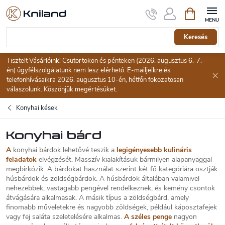
Ugrás
Kosár
a
fő
tartalomhoz
Keresés
Tisztelt Vásárlóink! Csütörtökön és pénteken (2026. augusztus 6.-7.-
én) ügyfélszolgálatunk nem lesz elérhető. E-mailjeikre és
telefonhívásaikra 2026. augusztus 10-én, hétfőn fokozatosan
válaszolunk. Köszönjük megértésüket.
Konyhai kések
Konyhai bárd
A
konyhai bárdok
lehetővé teszik a
legigényesebb kulináris
feladatok
elvégzését. Masszív kialakításuk bármilyen alapanyaggal
megbirkózik. A bárdokat használat szerint két fő kategóriára osztják:
húsbárdok
és
zöldségbárdok
. A húsbárdok általában valamivel
nehezebbek, vastagabb pengével rendelkeznek, és kemény csontok
átvágására alkalmasak. A másik típus a zöldségbárd, amely
finomabb műveletekre és nagyobb zöldségek, például káposztafejek
vagy fej saláta szeletelésére alkalmas.
A széles penge
nagyon