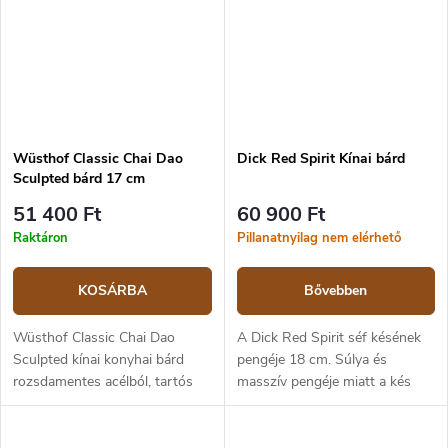
Wüsthof Classic Chai Dao
Dick Red Spirit Kínai bárd
Sculpted bárd 17 cm
51 400 Ft
60 900 Ft
Raktáron
Pillanatnyilag nem elérhető
KOSÁRBA
Bővebben
Wüsthof Classic Chai Dao
A Dick Red Spirit séf késének
Sculpted kínai konyhai bárd
pengéje 18 cm. Súlya és
rozsdamentes acélból, tartós
masszív pengéje miatt a kés
szintetikus anyagból készült
nehezebben feldolgozható
nyéllel. A penge hossza 17 cm.
alapanyagokhoz is alkalmas,
ugyanakkor a penge formájának