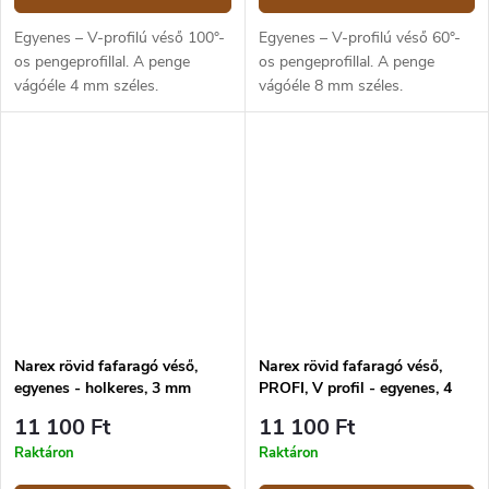
Egyenes – V-profilú véső 100°-
Egyenes – V-profilú véső 60°-
os pengeprofillal. A penge
os pengeprofillal. A penge
vágóéle 4 mm széles.
vágóéle 8 mm széles.
Narex rövid fafaragó véső,
Narex rövid fafaragó véső,
egyenes - holkeres, 3 mm
PROFI, V profil - egyenes, 4
mm
11 100 Ft
11 100 Ft
Raktáron
Raktáron