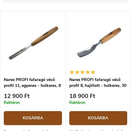
r
Legolcsóbb elöl
m
T
é
Legdrágább
e
k
r
Legnépszerűbb termékek
e
m
k
é
ABC szerint
r
k
e
e
n
k
d
l
e
i
z
Narex PROFI fafaragó véső
Narex PROFI fafaragó véső
s
profil 11, egyenes - holkeres, 8
profil 8, hajlított - holkeres, 30
é
t
mm
mm
s
á
12 900 Ft
18 900 Ft
e
j
Raktáron
Raktáron
a
KOSÁRBA
KOSÁRBA