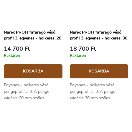
Narex PROFI fafaragó véső
Narex PROFI fafaragó véső
profil 3, egyenes - holkeres, 20
profil 3, egyenes - holkeres, 30
mm
mm
14 700 Ft
18 700 Ft
Raktáron
Raktáron
KOSÁRBA
KOSÁRBA
Egyenes – holkeres véső
Egyenes – holkeres véső
pengeprofillal 3. A penge
pengeprofillal 3. A penge
vágóéle 20 mm széles.
vágóéle 30 mm széles.