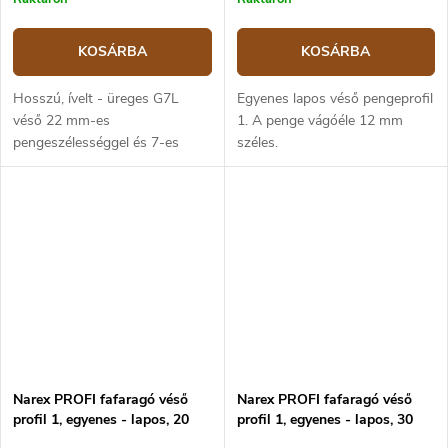
KOSÁRBA
KOSÁRBA
Hosszú, ívelt - üreges G7L
Egyenes lapos véső pengeprofil
véső 22 mm-es
1. A penge vágóéle 12 mm
pengeszélességgel és 7-es
széles.
pengeprofillal. Kőrisfa nyél,
olajjal impregnálva.
Narex PROFI fafaragó véső
Narex PROFI fafaragó véső
profil 1, egyenes - lapos, 20
profil 1, egyenes - lapos, 30
mm
mm