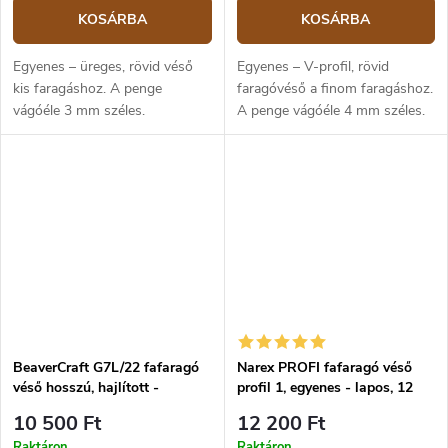
KOSÁRBA
KOSÁRBA
Egyenes – üreges, rövid véső
Egyenes – V-profil, rövid
kis faragáshoz. A penge
faragóvéső a finom faragáshoz.
vágóéle 3 mm széles.
A penge vágóéle 4 mm széles.
BeaverCraft G7L/22 fafaragó
Narex PROFI fafaragó véső
véső hosszú, hajlított -
profil 1, egyenes - lapos, 12
holkeres, 22 mm
mm
10 500 Ft
12 200 Ft
Raktáron
Raktáron