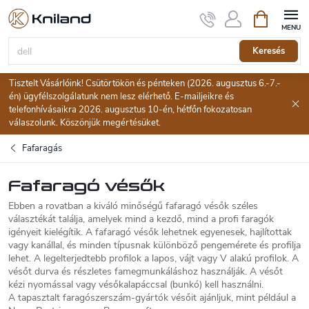
Ugrás
Kosár
a
fő
tartalomhoz
Keresés
Tisztelt Vásárlóink! Csütörtökön és pénteken (2026. augusztus 6.-7.-
én) ügyfélszolgálatunk nem lesz elérhető. E-mailjeikre és
telefonhívásaikra 2026. augusztus 10-én, hétfőn fokozatosan
válaszolunk. Köszönjük megértésüket.
Fafaragás
Fafaragó vésők
Ebben a rovatban a kiváló minőségű fafaragó vésők széles
választékát találja, amelyek mind a kezdő, mind a profi faragók
igényeit kielégítik. A fafaragó vésők lehetnek egyenesek, hajlítottak
vagy kanállal, és minden típusnak különböző pengemérete és profilja
lehet. A legelterjedtebb profilok a lapos, vájt vagy V alakú profilok. A
vésőt durva és részletes famegmunkáláshoz használják. A vésőt
kézi nyomással vagy vésőkalapáccsal (bunkó) kell használni.
A tapasztalt faragószerszám-gyártók vésőit ajánljuk, mint például a