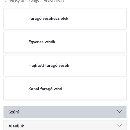
Narex Bystrice vagy a Beavercraft.
Faragó vésőkészletek
Egyenes vésők
Hajlított faragó vésők
Kanál faragó véső
Szűrő
T
Ajánljuk
e