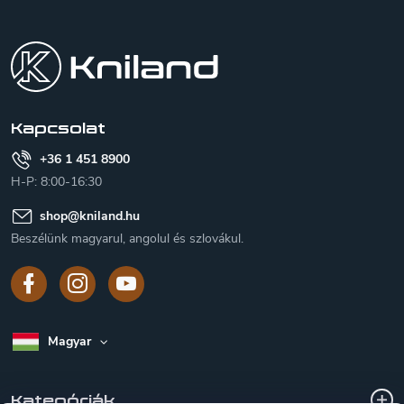
L
á
b
l
é
c
Kapcsolat
+36 1 451 8900
H-P: 8:00-16:30
shop
@
kniland.hu
Beszélünk magyarul, angolul és szlovákul.
Magyar
Kategóriák