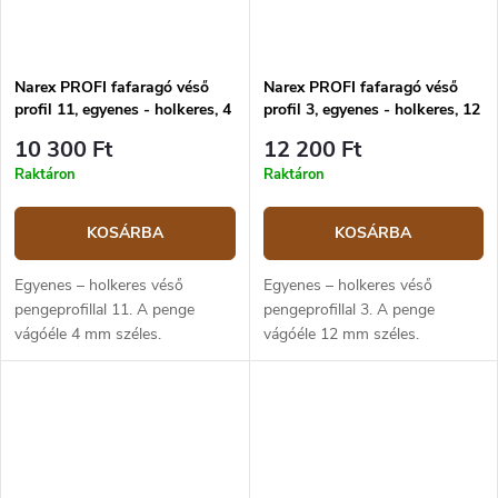
Narex PROFI fafaragó véső
Narex PROFI fafaragó véső
profil 11, egyenes - holkeres, 4
profil 3, egyenes - holkeres, 12
mm
mm
10 300 Ft
12 200 Ft
Raktáron
Raktáron
KOSÁRBA
KOSÁRBA
Egyenes – holkeres véső
Egyenes – holkeres véső
pengeprofillal 11. A penge
pengeprofillal 3. A penge
vágóéle 4 mm széles.
vágóéle 12 mm széles.