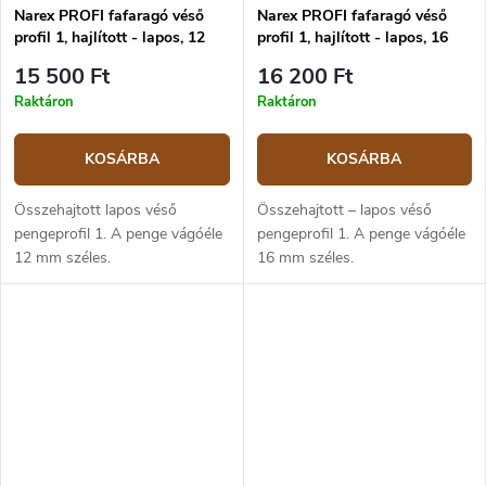
Narex PROFI fafaragó véső
Narex PROFI fafaragó véső
profil 1, hajlított - lapos, 12
profil 1, hajlított - lapos, 16
mm
mm
15 500 Ft
16 200 Ft
Raktáron
Raktáron
KOSÁRBA
KOSÁRBA
Összehajtott lapos véső
Összehajtott – lapos véső
pengeprofil 1. A penge vágóéle
pengeprofil 1. A penge vágóéle
12 mm széles.
16 mm széles.