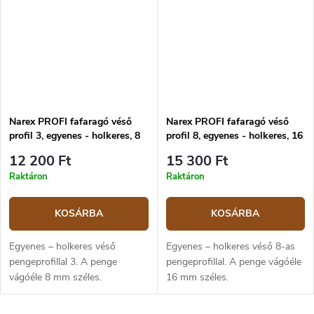
Narex PROFI fafaragó véső
Narex PROFI fafaragó véső
profil 3, egyenes - holkeres, 8
profil 8, egyenes - holkeres, 16
mm
mm
12 200 Ft
15 300 Ft
Raktáron
Raktáron
KOSÁRBA
KOSÁRBA
Egyenes – holkeres véső
Egyenes – holkeres véső 8-as
pengeprofillal 3. A penge
pengeprofillal. A penge vágóéle
vágóéle 8 mm széles.
16 mm széles.