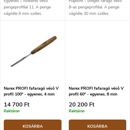
Egyenes – holkeres véső
Hajlított - üreges faragó véső
pengeprofillal 11. A penge
8-as pengeprofillal. A penge
vágóéle 8 mm széles.
vágóéle 30 mm széles.
Narex PROFI fafaragó véső V
Narex PROFI fafaragó véső V
profil 100° - egyenes, 4 mm
profil 60° - egyenes, 8 mm
14 700 Ft
20 200 Ft
Raktáron
Raktáron
KOSÁRBA
KOSÁRBA