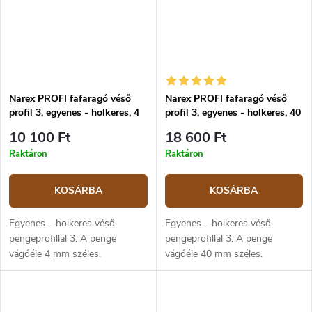
Narex PROFI fafaragó véső
Narex PROFI fafaragó véső
profil 3, egyenes - holkeres, 4
profil 3, egyenes - holkeres, 40
mm
mm
10 100 Ft
18 600 Ft
Raktáron
Raktáron
KOSÁRBA
KOSÁRBA
Egyenes – holkeres véső
Egyenes – holkeres véső
pengeprofillal 3. A penge
pengeprofillal 3. A penge
vágóéle 4 mm széles.
vágóéle 40 mm széles.