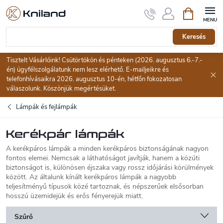
Ugrás
Kosár
a
fő
tartalomhoz
Keresés
Tisztelt Vásárlóink! Csütörtökön és pénteken (2026. augusztus 6.-7.-
én) ügyfélszolgálatunk nem lesz elérhető. E-mailjeikre és
telefonhívásaikra 2026. augusztus 10-én, hétfőn fokozatosan
válaszolunk. Köszönjük megértésüket.
Lámpák és fejlámpák
Kerékpár lámpák
A kerékpáros lámpák a minden kerékpáros biztonságának nagyon
fontos elemei. Nemcsak a láthatóságot javítják, hanem a közúti
biztonságot is, különösen éjszaka vagy rossz időjárási körülmények
között. Az általunk kínált kerékpáros lámpák a nagyobb
teljesítményű típusok közé tartoznak, és népszerűek elsősorban
hosszú üzemidejük és erős fényerejük miatt.
Szűrő