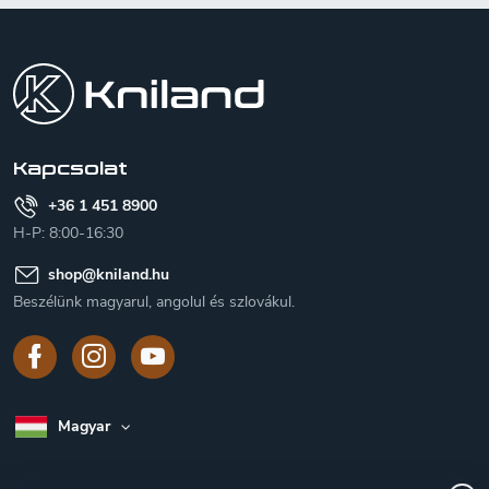
L
á
b
l
é
c
Kapcsolat
+36 1 451 8900
H-P: 8:00-16:30
shop
@
kniland.hu
Beszélünk magyarul, angolul és szlovákul.
Magyar