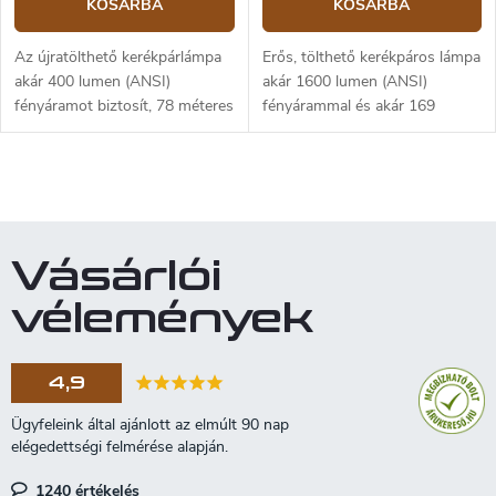
KOSÁRBA
KOSÁRBA
Az újratölthető kerékpárlámpa
Erős, tölthető kerékpáros lámpa
akár 400 lumen (ANSI)
akár 1600 lumen (ANSI)
fényáramot biztosít, 78 méteres
fényárammal és akár 169
hatótávolsággal. A fényforrás
méteres megvilágítási
egy modern Luminus SST-20
távolsággal. A fényforrás egy
LED. A Fenix BC15R
modern Luminus SST-40 dióda.
L
kerékpárlámpa...
A Fenix BC26R...
i
s
t
Vásárlói
a
i
vélemények
r
á
n
4,9
y
í
t
á
s
1240 értékelés