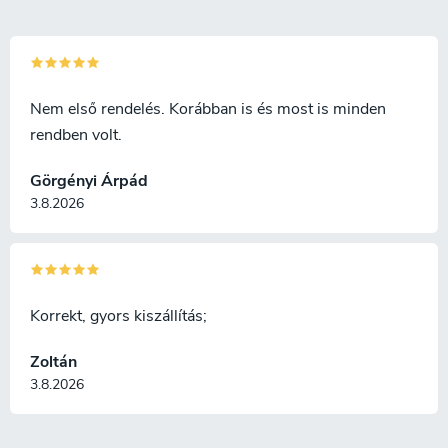
e
l
e
m
e
i
Nem első rendelés. Korábban is és most is minden
rendben volt.
Görgényi Árpád
3.8.2026
Korrekt, gyors kiszállítás;
Zoltán
3.8.2026