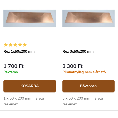
k
r
Legnépszerűbb termékek
e
m
k
é
ABC szerint
r
k
e
e
n
k
d
l
e
i
z
Réz 1x50x200 mm
Réz 3x50x200 mm
s
é
t
s
á
1 700 Ft
3 300 Ft
e
j
Raktáron
Pillanatnyilag nem elérhető
a
KOSÁRBA
Bővebben
1 x 50 x 200 mm méretű
3 x 50 x 200 mm méretű
rézlemez
rézlemez