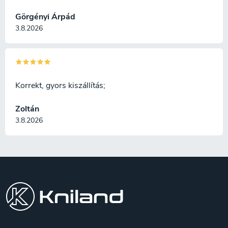
Görgényi Árpád
3.8.2026
Korrekt, gyors kiszállítás;
Zoltán
3.8.2026
L
á
b
l
é
c