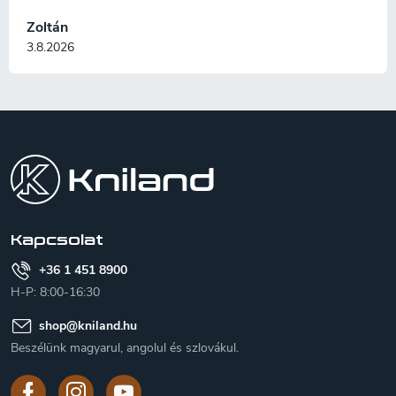
Zoltán
3.8.2026
L
á
b
l
é
c
Kapcsolat
+36 1 451 8900
H-P: 8:00-16:30
shop
@
kniland.hu
Beszélünk magyarul, angolul és szlovákul.