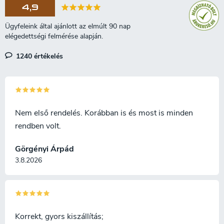
4,9
y
í
t
á
s
1240 értékelés
e
l
e
m
e
i
Nem első rendelés. Korábban is és most is minden
rendben volt.
Görgényi Árpád
3.8.2026
Korrekt, gyors kiszállítás;