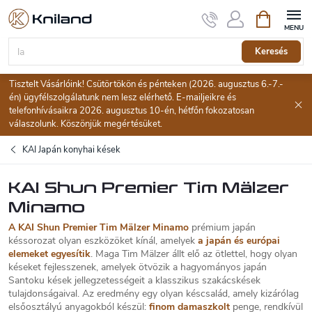
Ugrás
Kosár
a
fő
tartalomhoz
Keresés
Tisztelt Vásárlóink! Csütörtökön és pénteken (2026. augusztus 6.-7.-
én) ügyfélszolgálatunk nem lesz elérhető. E-mailjeikre és
telefonhívásaikra 2026. augusztus 10-én, hétfőn fokozatosan
válaszolunk. Köszönjük megértésüket.
KAI Japán konyhai kések
KAI Shun Premier Tim Mälzer
Minamo
A KAI Shun Premier Tim Mälzer Minamo
prémium japán
késsorozat olyan eszközöket kínál, amelyek
a japán és európai
elemeket egyesítik
. Maga Tim Mälzer állt elő az ötlettel, hogy olyan
késeket fejlesszenek, amelyek ötvözik a hagyományos japán
Santoku kések jellegzetességeit a klasszikus szakácskések
tulajdonságaival. Az eredmény egy olyan késcsalád, amely kizárólag
elsőosztályú anyagokból készül:
finom damaszkolt
penge, rendkívül