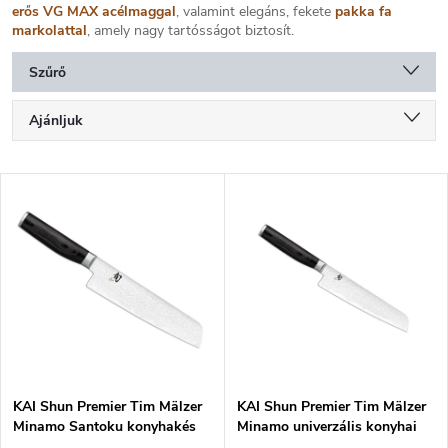
erős VG MAX acélmaggal
, valamint elegáns, fekete
pakka fa
markolattal
, amely nagy tartósságot biztosít.
Szűrő
T
Ajánljuk
e
r
Legolcsóbb elöl
m
T
é
Legdrágább
e
k
r
Legnépszerűbb termékek
e
m
k
é
ABC szerint
r
k
e
e
n
k
d
l
e
i
z
KAI Shun Premier Tim Mälzer
KAI Shun Premier Tim Mälzer
s
Minamo Santoku konyhakés
Minamo univerzális konyhai
é
t
20 cm TMM-0702
kés 15 cm TMM-0701