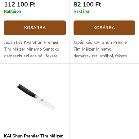
s
á
112 100 Ft
82 100 Ft
e
j
Raktáron
Raktáron
a
KOSÁRBA
KOSÁRBA
Japán kés KAI Shun Premier
Japán kés KAI Shun Premier
Tim Mälzer Minamo Santoku
Tim Mälzer Minamo
damaszkuszi acélból, fekete
damaszkuszi acélból, fekete
pakka fa markolattal. A penge
pakka fa markolattal. A penge
hossza 20 cm.
hossza 15 cm.
KAI Shun Premier Tim Mälzer