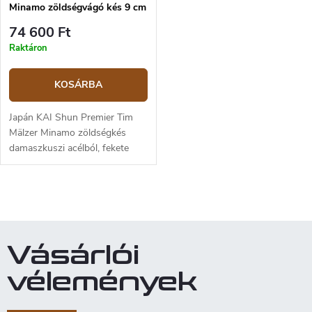
Minamo zöldségvágó kés 9 cm
TMM-0700
74 600 Ft
Raktáron
KOSÁRBA
Japán KAI Shun Premier Tim
Mälzer Minamo zöldségkés
damaszkuszi acélból, fekete
pakka fa markolattal. A penge
hossza 9 cm.
L
i
s
t
Vásárlói
a
i
vélemények
r
á
n