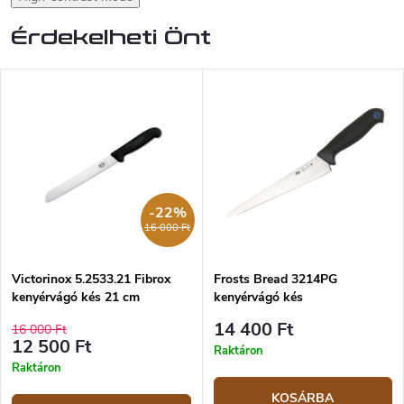
Érdekelheti Önt
-22%
16 000 Ft
Victorinox 5.2533.21 Fibrox
Frosts Bread 3214PG
kenyérvágó kés 21 cm
kenyérvágó kés
14 400 Ft
16 000 Ft
12 500 Ft
Raktáron
Raktáron
KOSÁRBA