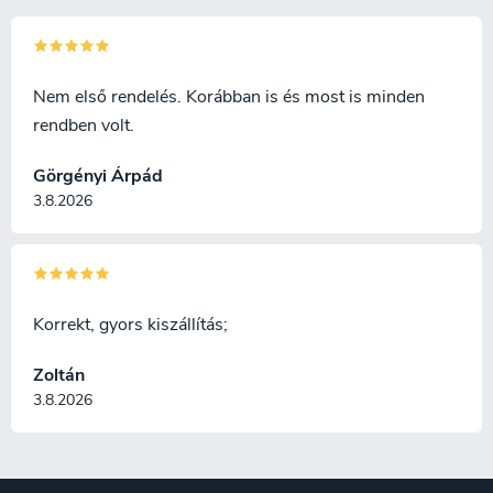
Nem első rendelés. Korábban is és most is minden
rendben volt.
Görgényi Árpád
3.8.2026
Korrekt, gyors kiszállítás;
Zoltán
3.8.2026
L