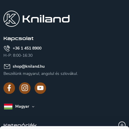
á
b
l
é
c
Kapcsolat
+36 1 451 8900
H-P: 8:00-16:30
shop
@
kniland.hu
Beszélünk magyarul, angolul és szlovákul.
Magyar
Kategóriák