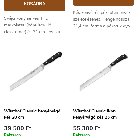
KOSÁRBA
Kés kenyér és péksütemények
Svájci konyhai kés TPE
szeleteléséhez. Penge hossza
markolattal (hőre lágyuló
21,4 cm, forma a pékáruk gyors
elasztomer) és 21 cm hosszú
és precíz vágásához igazodik. A
pengével, kiváló minőségű
penge 58 HRC keménységű
rozsdamentes acélból. A kés
svéd rozsdamentes acélból
kenyér és pékáru szeletelésére.
készült, amely a speciális
hőkezelésnek köszönhetően
(-80⁰C-on) tökéletesen
megtartja élességét és könnyen
élezhető. A ProGrip típusú
ergonomikus, neoprénnel
borított markolat kellemes, de
mindenekelőtt biztonságos
fogást biztosít. A kést
Wüsthof Classic kenyérvágó
Wüsthof Classic Ikon
professzionális használatra
kés 20 cm
kenyérvágó kés 23 cm
tervezték nagy konyhákban és
39 500 Ft
55 300 Ft
éttermekben. Emiatt a gyártó
odafigyel a kés és anyagai
Raktáron
Raktáron