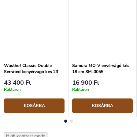
Wüsthof Classic Double
Samura MO-V enyérvágó kés
Serrated kenyérvágó kés 23
18 cm SM-0055
cm
43 400 Ft
16 900 Ft
Raktáron
Raktáron
KOSÁRBA
KOSÁRBA
High-contrast mode