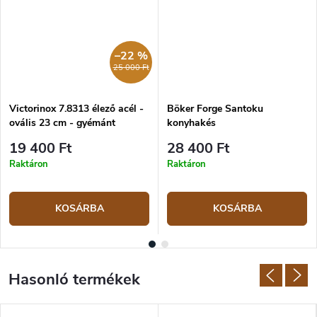
–22 %
25 000 Ft
Victorinox 7.8313 élező acél -
Böker Forge Santoku
ovális 23 cm - gyémánt
konyhakés
19 400 Ft
28 400 Ft
Raktáron
Raktáron
KOSÁRBA
KOSÁRBA