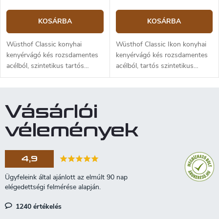
lehető legnagyobb minőségére,
a kés megjelenése és kialakítása
KOSÁRBA
KOSÁRBA
ilyenkor nem tökéletes. A kés
Svédországban készült.
Wüsthof Classic konyhai
Wüsthof Classic Ikon konyhai
kenyérvágó kés rozsdamentes
kenyérvágó kés rozsdamentes
acélból, szintetikus tartós
acélból, tartós szintetikus
anyagból készült nyéllel. A
anyagból készült nyéllel. A
penge hossza 23 cm.
penge hossza 23 cm.
Vásárlói
vélemények
4,9
1240 értékelés