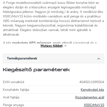
A Forge modellsorozatból származó luxus Böker konyhai kést az
elegáns dizájn és a klasszikus anyagok legmagasabb minőségű
feldolgozása jellemzi. Nagyon jó minőség / ár arány. A rendkívül éles
X50CrMoV15 króm-molibdén-vanádium acél penge és a praktikus
ABS műanyag markolat kombinációja hosszú élettartamot biztosít a
késnek. Nagyon kiegyensúlyozottak, ergonómiai kialakításúak és
attraktívak. Elegáns dobozban vannak, tehát mint ajándék is
alkalmasak.
A kés
markolata ABS műanyag
, amely ellenáll a kopásnak és a
Mutass többet
nedvesssének és nagyon erős.
A penge
egy darab X50CrMoV15 króm-molibdén-vanádium acélból
Termékparaméterek
készült, 22 cm hosszú recézett pengével.
Felhasználás:
a kés kenyér és pékáru szeletelésére alkalmas.
Kiegészítő paraméterek
Karbantartás:
Javasoljuk kézben mosogatni, langyos vízben,
mosogatószerrel, a kések nem alkalmasak mosogatógépbe.
EAN vonalkód
:
4045011095504
Böker kések
Konyhakés fajtája
:
Kenyérvágó kés
Acél fajtája
:
Rozsdamentes acél
A solingeni székhelyű német Böker nemcsak
világhírű késgyártó, hanem más márkák
Penge anyaga
:
X50CrMoV15