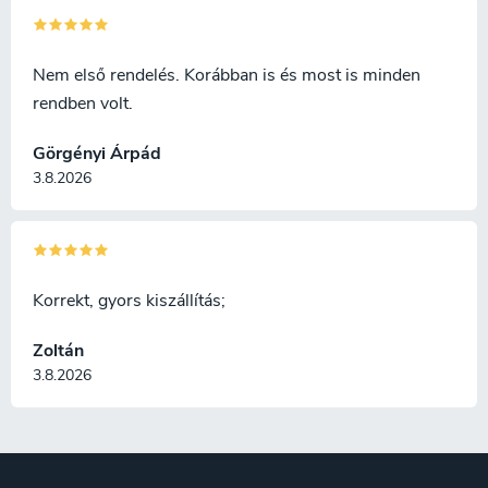
Nem első rendelés. Korábban is és most is minden
rendben volt.
Görgényi Árpád
3.8.2026
Korrekt, gyors kiszállítás;
Zoltán
3.8.2026
L