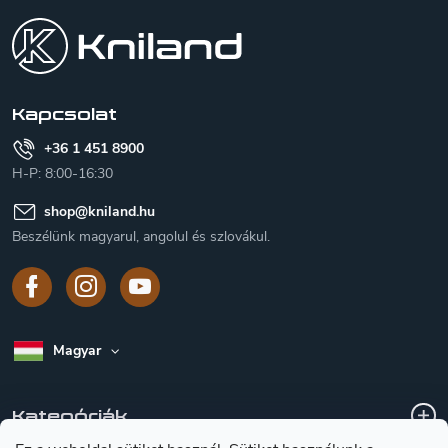
á
b
l
é
c
Kapcsolat
+36 1 451 8900
H-P: 8:00-16:30
shop
@
kniland.hu
Beszélünk magyarul, angolul és szlovákul.
Magyar
Kategóriák