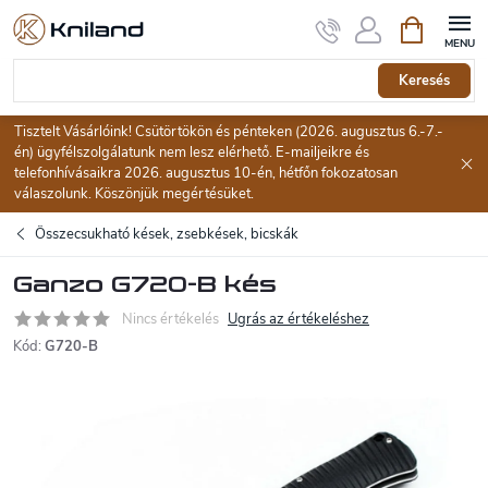
Ugrás
Kosár
a
fő
tartalomhoz
Keresés
Tisztelt Vásárlóink! Csütörtökön és pénteken (2026. augusztus 6.-7.-
én) ügyfélszolgálatunk nem lesz elérhető. E-mailjeikre és
telefonhívásaikra 2026. augusztus 10-én, hétfőn fokozatosan
válaszolunk. Köszönjük megértésüket.
Összecsukható kések, zsebkések, bicskák
Ganzo G720-B kés
Nincs értékelés
Ugrás az értékeléshez
Kód:
G720-B