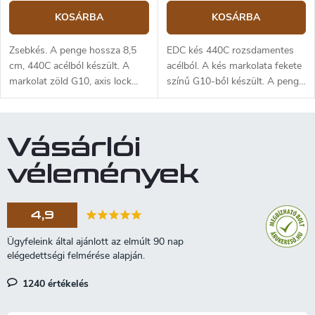
KOSÁRBA
KOSÁRBA
Zsebkés. A penge hossza 8,5
EDC kés 440C rozsdamentes
cm, 440C acélból készült. A
acélból. A kés markolata fekete
markolat zöld G10, axis lock
színű G10-ből készült. A penge
típusú zárral.
hossza 8,5 cm.
Vásárlói
vélemények
4,9
1240 értékelés