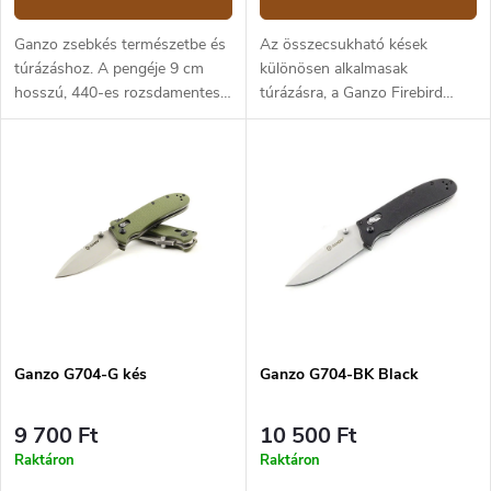
Ganzo zsebkés természetbe és
Az összecsukható kések
túrázáshoz. A pengéje 9 cm
különösen alkalmasak
hosszú, 440-es rozsdamentes
túrázásra, a Ganzo Firebird
acélból készült, a markolat zöld
G727M-BK modell pedig
G10-ből készült, tökéletesen
minden olyan körülmény
ellenáll az időjárási
figyelembevételével készült,
viszonyoknak.
amellyel a természetben
találkozhat.A 440C
rozsdamentes acél penge és a
G10 markolat tökéletesen
ellenáll még zord körülmények
is, ezért a természetben semmi
sem lep meg ezzel a késsel.
Ganzo G704-G kés
Ganzo G704-BK Black
9 700 Ft
10 500 Ft
Raktáron
Raktáron