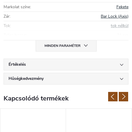
A kések mellett e gyártó portfóliójában megtalálhatóak még
élező
Markolat színe
:
Fekete
készletek
és
késes kések (multi-tool)
.
Zár
:
Bar Lock (Axis)
Tok
:
tok nélkül
Teljes hossz
:
21 cm
MINDEN PARAMÉTER
Értékelés
Hűségkedvezmény
Kapcsolódó termékek