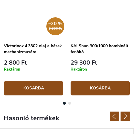
–20 %
3 500 Ft
Victorinox 4.3302 olaj a kések
KAI Shun 300/1000 kombinált
mechanizmusára
fenőkő
2 800 Ft
29 300 Ft
Raktáron
Raktáron
KOSÁRBA
KOSÁRBA