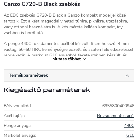
Ganzo G720-B Black zsebkés
Az EDC zsebkés G720-B Black a Ganzo kompakt modelljei közé
tartozik. Ezt a kést magaddal viheted túrára, piknikre, utazásokra,
vagy otthoni használatra is. A kés mérete kellően kompakt, így
zsebben is hordható.
A penge 440C rozsdamentes acélból készült, 9 cm hosszú, 4 mm
vastag, 56–58 HRC keménységre edzett, és szatén felületkezeléssel
rendelkezik. A markolat G10 anyagból, fekete színben készült, és
Mutass többet
nagyon kényelmes fogású. A kés teljes hossza nyitott állapotban 21
cm, súlya 205 g. A pengét G-Lock (Axis Lock) biztosítja. Ha egy jó
és megbízható mindennapi használatra szánt kést keresel, ez a
Termékparaméterek
modell megfelel az elvárásaidnak.
Ganzo
Kiegészítő paraméterek
Kések és élezőkészletek modern kínai
EAN vonalkód
:
6955800400946
gyártója, mintegy 20 éves
hagyományokkal. A
Ganzo kések
szinte
Acél fajtája
:
Rozsdamentes acél
felülmúlhatatlan minőség/ár arányt
kínálnak. A kivitelezés és a felhasznált
Penge anyaga
:
440C
anyagok minősége ennél a kínai márkánál magas szintű.
Markolat anyaga
:
G10