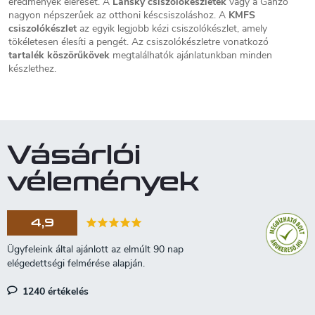
eredmények elérését. A
Lansky csiszolókészletek
vagy a Ganzo
a
nagyon népszerűek az otthoni késcsiszoláshoz. A
KMFS
i
csiszolókészlet
az egyik legjobb kézi csiszolókészlet, amely
r
tökéletesen élesíti a pengét. Az csiszolókészletre vonatkozó
á
tartalék köszörűkövek
megtalálhatók ajánlatunkban minden
n
készlethez.
y
í
t
á
s
e
Vásárlói
l
e
vélemények
m
e
i
4,9
1240 értékelés