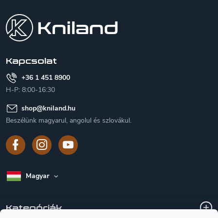
á
b
l
é
c
Kapcsolat
+36 1 451 8900
H-P: 8:00-16:30
shop
@
kniland.hu
Beszélünk magyarul, angolul és szlovákul.
Magyar
Kategóriák