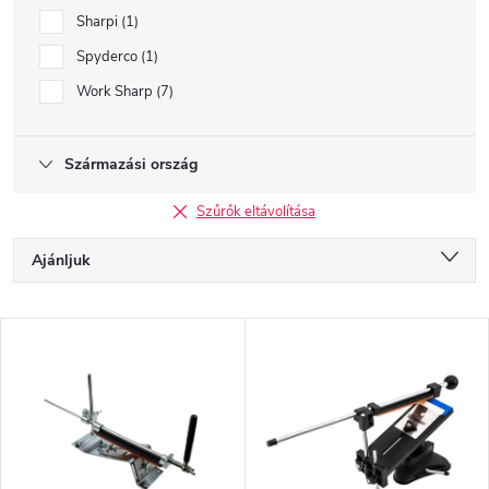
Sharpi
1
Spyderco
1
Work Sharp
7
Származási ország
Szűrők eltávolítása
T
Ajánljuk
e
r
Legolcsóbb elöl
m
T
é
Legdrágább
e
k
r
Legnépszerűbb termékek
e
m
k
é
ABC szerint
r
k
e
e