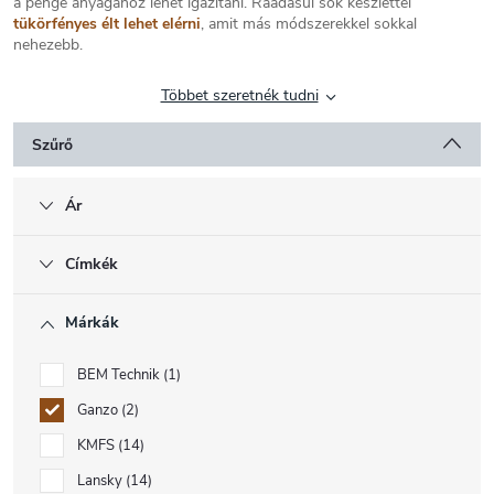
a penge anyagához lehet igazítani. Ráadásul sok készlettel
tükörfényes élt lehet elérni
, amit más módszerekkel sokkal
nehezebb.
Többet szeretnék tudni
Szűrő
Ár
Címkék
Márkák
BEM Technik
1
Ganzo
2
KMFS
14
Lansky
14