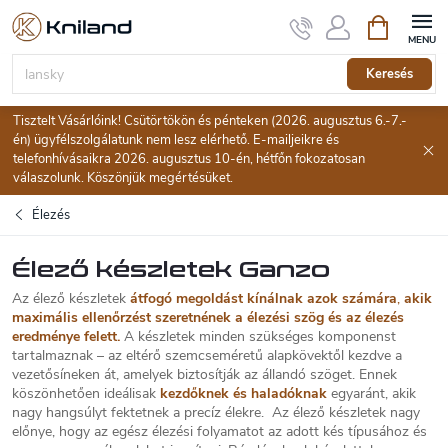
Ugrás
Kosár
a
fő
tartalomhoz
Keresés
Tisztelt Vásárlóink! Csütörtökön és pénteken (2026. augusztus 6.-7.-
én) ügyfélszolgálatunk nem lesz elérhető. E-mailjeikre és
telefonhívásaikra 2026. augusztus 10-én, hétfőn fokozatosan
válaszolunk. Köszönjük megértésüket.
Élezés
Élező készletek Ganzo
Az élező készletek
átfogó megoldást kínálnak azok számára
,
akik
maximális ellenőrzést szeretnének a élezési szög és az élezés
eredménye felett.
A készletek minden szükséges komponenst
tartalmaznak – az eltérő szemcseméretű alapkövektől kezdve a
vezetősíneken át, amelyek biztosítják az állandó szöget. Ennek
köszönhetően ideálisak
kezdőknek és haladóknak
egyaránt, akik
nagy hangsúlyt fektetnek a precíz élekre. Az élező készletek nagy
előnye, hogy az egész élezési folyamatot az adott kés típusához és