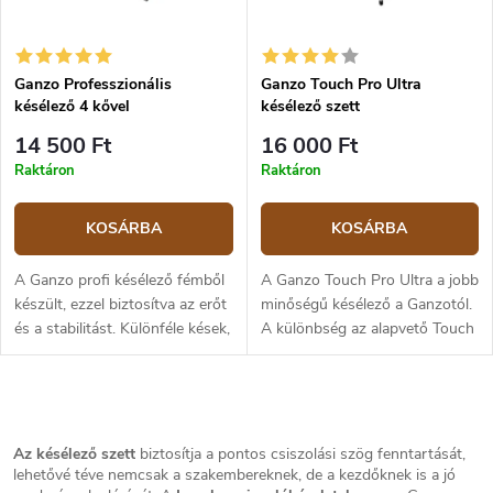
n
k
d
l
e
i
z
Ganzo Professzionális
Ganzo Touch Pro Ultra
s
késélező 4 kővel
késélező szett
é
t
s
á
14 500 Ft
16 000 Ft
e
j
Raktáron
Raktáron
a
KOSÁRBA
KOSÁRBA
A Ganzo profi késélező fémből
A Ganzo Touch Pro Ultra a jobb
készült, ezzel biztosítva az erőt
minőségű késélező a Ganzotól.
és a stabilitást. Különféle kések,
A különbség az alapvető Touch
ollók és egyéb szerszámok
Pro modelltől a rögzítés
élezésére alkalmas. A készlet
módjában van. A készlet normál
bármilyen sima...
otthoni élezéshez alkalmas, és...
L
i
s
Az
késélező szett
biztosítja a pontos csiszolási szög fenntartását,
t
lehetővé téve nemcsak a szakembereknek, de a kezdőknek is a jó