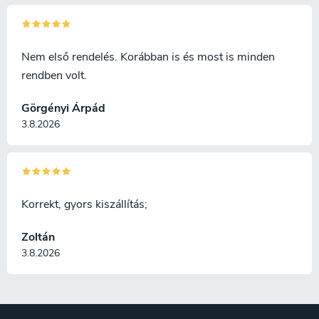
Nem első rendelés. Korábban is és most is minden
rendben volt.
Görgényi Árpád
3.8.2026
Korrekt, gyors kiszállítás;
Zoltán
3.8.2026
L