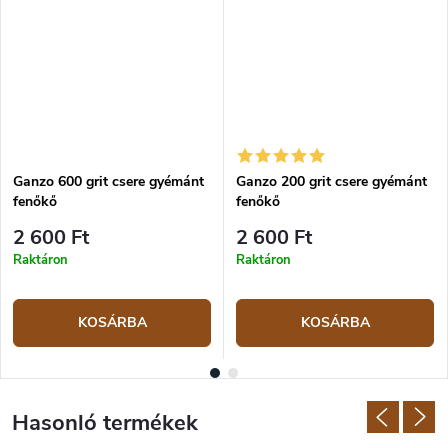
anyagok minősége ennél a kínai márkánál magas szintű.
A kések mellett e gyártó portfóliójában megtalálhatóak még
élező
készletek
és
késes kések (multi-tool)
.
Ganzo 600 grit csere gyémánt
Ganzo 200 grit csere gyémánt
fenőkő
fenőkő
2 600 Ft
2 600 Ft
Raktáron
Raktáron
KOSÁRBA
KOSÁRBA