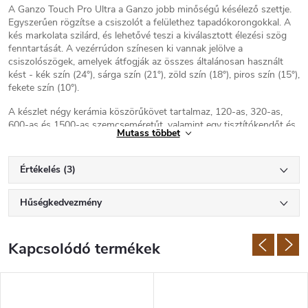
A Ganzo Touch Pro Ultra a Ganzo jobb minőségű késélező szettje.
Egyszerűen rögzítse a csiszolót a felülethez tapadókorongokkal. A
kés markolata szilárd, és lehetővé teszi a kiválasztott élezési szög
fenntartását. A vezérrúdon színesen ki vannak jelölve a
csiszolószögek, amelyek átfogják az összes általánosan használt
kést - kék szín (24°), sárga szín (21°), zöld szín (18°), piros szín (15°),
fekete szín (10°).
A készlet négy kerámia köszörűkövet tartalmaz, 120-as, 320-as,
600-as és 1500-as szemcseméretűt, valamint egy tisztítókendőt és
Mutass többet
egy fekete textil tokot.
Felhívjuk figyelmét, hogy a kövek törékenyek, ezért gyakori, hogy
Értékelés (3)
a kövek sarkai néha kissé lekerekítettek vagy másképpen nem
tökéletesek, ami abszolút nincs hatással a a kő tulajdonságaira
és a csiszolófelület felhasználására a kés fenésénél.
Hűségkedvezmény
Ganzo
Kapcsolódó termékek
Kések és élezőkészletek modern kínai
gyártója, mintegy 20 éves
hagyományokkal. A
Ganzo kések
szinte
felülmúlhatatlan minőség/ár arányt
kínálnak. A kivitelezés és a felhasznált