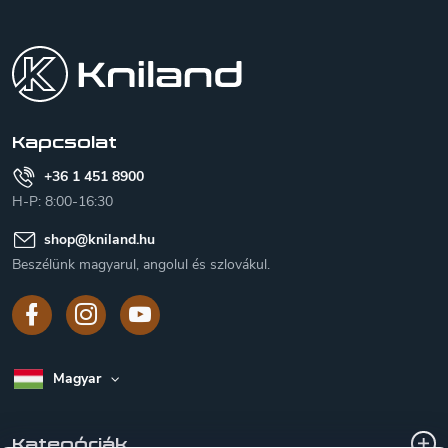
L
á
b
l
é
c
Kapcsolat
+36 1 451 8900
H-P: 8:00-16:30
shop
@
kniland.hu
Beszélünk magyarul, angolul és szlovákul.
Magyar
Kategóriák