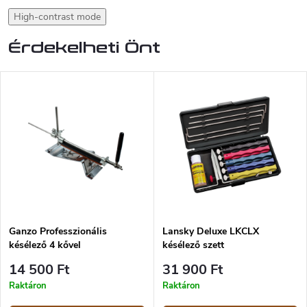
High-contrast mode
Érdekelheti Önt
Ganzo Professzionális
Lansky Deluxe LKCLX
késélező 4 kővel
késélező szett
14 500 Ft
31 900 Ft
Raktáron
Raktáron