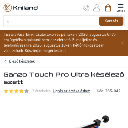
Ugrás
Kosár
a
fő
tartalomhoz
Keresés
Tisztelt Vásárlóink! Csütörtökön és pénteken (2026. augusztus 6.-7.-
én) ügyfélszolgálatunk nem lesz elérhető. E-mailjeikre és
telefonhívásaikra 2026. augusztus 10-én, hétfőn fokozatosan
válaszolunk. Köszönjük megértésüket.
Élező készletek
Ganzo Touch Pro Ultra késélező
szett
3 értékelés
Ugrás az értékeléshez
Kód:
265-042