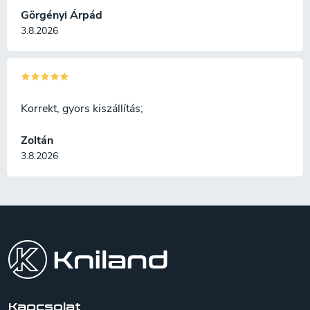
Görgényi Árpád
3.8.2026
Korrekt, gyors kiszállítás;
Zoltán
3.8.2026
L
á
b
l
é
c
Kapcsolat