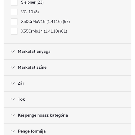
Sleipner
23
VG-10
8
X50CrMoV15 (1.4116)
57
X55CrMo14 (1.4110)
61
Markolat anyaga
Markolat színe
Zár
Tok
Késpenge hossz kategória
Penge formája