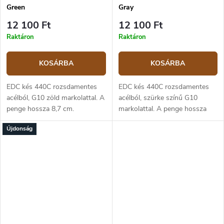
Green
Gray
12 100 Ft
12 100 Ft
Raktáron
Raktáron
KOSÁRBA
KOSÁRBA
EDC kés 440C rozsdamentes
EDC kés 440C rozsdamentes
acélból, G10 zöld markolattal. A
acélból, szürke színű G10
penge hossza 8,7 cm.
markolattal. A penge hossza
8,7 cm.
Újdonság