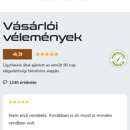
á
p
n
o
y
í
z
Vásárlói
t
á
á
vélemények
s
s
e
l
4,9
e
m
e
i
1240 értékelés
Nem első rendelés. Korábban is és most is minden
rendben volt.