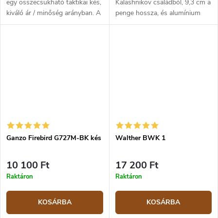
egy összecsukható taktikai kés,
Kalashnikov családból, 9,3 cm a
kiváló ár / minőség arányban. A
penge hossza, és alumínium
440C acél penge 8 cm hosszú
markolata fával van kombinálva,
és fekete kivitelezésű. A
a végén egy üvegtörő van, és
markolata erős és tartós...
egy övtokba van csomagolva.
Ganzo Firebird G727M-BK kés
Walther BWK 1
10 100 Ft
17 200 Ft
Raktáron
Raktáron
KOSÁRBA
KOSÁRBA