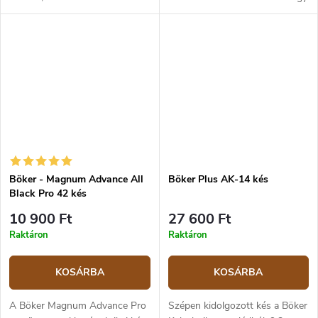
acélból készült, a markolat zöld
nagyszerű kültéri és vadászati ​​
G10-ből készült, tökéletesen
összecsukható kés. A 440C
ellenáll az időjárási...
rozsdamentes acél penge
titán...
Böker - Magnum Advance All
Böker Plus AK-14 kés
Black Pro 42 kés
10 900 Ft
27 600 Ft
Raktáron
Raktáron
KOSÁRBA
KOSÁRBA
A Böker Magnum Advance Pro
Szépen kidolgozott kés a Böker