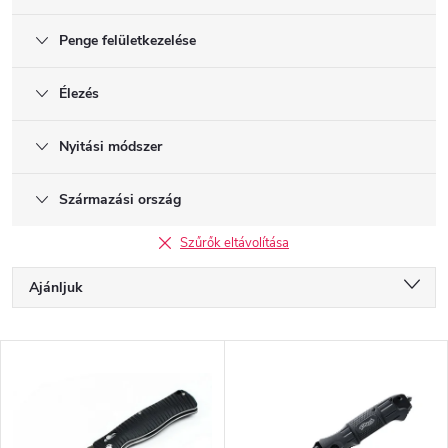
Penge felületkezelése
Élezés
Nyitási módszer
Származási ország
Szűrők eltávolítása
T
Ajánljuk
e
r
Legolcsóbb elöl
m
T
é
Legdrágább
e
k
r
Legnépszerűbb termékek
e
m
k
é
ABC szerint