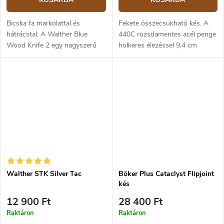
Bicska fa markolattal és
Fekete összecsukható kés. A
hátrácstal. A Walther Blue
440C rozsdamentes acél penge
Wood Knife 2 egy nagyszerű
holkeres élezéssel 9,4 cm
összecsukható kés a
hosszú. Egyszerűen kinyitható
mindennapi hordozáshoz, a
egy kézzel, egy flipper
szabadban vagy a vadászok
segítségével. A tartós
összecsukható késeként. A...
műanyagból...
Walther STK Silver Tac
Böker Plus Cataclyst Flipjoint
kés
12 900 Ft
28 400 Ft
Raktáron
Raktáron