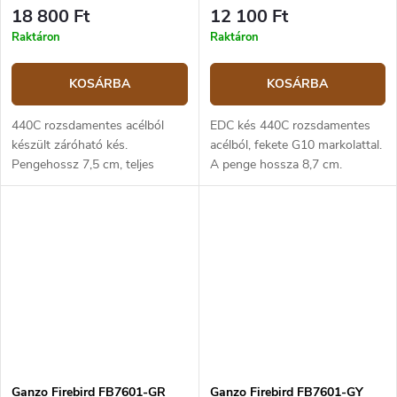
18 800 Ft
12 100 Ft
Raktáron
Raktáron
KOSÁRBA
KOSÁRBA
440C rozsdamentes acélból
EDC kés 440C rozsdamentes
készült záróható kés.
acélból, fekete G10 markolattal.
Pengehossz 7,5 cm, teljes
A penge hossza 8,7 cm.
hossza 17 cm. Markolat
sárgaréz, 9,5 cm hosszú.
Ganzo Firebird FB7601-GR
Ganzo Firebird FB7601-GY