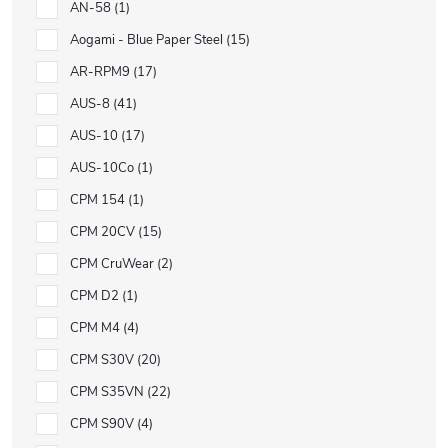
AN-58
1
Aogami - Blue Paper Steel
15
AR-RPM9
17
AUS-8
41
AUS-10
17
AUS-10Co
1
CPM 154
1
CPM 20CV
15
CPM CruWear
2
CPM D2
1
CPM M4
4
CPM S30V
20
CPM S35VN
22
CPM S90V
4