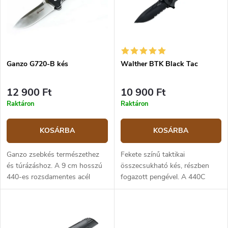
r
k
e
e
n
k
d
l
e
i
z
Ganzo G720-B kés
Walther BTK Black Tac
s
é
t
s
á
12 900 Ft
10 900 Ft
e
j
Raktáron
Raktáron
a
KOSÁRBA
KOSÁRBA
Ganzo zsebkés természethez
Fekete színű taktikai
és túrázáshoz. A 9 cm hosszú
összecsukható kés, részben
440-es rozsdamentes acél
fogazott pengével. A 440C
penge és a fekete G10 markolat
rozsdamentes acél penge
tökéletesen ellenáll az időjárás
holkeres élezéssel 8,5 cm
viszontagságainak.
hosszú. Egyszerűen kinyitható
egy kézzel, egy...