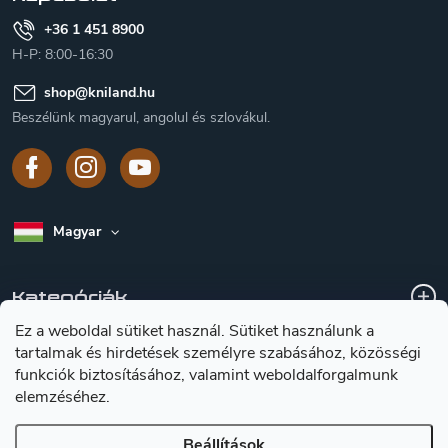
+36 1 451 8900
H-P: 8:00-16:30
shop
@
kniland.hu
Beszélünk magyarul, angolul és szlovákul.
Magyar
Kategóriák
Ez a weboldal sütiket használ. Sütiket használunk a
tartalmak és hirdetések személyre szabásához, közösségi
A vásárlásról
funkciók biztosításához, valamint weboldalforgalmunk
elemzéséhez.
Tájékoztátas a késekröl
Beállítások