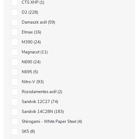
CTS XHP
1
D2
228
Damaszk acél
59
Elmax
16
M390
24
Magnacut
11
N690
24
N695
5
Nitro-V
93
Rozsdamentes acél
2
Sandvik 12C27
74
Sandvik 14C28N
183
Shirogami - White Paper Steel
4
SK5
8