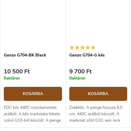
Ganzo G704-BK Black
Ganzo G704-G kés
10 500 Ft
9 700 Ft
Raktáron
Raktáron
KOSÁRBA
KOSÁRBA
EDC kés 440C rozsdamentes
Zsebkés. A penge hossza 8,5
acélból. A kés markolata fekete
cm, 440C acélból készült. A
színű G10-ből készült. A penge
markolat zöld G10, axis lock
hossza 8,5 cm.
típusú zárral.