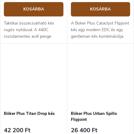
KOSÁRBA
KOSÁRBA
Taktikai összecsukható kés
A Boker Plus Cataclyst Flipjoint
rugós nyitással. A 440C
kés egy modern EDC és egy
rozsdamentes acél penge
gentleman kés kombinációja.
holkeres élezéssel 7,8 cm
Penge hossza 7,5 cm
hosszú. Könnyen nyitható egy
rozsdamentes acélból 440C. A
kézzel, a pengén lévő csap
penge matt felületű és
segítségével. Az...
csapágyakra van...
Böker Plus Titan Drop kés
Böker Plus Urban Spillo
Flipjoint
42 200 Ft
26 400 Ft