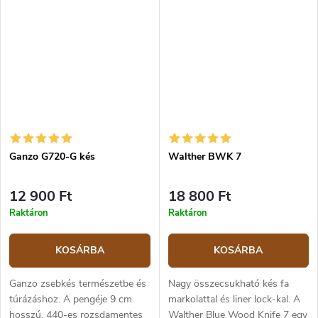
Ganzo G720-G kés
Walther BWK 7
12 900 Ft
18 800 Ft
Raktáron
Raktáron
KOSÁRBA
KOSÁRBA
Ganzo zsebkés természetbe és
Nagy összecsukható kés fa
túrázáshoz. A pengéje 9 cm
markolattal és liner lock-kal. A
hosszú, 440-es rozsdamentes
Walther Blue Wood Knife 7 egy