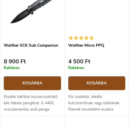
Walther SCK Sub Companion
Walther Micro PPQ
8 900 Ft
4 500 Ft
Raktáron
Raktáron
KOSÁRBA
KOSÁRBA
Kisebb taktikai összecsukható
Kis zsebkés, ideális
kés fekete pengével. A 440C
kulcstartónak vagy táskának.
rozsdamentes acél penge
Remek önvédelmi eszköz
holkeres élezéssel 7,1 cm
váratlan helyzetekben.
hosszú. Egyszerűen egy kézzel
nyitható, a pengén lévő kerék...