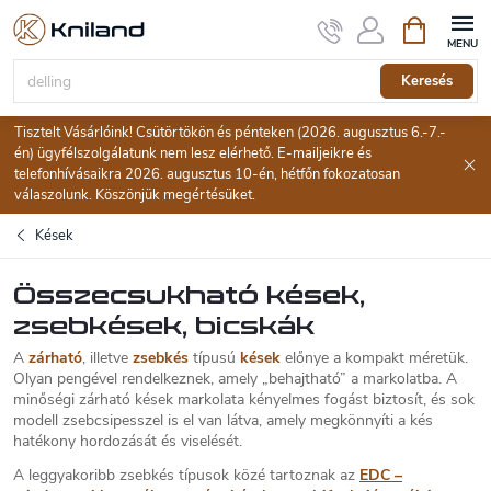
Ugrás
Kosár
a
fő
tartalomhoz
Keresés
Tisztelt Vásárlóink! Csütörtökön és pénteken (2026. augusztus 6.-7.-
én) ügyfélszolgálatunk nem lesz elérhető. E-mailjeikre és
telefonhívásaikra 2026. augusztus 10-én, hétfőn fokozatosan
válaszolunk. Köszönjük megértésüket.
Kések
Összecsukható kések,
zsebkések, bicskák
A
zárható
, illetve
zsebkés
típusú
kések
előnye a kompakt méretük.
Olyan pengével rendelkeznek, amely „behajtható” a markolatba. A
minőségi zárható kések markolata kényelmes fogást biztosít, és sok
modell zsebcsipesszel is el van látva, amely megkönnyíti a kés
hatékony hordozását és viselését.
A leggyakoribb zsebkés típusok közé tartoznak az
EDC –