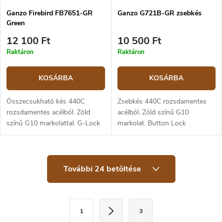
Ganzo Firebird FB7651-GR
Ganzo G721B-GR zsebkés
Green
12 100 Ft
10 500 Ft
Raktáron
Raktáron
KOSÁRBA
KOSÁRBA
Összecsukható kés 440C
Zsebkés 440C rozsdamentes
rozsdamentes acélból. Zöld
acélból. Zöld színű G10
színű G10 markolattal. G-Lock
markolat. Button Lock
(Axis lock) biztosítással. A
biztosítás. A penge hossza 8,5
penge hossza 8,3 cm.
cm, a teljes hossz 20 cm.
L
További 24 betöltése
i
s
t
a
L
i
1
3
a
r