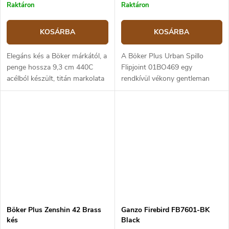
Raktáron
Raktáron
KOSÁRBA
KOSÁRBA
Elegáns kés a Böker márkától, a
A Böker Plus Urban Spillo
penge hossza 9,3 cm 440C
Flipjoint 01BO469 egy
acélból készült, titán markolata
rendkívül vékony gentleman
Titan Grade 5 öntvény.
kés. A keskeny, 440C
Blacklock típusú biztosíték,
rozsdamentes acél penge lapos
övre csatolható klip. Remek...
élezésű, 7,6 cm hosszú és
csapágyakra van...
Böker Plus Zenshin 42 Brass
Ganzo Firebird FB7601-BK
kés
Black