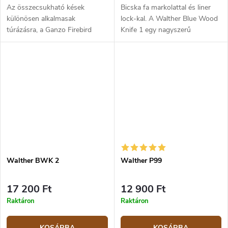
Az összecsukható kések
Bicska fa markolattal és liner
különösen alkalmasak
lock-kal. A Walther Blue Wood
túrázásra, a Ganzo Firebird
Knife 1 egy nagyszerű
G727M-BK modell pedig
összecsukható kés mindennapi
minden olyan körülmény
használatra és a szabadban
figyelembevételével készült,
való használatra. A 440C
amellyel a természetben...
rozsdamentes...
Walther BWK 2
Walther P99
17 200 Ft
12 900 Ft
Raktáron
Raktáron
KOSÁRBA
KOSÁRBA