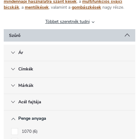
mindennapi használatra szánt kések
, a
multifunkciós svájci
bicskák
, a
mentőkések
, valamint a
gombászkések
nagy része.
Többet szeretnék tudni
Szűrő
Ár
Címkék
Márkák
Acél fajtája
Penge anyaga
1070
6