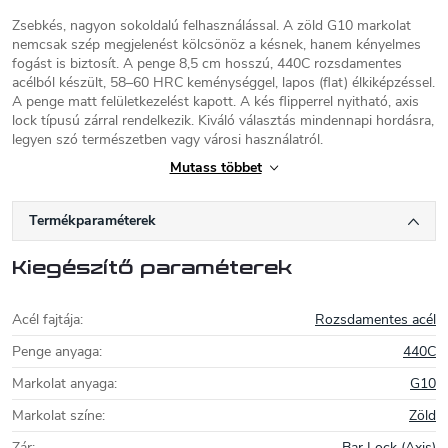
Zsebkés, nagyon sokoldalú felhasználással. A zöld G10 markolat
nemcsak szép megjelenést kölcsönöz a késnek, hanem kényelmes
fogást is biztosít. A penge 8,5 cm hosszú, 440C rozsdamentes
acélból készült, 58–60 HRC keménységgel, lapos (flat) élkiképzéssel.
A penge matt felületkezelést kapott. A kés flipperrel nyitható, axis
lock típusú zárral rendelkezik. Kiváló választás mindennapi hordásra,
legyen szó természetben vagy városi használatról.
Mutass többet
Ganzo
Kések és élezőkészletek modern kínai
Termékparaméterek
gyártója, mintegy 20 éves
hagyományokkal. A
Ganzo kések
szinte
Kiegészítő paraméterek
felülmúlhatatlan minőség/ár arányt
kínálnak. A kivitelezés és a felhasznált
anyagok minősége ennél a kínai márkánál magas szintű.
Acél fajtája
:
Rozsdamentes acél
A kések mellett e gyártó portfóliójában megtalálhatóak még
élező
Penge anyaga
:
440C
készletek
és
késes kések (multi-tool)
.
Markolat anyaga
:
G10
Markolat színe
:
Zöld
Zár
:
Bar Lock (Axis)