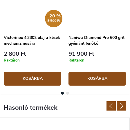
–20 %
3 500 Ft
Victorinox 4.3302 olaj a kések
Naniwa Diamond Pro 600 grit
mechanizmusára
gyémánt fenőkő
2 800 Ft
91 900 Ft
Raktáron
Raktáron
KOSÁRBA
KOSÁRBA