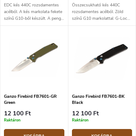
EDC kés 440C rozsdamentes
Összecsukható kés 440C
acélból. A kés markolata fekete
rozsdamentes acélból. Zöld
színű G10-ből készült. A penge
színű G10 markolattal. G-Lock
hossza 8,5 cm.
(Axis lock) biztosítással. A
penge hossza 8,3 cm.
Ganzo Firebird FB7601-GR
Ganzo Firebird FB7601-BK
Green
Black
12 100 Ft
12 100 Ft
Raktáron
Raktáron