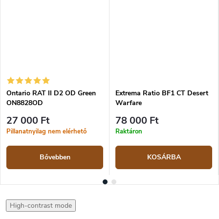
Ontario RAT II D2 OD Green
Extrema Ratio BF1 CT Desert
ON8828OD
Warfare
27 000 Ft
78 000 Ft
Pillanatnyilag nem elérhető
Raktáron
Bővebben
KOSÁRBA
High-contrast mode