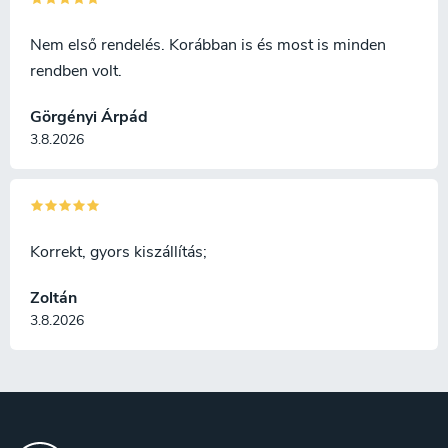
Nem első rendelés. Korábban is és most is minden
rendben volt.
Görgényi Árpád
3.8.2026
Korrekt, gyors kiszállítás;
Zoltán
3.8.2026
L
á