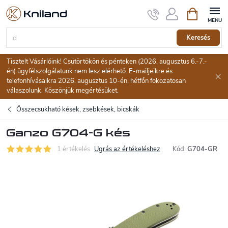
Ugrás
Kosár
a
fő
tartalomhoz
Keresés
Tisztelt Vásárlóink! Csütörtökön és pénteken (2026. augusztus 6.-7.-
én) ügyfélszolgálatunk nem lesz elérhető. E-mailjeikre és
telefonhívásaikra 2026. augusztus 10-én, hétfőn fokozatosan
válaszolunk. Köszönjük megértésüket.
Összecsukható kések, zsebkések, bicskák
Ganzo G704-G kés
1 értékelés
Ugrás az értékeléshez
Kód:
G704-GR