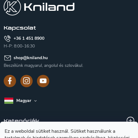
b
l
é
c
Kapcsolat
+36 1 451 8900
H-P: 8:00-16:30
shop
@
kniland.hu
Beszélünk magyarul, angolul és szlovákul.
Magyar
Kategóriák
Ez a weboldal sütiket használ. Sütiket használunk a