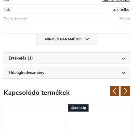
Tok
:
tok nélkül
Teljes hossz
:
20 cm
Penge hossza
:
8,5 cm
MINDEN PARAMÉTER
Értékelés (1)
Hűségkedvezmény
Kapcsolódó termékek
Újdonság