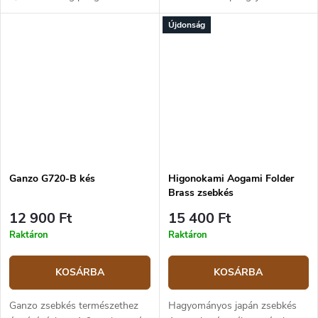
8,6 cm. A markolat zöld G10-
S35VN rozsdamentes acélból
Újdonság
ből és rozsdamentes acélból
készült. A penge hossza 7,5
készült, keretzárral.
cm, a teljes hossz 17,8 cm. A
markolat...
Ganzo G720-B kés
Higonokami Aogami Folder
Brass zsebkés
12 900 Ft
15 400 Ft
Raktáron
Raktáron
KOSÁRBA
KOSÁRBA
Ganzo zsebkés természethez
Hagyományos japán zsebkés