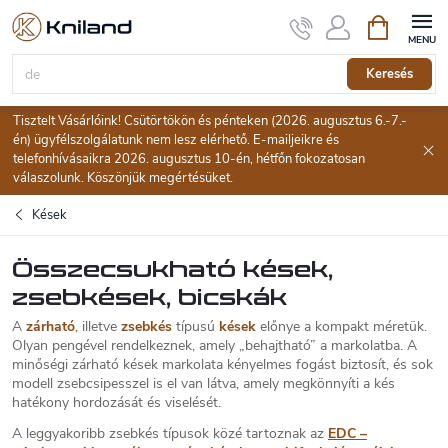
Ugrás
Kosár
a
fő
tartalomhoz
Keresés
Tisztelt Vásárlóink! Csütörtökön és pénteken (2026. augusztus 6.-7.-
én) ügyfélszolgálatunk nem lesz elérhető. E-mailjeikre és
telefonhívásaikra 2026. augusztus 10-én, hétfőn fokozatosan
válaszolunk. Köszönjük megértésüket.
Kések
Összecsukható kések,
zsebkések, bicskák
A
zárható
, illetve
zsebkés
típusú
kések
előnye a kompakt méretük.
Olyan pengével rendelkeznek, amely „behajtható” a markolatba. A
minőségi zárható kések markolata kényelmes fogást biztosít, és sok
modell zsebcsipesszel is el van látva, amely megkönnyíti a kés
hatékony hordozását és viselését.
A leggyakoribb zsebkés típusok közé tartoznak az
EDC –