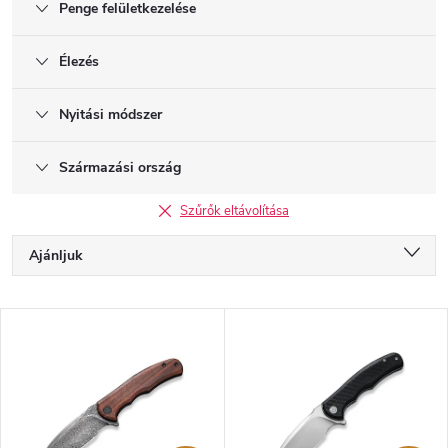
Penge felületkezelése
Élezés
Nyitási módszer
Származási ország
Szűrők eltávolítása
T
Ajánljuk
e
r
Legolcsóbb elöl
m
T
é
Legdrágább
e
k
r
Legnépszerűbb termékek
e
m
k
é
ABC szerint
r
k