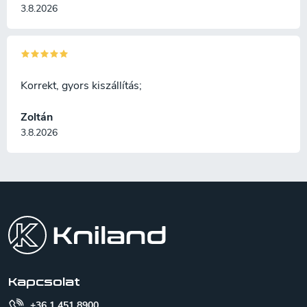
3.8.2026
Korrekt, gyors kiszállítás;
Zoltán
3.8.2026
L
á
b
l
é
c
Kapcsolat
+36 1 451 8900