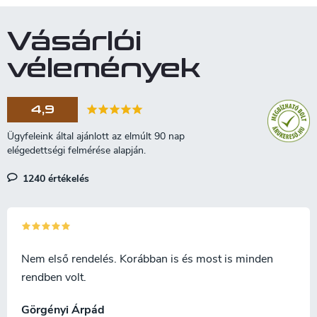
n
o
y
í
z
Vásárlói
t
á
á
vélemények
s
s
e
l
4,9
e
m
e
i
1240 értékelés
Nem első rendelés. Korábban is és most is minden
rendben volt.
Görgényi Árpád