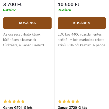
3 700 Ft
10 500 Ft
Raktáron
Raktáron
KOSÁRBA
KOSÁRBA
Az összecsukható kések
EDC kés 440C rozsdamentes
különösen alkalmasak
acélból. A kés markolata fekete
túrázásra, a Ganzo Firebird
színű G10-ből készült. A penge
F620-G1 modell pedig minden
hossza 8,5 cm.
olyan körülmény
figyelembevételével készült,
amelyekkel a természetben...
Ganzo G704-G kés
Ganzo G720-G kés