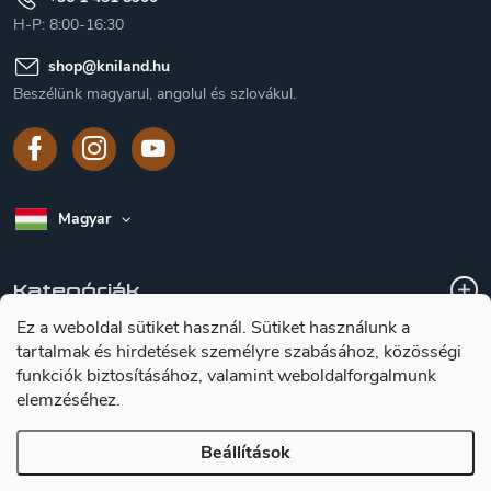
H-P: 8:00-16:30
shop
@
kniland.hu
Beszélünk magyarul, angolul és szlovákul.
Magyar
Kategóriák
Ez a weboldal sütiket használ. Sütiket használunk a
tartalmak és hirdetések személyre szabásához, közösségi
A vásárlásról
funkciók biztosításához, valamint weboldalforgalmunk
elemzéséhez.
Tájékoztátas a késekröl
Beállítások