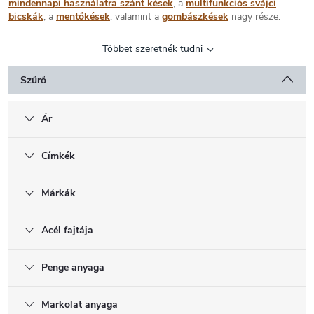
mindennapi használatra szánt kések
, a
multifunkciós svájci
bicskák
, a
mentőkések
, valamint a
gombászkések
nagy része.
Többet szeretnék tudni
Szűrő
Ár
Címkék
Márkák
Acél fajtája
Penge anyaga
Markolat anyaga