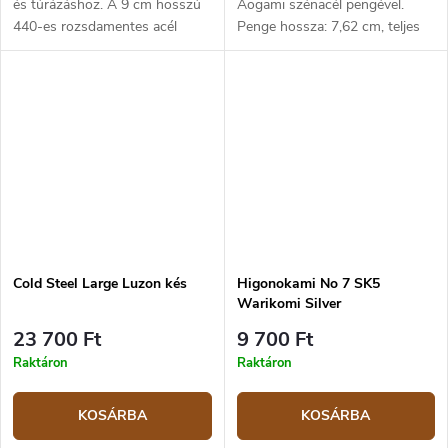
és túrázáshoz. A 9 cm hosszú
Aogami szénacél pengével.
440-es rozsdamentes acél
Penge hossza: 7,62 cm, teljes
penge és a fekete G10 markolat
hossza: 17,5 cm. Sárgaréz
tökéletesen ellenáll az időjárás
markolat. Friction folder (zár
viszontagságainak.
nélküli, súrlódásos) kialakítás.
Cold Steel Large Luzon kés
Higonokami No 7 SK5
Warikomi Silver
23 700 Ft
9 700 Ft
Raktáron
Raktáron
KOSÁRBA
KOSÁRBA