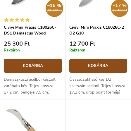
e
e
–16 %
–17 %
n
k
30 300 Ft
15 400 Ft
d
l
e
i
z
Civivi Mini Praxis C18026C-
Civivi Mini Praxis C18026C-2
s
DS1 Damascus Wood
D2 G10
é
t
s
á
25 300 Ft
12 700 Ft
e
j
Raktáron
Raktáron
a
KOSÁRBA
KOSÁRBA
Damaszkuszi acélból készült
Összecsukható kés D2
záróható kés. Teljes hossza
szerszámacélból. Teljes hossza
17,2 cm, pengéje 7,5 cm.
17,2 cm, drop point formájú
Guibourtia fából készült
penge – 7,5 cm. A markolat
markolat - 9,2 cm.
fekete G10 anyagból készült –
9,7 cm hosszú.