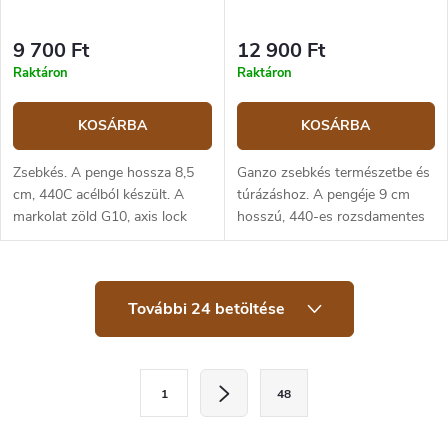
9 700 Ft
12 900 Ft
Raktáron
Raktáron
KOSÁRBA
KOSÁRBA
Zsebkés. A penge hossza 8,5
Ganzo zsebkés természetbe és
cm, 440C acélból készült. A
túrázáshoz. A pengéje 9 cm
markolat zöld G10, axis lock
hosszú, 440-es rozsdamentes
típusú zárral.
acélból készült, a markolat zöld
G10-ből készült, tökéletesen
ellenáll az időjárási...
L
További 24 betöltése
i
s
t
a
L
i
1
48
a
r
á
p