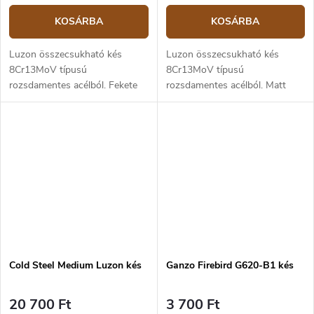
KOSÁRBA
KOSÁRBA
Luzon összecsukható kés
Luzon összecsukható kés
8Cr13MoV típusú
8Cr13MoV típusú
rozsdamentes acélból. Fekete
rozsdamentes acélból. Matt
penge, 15,2 cm hosszú. GFN
penge, 15,2 cm hosszú. GFN
narancssárga markolat.
narancssárga markolat.
Cold Steel Medium Luzon kés
Ganzo Firebird G620-B1 kés
20 700 Ft
3 700 Ft