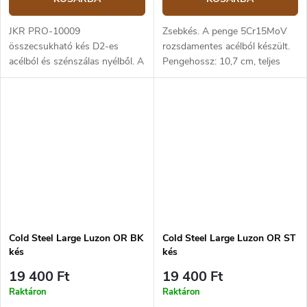
JKR PRO-10009
Zsebkés. A penge 5Cr15MoV
összecsukható kés D2-es
rozsdamentes acélból készült.
acélból és szénszálas nyélből. A
Pengehossz: 10,7 cm, teljes
penge hossza 10 cm.
hossz: 25,2 cm. Markolat Zy‑Ex
anyagból. Zár: Ring Lock.
Cold Steel Large Luzon OR BK
Cold Steel Large Luzon OR ST
kés
kés
19 400 Ft
19 400 Ft
Raktáron
Raktáron