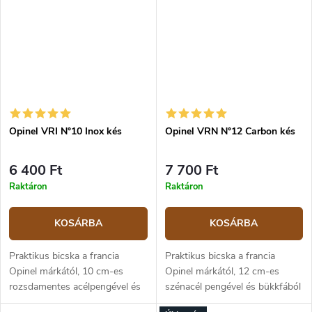
Opinel VRI N°10 Inox kés
Opinel VRN N°12 Carbon kés
6 400 Ft
7 700 Ft
Raktáron
Raktáron
KOSÁRBA
KOSÁRBA
Praktikus bicska a francia
Praktikus bicska a francia
Opinel márkától, 10 cm-es
Opinel márkától, 12 cm-es
rozsdamentes acélpengével és
szénacél pengével és bükkfából
bükkfából készült markolattal, a
készült markolattal, a kés