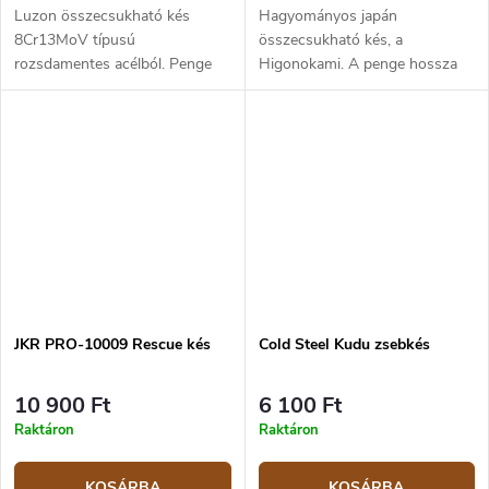
Luzon összecsukható kés
Hagyományos japán
8Cr13MoV típusú
összecsukható kés, a
rozsdamentes acélból. Penge
Higonokami. A penge hossza
hossza 15,2 cm. GFN markolat.
7,6 cm, a teljes hossz 17 cm. A
penge warikomi technikával
készült SK5 szénacélból, 60
HRC keménységgel. A...
JKR PRO-10009 Rescue kés
Cold Steel Kudu zsebkés
10 900 Ft
6 100 Ft
Raktáron
Raktáron
KOSÁRBA
KOSÁRBA