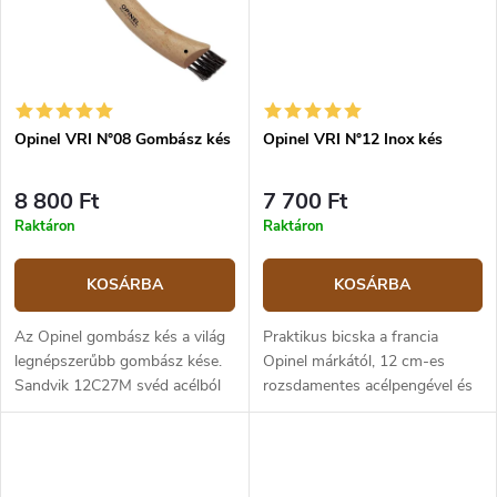
Opinel VRI N°08 Gombász kés
Opinel VRI N°12 Inox kés
8 800 Ft
7 700 Ft
Raktáron
Raktáron
KOSÁRBA
KOSÁRBA
Az Opinel gombász kés a világ
Praktikus bicska a francia
legnépszerűbb gombász kése.
Opinel márkától, 12 cm-es
Sandvik 12C27M svéd acélból
rozsdamentes acélpengével és
készült kézi élezéssal a 8,5 cm
bükkfából készült markolattal, a
hosszú penge. A penge
kés Viroblock biztonsági gyűrűt
korrózióálló és gyakorlatilag...
tartalmaz