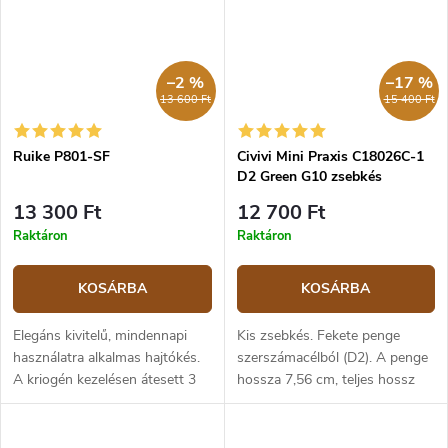
–2 %
–17 %
13 600 Ft
15 400 Ft
Ruike P801-SF
Civivi Mini Praxis C18026C-1
D2 Green G10 zsebkés
13 300 Ft
12 700 Ft
Raktáron
Raktáron
KOSÁRBA
KOSÁRBA
Elegáns kivitelű, mindennapi
Kis zsebkés. Fekete penge
használatra alkalmas hajtókés.
szerszámacélból (D2). A penge
A kriogén kezelésen átesett 3
hossza 7,56 cm, teljes hossz
mm vastag Sandvik 14C28N
17,25 cm. Markolat sötétzöld
rozsdamentes acél penge lapos
G10 anyagból. Biztonsági zár:
élezésű és 8,6 cm hosszú. A...
liner lock.