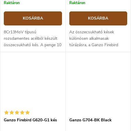
Raktáron
Raktáron
KOSÁRBA
KOSÁRBA
8Cr13MoV típusú
Az összecsukható kések
rozsdamentes acélból készült
különösen alkalmasak
összecsukható kés. A penge 10
túrázásra, a Ganzo Firebird
cm hosszú. Nylon markolat -
F620-B1 modell pedig minden
GFN.
olyan körülmény
figyelembevételével készült,
amelyekkel a természetben...
Ganzo Firebird G620-G1 kés
Ganzo G704-BK Black