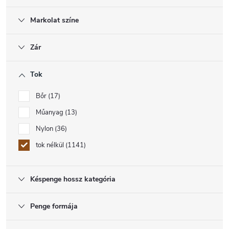
Markolat színe
Zár
Tok
Bőr
17
Műanyag
13
Nylon
36
tok nélkül
1141
Késpenge hossz kategória
Penge formája