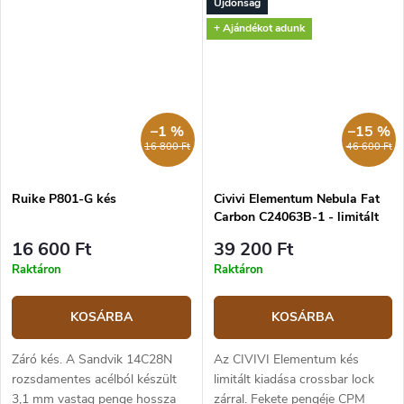
Újdonság
kés Viroblock biztonsági gyűrűt
Viroblock biztonsági gyűrűt
tartalmaz
tartalmaz. A szénacél penge
+ Ajándékot adunk
kiváló...
–1 %
–15 %
16 800 Ft
46 600 Ft
Ruike P801-G kés
Civivi Elementum Nebula Fat
Carbon C24063B-1 - limitált
kiadás
16 600 Ft
39 200 Ft
Raktáron
Raktáron
KOSÁRBA
KOSÁRBA
Záró kés. A Sandvik 14C28N
Az CIVIVI Elementum kés
rozsdamentes acélból készült
limitált kiadása crossbar lock
3,1 mm vastag penge hossza
zárral. Fekete pengéje CPM