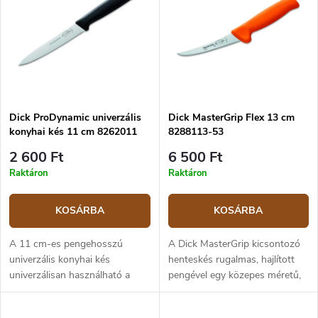
e
m
k
é
ABC szerint
r
k
e
e
n
k
d
l
e
i
z
Dick ProDynamic univerzális
Dick MasterGrip Flex 13 cm
s
konyhai kés 11 cm 8262011
8288113-53
é
t
s
á
2 600 Ft
6 500 Ft
e
j
Raktáron
Raktáron
a
KOSÁRBA
KOSÁRBA
A 11 cm-es pengehosszú
A Dick MasterGrip kicsontozó
univerzális konyhai kés
henteskés rugalmas, hajlított
univerzálisan használható a
pengével egy közepes méretű,
konyhában, például hús,
13 cm-es pengehosszúságú
zöldség és hasonlók
kés, amelyet húsfeldolgozáshoz