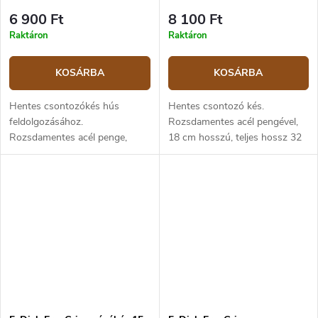
6 900 Ft
8 100 Ft
Raktáron
Raktáron
KOSÁRBA
KOSÁRBA
Hentes csontozókés hús
Hentes csontozó kés.
feldolgozásához.
Rozsdamentes acél pengével,
Rozsdamentes acél penge,
18 cm hosszú, teljes hossz 32
penge hossza 15 cm, teljes
cm. Ergonomikus, kék színű
hossza 28,46 cm. Ergonomikus,
műanyag markolat.
kék színű műanyag markolat.