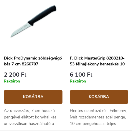
feldolgozásához. A kés pengéje
használnak. A kés pengéje...
X55CrMo14 erősen ötvözött,...
Dick ProDynamic zöldségvágó
F. Dick MasterGrip 8288210-
kés 7 cm 8260707
53 félhajlékony henteskés 10
cm
2 200 Ft
6 100 Ft
Raktáron
Raktáron
KOSÁRBA
KOSÁRBA
Az univerzális, 7 cm hosszú
Hentes csontozókés. Félmerev,
pengével ellátott konyhai kés
ívelt rozsdamentes acél penge,
univerzálisan használható a
10 cm pengehossz, teljes
konyhában, például
hossza 23,5 cm. Ergonomikus,