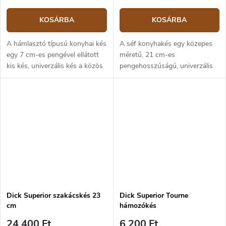
KOSÁRBA
KOSÁRBA
A hámlasztó típusú konyhai kés
A séf konyhakés egy közepes
egy 7 cm-es pengével ellátott
méretű, 21 cm-es
kis kés, univerzális kés a közös
pengehosszúságú, univerzális
konyhai tevékenységekhez,
konyhai felhasználású, zöldség
különösen alkalmas zöldségek
és hús feldolgozására alkalmas.
és gyümölcsök...
A kés pengéje X55CrMo14
erősen ötvözött,...
Dick Superior szakácskés 23
Dick Superior Tourne
cm
hámozókés
24 400 Ft
6 200 Ft