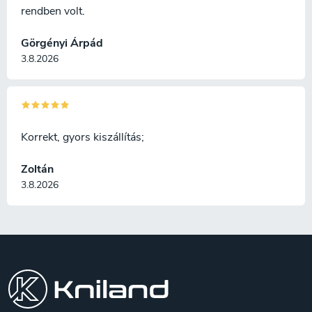
rendben volt.
Görgényi Árpád
3.8.2026
Korrekt, gyors kiszállítás;
Zoltán
3.8.2026
L
á
b
l
é