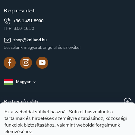
c
Kapcsolat
+36 1 451 8900
H-P: 8:00-16:30
shop
@
kniland.hu
Beszélünk magyarul, angolul és szlovákul.
Magyar
Kategóriák
Ez a weboldal sütiket használ. Sütiket használunk a
tartalmak és hirdetések személyre szabásához, közösségi
A vásárlásról
funkciók biztosításához, valamint weboldalforgalmunk
elemzéséhez.