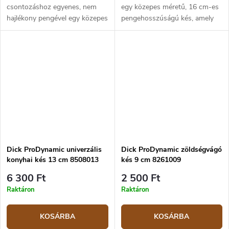
csontozáshoz egyenes, nem
egy közepes méretű, 16 cm-es
hajlékony pengével egy közepes
pengehosszúságú kés, amely
méretű, 13 cm-es
zöldségek és húsok
pengehosszúságú kés hús
feldolgozására alkalmas. A kés
feldolgozására. A kés pengéje
pengéje X55CrMo14 erősen
X55CrMo14 erősen...
ötvözött,...
Dick ProDynamic univerzális
Dick ProDynamic zöldségvágó
konyhai kés 13 cm 8508013
kés 9 cm 8261009
6 300 Ft
2 500 Ft
Raktáron
Raktáron
KOSÁRBA
KOSÁRBA