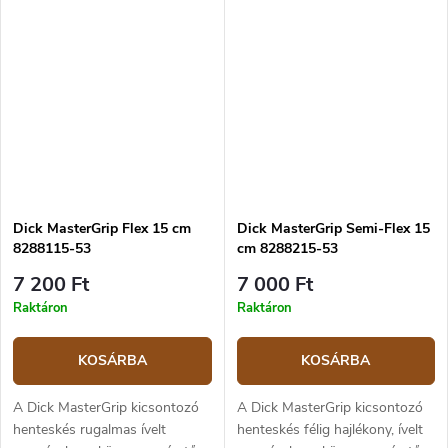
gyümölcsök, zöldségek és
narancssárga műanyag
hasonlók feldolgozásához. A
markolat.
kés pengéje...
Dick MasterGrip Flex 15 cm
Dick MasterGrip Semi-Flex 15
8288115-53
cm 8288215-53
7 200 Ft
7 000 Ft
Raktáron
Raktáron
KOSÁRBA
KOSÁRBA
A Dick MasterGrip kicsontozó
A Dick MasterGrip kicsontozó
henteskés rugalmas ívelt
henteskés félig hajlékony, ívelt