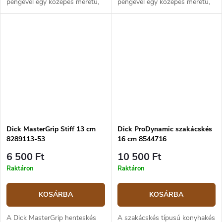
pengével egy közepes méretű,
pengével egy közepes méretű,
15 cm-es pengehosszúságú
13 cm-es pengehosszúságú
kés, amelyet húsfeldolgozáshoz
kés, amelyet húsfeldolgozáshoz
használnak. A kés pengéje
használnak. A kés pengéje...
X55CrMo14...
Dick MasterGrip Stiff 13 cm
Dick ProDynamic szakácskés
8289113-53
16 cm 8544716
6 500 Ft
10 500 Ft
Raktáron
Raktáron
KOSÁRBA
KOSÁRBA
A Dick MasterGrip henteskés
A szakácskés típusú konyhakés