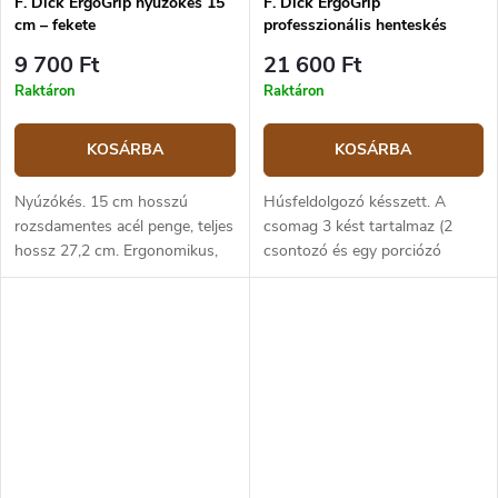
F. Dick ErgoGrip nyúzókés 15
F. Dick ErgoGrip
cm – fekete
professzionális henteskés
készlet – 3 kés
9 700 Ft
21 600 Ft
Raktáron
Raktáron
KOSÁRBA
KOSÁRBA
Nyúzókés. 15 cm hosszú
Húsfeldolgozó késszett. A
rozsdamentes acél penge, teljes
csomag 3 kést tartalmaz (2
hossz 27,2 cm. Ergonomikus,
csontozó és egy porciózó
fekete műanyag markolat.
tőkekés). X55CrMo14
rozsdamentes acél,
ergonomikus, kék színű
műanyag markolat.