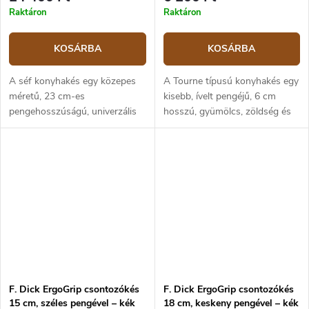
Raktáron
Raktáron
KOSÁRBA
KOSÁRBA
A séf konyhakés egy közepes
A Tourne típusú konyhakés egy
méretű, 23 cm-es
kisebb, ívelt pengéjű, 6 cm
pengehosszúságú, univerzális
hosszú, gyümölcs, zöldség és
konyhai felhasználású, zöldség
precíz késmunkát igénylő
és hús feldolgozására alkalmas.
tevékenységek tisztítására
A kés pengéje X55CrMo14
alkalmas kés. A kés pengéje
erősen ötvözött,...
X55CrMo14...
F. Dick ErgoGrip csontozókés
F. Dick ErgoGrip csontozókés
15 cm, széles pengével – kék
18 cm, keskeny pengével – kék