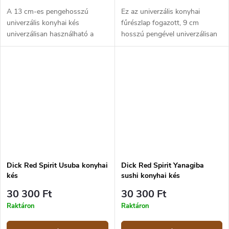
A 13 cm-es pengehosszú
Ez az univerzális konyhai
univerzális konyhai kés
fűrészlap fogazott, 9 cm
univerzálisan használható a
hosszú pengével univerzálisan
konyhában, például hús,
használható a konyhában
zöldség és hasonlók
gyümölcsök, zöldségek és
feldolgozásához. A kés pengéje
hasonlók feldolgozásához. A
X55CrMo14 erősen ötvözött,...
kés pengéje...
Dick Red Spirit Usuba konyhai
Dick Red Spirit Yanagiba
kés
sushi konyhai kés
30 300 Ft
30 300 Ft
Raktáron
Raktáron