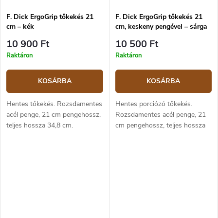
F. Dick ErgoGrip tőkekés 21
F. Dick ErgoGrip tőkekés 21
cm – kék
cm, keskeny pengével – sárga
10 900 Ft
10 500 Ft
Raktáron
Raktáron
KOSÁRBA
KOSÁRBA
Hentes tőkekés. Rozsdamentes
Hentes porciózó tőkekés.
acél penge, 21 cm pengehossz,
Rozsdamentes acél penge, 21
teljes hossza 34,8 cm.
cm pengehossz, teljes hossza
Ergonomikus, kék színű
34,7 cm. Ergonomikus, sárga
műanyag markolat.
színű műanyag markolat.