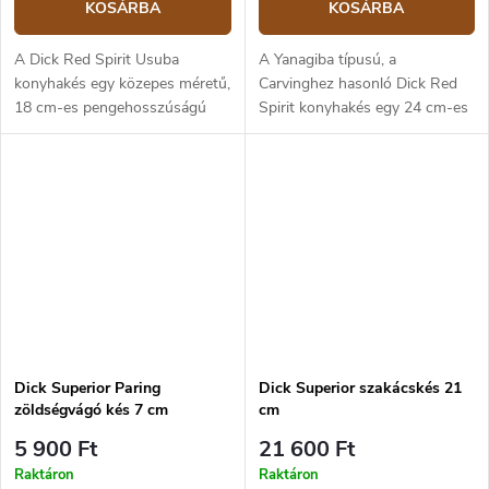
KOSÁRBA
KOSÁRBA
A Dick Red Spirit Usuba
A Yanagiba típusú, a
konyhakés egy közepes méretű,
Carvinghez hasonló Dick Red
18 cm-es pengehosszúságú
Spirit konyhakés egy 24 cm-es
kés zöldségek feldolgozására. A
pengével ellátott, nagyméretű
kés pengéje X55CrMo14 erősen
kés, amely húsfeldolgozásra és
ötvözött, rozsdamentes német
sushi készítésére alkalmas. A
acélból...
penge...
Dick Superior Paring
Dick Superior szakácskés 21
zöldségvágó kés 7 cm
cm
5 900 Ft
21 600 Ft
Raktáron
Raktáron