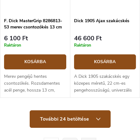
F. Dick MasterGrip 8286813-
Dick 1905 Ajax szakácskés
53 merev csontozókés 13 cm
6 100 Ft
46 600 Ft
Raktáron
Raktáron
KOSÁRBA
KOSÁRBA
Merev pengéjű hentes
A Dick 1905 szakácskés egy
csontozókés. Rozsdamentes
közepes méretű, 22 cm-es
acél penge, hossza 13 cm,
pengehosszúságú, univerzális
teljes hossz 26,46 cm.
konyhai felhasználású, zöldség-
Ergonomikus, narancssárga
és húsfeldolgozásra alkalmas. A
műanyag markolat.
késpenge X50CrMo15 erősen...
L
További 24 betöltése
i
s
t
a