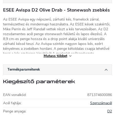
ESEE Avispa D2 Olive Drab - Stonewash zsebkés
Az ESEE Avispa egy népszerű, zárható kés, framelock zárral,
természethez és mindennapi használatra. Az ESEE kések szakértői,
Mike Perrin és Jeff Randall vettek részt a kés tervezésében. Az D2
rozsdamentes acél penge stonewash felületű és lapos élezésű. A
8,9 cm-es penge hossza és a drop point alakja kiváló univerzális
zárható késsé teszi. Az Avispa szintén nagyon lapos kés, ezért
kényelmes a zsebében hordani. A penge kétoldalas csapja lehetővé
teszi a kés egykezes kinyitását.A markolat acélszerkezete
Mutass többet
framelockral, egyik oldalán olivazöld műanyag FRN-vel A markolat
ergonómikus alakjának köszönhetően nagyon jól tart. A kés
felakasztására szolgáló kapocs négy helyzetben megfordítható, és a
Termékparaméterek
kés egyaránt alkalmas jobbkezesek és balkezesek számára egyaránt.
Kiegészítő paraméterek
ESEE kések
Az ESEE kések története 1997-ig nyúlik vissza,
EAN vonalkód
:
871374600086
amikor Mike Perrin és Jeff Randall összefogott,
hogy létrehozzák a Randall's Adventure &
Acél fajtája
:
Szerszámacél
Training-et. Hamarosan szerződést kötöttek a
Penge anyaga
:
D2
perui légierővel, hogy a perui Amazonas