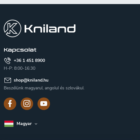
L
á
b
l
é
c
Kapcsolat
+36 1 451 8900
H-P: 8:00-16:30
shop
@
kniland.hu
Beszélünk magyarul, angolul és szlovákul.
Magyar