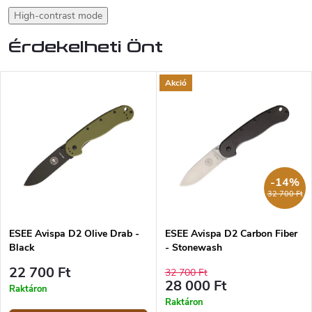
High-contrast mode
Érdekelheti Önt
Akció
-14%
32 700 Ft
ESEE Avispa D2 Olive Drab -
ESEE Avispa D2 Carbon Fiber
Black
- Stonewash
22 700 Ft
32 700 Ft
28 000 Ft
Raktáron
Raktáron