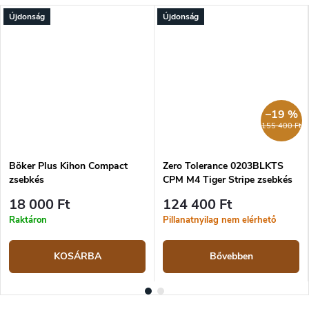
Újdonság
Újdonság
–19 %
155 400 Ft
Böker Plus Kihon Compact
Zero Tolerance 0203BLKTS
zsebkés
CPM M4 Tiger Stripe zsebkés
18 000 Ft
124 400 Ft
Raktáron
Pillanatnyilag nem elérhető
KOSÁRBA
Bővebben