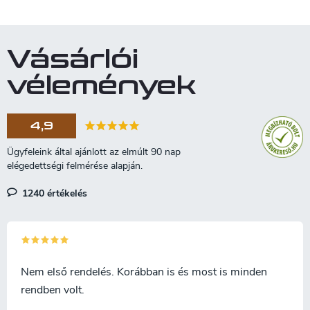
á
p
n
o
y
í
z
Vásárlói
t
á
á
vélemények
s
s
e
l
4,9
e
m
e
i
1240 értékelés
Nem első rendelés. Korábban is és most is minden
rendben volt.