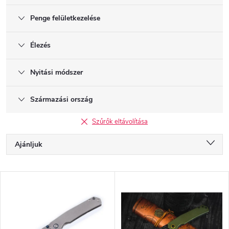
Penge felületkezelése
Élezés
Nyitási módszer
Származási ország
Szűrők eltávolítása
T
Ajánljuk
e
r
Legolcsóbb elöl
m
T
é
Legdrágább
e
k
r
Legnépszerűbb termékek
e
m
k
é
ABC szerint