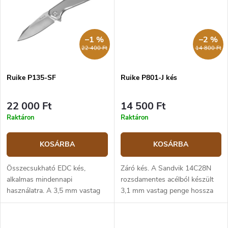
–1 %
–2 %
22 400 Ft
14 800 Ft
Ruike P135-SF
Ruike P801-J kés
22 000 Ft
14 500 Ft
Raktáron
Raktáron
KOSÁRBA
KOSÁRBA
Összecsukható EDC kés,
Záró kés. A Sandvik 14C28N
alkalmas mindennapi
rozsdamentes acélból készült
használatra. A 3,5 mm vastag
3,1 mm vastag penge hossza
Sandvik 14C28N rozsdamentes
8,6 cm. Narancssárga G10-ből
acél kriogén penge lapos
és rozsdamentes acélból
élezésű és 9,2 cm hosszú. A
készült markolat, keretzár.