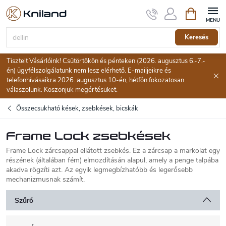
Ugrás
Kosár
a
fő
tartalomhoz
Keresés
Tisztelt Vásárlóink! Csütörtökön és pénteken (2026. augusztus 6.-7.-
én) ügyfélszolgálatunk nem lesz elérhető. E-mailjeikre és
telefonhívásaikra 2026. augusztus 10-én, hétfőn fokozatosan
válaszolunk. Köszönjük megértésüket.
Összecsukható kések, zsebkések, bicskák
Frame Lock zsebkések
Frame Lock zárcsappal ellátott zsebkés. Ez a zárcsap a markolat egy
részének (általában fém) elmozdításán alapul, amely a penge talpába
akadva rögzíti azt. Az egyik legmegbízhatóbb és legerősebb
mechanizmusnak számít.
Szűrő