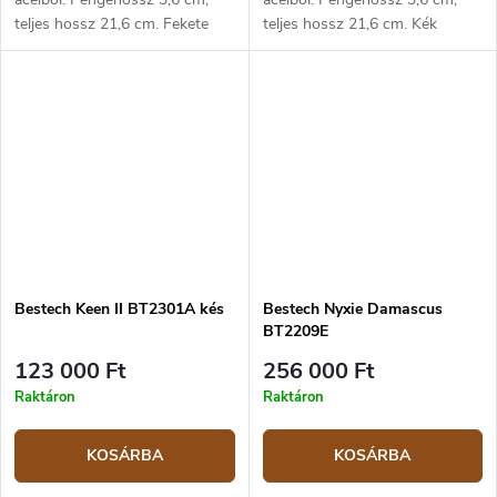
teljes hossz 21,6 cm. Fekete
teljes hossz 21,6 cm. Kék
titánium markolat. Keretzár,
titánium markolat. Keretzár,
klipsz a felakasztáshoz.
klipsz a felakasztáshoz.
Bestech Keen II BT2301A kés
Bestech Nyxie Damascus
BT2209E
123 000 Ft
256 000 Ft
Raktáron
Raktáron
KOSÁRBA
KOSÁRBA