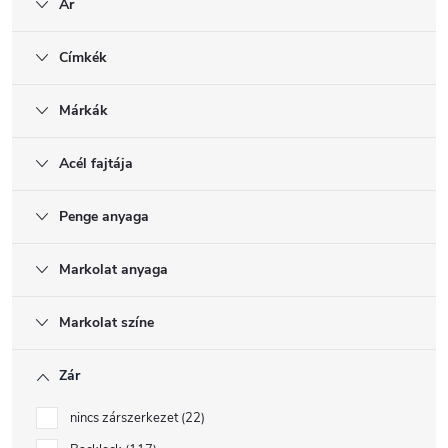
Ár
Címkék
Márkák
Acél fajtája
Penge anyaga
Markolat anyaga
Markolat színe
Zár
nincs zárszerkezet
22