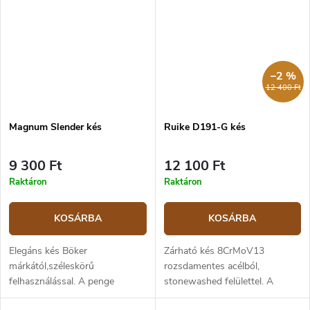
matt felületű penge a...
–2 %
12 400 Ft
Magnum Slender kés
Ruike D191-G kés
9 300 Ft
12 100 Ft
Raktáron
Raktáron
KOSÁRBA
KOSÁRBA
Elegáns kés Böker
Zárható kés 8CrMoV13
márkától,széleskörű
rozsdamentes acélból,
felhasználással. A penge
stonewashed felülettel. A
hossza 8,8 cm, perforált
markolat zöld színű G10