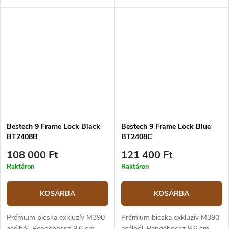
14C28N rozsdamentes acél
mm vastag Sandvik 14C28N
penge lapos élezésű és 8,6 cm
rozsdamentes acél penge lapos
hosszú. A matt felületű penge a
élezésű és 8,6 cm hosszú. A...
csapágyakra van...
Bestech 9 Frame Lock Black
Bestech 9 Frame Lock Blue
BT2408B
BT2408C
108 000 Ft
121 400 Ft
Raktáron
Raktáron
KOSÁRBA
KOSÁRBA
Prémium bicska exkluzív M390
Prémium bicska exkluzív M390
acélból. Pengehossz 9,6 cm,
acélból. Pengehossz 9,6 cm,