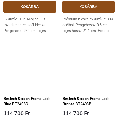
KOSÁRBA
KOSÁRBA
Exkluzív CPM-Magna Cut
Prémium bicska exkluzív M390
rozsdamentes acél bicska.
acélból. Pengehossz 9,3 cm,
Pengehossz 9,2 cm, teljes
teljes hossz 21,1 cm. Fekete
hossz 21,3 cm. Aranyszínű
bronz titánból készült markolat.
titánium markolat. Keretzár,
Keretzár, klipsz a
klipsz a felakasztáshoz.
felakasztáshoz.
Bestech Seraph Frame Lock
Bestech Seraph Frame Lock
Blue BT2403D
Bronze BT2403B
114 700 Ft
114 700 Ft