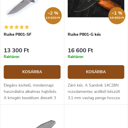
r
k
e
e
–2 %
–1 %
n
k
13 600 Ft
16 800 Ft
d
l
e
i
z
Ruike P801-SF
Ruike P801-G kés
s
é
t
s
á
13 300 Ft
16 600 Ft
e
j
Raktáron
Raktáron
a
KOSÁRBA
KOSÁRBA
Elegáns kivitelű, mindennapi
Záró kés. A Sandvik 14C28N
használatra alkalmas hajtókés.
rozsdamentes acélból készült
A kriogén kezelésen átesett 3
3,1 mm vastag penge hossza
mm vastag Sandvik 14C28N
8,6 cm. A markolat zöld G10-
rozsdamentes acél penge lapos
ből és rozsdamentes acélból
élezésű és 8,6 cm hosszú. A...
készült, keretzárral.