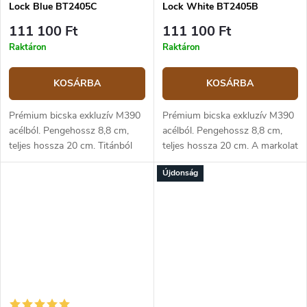
Lock Blue BT2405C
Lock White BT2405B
111 100 Ft
111 100 Ft
Raktáron
Raktáron
KOSÁRBA
KOSÁRBA
Prémium bicska exkluzív M390
Prémium bicska exkluzív M390
acélból. Pengehossz 8,8 cm,
acélból. Pengehossz 8,8 cm,
teljes hossza 20 cm. Titánból
teljes hossza 20 cm. A markolat
készült markolat és kék
titánból készült, és a középső
Újdonság
szénszálas középső rész.
részen márványszerű
Keretzár, klipsz a
megjelenésű szénszálas anyag
felakasztáshoz.
került...