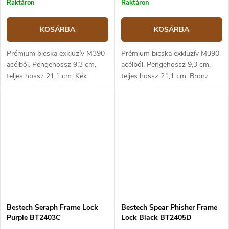
Raktáron
Raktáron
KOSÁRBA
KOSÁRBA
Prémium bicska exkluzív M390
Prémium bicska exkluzív M390
acélból. Pengehossz 9,3 cm,
acélból. Pengehossz 9,3 cm,
teljes hossz 21,1 cm. Kék
teljes hossz 21,1 cm. Bronz
titánium markolat. Keretzár,
titánium markolat. Keretzár,
klipsz a felakasztáshoz.
klipsz a felakasztáshoz.
Bestech Seraph Frame Lock
Bestech Spear Phisher Frame
Purple BT2403C
Lock Black BT2405D