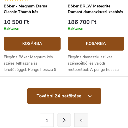
Böker - Magnum Eternal
Böker BRLW Meteorite
Classic Thumb kés
Damast damaszkuszi zsebkés
10 500 Ft
186 700 Ft
Raktáron
Raktáron
KOSÁRBA
KOSÁRBA
Elegáns Böker Magnum kés
Elegáns damaszkuszi kés
széles felhasználási
szénacélból és valódi
lehetőséggel. Penge hossza 9
meteoritból. A penge hossza
cm rozsdamentes acélból
6,5 cm, a teljes hossz 15,4 cm.
440A. A vékony, rozsdamentes
Titán markolat. Frame lock
acél markolat elegáns mintával
zárszerkezet.
L
prémium...
További 24 betöltése
i
s
t
a
L
i
1
6
a
r