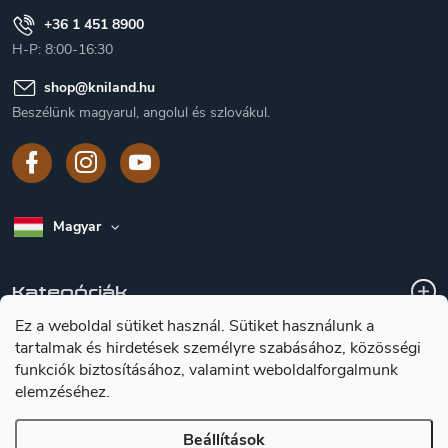
+36 1 451 8900
H-P: 8:00-16:30
shop
@
kniland.hu
Beszélünk magyarul, angolul és szlovákul.
Magyar
Kategóriák
Ez a weboldal sütiket használ. Sütiket használunk a
tartalmak és hirdetések személyre szabásához, közösségi
A vásárlásról
funkciók biztosításához, valamint weboldalforgalmunk
elemzéséhez.
Tájékoztátas a késekröl
Beállítások