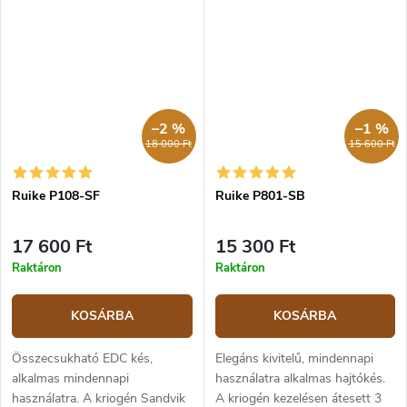
markolata a kereszt mintával
anyagból készült. A nyitás
prémium dizájnt köcsönöz a
flipper típusú. A kés frame lock
késnek.
zárral rendelkezik. A...
–2 %
–1 %
18 000 Ft
15 600 Ft
Ruike P108-SF
Ruike P801-SB
17 600 Ft
15 300 Ft
Raktáron
Raktáron
KOSÁRBA
KOSÁRBA
Összecsukható EDC kés,
Elegáns kivitelű, mindennapi
alkalmas mindennapi
használatra alkalmas hajtókés.
használatra. A kriogén Sandvik
A kriogén kezelésen átesett 3