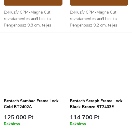
Exkluzív CPM-Magna Cut
Exkluzív CPM-Magna Cut
rozsdamentes acél bicska.
rozsdamentes acél bicska.
Pengehossz 9,8 cm, teljes
Pengehossz 9,2 cm, teljes
hossz 22 cm. Fekete titánium
hossz 21,3 cm. Fekete titánium
markolat. Keretzár, klipsz a
markolat. Keretzár, klipsz a
felakasztáshoz.
felakasztáshoz.
Bestech Sambac Frame Lock
Bestech Seraph Frame Lock
Gold BT2402A
Black Bronze BT2403E
125 000 Ft
114 700 Ft
Raktáron
Raktáron