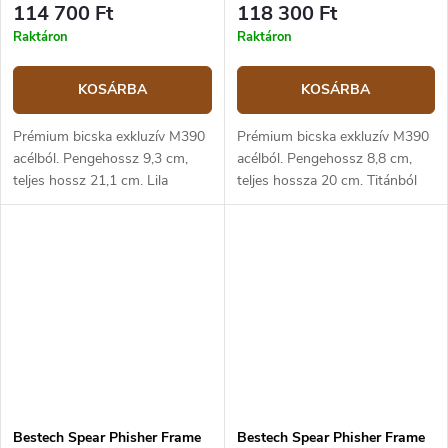
114 700 Ft
118 300 Ft
Raktáron
Raktáron
KOSÁRBA
KOSÁRBA
Prémium bicska exkluzív M390
Prémium bicska exkluzív M390
acélból. Pengehossz 9,3 cm,
acélból. Pengehossz 8,8 cm,
teljes hossz 21,1 cm. Lila
teljes hossza 20 cm. Titánból
titánium markolat. Keretzár,
készült markolat és barna
klipsz a felakasztáshoz.
szénszálas középső rész.
Keretzár, klipsz a
felakasztáshoz.
Bestech Spear Phisher Frame
Bestech Spear Phisher Frame