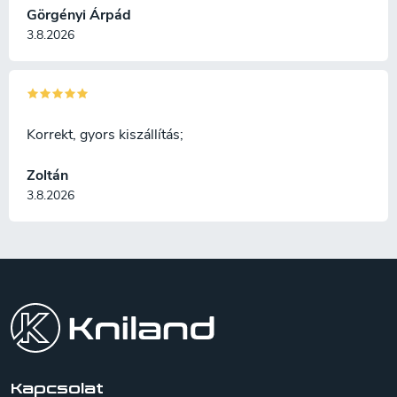
Görgényi Árpád
3.8.2026
Korrekt, gyors kiszállítás;
Zoltán
3.8.2026
L
á
b
l
é
c
Kapcsolat