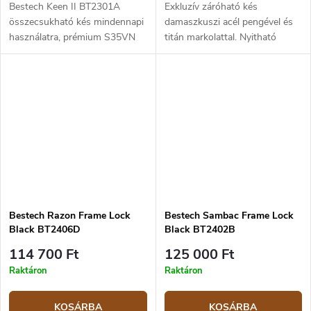
Bestech Keen II BT2301A
Exkluzív záróható kés
összecsukható kés mindennapi
damaszkuszi acél pengével és
használatra, prémium S35VN
titán markolattal. Nyitható
acélból és szénszálas nyélből. A
elülső flipper. A penge hossza
penge hossza 10,6 cm.
8,72 cm, teljes hossza 19,78
cm.
Bestech Razon Frame Lock
Bestech Sambac Frame Lock
Black BT2406D
Black BT2402B
114 700 Ft
125 000 Ft
Raktáron
Raktáron
KOSÁRBA
KOSÁRBA