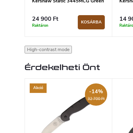
Kershaw Static 3445MCG Green
Kersh
24 900 Ft
14 9
KOSÁRBA
Raktáron
Raktár
High-contrast mode
Érdekelheti Önt
Akció
-14%
32 700 Ft