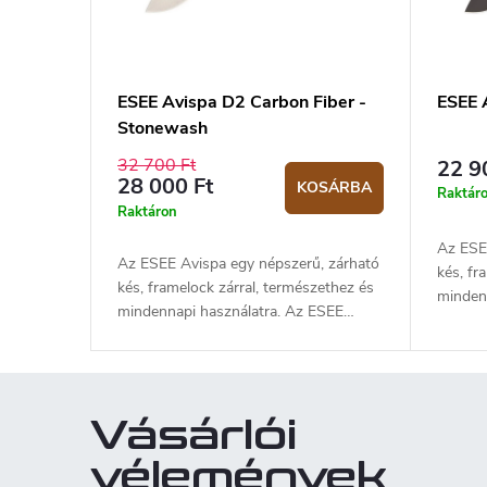
ESEE Avispa D2 Carbon Fiber -
ESEE 
Stonewash
32 700 Ft
22 9
28 000 Ft
KOSÁRBA
Raktár
Raktáron
Az ESE
Az ESEE Avispa egy népszerű, zárható
kés, fr
kés, framelock zárral, természethez és
minden
mindennapi használatra. Az ESEE
kések s
kések szakértői, Mike Perrin és Jeff
Randall
Randall vettek részt a kés
tervez
tervezésében. Az D2 rozsdamentes
acél pe
acél penge stonewash felületű és lapos
élezés
Vásárlói
élezésű. A 8,9 cm-es penge hossza és
a drop 
a drop point alakja kiváló univerzális
zárható
vélemények
zárható késsé teszi. Az Avispa szintén