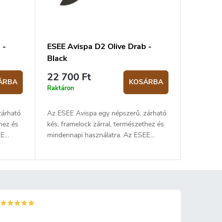
 -
ESEE Avispa D2 Olive Drab -
Black
22 700 Ft
ÁRBA
KOSÁRBA
Raktáron
zárható
Az ESEE Avispa egy népszerű, zárható
hez és
kés, framelock zárral, természethez és
EE
mindennapi használatra. Az ESEE
eff
kések szakértői, Mike Perrin és Jeff
Randall vettek részt a kés
tes
tervezésében. Az D2 rozsdamentes
s lapos
acél penge fekete felületű és lapos
sza és
élezésű. A 8,9 cm-es penge hossza és
ális
a drop point alakja kiváló univerzális
szintén
zárható késsé teszi. Az Avispa szintén