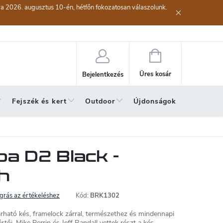
kra 2026. augusztus 10-én, hétfőn fokozatosan válaszolunk.
lési eljárás
Szerződéstől való elállás ( az áru visszaküldése)
A sze
Kosár
Üres kosár
Bejelentkezés
Fejszék és kert
Outdoor
Újdonságok
A hónap 
a D2 Black -
h
grás az értékeléshez
Kód:
BRK1302
rható kés, framelock zárral, természethez és mindennapi
tői, Mike Perrin és Jeff Randall vettek részt a kés