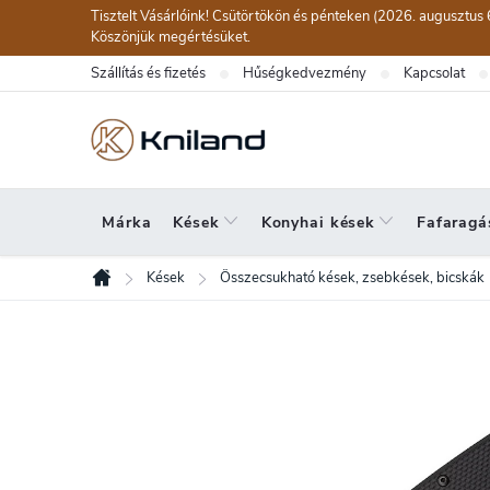
Ugrás
Tisztelt Vásárlóink! Csütörtökön és pénteken (2026. augusztus 
a
Köszönjük megértésüket.
fő
Szállítás és fizetés
Hűségkedvezmény
Kapcsolat
tartalomhoz
Márka
Kések
Konyhai kések
Fafaragá
Kések
Összecsukható kések, zsebkések, bicskák
Kezdőlap