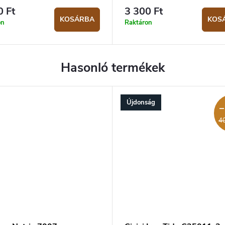
0 Ft
3 300 Ft
KOSÁRBA
KOS
on
Raktáron
Újdonság
–
40