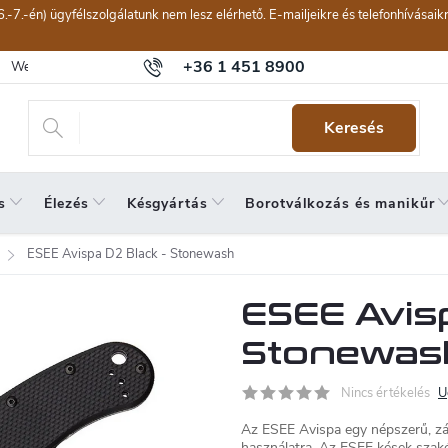
6.-7.-én) ügyfélszolgálatunk nem lesz elérhető. E-mailjeikre és telefonhívásai
+36 1 451 8900
Webáruház értékelése
Általános szerződési feltételek
Panaszkeze
Keresés
s
Élezés
Késgyártás
Borotválkozás és manikűr
ESEE Avispa D2 Black - Stonewash
ESEE Avisp
Stonewas
Nincs értékelés
U
Az ESEE Avispa egy népszerű, zá
használatra. Az ESEE kések szakér