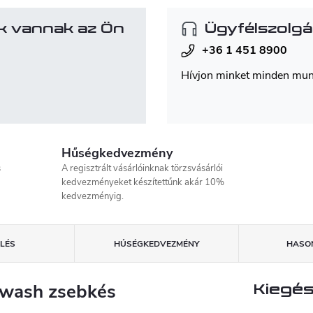
k vannak az Ön
Ügyfélszolgá
+36 1 451 8900
Hívjon minket minden mu
Hűségkedvezmény
s
A regisztrált vásárlóinknak törzsvásárlói
kedvezményeket készítettűnk akár 10%
kedvezményig.
LÉS
HŰSÉGKEDVEZMÉNY
HASON
ewash zsebkés
Kiegés