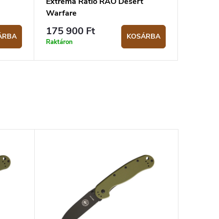
Extrema Ratio RAO Desert
Warfare
175 900 Ft
ÁRBA
KOSÁRBA
Raktáron