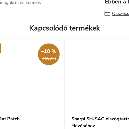
Ebben a 
őségükről és kemény
Összecs
Kapcsolódó termékek
–10 %
4 600 Ft
Rat Patch
Sharpi SH-SAG élszögtart
élezéséhez