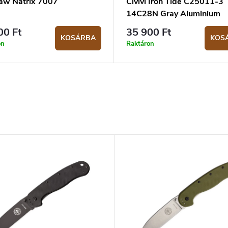
aw Natrix 7007
Civivi Iron Tide C25011-3
14C28N Gray Aluminium
zsebkés
00 Ft
35 900 Ft
KOSÁRBA
KOS
on
Raktáron