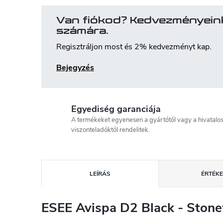
Van fiókod? Kedvezményein
számára.
Regisztráljon most és 2% kedvezményt kap.
Bejegyzés
Egyediség garanciája
A termékeket egyenesen a gyártótól vagy a hivatalo
viszonteladóktól rendelitek.
LEÍRÁS
ÉRTÉKE
ESEE Avispa D2 Black - Ston