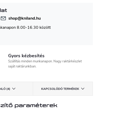
lat
shop
@
kniland.hu
nkanapon 8.00-16.30 között
Gyors kézbesítés
Szállítás minden munkanapon. Nagy raktárkészlet
saját raktárunkban.
LÓ (4)
KAPCSOLÓDÓ TERMÉKEK
zítő paraméterek