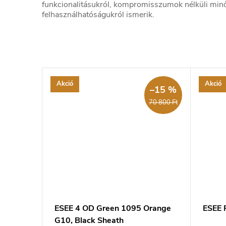
funkcionalitásukról, kompromisszumok nélküli min
felhasználhatóságukról ismerik.
Akció
Akció
–15 %
70 800 Ft
ESEE 4 OD Green 1095 Orange
ESEE 
G10, Black Sheath