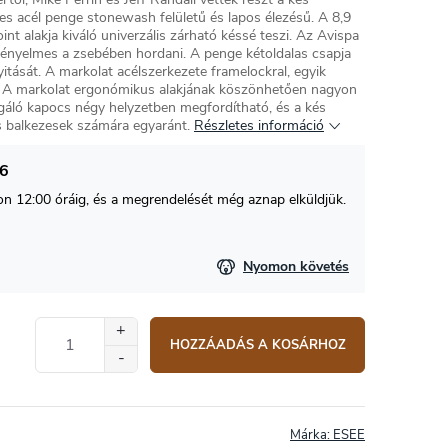
s acél penge stonewash felületű és lapos élezésű. A 8,9
t alakja kiváló univerzális zárható késsé teszi. Az Avispa
kényelmes a zsebében hordani. A penge kétoldalas csapja
yitását. A markolat acélszerkezete framelockral, egyik
. A markolat ergonómikus alakjának köszönhetően nagyon
olgáló kapocs négy helyzetben megfordítható, és a kés
s balkezesek számára egyaránt.
Részletes információ
26
 12:00 óráig, és a megrendelését még aznap elküldjük.
Nyomon követés
HOZZÁADÁS A KOSÁRHOZ
Márka:
ESEE