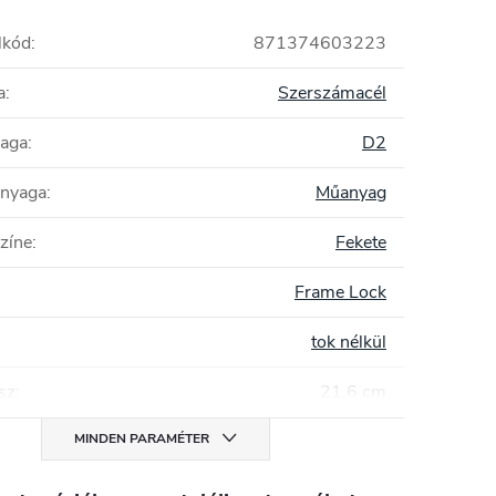
lkód
:
871374603223
a
:
Szerszámacél
yaga
:
D2
anyaga
:
Műanyag
zíne
:
Fekete
Frame Lock
tok nélkül
sz
:
21,6 cm
MINDEN PARAMÉTER