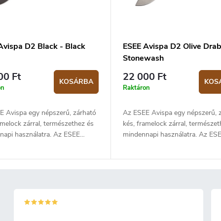
Avispa D2 Black - Black
ESEE Avispa D2 Olive Drab
Stonewash
00 Ft
22 000 Ft
KOSÁRBA
KOS
on
Raktáron
E Avispa egy népszerű, zárható
Az ESEE Avispa egy népszerű, 
amelock zárral, természethez és
kés, framelock zárral, természet
napi használatra. Az ESEE
mindennapi használatra. Az ES
zakértői, Mike Perrin és Jeff
kések szakértői, Mike Perrin és J
 vettek részt a kés
Randall vettek részt a kés
ésében. Az D2 rozsdamentes
tervezésében. Az D2 rozsdamen
nge fekete felületű és lapos
acél penge stonewash felületű é
ű. A 8,9 cm-es penge hossza és
élezésű. A 8,9 cm-es penge hos
point alakja kiváló univerzális
a drop point alakja kiváló univerz
 késsé teszi. Az Avispa szintén
zárható késsé teszi. Az Avispa 