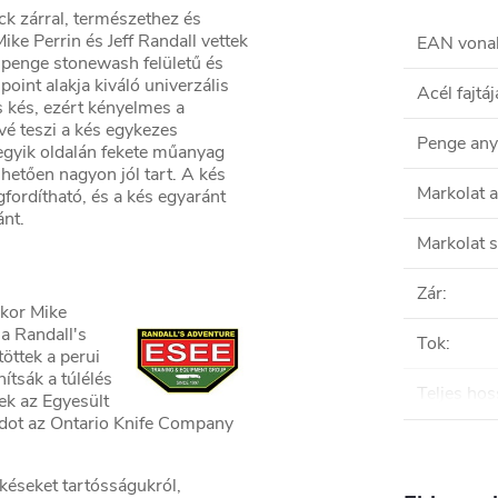
k zárral, természethez és
ke Perrin és Jeff Randall vettek
EAN vona
 penge stonewash felületű és
oint alakja kiváló univerzális
Acél fajtáj
s kés, ezért kényelmes a
vé teszi a kés egykezes
Penge an
 egyik oldalán fekete műanyag
etően nagyon jól tart. A kés
Markolat 
fordítható, és a kés egyaránt
nt.
Markolat s
Zár
:
ikor Mike
 a Randall's
Tok
:
öttek a perui
ítsák a túlélés
Teljes hos
ek az Egyesült
ádot az Ontario Knife Company
éseket tartósságukról,