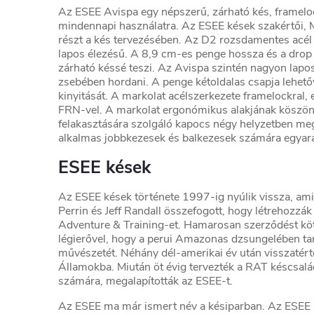
Az ESEE Avispa egy népszerű, zárható kés, frameloc
mindennapi használatra. Az ESEE kések szakértői, Mi
részt a kés tervezésében. Az D2 rozsdamentes acél
lapos élezésű. A 8,9 cm-es penge hossza és a drop p
zárható késsé teszi. Az Avispa szintén nagyon lapo
zsebében hordani. A penge kétoldalas csapja lehető
kinyitását. A markolat acélszerkezete framelockral,
FRN-vel. A markolat ergonómikus alakjának köszönh
felakasztására szolgáló kapocs négy helyzetben meg
alkalmas jobbkezesek és balkezesek számára egyará
ESEE kések
Az ESEE kések története 1997-ig nyúlik vissza, am
Perrin és Jeff Randall összefogott, hogy létrehozzák
Adventure & Training-et. Hamarosan szerződést köt
légierővel, hogy a perui Amazonas dzsungelében tan
művészetét. Néhány dél-amerikai év után visszatért
Államokba. Miután öt évig tervezték a RAT késcsal
számára, megalapították az ESEE-t.
Az ESEE ma már ismert név a késiparban. Az ESEE k