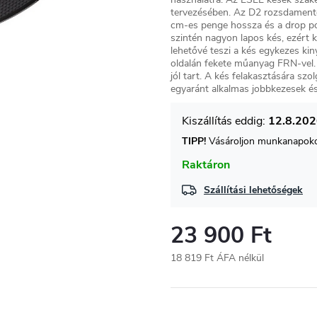
tervezésében. Az D2 rozsdamente
cm-es penge hossza és a drop poin
szintén nagyon lapos kés, ezért 
lehetővé teszi a kés egykezes kin
oldalán fekete műanyag FRN-vel
jól tart. A kés felakasztására sz
egyaránt alkalmas jobbkezesek é
12.8.20
TIPP!
Vásároljon munkanapokon
Raktáron
Szállítási lehetőségek
23 900 Ft
18 819 Ft ÁFA nélkül
Egységár: