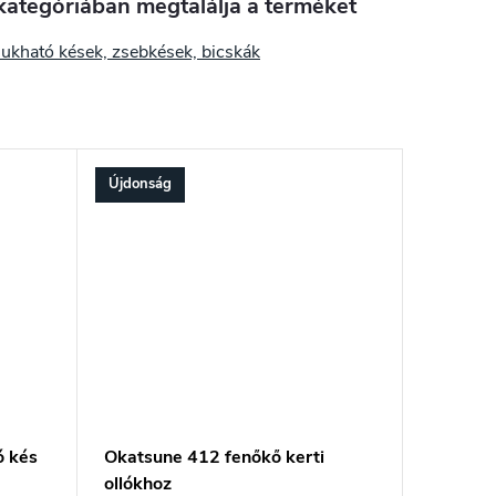
kategóriában megtalálja a terméket
ukható kések, zsebkések, bicskák
Újdonság
ó kés
Okatsune 412 fenőkő kerti
ollókhoz