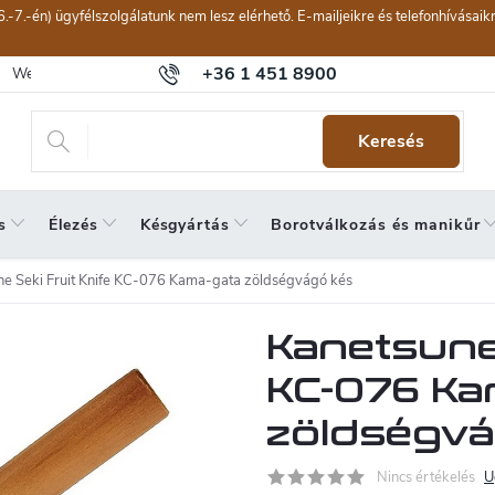
6.-7.-én) ügyfélszolgálatunk nem lesz elérhető. E-mailjeikre és telefonhívásai
+36 1 451 8900
Webáruház értékelése
Általános szerződési feltételek
Panaszkeze
Keresés
s
Élezés
Késgyártás
Borotválkozás és manikűr
ne Seki Fruit Knife KC-076 Kama-gata zöldségvágó kés
Kanetsune 
KC-076 Ka
zöldségvá
Nincs értékelés
U