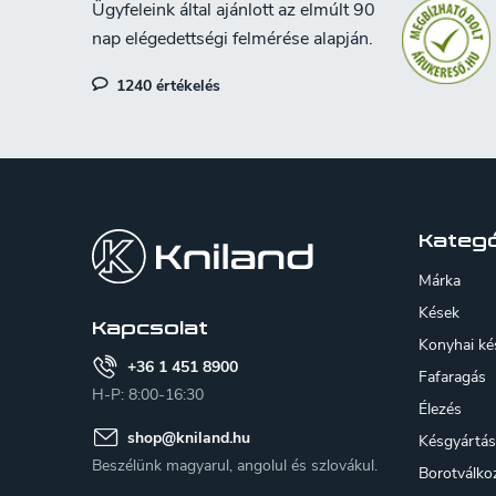
1240 értékelés
L
á
b
Kategó
l
Márka
é
Kések
Kapcsolat
Konyhai ké
c
+36 1 451 8900
Fafaragás
H-P: 8:00-16:30
Élezés
shop
@
kniland.hu
Késgyártás
Beszélünk magyarul, angolul és szlovákul.
Borotválko