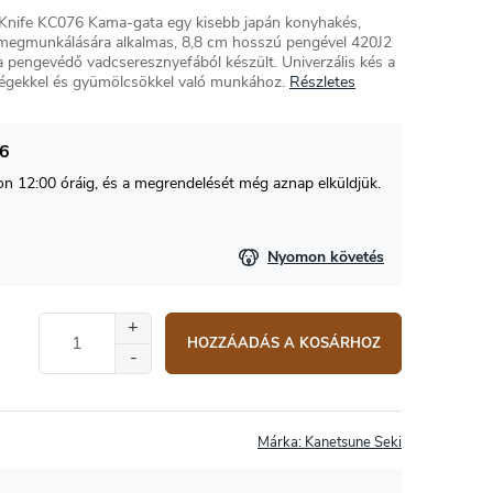
 Knife KC076 Kama-gata egy kisebb japán konyhakés,
megmunkálására alkalmas, 8,8 cm hosszú pengével 420J2
a pengevédő vadcseresznyefából készült.
Univerzális kés a
égekkel és gyümölcsökkel való munkához.
Részletes
26
 12:00 óráig, és a megrendelését még aznap elküldjük.
Nyomon követés
HOZZÁADÁS A KOSÁRHOZ
Márka:
Kanetsune Seki