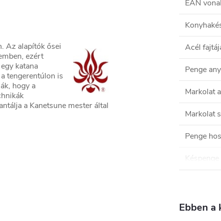
EAN vona
Konyhakés 
n. Az alapítók ősei
Acél fajtáj
emben, ezért
 egy katana
Penge an
 a tengerentúlon is
ják, hogy a
Markolat 
chnikák
ntálja a Kanetsune mester által
Markolat s
Penge ho
Késpenge 
Ebben a 