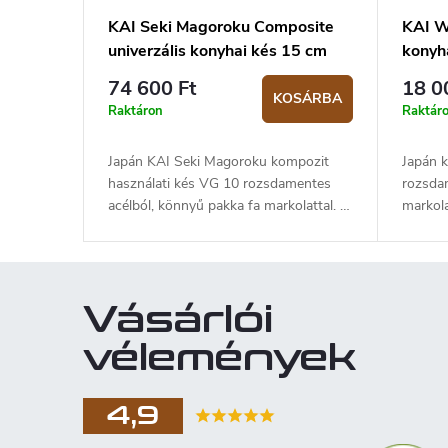
KAI Seki Magoroku Composite
KAI W
univerzális konyhai kés 15 cm
konyh
MGC-0401
74 600 Ft
18 0
KOSÁRBA
Raktáron
Raktár
Japán KAI Seki Magoroku kompozit
Japán 
használati kés VG 10 rozsdamentes
rozsdam
acélból, könnyű pakka fa markolattal. A
markola
penge hossza 15 cm.
Vásárlói
vélemények
4,9