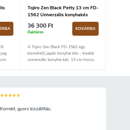
lis
Tojiro Zen Black Petty 13 cm FD-
1562 Univerzális konyhakés
36 300 Ft
ÁRBA
KOSÁRBA
Raktáron
K6
A Tojiro Zen Black FD-1562 egy
nyag
kisméretű japán konyhai kés - kisebb
 cm.
univerzális konyhai kés, 13 cm hosszú,
laminált rozsdamentes acél pengével,
VG-10 rozsdamentes acél maggal. A D
alakú gesztenyefa nyél nagyon
kellemes tapintású. A markolat
polipropilén gyűrűvel van ellátva.
Univerzális kés a közös konyhai
tevékenységekhez, valamint
Korrekt, gyors kiszállítás;
zöldségekkel és gyümölcsökkel való
munkához.