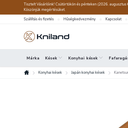
Ugrás
Tisztelt Vásárlóink! Csütörtökön és pénteken (2026. augusztus 
a
Köszönjük megértésüket.
fő
Szállítás és fizetés
Hűségkedvezmény
Kapcsolat
tartalomhoz
Márka
Kések
Konyhai kések
Fafaragá
Konyhai kések
Japán konyhai kések
Kanetsu
Kezdőlap