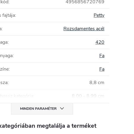
lkód
:
4956856720769
fajtája
:
Petty
a
:
Rozsdamentes acél
yaga
:
420
anyaga
:
Fa
zíne
:
Fa
ssza
:
8,8 cm
hossz kategória
:
8,00 - 8,99 cm
MINDEN PARAMÉTER
kategóriában megtalálja a terméket