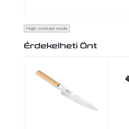
High-contrast mode
Érdekelheti Önt