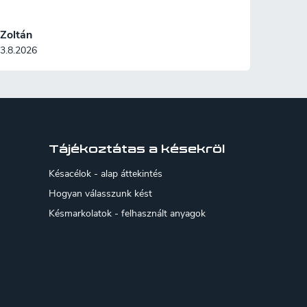
Zoltán
3.8.2026
Tájékoztátas a késekröl
Késacélok - alap áttekintés
Hogyan válasszunk kést
Késmarkolatok - felhasznált anyagok