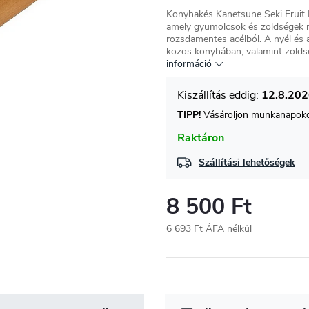
Konyhakés Kanetsune Seki Fruit
amely gyümölcsök és zöldségek 
rozsdamentes acélból.
A nyél és 
közös konyhában, valamint zölds
információ
12.8.20
TIPP!
Vásároljon munkanapokon
Raktáron
Szállítási lehetőségek
8 500 Ft
6 693 Ft ÁFA nélkül
Egységár: