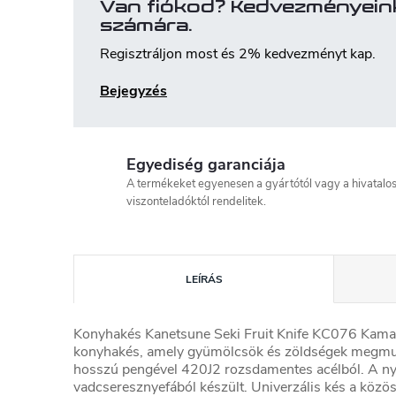
Van fiókod? Kedvezményein
számára.
Regisztráljon most és 2% kedvezményt kap.
Bejegyzés
Egyediség garanciája
A termékeket egyenesen a gyártótól vagy a hivatalo
viszonteladóktól rendelitek.
LEÍRÁS
Konyhakés Kanetsune Seki Fruit Knife KC076 Kama-
konyhakés, amely gyümölcsök és zöldségek megmun
hosszú pengével 420J2 rozsdamentes acélból.
A ny
vadcseresznyefából készült.
Univerzális kés a közö