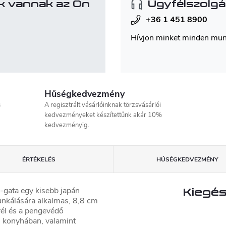
k vannak az Ön
Ügyfélszolgá
+36 1 451 8900
Hívjon minket minden mu
Hűségkedvezmény
s
A regisztrált vásárlóinknak törzsvásárlói
kedvezményeket készítettűnk akár 10%
kedvezményig.
ÉRTÉKELÉS
HŰSÉGKEDVEZMÉNY
gata egy kisebb japán
Kiegés
kálására alkalmas, 8,8 cm
él és a pengevédő
s konyhában, valamint