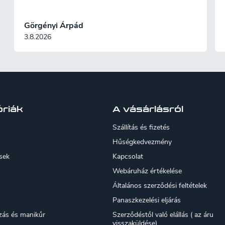
Görgényi Árpád
3.8.2026
riák
A vásárlásról
Szállítás és fizetés
Hűségkedvezmény
sek
Kapcsolat
Webáruház értékelése
Általános szerződési feltételek
Panaszkezelési eljárás
zás és manikűr
Szerződéstől való elállás ( az áru
visszaküldése)