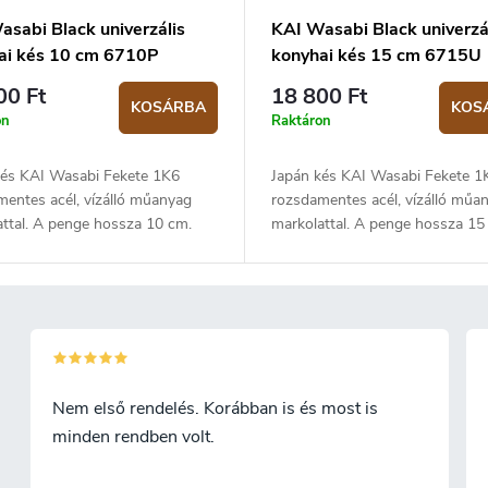
asabi Black univerzális
KAI Wasabi Black univerzá
ai kés 10 cm 6710P
konyhai kés 15 cm 6715U
00 Ft
18 800 Ft
KOSÁRBA
KOS
on
Raktáron
kés KAI Wasabi Fekete 1K6
Japán kés KAI Wasabi Fekete 1
entes acél, vízálló műanyag
rozsdamentes acél, vízálló műa
ttal. A penge hossza 10 cm.
markolattal. A penge hossza 15
Nem első rendelés. Korábban is és most is
minden rendben volt.