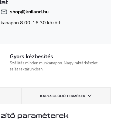
lat
shop
@
kniland.hu
nkanapon 8.00-16.30 között
Gyors kézbesítés
Szállítás minden munkanapon. Nagy raktárkészlet
saját raktárunkban.
KAPCSOLÓDÓ TERMÉKEK
zítő paraméterek