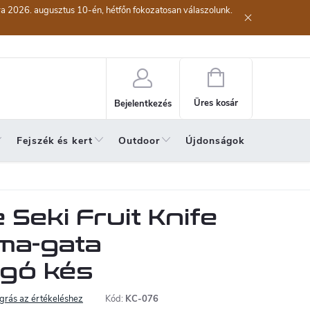
kra 2026. augusztus 10-én, hétfőn fokozatosan válaszolunk.
lési eljárás
Szerződéstől való elállás ( az áru visszaküldése)
A sze
Kosár
Üres kosár
Bejelentkezés
Fejszék és kert
Outdoor
Újdonságok
A hónap 
Seki Fruit Knife
ma-gata
gó kés
grás az értékeléshez
Kód:
KC-076