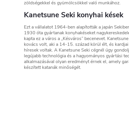
zöldségekkel és gyümölcsökkel való munkához.
Kanetsune Seki konyhai kések
Ezt a vállalatot 1964-ben alapították a japán Sekibe
1930 óta gyártanak konyhakéseket nagykereskedel
kapta ez a város a „Késváros” becenevet. Kanetsune
kovács volt, aki a 14-15. század körül élt, és kardjai
híresek voltak. A Kanetsune Seki cégnél úgy gondol
legújabb technológia és a hagyományos gyártási te
alkalmazásával olyan eredményt érnek el, amely gara
készített katanák minőségét.