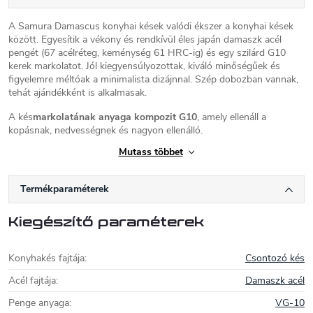
A Samura Damascus konyhai kések valódi ékszer a konyhai kések
között. Egyesítik a vékony és rendkívül éles japán damaszk acél
pengét (67 acélréteg, keménység 61 HRC-ig) és egy szilárd G10
kerek markolatot. Jól kiegyensúlyozottak, kiváló minőségűek és
figyelemre méltóak a minimalista dizájnnal. Szép dobozban vannak,
tehát ajándékként is alkalmasak.
A kés
markolatának anyaga kompozit G10
, amely ellenáll a
kopásnak, nedvességnek és nagyon ellenálló.
Mutass többet
A penge
egy darab japán damaszk acél, sima szélű, 16,5 cm hosszú.
Karbantartás:
Javasoljuk kézben mosogatni, langyos vízben,
Termékparaméterek
mosogatószerrel, a kések nem alkalmasak mosogatógépbe.
Samura kések
Kiegészítő paraméterek
A Samura a
japán stílusú konyhakések
modern
gyártója, amely korábban a Mcusta márkával
Konyhakés fajtája
:
Csontozó kés
együttműködve gyártott késeket. A Samura
Acél fajtája
:
Damaszk acél
2010 óta saját márkanév alatt gyárt késeket.
A
Samura konyhakések
a japán és az európai
Penge anyaga
:
VG-10
konyhakések fúzióját képviselik. A hagyományos japán késekhez