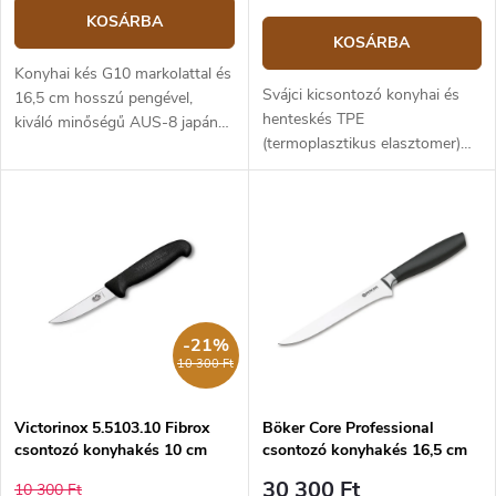
KOSÁRBA
KOSÁRBA
Konyhai kés G10 markolattal és
Svájci kicsontozó konyhai és
16,5 cm hosszú pengével,
henteskés TPE
kiváló minőségű AUS-8 japán
(termoplasztikus elasztomer)
rozsdamentes acélból.
markolattal és keskeny, ívelt, 12
Csontozó kés, hús
cm hosszú pengével, kiváló
feldolgozására alkalmas.
minőségű rozsdamentes
acélból. Kicsontozó henteskés,
amelyet húsfeldolgozáshoz
használnak.
-21%
10 300 Ft
Victorinox 5.5103.10 Fibrox
Böker Core Professional
csontozó konyhakés 10 cm
csontozó konyhakés 16,5 cm
30 300 Ft
10 300 Ft