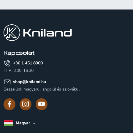
L
á
b
l
é
c
Kapcsolat
+36 1 451 8900
H-P: 8:00-16:30
shop
@
kniland.hu
Beszélünk magyarul, angolul és szlovákul.
Magyar