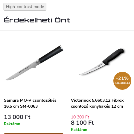
High-contrast mode
Érdekelheti Önt
-21%
10 300 Ft
Samura MO-V csontozókés
Victorinox 5.6603.12 Fibrox
16,5 cm SM-0063
csontozó konyhakés 12 cm
13 000 Ft
10 300 Ft
8 100 Ft
Raktáron
Raktáron