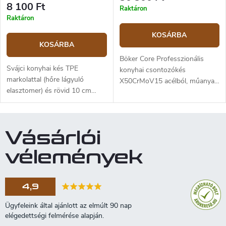
8 100 Ft
Raktáron
Raktáron
KOSÁRBA
KOSÁRBA
Böker Core Professzionális
Svájci konyhai kés TPE
konyhai csontozókés
markolattal (hőre lágyuló
X50CrMoV15 acélból, műanyag
elasztomer) és rövid 10 cm
markolattal. A penge hossza
hosszú pengével, kiváló
16,5 cm.
minőségű rozsdamentes
acélból. Csontozó kés a hús
Vásárlói
feldolgozásra, elsősorban
kisebb darabokral, mint pl. nyúl
vélemények
vagy baromfi.
4,9