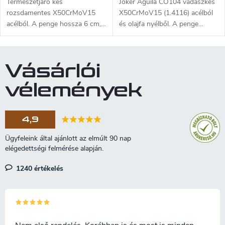
Természetjáró kés
Joker Aguila CO104 vadászkés
rozsdamentes X50CrMoV15
X50CrMoV15 (1.4116) acélból
acélból. A penge hossza 6 cm,
és olajfa nyélből. A penge
a teljes hossz 16 cm. Markolata
hossza 10,5 cm.
agancsból készült. Barna bőr
tok jár hozzá.
Vásárlói
vélemények
4,9
1240 értékelés