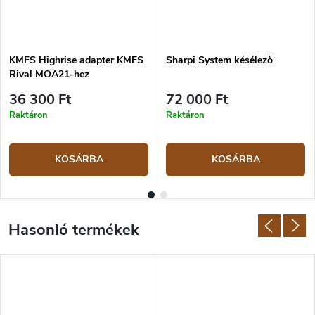
KMFS Highrise adapter KMFS
Sharpi System késélező
Rival MOA21-hez
36 300 Ft
72 000 Ft
Raktáron
Raktáron
KOSÁRBA
KOSÁRBA