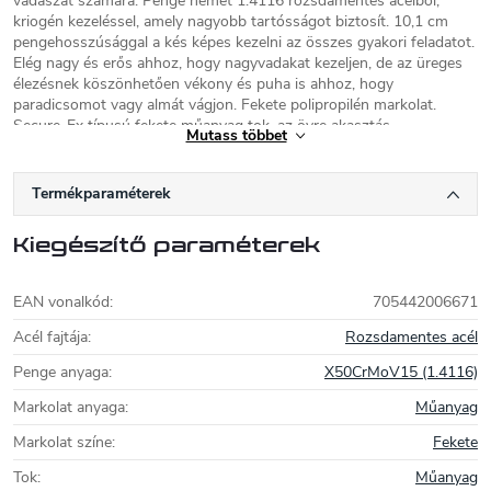
vadászat számára. Penge német 1.4116 rozsdamentes acélból,
kriogén kezeléssel, amely nagyobb tartósságot biztosít. 10,1 cm
pengehosszúsággal a kés képes kezelni az összes gyakori feladatot.
Elég nagy és erős ahhoz, hogy nagyvadakat kezeljen, de az üreges
élezésnek köszönhetően vékony és puha is ahhoz, hogy
paradicsomot vagy almát vágjon. Fekete polipropilén markolat.
Secure-Ex típusú fekete műanyag tok, az övre akasztás
Mutass többet
lehetőségével.
Cold Steel kések
Termékparaméterek
Az 1980-ban alapított Cold Steel az elmúlt három
Kiegészítő paraméterek
évtizedben számos olyan újítást vezetett be,
amelyek hozzájárultak a késipar
megváltoztatásához. A Cold Steel elsősorban
EAN vonalkód
:
705442006671
taktikai késekkel foglalkozik, amelyeket a haderők
világszerte kedvelnek. Emellett a Cold Steel dobókéseket, karambit
Acél fajtája
:
Rozsdamentes acél
késokat, tolótőröket, machetákat, fejszéket és még kardokat is
Penge anyaga
:
X50CrMoV15 (1.4116)
gyárt.
Markolat anyaga
:
Műanyag
Markolat színe
:
Fekete
Tok
:
Műanyag