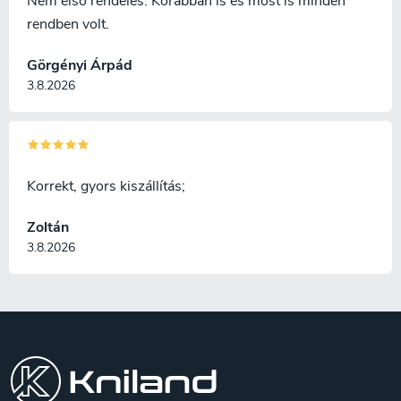
Nem első rendelés. Korábban is és most is minden
rendben volt.
Görgényi Árpád
3.8.2026
Korrekt, gyors kiszállítás;
Zoltán
3.8.2026
L
á
b
l