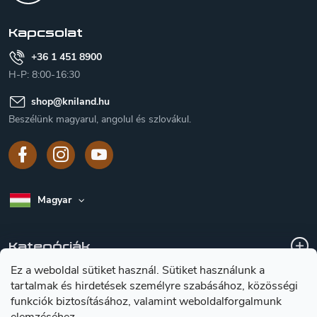
é
c
Kapcsolat
+36 1 451 8900
H-P: 8:00-16:30
shop
@
kniland.hu
Beszélünk magyarul, angolul és szlovákul.
Magyar
Kategóriák
Ez a weboldal sütiket használ. Sütiket használunk a
tartalmak és hirdetések személyre szabásához, közösségi
A vásárlásról
funkciók biztosításához, valamint weboldalforgalmunk