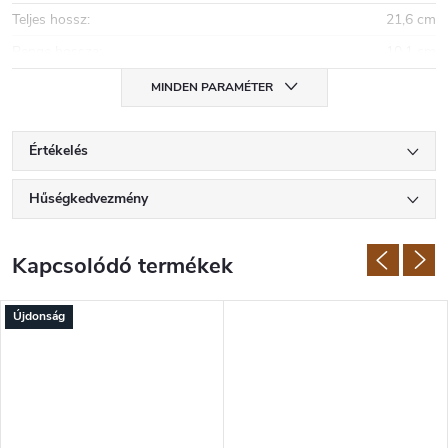
Teljes hossz
:
21,6 cm
Penge hossza
:
10,1 cm
MINDEN PARAMÉTER
Értékelés
Hűségkedvezmény
Kapcsolódó termékek
Újdonság