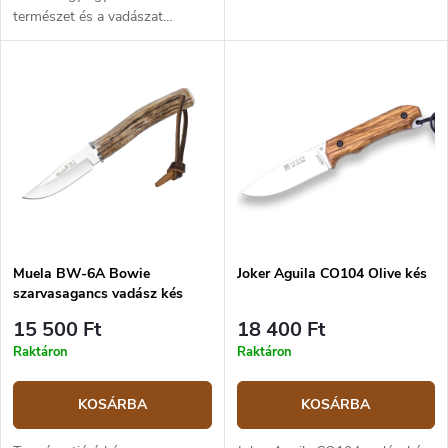
természet és a vadászat
számára. Penge német 1.4116
rozsdamentes acélból, kriogén
kezeléssel, amely nagyobb
tartósságot biztosít. 9,2 cm
pengehosszal a kés képes
kezelni az összes gyakori
feladatot. A polipropilén
markolat jellegzetes formájú,
hogy stabil és biztonságos
fogást biztosítson. Secure-Ex
típusú fekete műanyag tok, az
Muela BW-6A Bowie
Joker Aguila CO104 Olive kés
övre akasztás lehetőségével.
szarvasagancs vadász kés
15 500 Ft
18 400 Ft
Raktáron
Raktáron
KOSÁRBA
KOSÁRBA