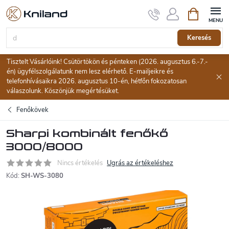
Ugrás
Kosár
a
fő
tartalomhoz
Keresés
Tisztelt Vásárlóink! Csütörtökön és pénteken (2026. augusztus 6.-7.-
én) ügyfélszolgálatunk nem lesz elérhető. E-mailjeikre és
telefonhívásaikra 2026. augusztus 10-én, hétfőn fokozatosan
válaszolunk. Köszönjük megértésüket.
Fenőkövek
Sharpi kombinált fenőkő
3000/8000
Nincs értékelés
Ugrás az értékeléshez
Kód:
SH-WS-3080