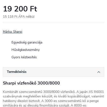
19 200 Ft
15 118 Ft ÁFA nélkül
Egységár:
Márka:
Sharpi
Egyediség garanciája
Hűségkedvezmény
Gyors kézbesítés
Termékleírás
Sharpi vízfenőkő 3000/8000
Kombinált szemcseméretű 3000/8000 vízfenőkő. A japán JIS R6001
szabványnak megfelelően készült, és kiváló kopásállóságot, valamint
hatékony élezést biztosít. A 3000-es szemcseméretű kő a penge
simítására és az élesség finomítására szolgál. A 8000-es