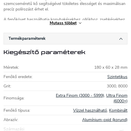
szemcseméretű kő segítségével tökéletes élességet és maximálisan
precíz polírozást érhet el.
A fenőkövet használhatja konyhakésekhez, ollókhoz, zsebkésekhez,
Mutass többet
kerti szerszámokhoz, fejszékhez, machetékhez, vésőkhöz és sok
más acélszerszámhoz. A kő korundból (AI203) készült, ennek
köszönhetően magas minőséget és alacsony kopást biztosít. A
Termékparaméterek
csomag tartalmaz egy műanyag talpat is a fenőkő rögzítéséhez.
A kő mérete: 180 x 60 x 28 mm.
Kiegészítő paraméterek
Méretek
:
180 x 60 x 28 mm
Fenőkő eredete
:
Szintetikus
Grit
:
3000, 8000
Extra Finom (3000 - 5999)
,
Ultra Finom
Finomsága
:
(6000+)
Fenőkő típusa
:
Vízzel használható
,
Kombinált
Abrazív
:
Alumínium-oxid (korund)
Származási