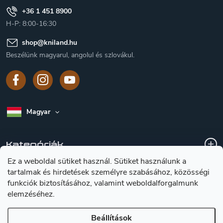
+36 1 451 8900
H-P: 8:00-16:30
shop
@
kniland.hu
Beszélünk magyarul, angolul és szlovákul.
Magyar
Kategóriák
Ez a weboldal sütiket használ. Sütiket használunk a
tartalmak és hirdetések személyre szabásához, közösségi
A vásárlásról
funkciók biztosításához, valamint weboldalforgalmunk
elemzéséhez.
Tájékoztátas a késekröl
Beállítások