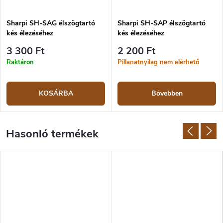
Sharpi SH-SAG élszögtartó
Sharpi SH-SAP élszögtartó
kés élezéséhez
kés élezéséhez
3 300 Ft
2 200 Ft
Raktáron
Pillanatnyilag nem elérhető
KOSÁRBA
Bővebben