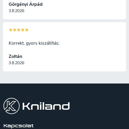
Görgényi Árpád
3.8.2026
Korrekt, gyors kiszállítás;
Zoltán
3.8.2026
L
á
b
l
é
c
Kapcsolat