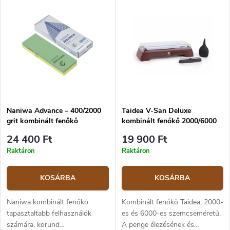
8000-es szemcsemérettel.
3000-es szemcsemérettel.
Naniwa Advance – 400/2000
Taidea V-San Deluxe
grit kombinált fenőkő
kombinált fenőkő 2000/6000
24 400 Ft
19 900 Ft
Raktáron
Raktáron
KOSÁRBA
KOSÁRBA
Naniwa kombinált fenőkő
Kombinált fenőkő Taidea, 2000-
tapasztaltabb felhasználók
es és 6000-es szemcseméretű.
számára, korund
A penge élezésének és