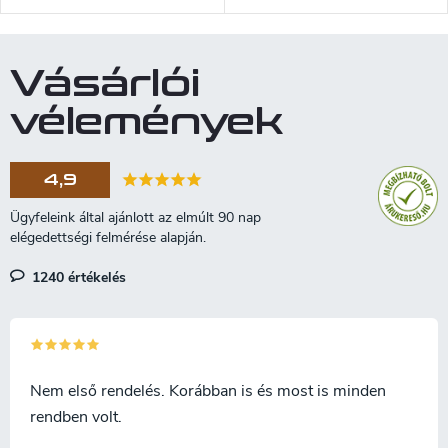
csiszolóanyaggal, 400-as és
polírozásának utolsó, finom
2000-es szemcsemérettel.
fázisára tervezték. A 2000-es
szemcseméretű kő a finom
Vásárlói
élezéshez, míg a 6000-es a
penge tükörfényes
vélemények
polírozásához ideális. A fenőkő
korundból (alumínium-oxidból)
készült. Élezés előtt ajánlott a
4,9
követ legalább 10 percre vízbe
áztatni. Vízzel történő
élezéshez alkalmas, olajjal vagy
szárazon használni nem
ajánlott. A kő alkalmas
1240 értékelés
konyhakések, faragókések,
szerszámok és akár fejszék
élezésére is.
Nem első rendelés. Korábban is és most is minden
rendben volt.