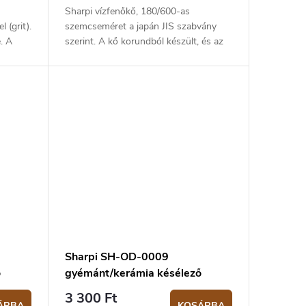
Sharpi vízfenőkő, 180/600-as
 (grit).
szemcseméret a japán JIS szabvány
. A
szerint. A kő korundból készült, és az
tően
élezés előtt vízzel meg kell nedvesíteni.
A csomag tartalmaz egy műanyag...
Sharpi SH-OD-0009
ő
gyémánt/kerámia késélező
3 300 Ft
ÁRBA
KOSÁRBA