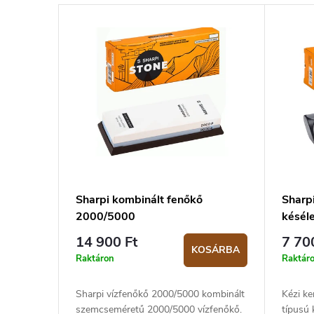
T
m
e
é
r
k
m
e
é
k
k
r
e
e
k
n
l
d
Sharpi kombinált fenőkő
Sharp
2000/5000
késél
i
e
14 900 Ft
7 70
s
z
KOSÁRBA
Raktáron
Raktár
t
é
á
s
Sharpi vízfenőkő 2000/5000 kombinált
Kézi ke
szemcseméretű 2000/5000 vízfenőkő.
típusú