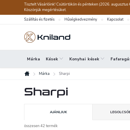
Ugrás
Tisztelt Vásárlóink! Csütörtökön és pénteken (2026. augusztus 
a
Köszönjük megértésüket.
fő
Szállítás és fizetés
Hűségkedvezmény
Kapcsolat
tartalomhoz
Márka
Kések
Konyhai kések
Fafaragá
Márka
Sharpi
Kezdőlap
Sharpi
T
AJÁNLJUK
LEGOLCSÓB
e
r
összesen
42
termék