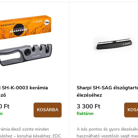
i SH-K-0003 kerámia
Sharpi SH-SAG élszögtart
ező
élezéséhez
0 Ft
3 300 Ft
KOSÁRBA
KOS
on
Raktáron
rámia élező szinte minden
A kés pontos és gyors élezéséh
 késhez – konyhai késekhez, EDC
használható vezetősín segít meg