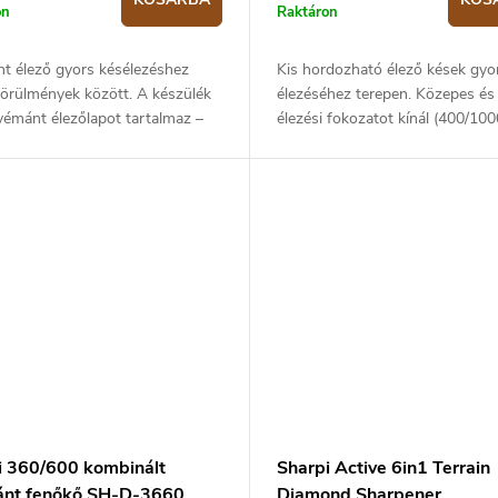
on
Raktáron
t élező gyors késélezéshez
Kis hordozható élező kések gyo
körülmények között. A készülék
élezéséhez terepen. Közepes és
yémánt élezőlapot tartalmaz –
élezési fokozatot kínál (400/100
00, 600 és 1000
szemcseméret). Az élező mérete
mérettel, valamint két
x 30 x 5,5 mm. Súlya: 87 gramm
etőt 17° és...
i 360/600 kombinált
Sharpi Active 6in1 Terrain
nt fenőkő SH-D-3660
Diamond Sharpener