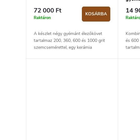
72 000 Ft
14 9
KOSÁRBA
Raktáron
Raktár
A készlet négy gyémánt élezőkövet
Kombin
tartalmaz 200, 360, 600 és 1000 grit
és 600
szemcsemérettel, egy kerámia
tartalm
élezőkövet és egy bőrkővet a
rendelk
finomításra. A csomag része továbbá
cm. Az 
egy...