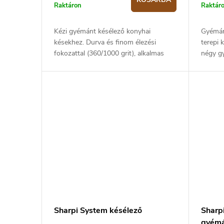
Raktáron
Raktár
Kézi gyémánt késélező konyhai
Gyémán
késekhez. Durva és finom élezési
terepi 
fokozattal (360/1000 grit), alkalmas
négy g
minden, legfeljebb 65 HRC
240, 4
keménységű késhez. A kést elegendő
szemcse
néhányszor...
szögvez
Sharpi System késélező
Sharp
gyémá