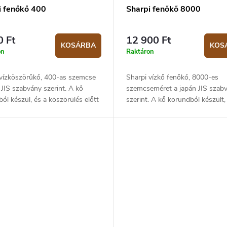
i fenőkő 400
Sharpi fenőkő 8000
0 Ft
12 900 Ft
KOSÁRBA
KOS
on
Raktáron
 vízköszörűkő, 400-as szemcse
Sharpi vízkő fenőkő, 8000-es
 JIS szabvány szerint. A kő
szemcseméret a japán JIS szab
ól készül, és a köszörülés előtt
szerint. A kő korundból készült,
 vízzel kell nedvesíteni. A kő
élezés előtt vízzel meg kell nedve
ra szolgáló műanyag...
A csomag tartalmaz egy...