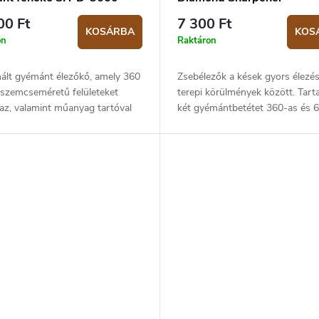
00 Ft
7 300 Ft
KOSÁRBA
KOS
on
Raktáron
ált gyémánt élezőkő, amely 360
Zsebélezők a kések gyors élezé
 szemcseméretű felületeket
terepi körülmények között. Tart
az, valamint műanyag tartóval
két gyémántbetétet 360-as és 
ezik. A kő mérete 20 x 12 x 4
szemcsemérettel a durva és kö
élezőkő fekete színű...
élezéshoz, 1000-es szemcsemére