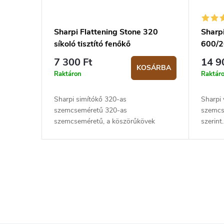
Sharpi Flattening Stone 320
Sharp
síkoló tisztító fenőkő
600/
7 300 Ft
14 9
KOSÁRBA
Raktáron
Raktár
Sharpi simítókő 320-as
Sharpi
szemcseméretű 320-as
szemcs
szemcseméretű, a köszörűkövek
szerint
felületének simítására tervezték. A kő
használ
karborundum (szilíciumkarbid)
nedvesí
anyagból készül. Méretek: 18 x 6 x...
L
i
s
t