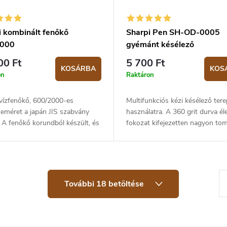
i kombinált fenőkő
Sharpi Pen SH-OD-0005
2000
gyémánt késélező
00 Ft
5 700 Ft
KOSÁRBA
KOS
on
Raktáron
 vízfenőkő, 600/2000-es
Multifunkciós kézi késélező tere
eméret a japán JIS szabvány
használatra. A 360 grit durva él
. A fenőkő korundból készült, és
fokozat kifejezetten nagyon to
at előtt vízzel meg kell
késekhez alkalmas. Kompakt mér
teni. A csomag tartalmaz egy...
129,8 × 19,6 × 24,2 mm, súlya...
L
További 18 betöltése
a
p
o