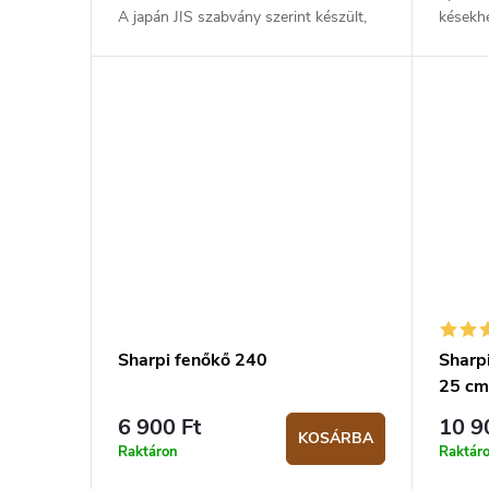
j
e
A japán JIS szabvány szerint készült,
késekhe
a
korundból áll, amely biztosítja a kiváló
szersz
kopásállóságot és hatékony...
kés éle
Sharpi fenőkő 240
Sharpi
25 c
6 900 Ft
10 9
KOSÁRBA
Raktáron
Raktár