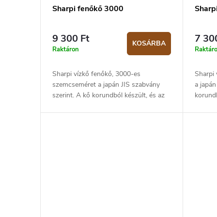
Sharpi fenőkő 3000
Sharp
9 300 Ft
7 30
KOSÁRBA
Raktáron
Raktár
Sharpi vízkő fenőkő, 3000-es
Sharpi
szemcseméret a japán JIS szabvány
a japán
szerint. A kő korundból készült, és az
korundb
élezés előtt vízzel meg kell nedvesíteni.
a követ
A csomag tartalmaz egy...
tartásá