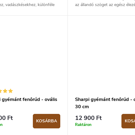
z, vadászkésekhez, különféle
az állandó szöget az egész élezé
ámokhoz, sőt még ollókhoz is. A
folyamat során. Műanyagból és
zéséhez elegendő...
kerámiából készült. Élezési szög:.
 gyémánt fenőrúd - ovális
Sharpi gyémánt fenőrúd - o
m
30 cm
00 Ft
12 900 Ft
KOSÁRBA
KOS
on
Raktáron