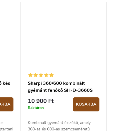
ó kés
Sharpi 360/600 kombinált
gyémánt fenőkő SH-D-3660S
10 900 Ft
ÁRBA
KOSÁRBA
Raktáron
ez
Kombinált gyémánt élezőkő, amely
tartani
360-as és 600-as szemcseméretű