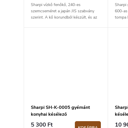
Sharpi vízkő fenőkő, 240-es
Sharpi 
szemcseméret a japán JIS szabvány
600-as 
szerint. A kő korundból készült, és az
tompa 
élezés előtt vízzel nedvesíteni kell. A
gyémán
csomag tartalmaz egy műanyag...
kemény
élezésér
Sharpi SH-K-0005 gyémánt
Sharp
konyhai késélező
késél
5 300 Ft
10 9
KOSÁRBA