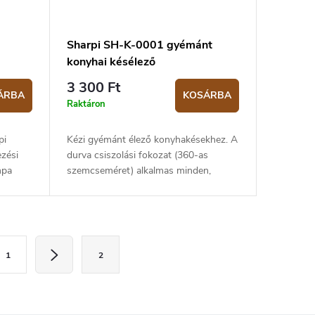
Sharpi SH-K-0001 gyémánt
konyhai késélező
3 300 Ft
ÁRBA
KOSÁRBA
Raktáron
pi
Kézi gyémánt élező konyhakésekhez. A
ezési
durva csiszolási fokozat (360-as
mpa
szemcseméret) alkalmas minden,
etei:
legfeljebb 65 HRC keménységű késhez.
Csak néhányszor húzza át a kést az...
1
2