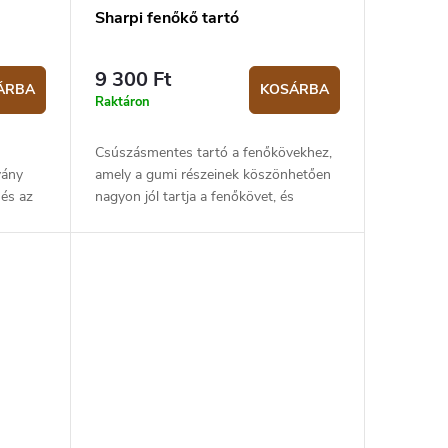
Sharpi fenőkő tartó
9 300 Ft
ÁRBA
KOSÁRBA
Raktáron
Csúszásmentes tartó a fenőkövekhez,
vány
amely a gumi részeinek köszönhetően
 és az
nagyon jól tartja a fenőkövet, és
síteni.
megakadályozza, hogy késélezés
közben elcsússzon. A tartó maximum
23,5...