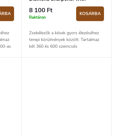
Firestarter
8 100 Ft
ÁRBA
KOSÁRBA
Raktáron
séhez
Zsebélezők a kések gyors élezéséhez
almaz
terepi körülmények között. Tartalmaz
600-as
két 360 és 600 szemcsés
zepes
gyémántbetétet a durva és közepes
tű...
élezéshoz, egy 1000 szemcsés
kerámia...