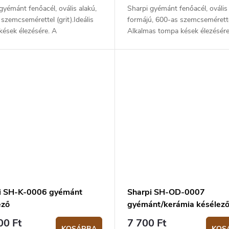
gyémánt fenőacél, ovális alakú,
Sharpi gyémánt fenőacél, ovális
szemcsemérettel (grit).Ideális
formájú, 600-as szemcsemérettel
kések élezésére. A
Alkalmas tompa kések élezésére
tbevonatnak köszönhetően a
gyémánt bevonatnak köszönhe
ebb acélból készült kések
kemény acélból készült kések
e...
élezésére...
i SH-K-0006 gyémánt
Sharpi SH-OD-0007
ező
gyémánt/kerámia késélez
00 Ft
7 700 Ft
KOSÁRBA
KOS