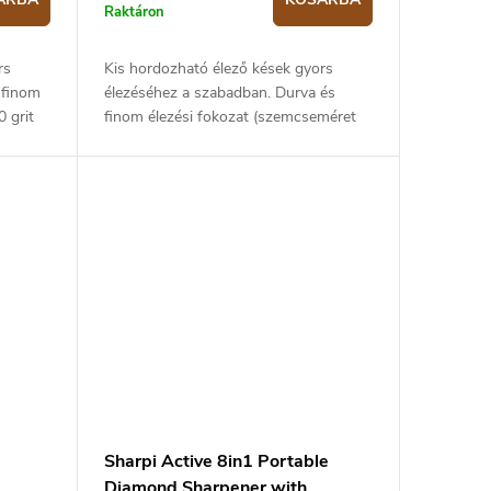
Raktáron
rs
Kis hordozható élező kések gyors
 finom
élezéséhez a szabadban. Durva és
0 grit
finom élezési fokozat (szemcseméret
i: 100
360/1000). Az élező kiváló minőségű
.
gyémántból és kerámiából készült.
Sharpi Active 8in1 Portable
Diamond Sharpener with