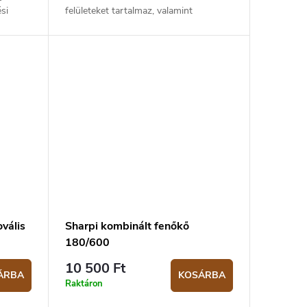
si
felületeket tartalmaz, valamint
műanyag tartóval rendelkezik. A kő
..
mérete 20 x 12 x 4 cm. Az élezőkő
ezüst színű...
vális
Sharpi kombinált fenőkő
180/600
10 500 Ft
ÁRBA
KOSÁRBA
Raktáron