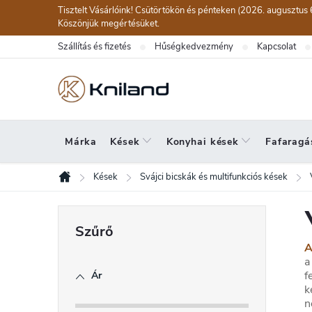
Ugrás
Tisztelt Vásárlóink! Csütörtökön és pénteken (2026. augusztus 
a
Köszönjük megértésüket.
fő
Szállítás és fizetés
Hűségkedvezmény
Kapcsolat
tartalomhoz
Márka
Kések
Konyhai kések
Fafaragá
Kések
Svájci bicskák és multifunkciós kések
Kezdőlap
O
l
A
d
a
f
Ár
a
k
l
n