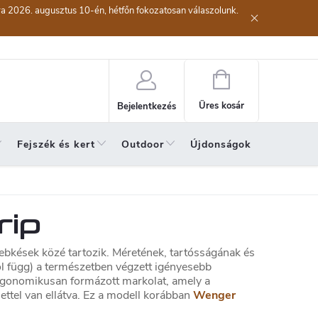
kra 2026. augusztus 10-én, hétfőn fokozatosan válaszolunk.
lési eljárás
Szerződéstől való elállás ( az áru visszaküldése)
A sze
Kosár
Üres kosár
Bejelentkezés
Fejszék és kert
Outdoor
Újdonságok
A hónap 
rip
ebkések közé tartozik. Méretének, tartósságának és
 függ) a természetben végzett igényesebb
 ergonomikusan formázott markolat, amely a
ttel van ellátva. Ez a modell korábban
Wenger