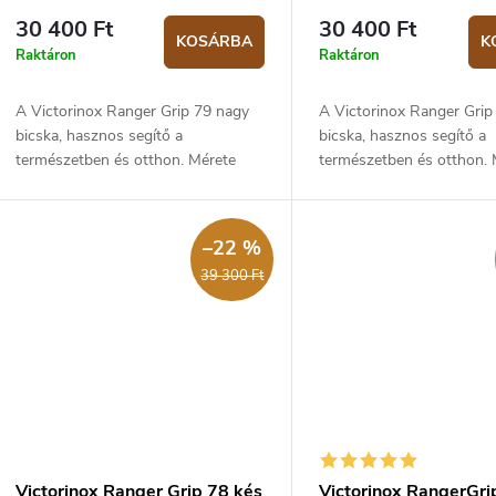
z
30 400 Ft
30 400 Ft
KOSÁRBA
K
s
é
Raktáron
Raktáron
s
A Victorinox Ranger Grip 79 nagy
A Victorinox Ranger Grip
á
e
bicska, hasznos segítő a
bicska, hasznos segítő a
természetben és otthon. Mérete
természetben és otthon. 
130 mm és tömege 167 g.
130 mm és tömege 167 g
a
–22 %
39 300 Ft
Victorinox Ranger Grip 78 kés
Victorinox RangerGri