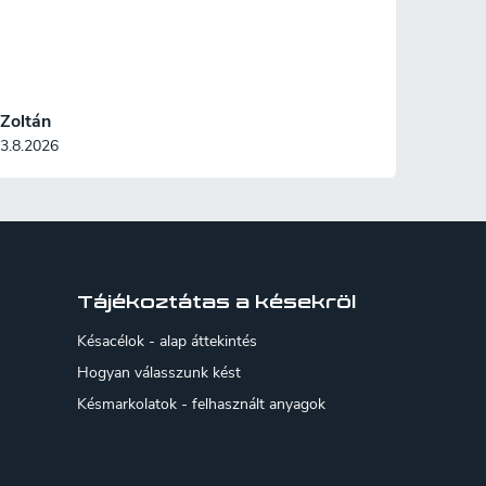
Zoltán
3.8.2026
Tájékoztátas a késekröl
Késacélok - alap áttekintés
Hogyan válasszunk kést
Késmarkolatok - felhasznált anyagok