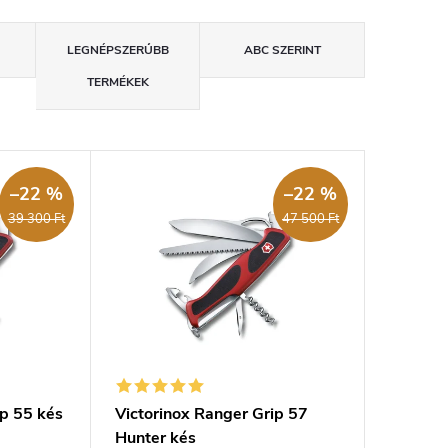
LEGNÉPSZERŰBB
ABC SZERINT
TERMÉKEK
–22 %
–22 %
39 300 Ft
47 500 Ft
ip 55 kés
Victorinox Ranger Grip 57
Hunter kés