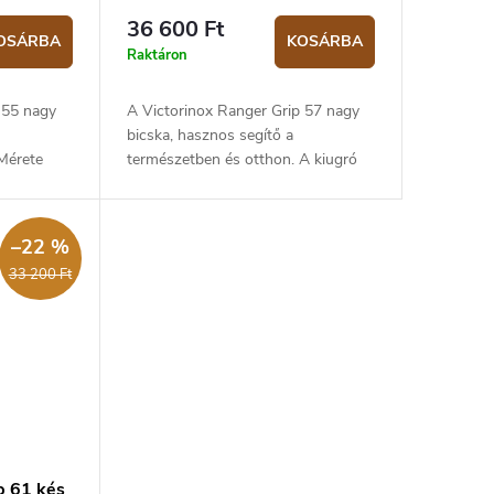
36 600 Ft
OSÁRBA
KOSÁRBA
Raktáron
 55 nagy
A Victorinox Ranger Grip 57 nagy
bicska, hasznos segítő a
Mérete
természetben és otthon. A kiugró
.
penge által alkalmas vadászok
számára. Mérete 130 mm és
tömege 196 g.
–22 %
33 200 Ft
p 61 kés