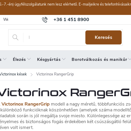
6.-7.-én) ügyfélszolgálatunk nem lesz elérhető. E-mailjeikre és telefonhívásai
+36 1 451 8900
Webáruház értékelése
Általános szerződési feltételek
Panaszkeze
Keresés
s
Élezés
Késgyártás
Borotválkozás és manikűr
Victorinox kések
Victorinox RangerGrip
Victorinox RangerG
 Victorinox RangerGrip
modell a nagy méretű, többfunkciós zs
 különböző funkcióknak köszönhetően (amelyek száma modelltől
eladatok során is jól megállja svoje miesto. Különlegessége az
ényelmes és biztonságos fogás érdekében két csúszásgátló felüle
éven volt ismert.