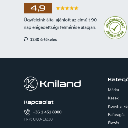
4,9
í
t
1240 értékelés
L
l
á
b
Kategó
l
Márka
i
é
Kések
Kapcsolat
Konyhai ké
c
+36 1 451 8900
Fafaragás
H-P: 8:00-16:30
Élezés