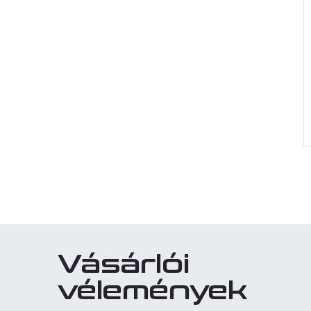
i
t
Vásárlói
i
vélemények
r