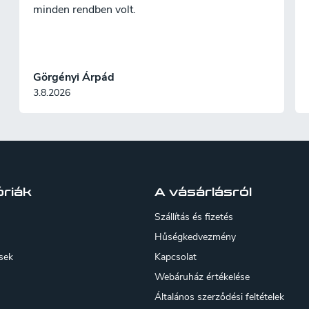
á
minden rendben volt.
n
y
Görgényi Árpád
3.8.2026
á
s
e
e
m
riák
A vásárlásról
e
Szállítás és fizetés
Hűségkedvezmény
sek
Kapcsolat
Webáruház értékelése
Általános szerződési feltételek