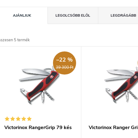
T
AJÁNLJUK
LEGOLCSÓBB ELÖL
LEGDRÁGÁBB
e
m
sszesen
5
termék
T
é
e
–22 %
k
39 300 Ft
e
m
k
é
k
e
e
n
k
d
Victorinox RangerGrip 79 kés
Victorinox Ranger Gr
e