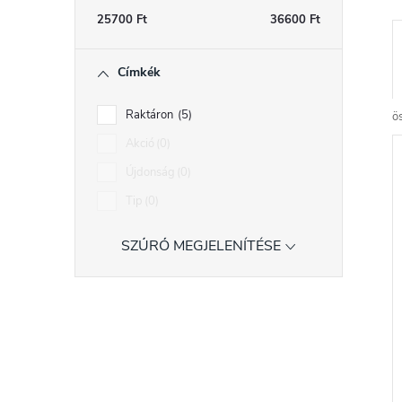
s
25700
Ft
36600
Ft
ó
Címkék
p
r
a
Raktáron
5
ö
n
Akció
0
e
Újdonság
0
l
r
Tip
0
SZŰRŐ MEGJELENÍTÉSE
r
l