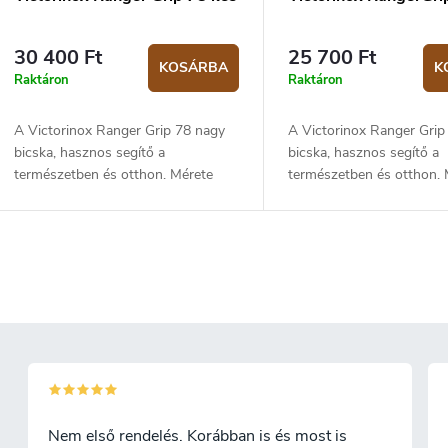
30 400 Ft
25 700 Ft
KOSÁRBA
K
Raktáron
Raktáron
A Victorinox Ranger Grip 78 nagy
A Victorinox Ranger Grip
bicska, hasznos segítő a
bicska, hasznos segítő a
természetben és otthon. Mérete
természetben és otthon. 
130 mm és tömege 172 g.
130 mm és tömege 136 g
L
s
a
Nem első rendelés. Korábban is és most is