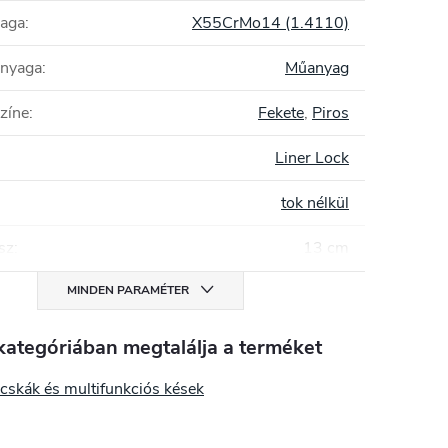
yaga
:
X55CrMo14 (1.4110)
anyaga
:
Műanyag
zíne
:
Fekete
,
Piros
Liner Lock
tok nélkül
sz
:
13 cm
MINDEN PARAMÉTER
kategóriában megtalálja a terméket
icskák és multifunkciós kések