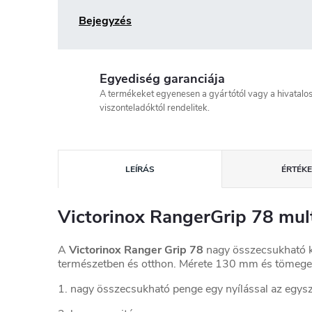
Bejegyzés
Egyediség garanciája
A termékeket egyenesen a gyártótól vagy a hivatalo
viszonteladóktól rendelitek.
LEÍRÁS
ÉRTÉKE
Victorinox RangerGrip 78 mult
A
Victorinox Ranger Grip 78
nagy összecsukható k
természetben és otthon. Mérete 130 mm és tömeg
1. nagy összecsukható penge egy nyílással az egys