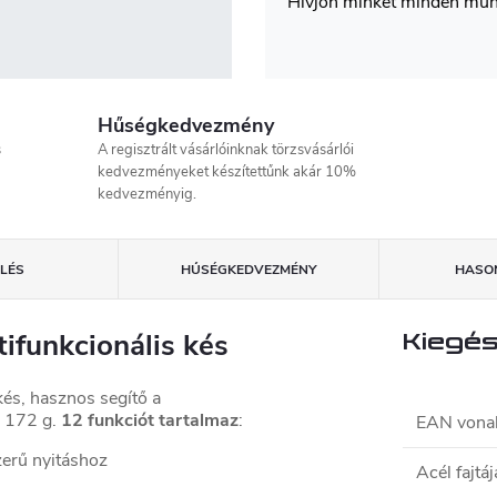
Hívjon minket minden mu
Hűségkedvezmény
s
A regisztrált vásárlóinknak törzsvásárlói
kedvezményeket készítettűnk akár 10%
kedvezményig.
LÉS
HŰSÉGKEDVEZMÉNY
HASON
ifunkcionális kés
Kiegés
és, hasznos segítő a
e 172 g.
12 funkciót tartalmaz
:
EAN vona
zerű nyitáshoz
Acél fajtáj