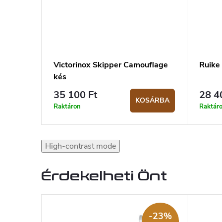
Victorinox Skipper Camouflage
Ruike
kés
35 100 Ft
28 4
KOSÁRBA
Raktáron
Raktár
High-contrast mode
Érdekelheti Önt
-23%