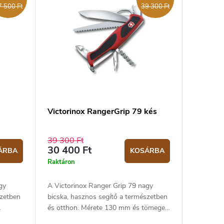
7 500 Ft
39 300 Ft
Victorinox RangerGrip 79 kés
39 300 Ft
30 400 Ft
ÁRBA
KOSÁRBA
Raktáron
gy
A Victorinox Ranger Grip 79 nagy
szetben
bicska, hasznos segítő a természetben
és otthon. Mérete 130 mm és tömege
rete
167 g.