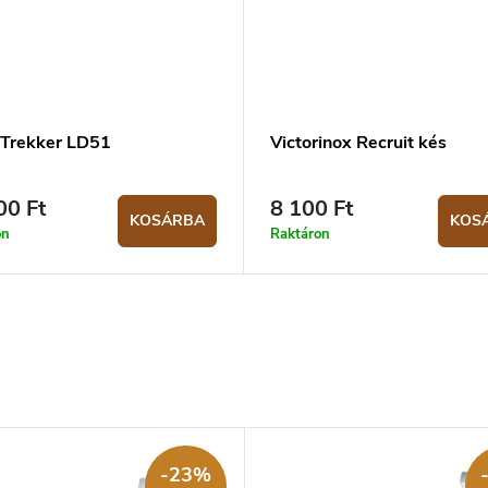
 Trekker LD51
Victorinox Recruit kés
00 Ft
8 100 Ft
KOSÁRBA
KOS
on
Raktáron
-23%