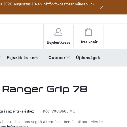
kra 2026. augusztus 10-én, hétfőn fokozatosan válaszolunk.
lési eljárás
Szerződéstől való elállás ( az áru visszaküldése)
A sze
Kosár
Üres kosár
Bejelentkezés
Fejszék és kert
Outdoor
Újdonságok
A hónap 
 Ranger Grip 78
grás az értékeléshez
Kód:
VX0.9663.MC
 bicska, hasznos segítő a természetben és otthon. Mérete
tes információ