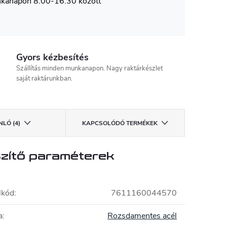
nkanapon 8.00-16.30 között
Gyors kézbesítés
Szállítás minden munkanapon. Nagy raktárkészlet
saját raktárunkban.
LÓ (4)
KAPCSOLÓDÓ TERMÉKEK
zítő paraméterek
lkód
:
7611160044570
a
:
Rozsdamentes acél