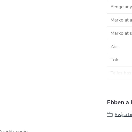
Penge an
Markolat 
Markolat s
Zár
:
Tok
:
Teljes hos
Ebben a 
Svájci b
Az idők során