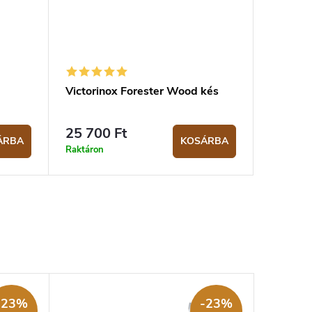
Victorinox Forester Wood kés
25 700 Ft
ÁRBA
KOSÁRBA
Raktáron
-23%
-23%