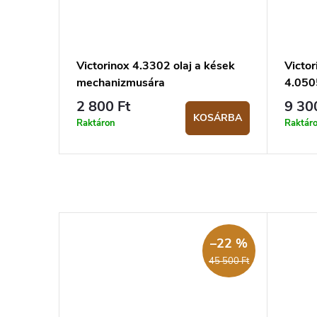
Victorinox 4.3302 olaj a kések
Victor
mechanizmusára
4.050
2 800 Ft
9 30
KOSÁRBA
Raktáron
Raktár
–22 %
45 500 Ft