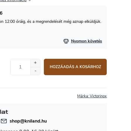
26
 12:00 óráig, és a megrendelését még aznap elküldjük.
Nyomon követés
HOZZÁADÁS A KOSÁRHOZ
Márka:
Victorinox
lat
shop
@
kniland.hu