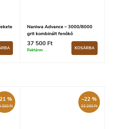
fekete
Naniwa Advance – 3000/8000
grit kombinált fenőkő
37 500 Ft
ÁRBA
KOSÁRBA
Raktáron
21 %
–22 %
 300 Ft
33 200 Ft