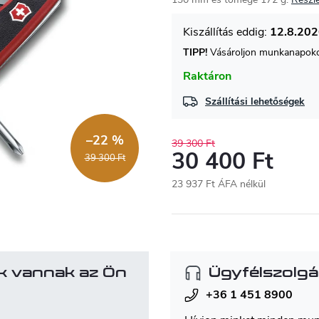
12.8.20
TIPP!
Vásároljon munkanapokon
Raktáron
Szállítási lehetőségek
–22 %
39 300 Ft
30 400 Ft
39 300 Ft
23 937 Ft ÁFA nélkül
Egységár:
k vannak az Ön
Ügyfélszolgá
+36 1 451 8900