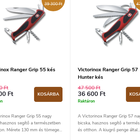
39 300 Ft
4
rinox Ranger Grip 55 kés
Victorinox Ranger Grip 57
Hunter kés
0 Ft
47 500 Ft
00 Ft
36 600 Ft
KOSÁRBA
KOS
on
Raktáron
orinox Ranger Grip 55 nagy
A Victorinox Ranger Grip 57 na
 hasznos segítő a természetben
bicska, hasznos segítő a termé
hon. Mérete 130 mm és tömege
és otthon. A kiugró penge által
alkalmas vadászok számára. Mé