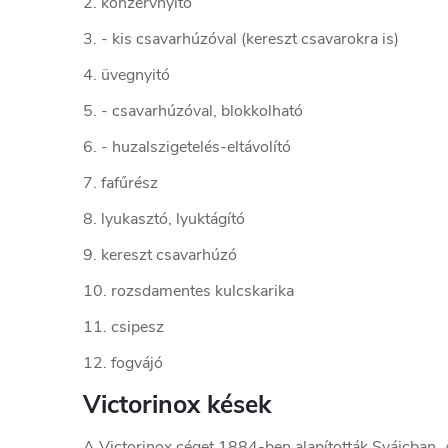
2. konzervnyitó
3. - kis csavarhúzóval (kereszt csavarokra is)
4. üvegnyitó
5. - csavarhúzóval, blokkolható
6. - huzalszigetelés-eltávolító
7. fafűrész
8. lyukasztó, lyuktágító
9. kereszt csavarhúzó
10. rozsdamentes kulcskarika
11. csipesz
12. fogvájó
Victorinox kések
A Victorinox céget 1884-ben alapították Svájcban. 