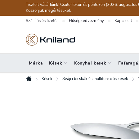
Ugrás
Tisztelt Vásárlóink! Csütörtökön és pénteken (2026. augusztus 
a
Köszönjük megértésüket.
fő
Szállítás és fizetés
Hűségkedvezmény
Kapcsolat
tartalomhoz
Márka
Kések
Konyhai kések
Fafaragá
Kések
Svájci bicskák és multifunkciós kések
Kezdőlap