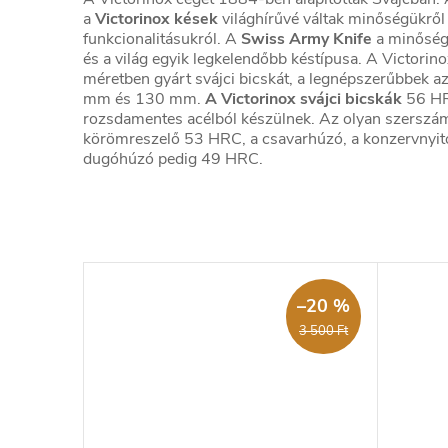
a
Victorinox kések
világhírűvé váltak minőségükrő
funkcionalitásukról. A
Swiss Army Knife
a minőség
és a világ egyik legkelendőbb késtípusa. A Victorino
méretben gyárt svájci bicskát, a legnépszerűbbe
mm és 130 mm.
A Victorinox svájci bicskák
56 HR
rozsdamentes acélból készülnek. Az olyan szerszámo
körömreszelő 53 HRC, a csavarhúzó, a konzervnyit
dugóhúzó pedig 49 HRC.
–20 %
3 500 Ft