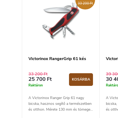
33 200 Ft
Victorinox RangerGrip 61 kés
Victo
33 200 Ft
39 30
25 700 Ft
30 4
KOSÁRBA
Raktáron
Raktár
A Victorinox Ranger Grip 61 nagy
A Vict
bicska, hasznos segítő a természetben
bicska,
és otthon. Mérete 130 mm és tömege
és ott
136 g.
167 g.