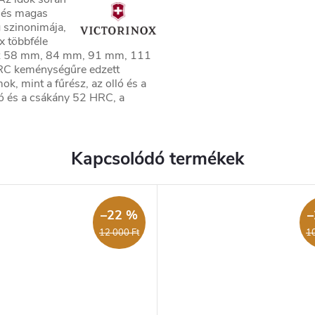
l és magas
 szinonimája,
x többféle
k az 58 mm, 84 mm, 91 mm, 111
C keménységűre edzett
k, mint a fűrész, az olló és a
ó és a csákány 52 HRC, a
Kapcsolódó termékek
–22 %
–
12 000 Ft
10