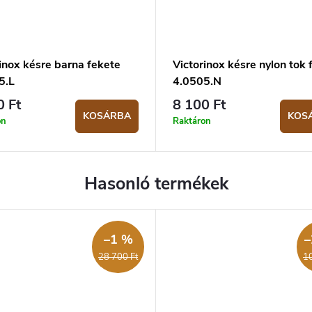
inox késre barna fekete
Victorinox késre nylon tok 
5.L
4.0505.N
0 Ft
8 100 Ft
KOSÁRBA
KOS
on
Raktáron
–1 %
–
28 700 Ft
10