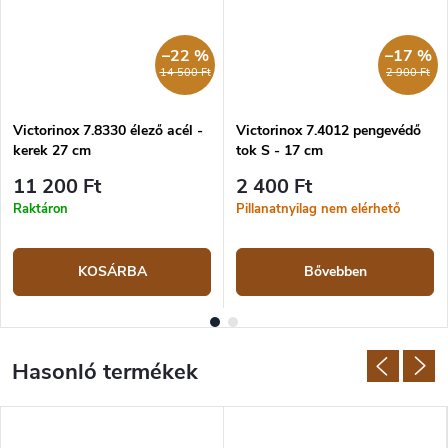
–22 %
–17 %
14 500 Ft
2 900 Ft
Victorinox 7.8330 élező acél -
Victorinox 7.4012 pengevédő
kerek 27 cm
tok S - 17 cm
11 200 Ft
2 400 Ft
Raktáron
Pillanatnyilag nem elérhető
KOSÁRBA
Bővebben