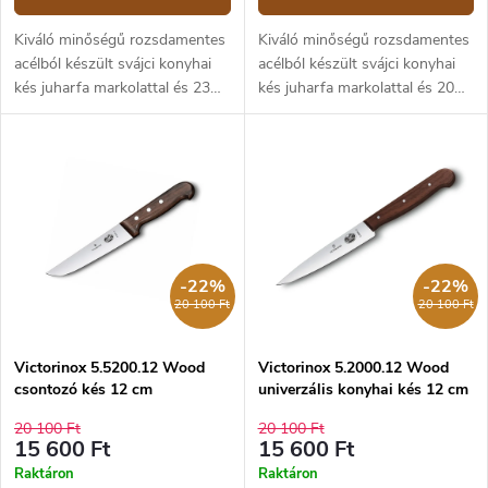
Kiváló minőségű rozsdamentes
Kiváló minőségű rozsdamentes
acélból készült svájci konyhai
acélból készült svájci konyhai
kés juharfa markolattal és 23
kés juharfa markolattal és 20
cm hosszú pengével. Nagy
cm hosszú pengével. Nagy
hentes kés a hús
hentes kés a hús
feldolgozásához. Ha olyan kést
feldolgozásához. Ha olyan kést
vásárol, amelynek fából készült
vásárol, amelynek fából készült
a markolata, vegye figyelembe,
a markolata, vegye figyelembe,
hogy a fa természetes anyag,
hogy a fa természetes anyag,
és kissé eltérhet a
és kissé eltérhet a
termékfotótól. A fa tervezése
termékfotótól. A fa tervezése
-22%
-22%
és textúrája darabonként
és textúrája darabonként
20 100 Ft
20 100 Ft
változik, és minden kés
változik, és minden kés
kivitelezése eredeti .
kivitelezése eredeti .
Victorinox 5.5200.12 Wood
Victorinox 5.2000.12 Wood
csontozó kés 12 cm
univerzális konyhai kés 12 cm
20 100 Ft
20 100 Ft
15 600 Ft
15 600 Ft
Raktáron
Raktáron