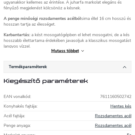
ugyanakkor kellemes az érintése. A juharfa markolat elegáns és
fényűző megjelenést kölcsönöz a késnek.
A penge minőségi rozsdamentes acélból
sima éllel 16 cm hosszú és
hosszan tartja az élességet.
Karbantartás:
a kést mosogatógépben el lehet mosogatni, de a kés
hosszabb élettartama érdekében javasoljuk a klasszikus mosogatást
langyos vízzel.
Mutass többet
Származísi hely:
Svájc. Az összes Victorinox kés teljes egészében
Svájcban készül.
Termékparaméterek
Victorinox kések
Kiegészítő paraméterek
A Victorinox céget 1884-ben alapították
Svájcban. Az idők során a
Victorinox kések
világhírűvé váltak minőségükről és magas
EAN vonalkód
:
7611160502742
funkcionalitásukról. A
Swiss Army Knife
a
Konyhakés fajtája
:
Hentes kés
minőség szinonimája, és a világ egyik legkelendőbb késtípusa. A
Victorinox többféle méretben gyárt svájci bicskát, a
Acél fajtája
:
Rozsdamentes acél
legnépszerűbbek az 58 mm, 84 mm, 91 mm, 111 mm és 130 mm.
A
Victorinox svájci bicskák
56 HRC keménységűre edzett
Penge anyaga
:
Rozsdamentes acél
rozsdamentes acélból készülnek. Az olyan szerszámok, mint a