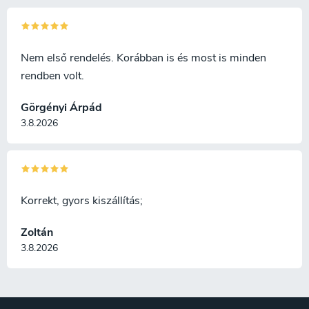
Nem első rendelés. Korábban is és most is minden
rendben volt.
Görgényi Árpád
3.8.2026
Korrekt, gyors kiszállítás;
Zoltán
3.8.2026
L