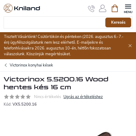
Ugrás
Kosár
a
fő
tartalomhoz
Keresés
Tisztelt Vásárlóink! Csütörtökön és pénteken (2026. augusztus 6.-7.-
én) ügyfélszolgálatunk nem lesz elérhető. E-mailjeikre és
telefonhívásaikra 2026. augusztus 10-én, hétfőn fokozatosan
válaszolunk. Köszönjük megértésüket.
Victorinox konyhai kések
Victorinox 5.5200.16 Wood
hentes kés 16 cm
Nincs értékelés
Ugrás az értékeléshez
Kód:
VX5.5200.16