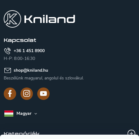
á
b
l
é
c
Kapcsolat
+36 1 451 8900
H-P: 8:00-16:30
shop
@
kniland.hu
Beszélünk magyarul, angolul és szlovákul.
Magyar
Kategóriák