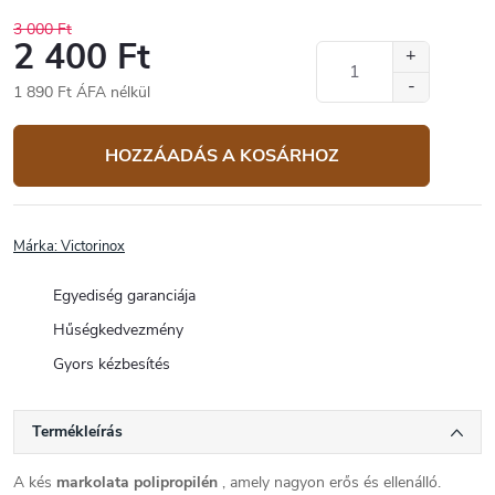
3 000 Ft
2 400 Ft
1 890 Ft ÁFA nélkül
Egységár:
HOZZÁADÁS A KOSÁRHOZ
Márka:
Victorinox
Egyediség garanciája
Hűségkedvezmény
Gyors kézbesítés
Termékleírás
A kés
markolata polipropilén
, amely nagyon erős és ellenálló.