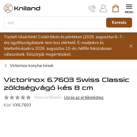
Ugrás
Kosár
a
fő
tartalomhoz
Keresés
Tisztelt Vásárlóink! Csütörtökön és pénteken (2026. augusztus 6.-7.-
én) ügyfélszolgálatunk nem lesz elérhető. E-mailjeikre és
telefonhívásaikra 2026. augusztus 10-én, hétfőn fokozatosan
válaszolunk. Köszönjük megértésüket.
Victorinox konyhai kések
Victorinox 6.7603 Swiss Classic
zöldségvágó kés 8 cm
Nincs értékelés
Ugrás az értékeléshez
Kód:
VX6.7603