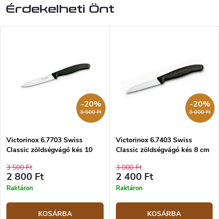
Érdekelheti Önt
-20%
-20%
3 500 Ft
3 000 Ft
Victorinox 6.7703 Swiss
Victorinox 6.7403 Swiss
Classic zöldségvágó kés 10
Classic zöldségvágó kés 8 cm
cm
3 500 Ft
3 000 Ft
2 800 Ft
2 400 Ft
Raktáron
Raktáron
KOSÁRBA
KOSÁRBA