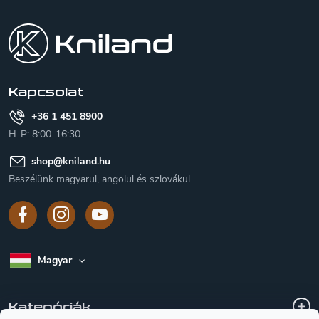
á
b
l
é
c
Kapcsolat
+36 1 451 8900
H-P: 8:00-16:30
shop
@
kniland.hu
Beszélünk magyarul, angolul és szlovákul.
Magyar
Kategóriák