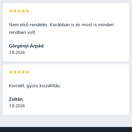
Nem első rendelés. Korábban is és most is minden
rendben volt.
Görgényi Árpád
3.8.2026
Korrekt, gyors kiszállítás;
Zoltán
3.8.2026
L