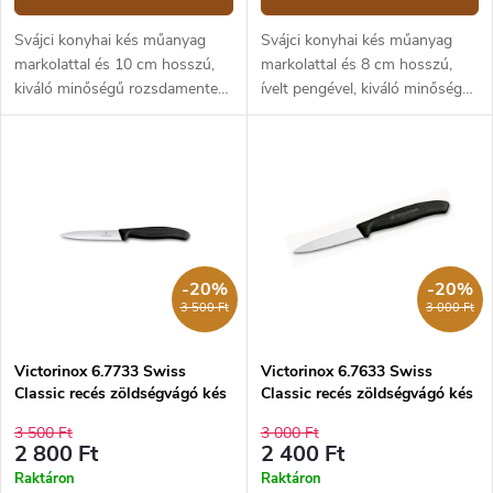
Svájci konyhai kés műanyag
Svájci konyhai kés műanyag
markolattal és 10 cm hosszú,
markolattal és 8 cm hosszú,
kiváló minőségű rozsdamentes
ívelt pengével, kiváló minőségű
acélból. A kés elsősorban
rozsdamentes acélból. A kés
zöldség és gyümöcs
elsősorban zöldség és
hámozására és szeletelésére
gyümöcs hámozására alkalmas.
alkalmas.
-20%
-20%
3 500 Ft
3 000 Ft
Victorinox 6.7733 Swiss
Victorinox 6.7633 Swiss
Classic recés zöldségvágó kés
Classic recés zöldségvágó kés
10 cm
8 cm
3 500 Ft
3 000 Ft
2 800 Ft
2 400 Ft
Raktáron
Raktáron