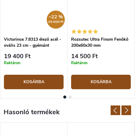
–22 %
25 000 Ft
Victorinox 7.8313 élező acél -
Rozsutec Ultra Finom Fenőkő
ovális 23 cm - gyémánt
200x60x30 mm
19 400 Ft
14 500 Ft
Raktáron
Raktáron
KOSÁRBA
KOSÁRBA