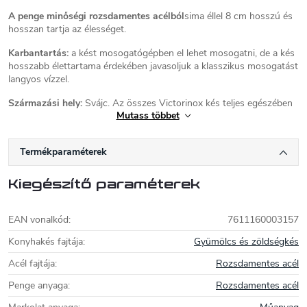
A penge minőségi rozsdamentes acélból
sima éllel 8 cm hosszú és
hosszan tartja az élességet.
Karbantartás:
a kést mosogatógépben el lehet mosogatni, de a kés
hosszabb élettartama érdekében javasoljuk a klasszikus mosogatást
langyos vízzel.
Származási hely:
Svájc. Az összes Victorinox kés teljes egészében
Mutass többet
Svájcban készül.
Victorinox kések
Termékparaméterek
A Victorinox céget 1884-ben alapították
Svájcban. Az idők során a
Victorinox kések
Kiegészítő paraméterek
világhírűvé váltak minőségükről és magas
funkcionalitásukról. A
Swiss Army Knife
a
minőség szinonimája, és a világ egyik legkelendőbb késtípusa. A
EAN vonalkód
:
7611160003157
Victorinox többféle méretben gyárt svájci bicskát, a
Konyhakés fajtája
:
Gyümölcs és zöldségkés
legnépszerűbbek az 58 mm, 84 mm, 91 mm, 111 mm és 130 mm.
A
Victorinox svájci bicskák
56 HRC keménységűre edzett
Acél fajtája
:
Rozsdamentes acél
rozsdamentes acélból készülnek. Az olyan szerszámok, mint a
fűrész, az olló és a körömreszelő 53 HRC, a csavarhúzó, a
Penge anyaga
:
Rozsdamentes acél
konzervnyitó és a csákány 52 HRC, a dugóhúzó pedig 49 HRC.