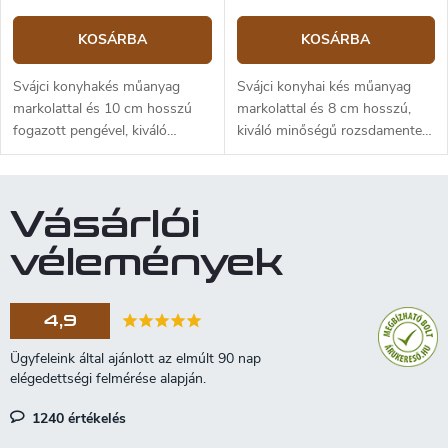
KOSÁRBA
KOSÁRBA
Svájci konyhakés műanyag
Svájci konyhai kés műanyag
markolattal és 10 cm hosszú
markolattal és 8 cm hosszú,
fogazott pengével, kiváló
kiváló minőségű rozsdamentes
minőségű rozsdamentes
acélból. A kés elsősorban
acélból. A kést főleg
zöldség és gyümöcs
zöldségekkel vagy
hámozására és szeletelésére
Vásárlói
gyümölcsökkel végzett munka
alkalmas.
során használhatja.
vélemények
4,9
1240 értékelés