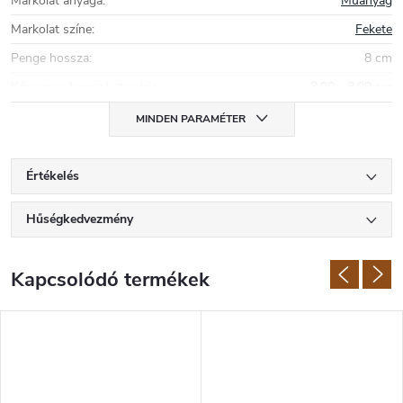
Markolat anyaga
:
Műanyag
Markolat színe
:
Fekete
Penge hossza
:
8 cm
Késpenge hossz kategória
:
8,00 - 8,99 cm
MINDEN PARAMÉTER
Értékelés
Hűségkedvezmény
Kapcsolódó termékek