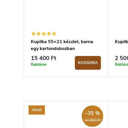
Kupilka 55+21 készlet, barna
Kupil
egy kartondobozban
15 400 Ft
2 50
KOSÁRBA
Raktáron
Raktár
Akció
–35 %
14 800 Ft