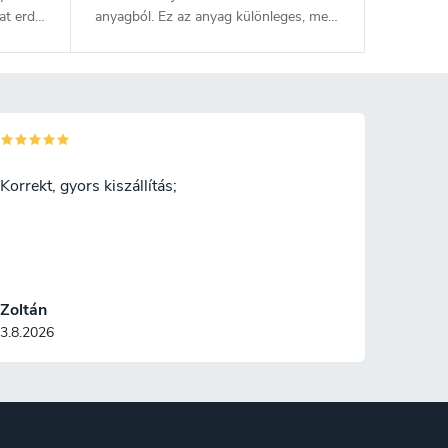
at erdei
anyagból. Ez az anyag különleges, mert
teleket
50:50 arányban egyesíti a fenyőfa
az
rostjait és a hőre lágyuló műanyagot.
a rostok
Egyesíti a fa és a műanyag előnyeit.
 arányú
Törhetetlen, −30 °C és +110 °C közötti
és a
hőmérsékletet is elvisel, tartós és
-30°C
könnyű. Emellett nem szívja magába az
 is
ételek szagát, könnyen tisztítható, és
Korrekt, gyors kiszállítás;
vja
nem érzékeny a nedvességre, mint a
en
hagyományos fa edények.
Ajándékcsomagolás újrahasznosított
os fa
kartonból.
Zoltán
3.8.2026