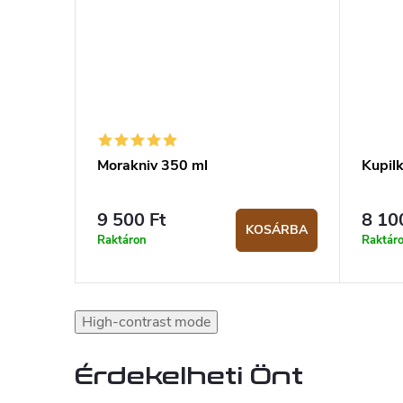
Morakniv 350 ml
Kupilk
9 500 Ft
8 10
KOSÁRBA
Raktáron
Raktár
High-contrast mode
Érdekelheti Önt