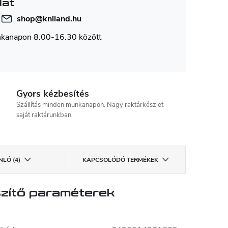
lat
shop
@
kniland.hu
nkanapon 8.00-16.30 között
Gyors kézbesítés
Szállítás minden munkanapon. Nagy raktárkészlet
saját raktárunkban.
LÓ (4)
KAPCSOLÓDÓ TERMÉKEK
zítő paraméterek