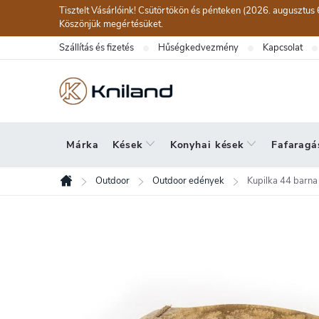
Ugrás
Tisztelt Vásárlóink! Csütörtökön és pénteken (2026. augusztus 
a
Köszönjük megértésüket.
fő
Szállítás és fizetés
Hűségkedvezmény
Kapcsolat
tartalomhoz
Márka
Kések
Konyhai kések
Fafaragá
Outdoor
Outdoor edények
Kupilka 44 barna
Kezdőlap