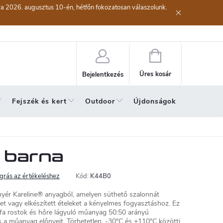
kra 2026. augusztus 10-én, hétfőn fokozatosan válaszolunk.
lési eljárás
Szerződéstől való elállás ( az áru visszaküldése)
A sze
Kosár
Üres kosár
Bejelentkezés
Fejszék és kert
Outdoor
Újdonságok
A hónap 
4 barna
grás az értékeléshez
Kód:
K44B0
nyér Kareline® anyagból, amelyen süthető szalonnát
et vagy elkészített ételeket a kényelmes fogyasztáshoz. Ez
őfa rostok és hőre lágyuló műanyag 50:50 arányú
és a műanyag előnyeit. Törhetetlen, -30°C és +110°C közötti