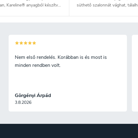
n, Kareline® anyagból készítve.
süthető szalonnát vághat, tálalh
anyag egyedülálló módon ötvözi
gyümölcsöket vagy elkészített é
fa rostjait és a hőre lágyuló
a kényelmes fogyasztáshoz. Ez 
got 50:50 arányban. Egyesíti a
anyag egyedülálló, mivel fenyőf
 műanyag előnyeit. Törhetetlen,
és hőre lágyuló műanyag 50:50
tól egészen +110 °C-ig ellenáll a
kombinációjából áll. Ötvözi a fa 
ékletnek, erős és könnyű. Nem
műanyag előnyeit. Törhetetlen, 
magába az ételek szagát,
és +110°C közötti hőmérsékletet
Nem első rendelés. Korábban is és most is
n tisztítható, és a hagyományos
elvisel, erős és könnyű. Nem szí
minden rendben volt.
yekkel ellentétben nem
magába az ételek szagát, könny
ny a nedvességre.
tisztítható, és nem érzékeny a
nedvességre, mint a hagyomány
edények.
Görgényi Árpád
3.8.2026