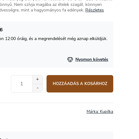
s könnyű. Nem szívja magába az ételek szagát, könnyen
edvességre, mint a hagyományos fa edények.
Részletes
26
 12:00 óráig, és a megrendelését még aznap elküldjük.
Nyomon követés
HOZZÁADÁS A KOSÁRHOZ
Márka:
Kupilka