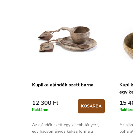
Kupilka ajándék szett barna
Kupil
egy k
12 300 Ft
15 4
KOSÁRBA
Raktáron
Raktár
Az ajándék szett egy kisebb tányért,
Az aján
egy hagyományos kuksa formájú
pohara