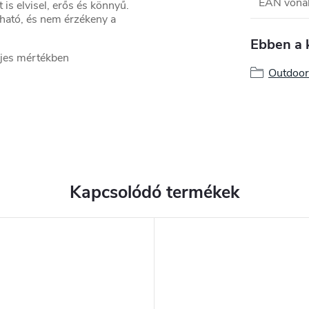
EAN vona
is elvisel, erős és könnyű.
tható, és nem érzékeny a
Ebben a 
ljes mértékben
Outdoor
Kapcsolódó termékek