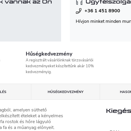
k vannak az Ön
Ügyfélszolgá
+36 1 451 8900
Hívjon minket minden mu
Hűségkedvezmény
s
A regisztrált vásárlóinknak törzsvásárlói
kedvezményeket készítettűnk akár 10%
kedvezményig.
LÉS
HŰSÉGKEDVEZMÉNY
HASON
agból, amelyen süthető
Kiegés
lkészített ételeket a kényelmes
fa rostok és hőre lágyuló
 fa és a műanyag előnyeit.