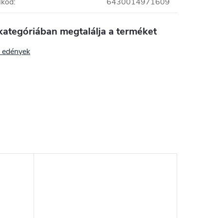
lkód
:
6430014971609
kategóriában megtalálja a terméket
 edények