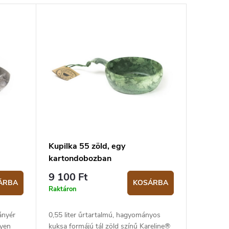
Kupilka 55 zöld, egy
kartondobozban
9 100 Ft
ÁRBA
KOSÁRBA
Raktáron
ányér
0,55 liter űrtartalmú, hagyományos
lyen
kuksa formájú tál zöld színű Kareline®