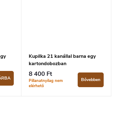
egy
Kupilka 21 kanállal barna egy
kartondobozban
8 400 Ft
ÁRBA
Bővebben
Pillanatnyilag nem
elérhető