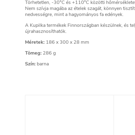
Törhetetlen, -30°C és +110°C közötti hőmérsékletet 
Nem szívja magába az ételek szagát, könnyen tisztí
nedvességre, mint a hagyományos fa edények.
A Kupilka termékek Finnországban készülnek, és te
újrahasznosíthatók.
Méretek:
186 x 300 x 28 mm
Tömeg:
286 g
Szín:
barna