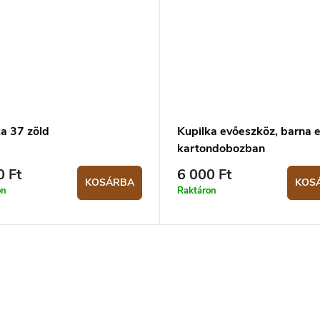
a 37 zöld
Kupilka evőeszköz, barna 
kartondobozban
0 Ft
6 000 Ft
KOSÁRBA
KOS
on
Raktáron