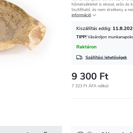
hőmérsékletet is elvisel, erős é
tisztítható, és nem érzékeny a n
információ
11.8.20
TIPP!
Vásároljon munkanapokon
Raktáron
Szállítási lehetőségek
9 300 Ft
7 323 Ft ÁFA nélkül
Egységár: