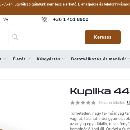
6.-7.-én) ügyfélszolgálatunk nem lesz elérhető. E-mailjeikre és telefonhívásai
+36 1 451 8900
Webáruház értékelése
Általános szerződési feltételek
Panaszkeze
Keresés
s
Élezés
Késgyártás
Borotválkozás és manikűr
Kupilka 4
Nincs értékelés
U
Törhetetlen, nagy fa-műanyag tá
vághat, tálalhat erdei gyümölcsök
az anyag egyedülálló, mivel feny
kombinációjából áll. Ötvözi a fa 