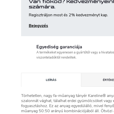
Van fiókod? Kedvezményein
számára.
Regisztráljon most és 2% kedvezményt kap.
Bejegyzés
Egyediség garanciája
A termékeket egyenesen a gyártótól vagy a hivatalo
viszonteladóktól rendelitek.
LEÍRÁS
ÉRTÉKE
Törhetetlen, nagy fa-műanyag tányér Kareline® any
szalonnát vághat, tálalhat erdei gyümölcsöket vagy e
fogyasztáshoz. Ez az anyag egyedülálló, mivel fenyő
műanyag 50:50 arányú kombinációjából áll. Ötvözi a