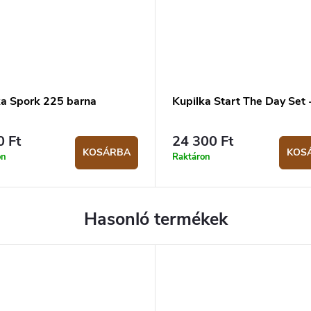
ka Spork 225 barna
Kupilka Start The Day Set 
0 Ft
24 300 Ft
KOSÁRBA
KOS
on
Raktáron