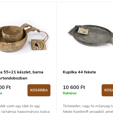
ka 55+21 készlet, barna
Kupilka 44 fekete
artondobozban
00 Ft
10 600 Ft
KOSÁRBA
KOS
on
Raktáron
dék szett egy tálat és egy
Törhetetlen, nagy fa-műanyag t
t tartalmaz hagyományos kuksa
fekete Kareline® anyagból, ame