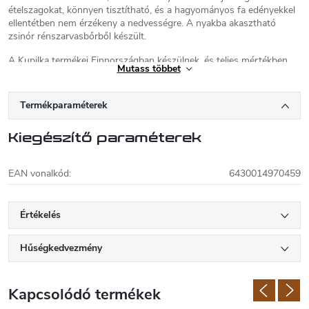
ételszagokat, könnyen tisztítható, és a hagyományos fa edényekkel
ellentétben nem érzékeny a nedvességre. A nyakba akasztható
zsinór rénszarvasbőrből készült.
A Kupilka termékei Finnországban készülnek, és teljes mértékben
Mutass többet
újrahasznosíthatók.
Űrtartalom: 5 cl
Termékparaméterek
Súly: 26 g
Szín: fekete
Kiegészítő paraméterek
EAN vonalkód
:
6430014970459
Értékelés
Hűségkedvezmény
Kapcsolódó termékek