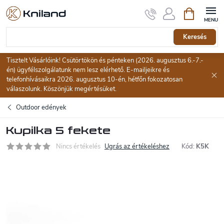
Ugrás
Kosár
a
fő
tartalomhoz
Keresés
Tisztelt Vásárlóink! Csütörtökön és pénteken (2026. augusztus 6.-7.-
én) ügyfélszolgálatunk nem lesz elérhető. E-mailjeikre és
telefonhívásaikra 2026. augusztus 10-én, hétfőn fokozatosan
válaszolunk. Köszönjük megértésüket.
Outdoor edények
Kupilka 5 fekete
Nincs értékelés
Ugrás az értékeléshez
Kód:
K5K