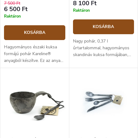
8 100 Ft
7 500 Ft
6 500 Ft
Raktáron
Raktáron
KOSÁRBA
KOSÁRBA
Nagy pohár, 0,37 l
Hagyományos északi kuksa
űrtartalommal, hagyományos
formájú pohár Kareline®
skandináv kuksa formájában,
anyagból készítve. Ez az anyag
fekete Kareline® anyagból
egyedülálló, mivel fenyőfa
készült. Ez az anyag
rostok és hőre lágyuló
egyedülállóan kombinálja a
műanyag 50:50 arányú
fenyőfa rostjait és a
kombinációjából áll. Ötvözi a fa
termosztatikus műanyagot
és a műanyag előnyeit.
50:50 arányban. Ötvözi a fa és
Törhetetlen, -30°C és +110°C
a műanyag előnyeit.
közötti hőmérsékletet is elvisel,
Törhetetlen, -30°C és +110°C
erős és könnyű. Nem szívja
közötti hőmérsékletet elvisel,
magába az ételek szagát,
erős és könnyű. Emellett nem
könnyen tisztítható, és nem
szívja magába az ételek szagát,
érzékeny a nedvességre, mint a
könnyen tisztítható, és nem