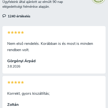
érzékeny a nedvességre, mint a
könnyen tisztítható, és nem
hagyományos fa edények.
érzékeny a nedvességre, mint a
hagyományos fa edények.
1240 értékelés
Ajándékcsomagolás
újrahasznosított kartonból.
Nem első rendelés. Korábban is és most is minden
rendben volt.
Görgényi Árpád
3.8.2026
Korrekt, gyors kiszállítás;
Zoltán