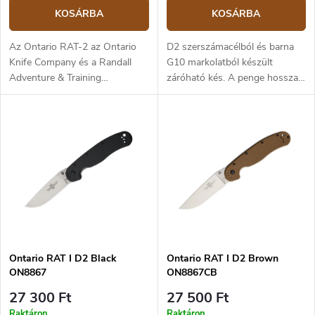
KOSÁRBA
KOSÁRBA
Az Ontario RAT-2 az Ontario
D2 szerszámacélból és barna
Knife Company és a Randall
G10 markolatból készült
Adventure & Training
záróható kés. A penge hossza
együttműködésével jött létre. A
7,6 cm.
RAT 2 a RAT 1 modell egy
kisebb változata, és a
mindennapi használatra szánt
zárható kés, amely évek óta
bevált. A D2 szerszámacél
penge matt felületű és lapos
élezésű. A 7,6 cm-es penge
hossza és az drop point alakja
kiváló kisebb zárható késsé
teszi. Markolatk fekete
Ontario RAT I D2 Black
Ontario RAT I D2 Brown
nejlonból, acél markolattal,
ON8867
ON8867CB
béléses zárral. A markolat
nagyon jó fogású az
27 300 Ft
27 500 Ft
ergonómikus formának és a
Raktáron
Raktáron