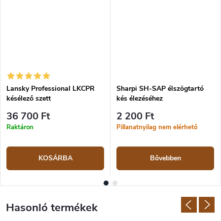
Lansky Professional LKCPR
Sharpi SH-SAP élszögtartó
késélező szett
kés élezéséhez
36 700 Ft
2 200 Ft
Raktáron
Pillanatnyilag nem elérhető
KOSÁRBA
Bővebben