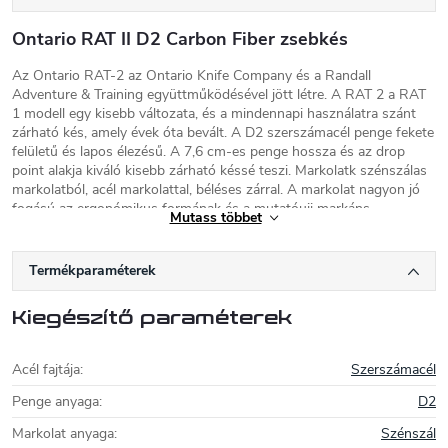
Ontario RAT II D2 Carbon Fiber zsebkés
Az Ontario RAT-2 az Ontario Knife Company és a Randall
Adventure & Training együttműködésével jött létre. A RAT 2 a RAT
1 modell egy kisebb változata, és a mindennapi használatra szánt
zárható kés, amely évek óta bevált. A D2 szerszámacél penge fekete
felületű és lapos élezésű. A 7,6 cm-es penge hossza és az drop
point alakja kiváló kisebb zárható késsé teszi. Markolatk szénszálas
markolatból, acél markolattal, béléses zárral. A markolat nagyon jó
fogású az ergonómikus formának és a mutatóujj markáns
Mutass többet
mélyedésének köszönhetően. A kés felakasztására szolgáló kapocs
négy helyzetben megfordítható, és a kés egyaránt alkalmas
jobbkezesek és balkezesek számára egyaránt.
Termékparaméterek
Ontario kések
Kiegészítő paraméterek
Az Ontario Knife Company-t 1889-ben
alapították, így nagy múltra visszatekintő
Acél fajtája
:
Szerszámacél
hagyományokkal rendelkezik a késgyártás
területén. A kültéri kések mellett macsetéket,
Penge anyaga
:
D2
taktikai késeket, valamint
Markolat anyaga
:
Szénszál
mentőfelszereléseket is gyártanak. Eszközeik kiváló minőségűek,