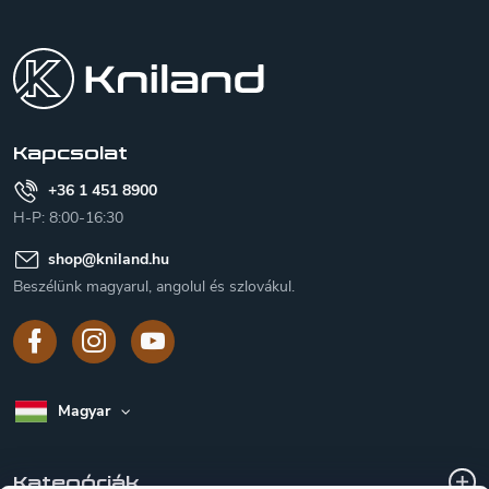
L
á
b
l
é
c
Kapcsolat
+36 1 451 8900
H-P: 8:00-16:30
shop
@
kniland.hu
Beszélünk magyarul, angolul és szlovákul.
Magyar
Kategóriák