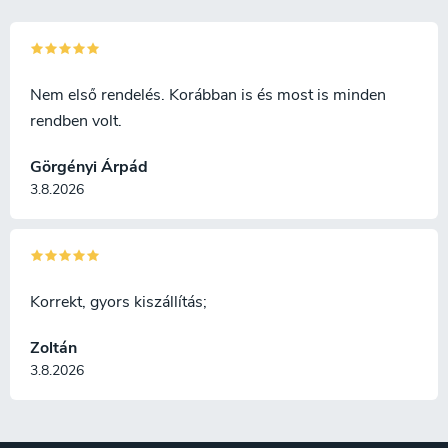
mutatóujj markáns
mélyedésének köszönhetően. A
kés felakasztására szolgáló
kapocs négy helyzetben
megfordítható, és a kés
Nem első rendelés. Korábban is és most is minden
egyaránt alkalmas jobbkezesek
rendben volt.
és balkezesek számára
egyaránt.
Görgényi Árpád
3.8.2026
Korrekt, gyors kiszállítás;
Zoltán
3.8.2026