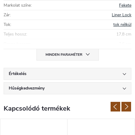
megbízhatóak és alkalmasak a mindennapi használatra. Az Ontario
Markolat színe
:
Fekete
legismertebb termékei közé tartoznak a RAT kések.
Zár
:
Liner Lock
Tok
:
tok nélkül
Teljes hossz
:
17,8 cm
Penge hossza
:
7,6 cm
MINDEN PARAMÉTER
Értékelés
Hűségkedvezmény
Kapcsolódó termékek