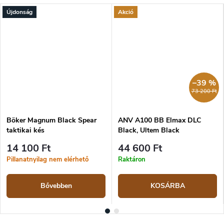
Újdonság
Akció
–39 %
73 200 Ft
Böker Magnum Black Spear
ANV A100 BB Elmax DLC
taktikai kés
Black, Ultem Black
14 100 Ft
44 600 Ft
Pillanatnyilag nem elérhető
Raktáron
Bővebben
KOSÁRBA