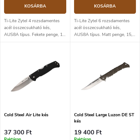
KOSÁRBA
KOSÁRBA
Ti-Lite Zytel 4 rozsdamentes
Ti-Lite Zytel 6 rozsdamentes
acél összecsukható kés,
acél összecsukható kés,
AUS8A típus. Fekete penge, 10
AUS8A típus. Matt penge, 15,2
cm hosszú. Zy-Ex markolat.
cm hosszú. Zy-Ex markolat.
Cold Steel Air Lite kés
Cold Steel Large Luzon DE ST
kés
37 300 Ft
19 400 Ft
Raktáron
Raktáron