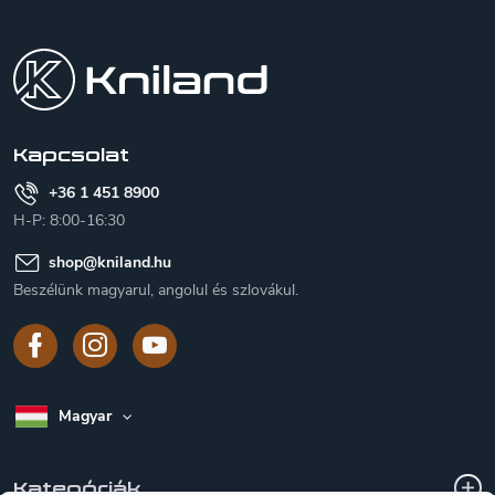
L
á
b
l
é
c
Kapcsolat
+36 1 451 8900
H-P: 8:00-16:30
shop
@
kniland.hu
Beszélünk magyarul, angolul és szlovákul.
Magyar
Kategóriák