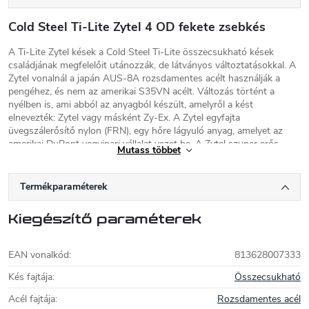
Cold Steel Ti-Lite Zytel 4 OD fekete zsebkés
A Ti-Lite Zytel kések a Cold Steel Ti-Lite összecsukható kések
családjának megfelelőit utánozzák, de látványos változtatásokkal. A
Zytel vonalnál a japán AUS-8A rozsdamentes acélt használják a
pengéhez, és nem az amerikai S35VN acélt. Változás történt a
nyélben is, ami abból az anyagból készült, amelyről a kést
elnevezték: Zytel vagy másként Zy-Ex. A Zytel egyfajta
üvegszálerősítő nylon (FRN), egy hőre lágyuló anyag, amelyet az
amerikai DuPont vegyipari vállalat vezet be. A Zytel szuper erős,
Mutass többet
ellenáll a hajlításnak, kopásnak és gyakorlatilag elpusztíthatatlan.
Ezeknek a változtatásoknak köszönhetően a kés könnyebb és
erősebb, mint Ti-Lite elődei, súlya pedig 113g. A penge spear point
Termékparaméterek
alakú, mérete 10 cm, teljes hossza 22 cm. A késnek fekete felületű
pengéje és olívazöld markolata (Olive Drab) van. A záróbiztosíték
Kiegészítő paraméterek
egy linerlock a Cold Steel márka által szabadalmaztatott másodlagos
biztosítékkal - Leaf rugós zár. A könnyű hordozhatóság érdekében
a Ti-Lites egy kicsi, de nem feltűnő acél zsebcsipesszel van
EAN vonalkód
:
813628007333
felszerelve. Nyitás csappal.
Kés fajtája
:
Összecsukható
Cold Steel kések
Acél fajtája
:
Rozsdamentes acél