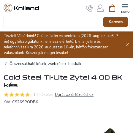
Ugrás
Kosár
a
fő
tartalomhoz
Keresés
Tisztelt Vásárlóink! Csütörtökön és pénteken (2026. augusztus 6.-7.-
én) ügyfélszolgálatunk nem lesz elérhető. E-mailjeikre és
telefonhívásaikra 2026. augusztus 10-én, hétfőn fokozatosan
válaszolunk. Köszönjük megértésüket.
Összecsukható kések, zsebkések, bicskák
Cold Steel Ti-Lite Zytel 4 OD BK
kés
1 értékelés
Ugrás az értékeléshez
Kód:
CS26SPODBK