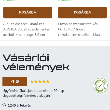
KOSÁRBA
KOSÁRBA
Air Lite összecsukható kés
Luzon összecsukható kés
AUS10A típusú rozsdamentes
8Cr13MoV típusú
acélból. Matt penge, 8,9 cm
rozsdamentes acélból. Matt
hosszú. G10 markolat.
penge, 15,2 cm hosszú. GFN
szürke föld markolat.
Vásárlói
vélemények
4,9
1240 értékelés