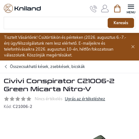
Ugrás
Kosár
a
fő
tartalomhoz
Keresés
Tisztelt Vásárlóink! Csütörtökön és pénteken (2026. augusztus 6.-7.-
én) ügyfélszolgálatunk nem lesz elérhető. E-mailjeikre és
telefonhívásaikra 2026. augusztus 10-én, hétfőn fokozatosan
válaszolunk. Köszönjük megértésüket.
Összecsukható kések, zsebkések, bicskák
Civivi Conspirator C21006-2
Green Micarta Nitro-V
Nincs értékelés
Ugrás az értékeléshez
Kód:
C21006-2