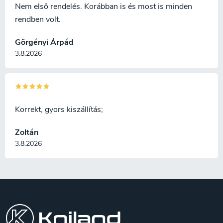
Nem első rendelés. Korábban is és most is minden
rendben volt.
Görgényi Árpád
3.8.2026
Korrekt, gyors kiszállítás;
Zoltán
3.8.2026
L
á
b
l