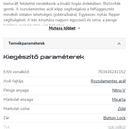
texturált felülettel rendelkezik a kiváló fogás érdekében. Biztosíték
gomb. A rozsdamentes acél klipp segítségével a felfüggesztés
mindkét oldalon lehetséges (jobbra/balra). Egykezes nyitás flipper
segítségével. A kés kinyitása nagyon egyszerű és sima, a penge
kerámia csapágyakra van helyezve.
Mutass többet
Kések Civivi
Termékparaméterek
A Civivi egy késmárka, amely a kínai gyártó WE
Knife portfóliójához tartozik. A Civivi kések
Kiegészítő paraméterek
rendkívül funkcionális, használati zárókések,
amelyeket mindennapi használatra terveztek. A
vásárlók a Civivitit a kések kiváló ár/minőség
EAN vonalkód
:
763416241152
arányáért értékelik. A minőségi markolatanyagok (szénszál, micarta,
fa, G10, FRN) és acélok, mint például CPM S35VN, 154CM, Nitro-V,
Acél fajtája
:
Rozsdamentes acél
N690, 14C28N, VG-10, D2, 10Cr15CoMoV vagy 9Cr18MoV
Penge anyaga
:
Nitro-V
használata biztosítja, hogy a kések kompromisszumok nélkül magas
értéket és teljesítményt kínáljanak.
Markolat anyaga
:
Micarta
Markolat színe
:
Zöld
Zár
:
Button Lock
Tok
:
tok nélkül