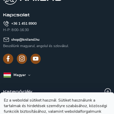
é
c
Kapcsolat
+36 1 451 8900
H-P: 8:00-16:30
shop
@
kniland.hu
Beszélünk magyarul, angolul és szlovákul.
Magyar
Kategóriák
Ez a weboldal sütiket használ. Sütiket használunk a
tartalmak és hirdetések személyre szabásához, közösségi
A vásárlásról
funkciók biztosításához, valamint weboldalforgalmunk