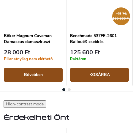
–9 %
139 500 Ft
Böker Magnum Caveman
Benchmade 537FE-2601
Damascus damaszkuszi
Bailout® zsebkés
zsebkés
28 000 Ft
125 600 Ft
Pillanatnyilag nem elérhető
Raktáron
Bővebben
KOSÁRBA
High-contrast mode
Érdekelheti Önt