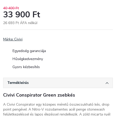
40 400 Ft
33 900 Ft
26 693 Ft ÁFA nélkül
Egységár:
Márka:
Civivi
Egyediség garanciája
Hűségkedvezmény
Gyors kézbesítés
Termékleírás
Civivi Conspirator Green zsebkés
A Civivi Conspirator egy közepes méretű összecsukható kés, drop
point pengével. A Nitro-V rozsdamentes acél penge stonewash
felületkezeléssel és lapos élezéssel rendelkezik. A zöld micarta nyél