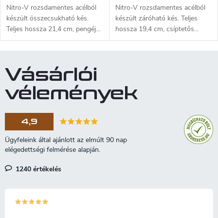
Nitro-V rozsdamentes acélból
Nitro-V rozsdamentes acélból
készült összecsukható kés.
készült záróható kés. Teljes
Teljes hossza 21,4 cm, pengéje
hossza 19,4 cm, csíptetős
8,8 cm. Markolat G10 sötétzöld
penge - 8,4 cm. Alumínium
- 12,5 cm. Súly 130 g.
markolat - 11 cm.
Vásárlói
vélemények
4,9
1240 értékelés