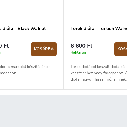
e diófa - Black Walnut
Török ​​diófa - Turkish Waln
0 Ft
6 600 Ft
KOSÁRBA
KOS
on
Raktáron
dió fa markolat készítéséhez
Török diófából készült diófa kés
aragáshoz.
készítéséhez vagy faragáshoz. 
diófa nagyon lassan nő, aminek
köszönhetően fája gyönyörű
szemcsézettséggel, nagy
keménységgel és sűrűséggel
rendelkezik. A fa színe a világo
barnától a sötétebb csíkokkal tar
csokoládébarnáig terjedhet. A s
néha szürke, lila vagy vöröses r