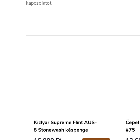
kapcsolatot.
Kizlyar Supreme Flint AUS-
Čepeľ
8 Stonewash késpenge
#75