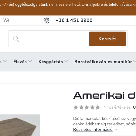
6.-7.-én) ügyfélszolgálatunk nem lesz elérhető. E-mailjeikre és telefonhívásai
+36 1 451 8900
Webáruház értékelése
Általános szerződési feltételek
Panaszkeze
Keresés
s
Élezés
Késgyártás
Borotválkozás és manikűr
Amerikai d
Nincs értékelés
U
Diófa markolat készítéséhez vagy
csokoládébarnáig terjedhet, sötéte
Részletes információ