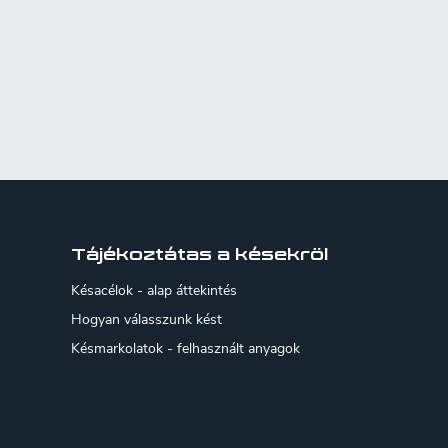
Tájékoztátas a késekröl
Késacélok - alap áttekintés
Hogyan válasszunk kést
Késmarkolatok - felhasznált anyagok