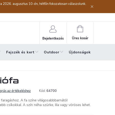
kra 2026. augusztus 10-én, hétfőn fokozatosan válaszolunk.
lési eljárás
Szerződéstől való elállás ( az áru visszaküldése)
A sze
Kosár
Üres kosár
Bejelentkezés
Fejszék és kert
Outdoor
Újdonságok
A hónap 
iófa
grás az értékeléshez
Kód:
64700
 faragáshoz. A fa színe világosabbbarnától
bb csíkokkal. A szín néha szürke, lila vagy vöröses lehet.