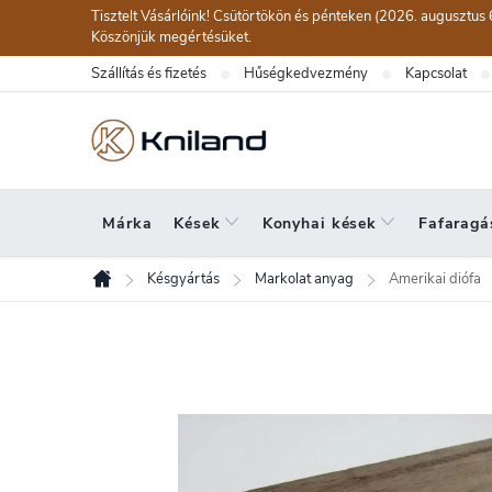
Ugrás
Tisztelt Vásárlóink! Csütörtökön és pénteken (2026. augusztus 
a
Köszönjük megértésüket.
fő
Szállítás és fizetés
Hűségkedvezmény
Kapcsolat
tartalomhoz
Márka
Kések
Konyhai kések
Fafaragá
Késgyártás
Markolat anyag
Amerikai diófa
Kezdőlap