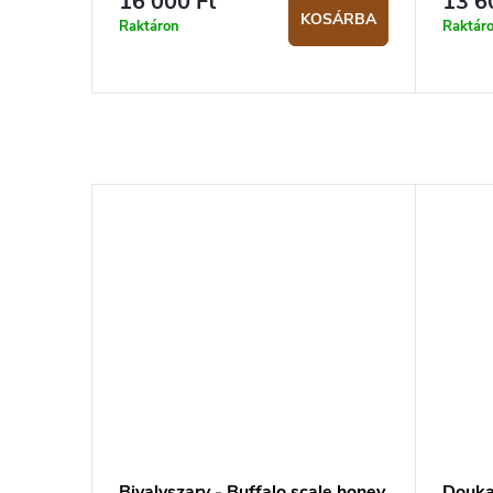
16 000 Ft
13 6
KOSÁRBA
Raktáron
Raktár
Bivalyszarv - Buffalo scale honey
Douka