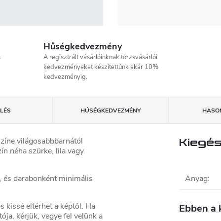
Hűségkedvezmény
s
A regisztrált vásárlóinknak törzsvásárlói
kedvezményeket készítettűnk akár 10%
kedvezményig.
LÉS
HŰSÉGKEDVEZMÉNY
HASON
színe világosabbbarnától
Kiegés
ín néha szürke, lila vagy
 és darabonként minimális
Anyag
:
 kissé eltérhet a képtől. Ha
Ebben a 
ója, kérjük, vegye fel velünk a