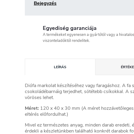
Bejegyzés
Egyediség garanciája
A termékeket egyenesen a gyártótól vagy a hivatalo
viszonteladóktól rendelitek.
LEÍRÁS
ÉRTÉKE
Diófa markolat készítéséhez vagy faragáshoz. A fa 
csokoládébarnáig terjedhet, sötétebb csíkokkal. A sz
vöröses lehet.
Méret:
120 x 40 x 30 mm (A méret hozzávetőleges,
eltérés előfordulhat.)
Mivel ez természetes anyag, minden darab eredeti, és
érdekli a készletünkben található konkrét darabok fot