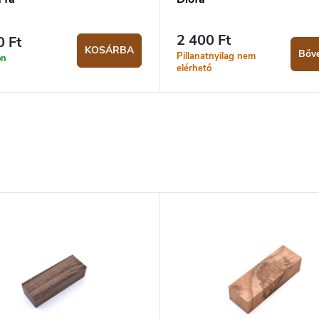
2 400 Ft
0 Ft
KOSÁRBA
Bőv
Pillanatnyilag nem
on
elérhető