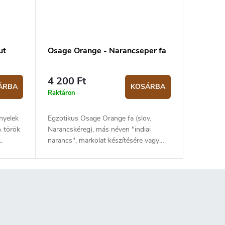
ut
Osage Orange - Narancseper fa
4 200 Ft
ÁRBA
KOSÁRBA
Raktáron
nyelek
Egzotikus Osage Orange fa (slov.
A török
Narancskéreg), más néven "indiai
narancs", markolat készítésére vagy
faragásra. A fa Argentínából származik,
és nagy sűrűség jellemzi.
sabb
kított
zín
észeket