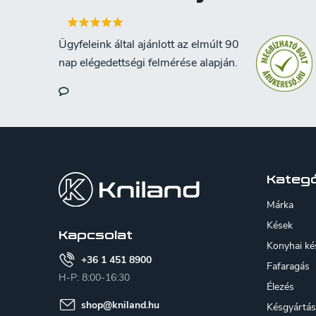
L
á
b
Kategó
l
Márka
é
Kések
Kapcsolat
Konyhai ké
c
+36 1 451 8900
Fafaragás
H-P: 8:00-16:30
Élezés
shop
@
kniland.hu
Késgyártás