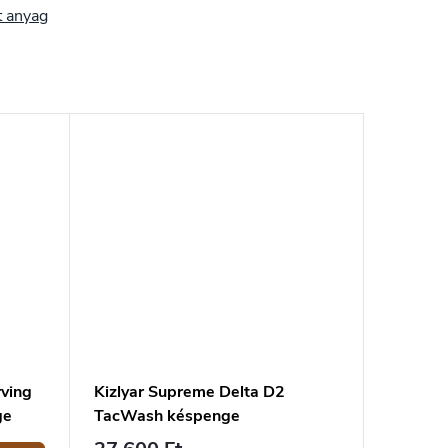
t anyag
ving
Kizlyar Supreme Delta D2
ge
TacWash késpenge