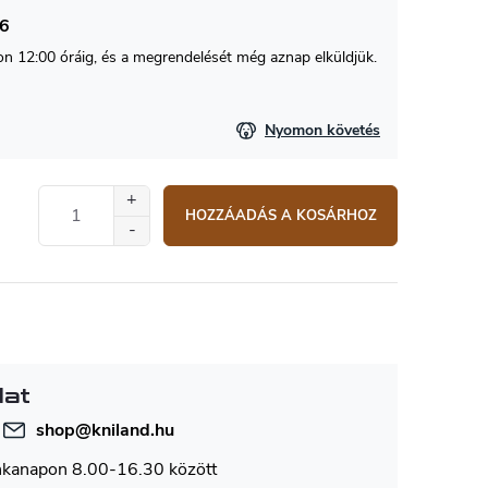
26
 12:00 óráig, és a megrendelését még aznap elküldjük.
Nyomon követés
HOZZÁADÁS A KOSÁRHOZ
lat
shop
@
kniland.hu
nkanapon 8.00-16.30 között