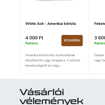
White Ash - Amerikai kőrisfa
Feket
4 000 Ft
3 60
KOSÁRBA
Raktáron
Raktár
Amerikai kőrisfa kés markolatának
Fekete 
készítésérfe vagy faragásra. A kőrisfa
vagy f
keménységéről és nagy
hajlékonyságáról ismert, ezért a
modern anyagok megjelenéséig
sporteszközök gyártására használták
fel, és az autóiparban is használták.
Vásárlói
vélemények