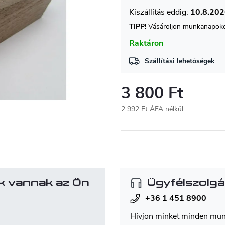
10.8.20
TIPP!
Vásároljon munkanapokon
Raktáron
Szállítási lehetőségek
3 800 Ft
2 992 Ft ÁFA nélkül
Egységár:
k vannak az Ön
Ügyfélszolgá
+36 1 451 8900
Hívjon minket minden mu