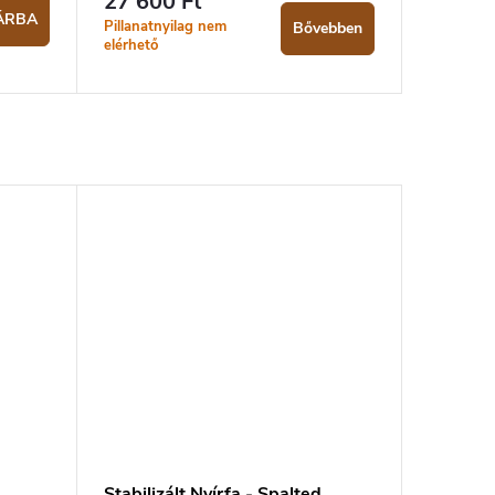
27 600 Ft
ÁRBA
Pillanatnyilag nem
Bővebben
elérhető
Stabilizált Nyírfa - Spalted