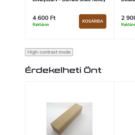
4 600 Ft
2 90
KOSÁRBA
Raktáron
Raktár
High-contrast mode
Érdekelheti Önt