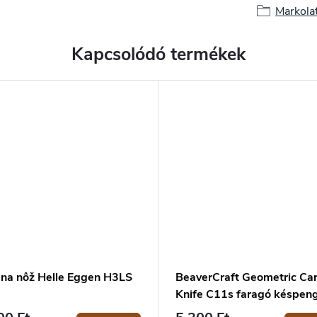
Markola
Kapcsolódó termékek
 na nôž Helle Eggen H3LS
BeaverCraft Geometric Car
Knife C11s faragó késpen