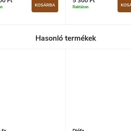
00 Ft
5 300 Ft
KOSÁRBA
KOS
on
Raktáron
 fa
​​Diófa