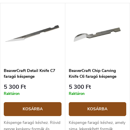
BeaverCraft Detail Knife C7
BeaverCraft Chip Carving
faragó késpenge
Knife C6 faragó késpenge
5 300 Ft
5 300 Ft
Raktáron
Raktáron
KOSÁRBA
KOSÁRBA
Késpenge faragó késhez. Rövid
Késpenge faragó késhez, amely
penge keskeny formák és
sima, lekerekített formák,