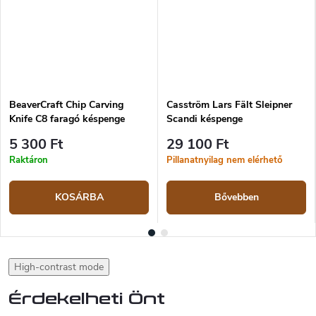
BeaverCraft Chip Carving
Casström Lars Fält Sleipner
Knife C8 faragó késpenge
Scandi késpenge
5 300 Ft
29 100 Ft
Raktáron
Pillanatnyilag nem elérhető
KOSÁRBA
Bővebben
High-contrast mode
Érdekelheti Önt