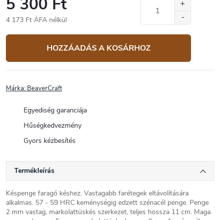
5 300 Ft
4 173 Ft ÁFA nélkül
Egységár:
HOZZÁADÁS A KOSÁRHOZ
Márka:
BeaverCraft
Egyediség garanciája
Hűségkedvezmény
Gyors kézbesítés
Termékleírás
Késpenge faragó késhez. Vastagabb farétegek eltávolítására
alkalmas. 57 - 59 HRC keménységig edzett szénacél penge. Penge
2 mm vastag, markolattüskés szerkezet, teljes hossza 11 cm. Maga