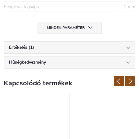
Penge vastagsága
:
2 mm
Penge keménysége
:
57-59 HRC
MINDEN PARAMÉTER
Értékelés (1)
Hűségkedvezmény
Kapcsolódó termékek