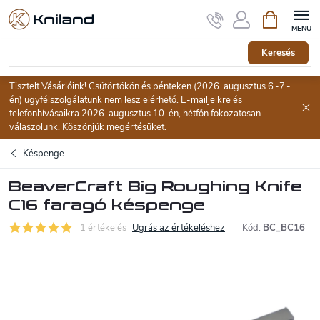
Ugrás
Kosár
a
fő
tartalomhoz
Keresés
Tisztelt Vásárlóink! Csütörtökön és pénteken (2026. augusztus 6.-7.-
én) ügyfélszolgálatunk nem lesz elérhető. E-mailjeikre és
telefonhívásaikra 2026. augusztus 10-én, hétfőn fokozatosan
válaszolunk. Köszönjük megértésüket.
Késpenge
BeaverCraft Big Roughing Knife
C16 faragó késpenge
1 értékelés
Ugrás az értékeléshez
Kód:
BC_BC16