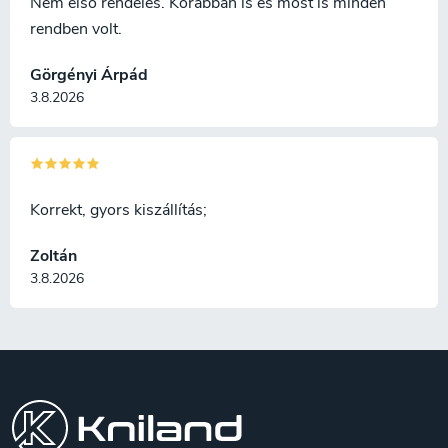
Nem első rendelés. Korábban is és most is minden
rendben volt.
Görgényi Árpád
3.8.2026
Korrekt, gyors kiszállítás;
Zoltán
3.8.2026
L
á
b
l