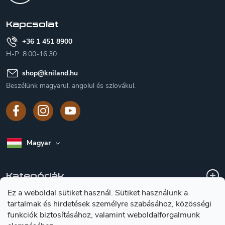
é
c
Kapcsolat
+36 1 451 8900
H-P: 8:00-16:30
shop
@
kniland.hu
Beszélünk magyarul, angolul és szlovákul.
Magyar
Kategóriák
Ez a weboldal sütiket használ. Sütiket használunk a
tartalmak és hirdetések személyre szabásához, közösségi
A vásárlásról
funkciók biztosításához, valamint weboldalforgalmunk