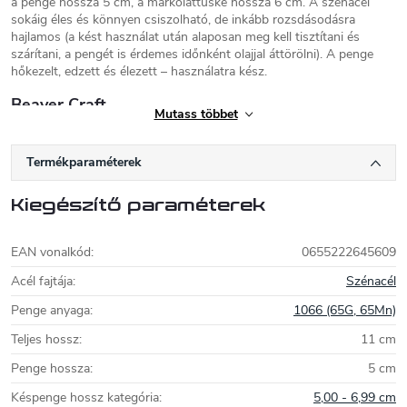
a penge hossza 5 cm, a markolattüske hossza 6 cm. A szénacél
sokáig éles és könnyen csiszolható, de inkább rozsdásodásra
hajlamos (a kést használat után alaposan meg kell tisztítani és
szárítani, a pengét is érdemes időnként olajjal áttörölni). A penge
hőkezelt, edzett és élezett – használatra kész.
Beaver Craft
Mutass többet
A BeaverCraft faragószerszámok gyártója Ukrajnából.
Különleges faragókések, kanalak és vésők különböző
Termékparaméterek
formájú és méretű, különböző faragási technikákhoz
alkalmas vésőkések. A BeaverCraft a
Kiegészítő paraméterek
faragószerszámok gyártásához speciális ötvözött
szénacélt használ, mangántartalommal és 57-59
HRC keménységgel. Ez egy rugóacél, jól éleződik, és könnyen
EAN vonalkód
:
0655222645609
elérheti rajta a magas élességet. Ennek az acélnak az egyik
legnagyobb erőssége a tartóssága - elhajlás nélkül bírja az intenzív
Acél fajtája
:
Szénacél
csavarást és hajlítást. Minden BeaverCraft szerszámot a gyártás
Penge anyaga
:
1066 (65G, 65Mn)
végén minőségellenőrzésnek vetnek alá. A gyártó gondosan
ellenőrzi a szerszámok formáját, élességét, keménységét,
Teljes hossz
:
11 cm
geometriáját és megjelenését.
Penge hossza
:
5 cm
Késpenge hossz kategória
:
5,00 - 6,99 cm