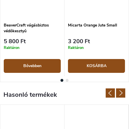
BeaverCraft vágásbiztos
Micarta Orange Jute Small
védőkesztyű
5 800 Ft
3 200 Ft
Raktáron
Raktáron
Bővebben
KOSÁRBA