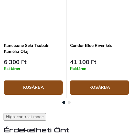
Kanetsune Seki Tsubaki
Condor Blue River kés
Kamélia Olaj
6 300 Ft
41 100 Ft
Raktáron
Raktáron
KOSÁRBA
KOSÁRBA
High-contrast mode
Érdekelheti Önt