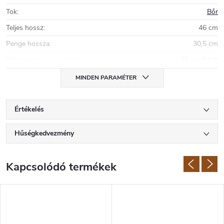
Tok
:
Bőr
Teljes hossz
:
46 cm
Penge hossza
:
30,5 cm
Késpenge hossz kategória
:
25 cm felett
MINDEN PARAMÉTER
Értékelés
Hűségkedvezmény
Kapcsolódó termékek