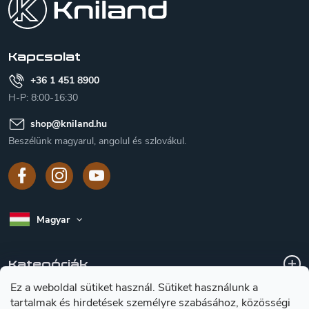
l
é
c
Kapcsolat
+36 1 451 8900
H-P: 8:00-16:30
shop
@
kniland.hu
Beszélünk magyarul, angolul és szlovákul.
Magyar
Kategóriák
Ez a weboldal sütiket használ. Sütiket használunk a
tartalmak és hirdetések személyre szabásához, közösségi
A vásárlásról