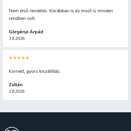
Nem első rendelés. Korábban is és most is minden
rendben volt.
Görgényi Árpád
3.8.2026
Korrekt, gyors kiszállítás;
Zoltán
3.8.2026
L
á
b