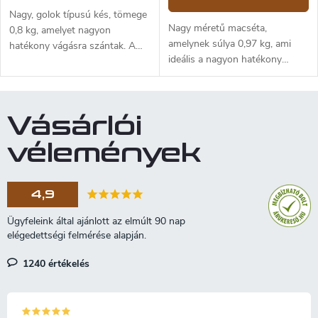
Nagy, golok típusú kés, tömege
Nagy méretű macséta,
0,8 kg, amelyet nagyon
amelynek súlya 0,97 kg, ami
hatékony vágásra szántak. A
ideális a nagyon hatékony
Golok Délkelet-Ázsiából,
vágáshoz. A Condor Makara
különösen Indonéziából
egy macséta, amelynek teljes
származó vágóeszköz. A
hossza 72,4 cm,
Condor PACK GOLOK egy
Vásárlói
pengevastagsága 3 mm. Az
masszív golok, teljes hossza
1075 magas széntartalmú acél
43,2 cm, a penge vastagsága 5
vélemények
kés 47,6 cm hosszú. Markolata
mm. 1075 magas széntartalmú
diófából készült, barna bőrtok.
acél penge. Diófa markolat,
barna bőrtok.
4,9
1240 értékelés