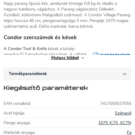
Nagy parang típusú kés, amelynek tömege 0,8 kg és ideális a
nagyon hatékony vágáshoz. A Parang vágóeszköz Délkelet-
Ázsiából, különösen Malajziából származó. A Condor Village Parang
teljes hossza 46 cm, pengevastagsága 5 mm. Pengéje 1075 magas
széntartalmú acél. Diófa markolat, barna bőrtok.
Condor szerszámok és kések
A Condor Tool & Knife
kések a közép-
amerikai El Salvadorban készülnek. A vállalat
Mutass többet
az Imacasa multinacionális vállalat része, és
nagy múltra tekint vissza. A kések mellett a
Condor Tool & Knife bozótvágó késeket és fejszéket is gyárt.
A
Termékparaméterek
márka minden termékét a szabadtéri sportok szerelmeseinek
tervezték, és az egyszerűség és a megbízhatóság jellemzi őket. A
Kiegészítő paraméterek
Condor főként természetes anyagokat használ, mint például
fát
és
bőrt
, néhány modell
micarta
vagy
cydex tokkal
is kapható. A
Condor kések, bozótvágó kések és fejszék főként
magas
EAN vonalkód
:
7417000537055
széntartalmú 1075
vagy
1095
acélból készülnek, amely, mint
minden szénacél, megfelelő ápolást igényel. Ennek ellenére egy
Acél fajtája
:
Szénacél
gyönyörű és eredeti késsel jutalmazzák, amely egy életen át tart.
Penge anyaga
:
1075 (C75, XC75)
Markolat anyaga
:
Fa