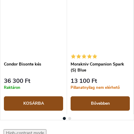
Condor Bisonte kés
Morakniv Companion Spark
(S) Blue
36 300 Ft
13 100 Ft
Raktáron
Pillanatnyilag nem elérhető
KOSÁRBA
Bővebben
High-contrast mode