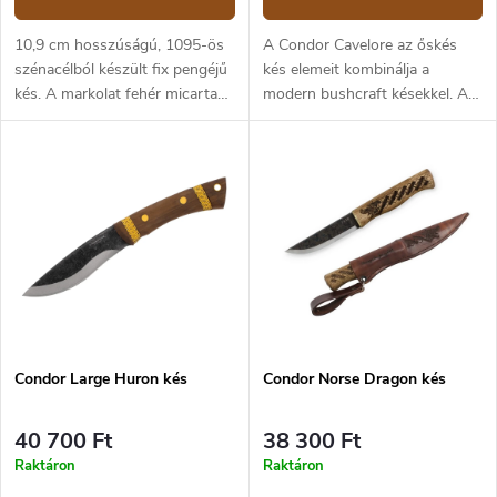
10,9 cm hosszúságú, 1095-ös
A Condor Cavelore az őskés
szénacélból készült fix pengéjű
kés elemeit kombinálja a
kés. A markolat fehér micarta
modern bushcraft késekkel. A
anyagból készült, beágyazott
kés full tang alakú. A 11 cm
türkizkék kővel.
hosszú penge 1095
szénacélból készül és
skandináv élezéssel rendelkezik.
Hickory fából (fehér dió) készült
markolat, amelyet baltás
poriszhoz is használnak.
Minőségi, kézzel varrott bőrtok
jár hozzá.
Condor Large Huron kés
Condor Norse Dragon kés
40 700 Ft
38 300 Ft
Raktáron
Raktáron