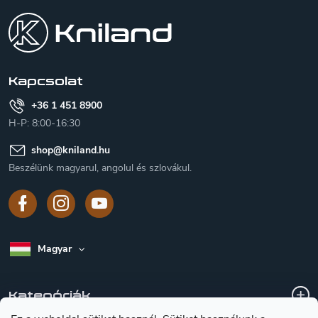
á
b
l
é
c
Kapcsolat
+36 1 451 8900
H-P: 8:00-16:30
shop
@
kniland.hu
Beszélünk magyarul, angolul és szlovákul.
Magyar
Kategóriák