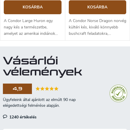
KOSÁRBA
KOSÁRBA
A Condor Large Huron egy
A Condor Norse Dragon norvég
nagy kés a természetbe,
kültéri kés, kiváló könnyebb
amelyet az amerikai indiánok
bushcraft feladatokra,
kései ihlettek. A 14,5 cm
faanyaggal végzett munkára
hosszú penge 1095 magas
vagy vadászatra. A penge
széntartalmú acélból készül és
hossza 9,9 cm, 1095-ös
Vásárlói
domború élezéssel rendelkezik.
szénacélból készült, skandináv
Diófa markolat. Nagyon szépen
csiszolással.
vélemények
kidolgozott sötét bőr tok, övre
akasztható
4,9
1240 értékelés