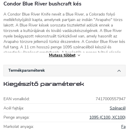
Condor Blue River bushcraft kés
A Condor Blue River Knife nevét a Blue River, a Colorado folyó
mellékfolyójától kapta, amelynek partjain az indián "Arapaho" törzs
lakott. A Blue River kések sorozata tisztelettel adózik ennek a
törzsnek a kultúrájának és kiváló vadászkészségének. A Blue River
nyele beágyazott rekonstruált türkizkővel van, amely hasonlít az
Arapaho törzsre jellemző türkiz ékszerekre. A Condor Blue River kés
full tang. A 11 cm hosszú penge 1095 szénacélból készül és
skandináv élezéssel rendelkezik. A barázdák a penge hátsó részén
Mutass többet
segít a finom vágásban. Diófából készült markolat a behelyezett
türkizkővel kényelmesen tartható. Minőségi, kézzel varrott bőrtok
jár hozzá.
Termékparaméterek
Condor szerszámok és kések
Kiegészítő paraméterek
A Condor Tool & Knife
kések a közép-
amerikai El Salvadorban készülnek. A vállalat
EAN vonalkód
:
7417000557947
az Imacasa multinacionális vállalat része, és
nagy múltra tekint vissza. A kések mellett a
Acél fajtája
:
Szénacél
Condor Tool & Knife bozótvágó késeket és fejszéket is gyárt.
A
Penge anyaga
:
1095 (C100, XC100)
márka minden termékét a szabadtéri sportok szerelmeseinek
tervezték, és az egyszerűség és a megbízhatóság jellemzi őket. A
Markolat anyaga
:
Fa
Condor főként természetes anyagokat használ, mint például
fát
és