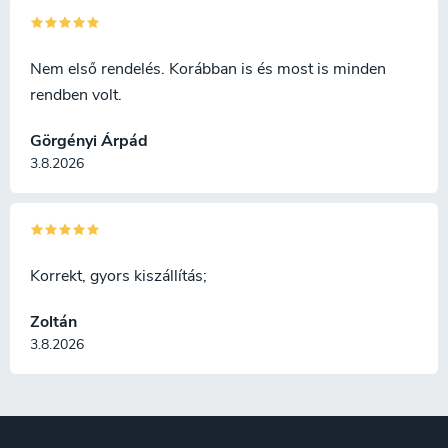
Nem első rendelés. Korábban is és most is minden
rendben volt.
Görgényi Árpád
3.8.2026
Korrekt, gyors kiszállítás;
Zoltán
3.8.2026
L