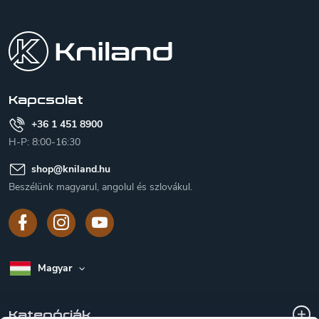
L
á
b
l
é
c
Kapcsolat
+36 1 451 8900
H-P: 8:00-16:30
shop
@
kniland.hu
Beszélünk magyarul, angolul és szlovákul.
Magyar
Kategóriák