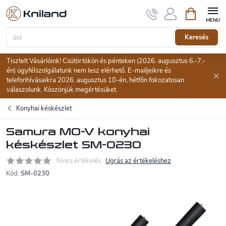
Ugrás
Kosár
a
fő
tartalomhoz
Keresés
Tisztelt Vásárlóink! Csütörtökön és pénteken (2026. augusztus 6.-7.-
én) ügyfélszolgálatunk nem lesz elérhető. E-mailjeikre és
telefonhívásaikra 2026. augusztus 10-én, hétfőn fokozatosan
válaszolunk. Köszönjük megértésüket.
Konyhai késkészlet
Samura MO-V konyhai
késkészlet SM-0230
Nincs értékelés
Ugrás az értékeléshez
Kód:
SM-0230