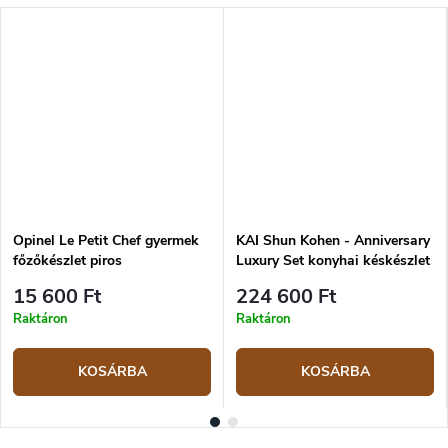
Opinel Le Petit Chef gyermek
KAI Shun Kohen - Anniversary
főzőkészlet piros
Luxury Set konyhai késkészlet
TBS-0220
15 600 Ft
224 600 Ft
Raktáron
Raktáron
KOSÁRBA
KOSÁRBA