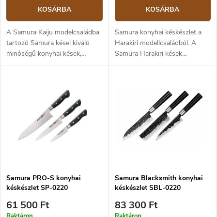
KOSÁRBA
KOSÁRBA
A Samura Kaiju modelcsaládba
Samura konyhai késkészlet a
tartozó Samura kései kiváló
Harakiri modellcsaládból. A
minőségű konyhai kések,
Samura Harakiri kések
amelyek klasszikus
minőségi és könnyű konyhai
formatervezéssel rendelkeznek.
kések vékony pengével,
Markolatuk tartós pakkawood
amelyek nagyszerű vágási
kompozit anyagból készül (fa
tulajdonságokkal rendelkeznek.
és epoxi gyanta keveréke),
A Harakiri kések japán stílusú,
pengéik pedig japán AUS-8
nyugati formájúak. A készlet
rozsdamentes acélból vannak.
tartalmaz egy Harakiri
A készlet 3 kést tartalmaz:
élezőacélt, ollót, mágneses
szakácskést, univerzális kést és
késtartót és 5 db ABS
zöldségkést.
műanyag markolatú kést fekete
színben - szakácskés, santoku,
Samura PRO-S konyhai
Samura Blacksmith konyhai
nakiri kés, univerzális kés és
késkészlet SP-0220
késkészlet SBL-0220
zöldségkés.
61 500 Ft
83 300 Ft
Raktáron
Raktáron