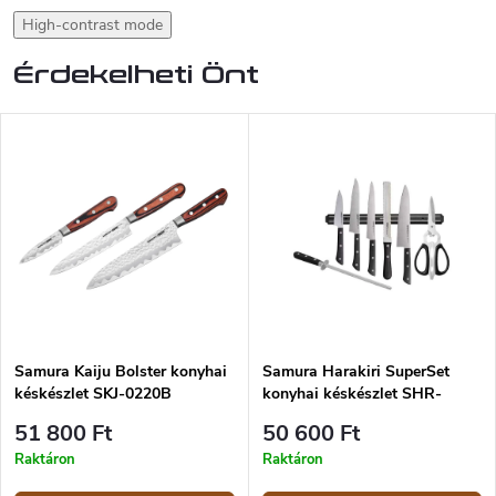
High-contrast mode
Érdekelheti Önt
Samura Kaiju Bolster konyhai
Samura Harakiri SuperSet
késkészlet SKJ-0220B
konyhai késkészlet SHR-
0280B
51 800 Ft
50 600 Ft
Raktáron
Raktáron