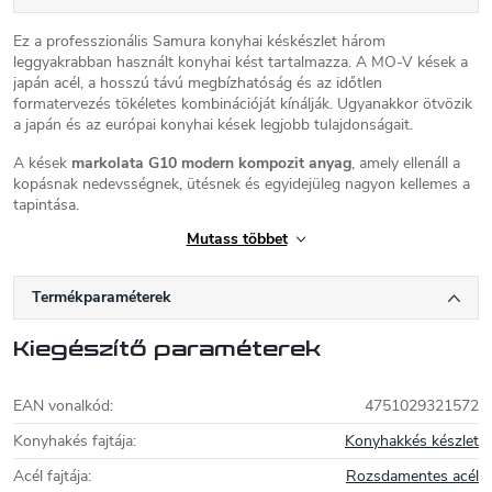
Ez a professzionális Samura konyhai késkészlet három
leggyakrabban használt konyhai kést tartalmazza. A MO-V kések a
japán acél, a hosszú távú megbízhatóság és az időtlen
formatervezés tökéletes kombinációját kínálják. Ugyanakkor ötvözik
a japán és az európai konyhai kések legjobb tulajdonságait.
A kések
markolata G10 modern kompozit anyag
, amely ellenáll a
kopásnak nedevsségnek, ütésnek és egyidejüleg nagyon kellemes a
tapintása.
Mutass többet
A pengék
japán AUS-8 rozsdamentes acélból készültek, amely
sokkal tartósabb és jobban tartja az élességet, mint a hagyományos
konyhai kés. Szintén viszonylag könnyen élezhető magas élességre.
Termékparaméterek
A készlet tartalma:
Kiegészítő paraméterek
- konyhai kés (SM-0085/G-10) - széles és kissé ívelt pengével,
amely biztosítja a zöldségek, fűszernövények vagy akár a hús gyors
és hatékony szeletelését. Ez a fajta kés nem hiányozhat egyetlen
EAN vonalkód
:
4751029321572
konyhából sem.
Konyhakés fajtája
:
Konyhakkés készlet
- gyümölcs és zöldségkés (SM-0010/G-10) - 9 cm hosszú pengével,
Acél fajtája
:
Rozsdamentes acél
amelyet kifejezetten zöldségekkel vagy gyümölcsökkel való