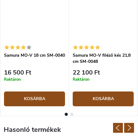
anyagokból készülnek, mint például G10, micarta, rózsafa vagy ABS
műanyag.
Samura MO-V 18 cm SM-0040
Samura MO-V filéző kés 21,8
cm SM-0048
16 500 Ft
22 100 Ft
Raktáron
Raktáron
KOSÁRBA
KOSÁRBA