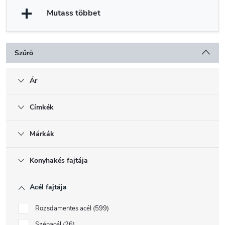
Mutass többet
Szűrő
Ár
Címkék
Márkák
Konyhakés fajtája
Acél fajtája
Rozsdamentes acél
599
Szénacél
26