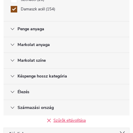
Damaszk acél
154
Penge anyaga
Markolat anyaga
Markolat színe
Késpenge hossz kategória
Élezés
Származási ország
Szűrők eltávolítása
T