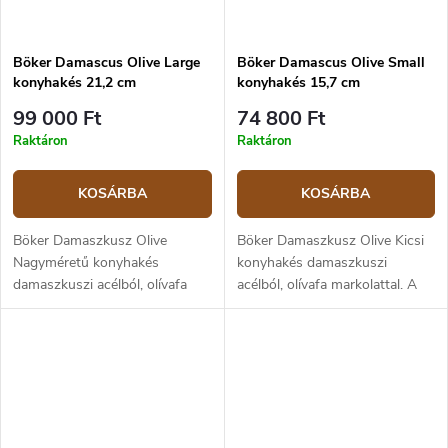
Böker Damascus Olive Large
Böker Damascus Olive Small
konyhakés 21,2 cm
konyhakés 15,7 cm
99 000 Ft
74 800 Ft
Raktáron
Raktáron
KOSÁRBA
KOSÁRBA
Böker Damaszkusz Olive
Böker Damaszkusz Olive Kicsi
Nagyméretű konyhakés
konyhakés damaszkuszi
damaszkuszi acélból, olívafa
acélból, olívafa markolattal. A
markolattal. A penge hossza
penge hossza 15,7 cm.
21,2 cm.