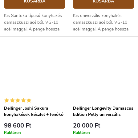
KOSÁRBA
KOSÁRBA
Kis Santoku típusú konyhakés
Kis univerzális konyhakés
damaszkuszi acélból, VG-10
damaszkuszi acélból, VG-10
acél maggal. A penge hossza
acél maggal. A penge hossza
14 cm, a teljes hossz 27,5 cm.
14 cm, a teljes hossz 27 cm.
Nyolcszögletű markolat
Nyolcszögletű markolat
szénszálból és G10-ből.
szénszálból és G10-ből.
Dellinger Joshi Sakura
Dellinger Longevity Damascus
konyhakések készlet + fenőkő
Edition Petty univerzális
konyhakés 13 cm
98 600 Ft
20 000 Ft
Raktáron
Raktáron