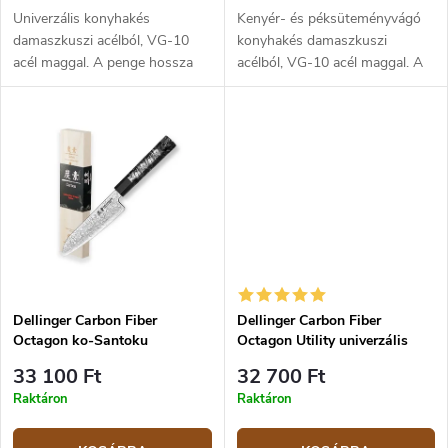
Univerzális konyhakés
Kenyér- és péksüteményvágó
damaszkuszi acélból, VG-10
konyhakés damaszkuszi
acél maggal. A penge hossza
acélból, VG-10 acél maggal. A
21,5 cm, a teljes hossz 34,5 cm.
penge hossza 21,5 cm, a teljes
Markolat: platánfa.
hossz 37 cm. Nyolcszögletű
markolat szénszálból és G10-
ből.
Dellinger Carbon Fiber
Dellinger Carbon Fiber
Octagon ko-Santoku
Octagon Utility univerzális
konyhakés 14 cm
konyhakés 14 cm
33 100 Ft
32 700 Ft
Raktáron
Raktáron