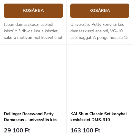
KOSÁRBA
KOSÁRBA
Japán damaszkuszi acélból
Univerzális Petty konyhai kés
készült 3 db-os luxus készlet,
damaszkuszi acélból, VG-10
sakura motívummal közvetlenül
acélmaggal. A penge hossza 13
a pengén.A készlet tartalmaz
cm, a teljes kés hossza 23 cm.
egy 1000/6000-es
Nyél platánfából.
szemcseméretű köszörűkövet
és egy útmutatót...
Dellinger Rosewood Petty
KAI Shun Classic Set konyhai
Damascus – univerzális kés
késkészlet DMS-310
13,5 cm
29 100 Ft
163 100 Ft