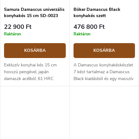
Samura Damascus univerzális
Böker Damascus Black
konyhakés 15 cm SD-0023
konyhakés szett
22 900 Ft
476 800 Ft
Raktáron
Raktáron
KOSÁRBA
KOSÁRBA
Exkluzív konyhai kés 15 cm
A Damascus konyhakéskészlet
hosszú pengével, japán
7 kést tartalmaz a Damascus
damaszk acélból, 61 HRC
Black kiadásból és egy masszív
keménységgel. A G10 kompozit
tartót a tároláshoz.
markolat erős, tartós és
kellemes tapintású. Univerzális
kés a mindennapi...