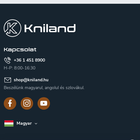
L
á
b
l
é
c
Kapcsolat
+36 1 451 8900
H-P: 8:00-16:30
shop
@
kniland.hu
Beszélünk magyarul, angolul és szlovákul.
Magyar