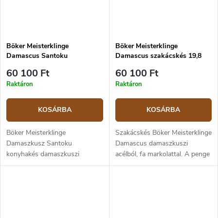
Böker Meisterklinge
Böker Meisterklinge
Damascus Santoku
Damascus szakácskés 19,8
konyhakés 16,5 cm
cm
60 100 Ft
60 100 Ft
Raktáron
Raktáron
KOSÁRBA
KOSÁRBA
Böker Meisterklinge
Szakácskés Böker Meisterklinge
Damaszkusz Santoku
Damascus damaszkuszi
konyhakés damaszkuszi
acélból, fa markolattal. A penge
acélból, tölgyfa markolattal. A
hossza 19,8 cm.
penge hossza 16,5 cm.