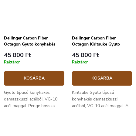
Dellinger Carbon Fiber
Dellinger Carbon Fiber
Octagon Gyuto konyhakés
Octagon Kiritsuke Gyuto
21,5 cm
konyhakés 21,5 cm
45 800 Ft
45 800 Ft
Raktáron
Raktáron
KOSÁRBA
KOSÁRBA
Gyuto típusú konyhakés
Kiritsuke Gyuto típusú
damaszkuszi acélból, VG-10
konyhakés damaszkuszi
acél maggal. Penge hossza:
acélból, VG-10 acél maggal. A
21,5 cm, teljes hossza: 36,5 cm.
penge hossza: 21,5 cm, teljes
Nyolcszögletű markolat
hossza: 36,5 cm. Nyolcszögletű
szénszálból és G10 anyagból.
markolat szénszálból és G10
anyagból.