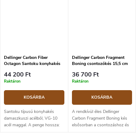
anyagból.
Dellinger Carbon Fiber
Dellinger Carbon Fragment
Octagon Santoku konyhakés
Boning csontozókés 15,5 cm
18,5 cm
44 200 Ft
36 700 Ft
Raktáron
Raktáron
KOSÁRBA
KOSÁRBA
Santoku típusú konyhakés
A rendkívül éles Dellinger
damaszkuszi acélból, VG-10
Carbon Fragment Boning kés
acél maggal. A penge hossza:
elsősorban a csontozáshoz és
18,5 cm, teljes hossza: 33,5 cm.
a hús gyors megmunkálásához