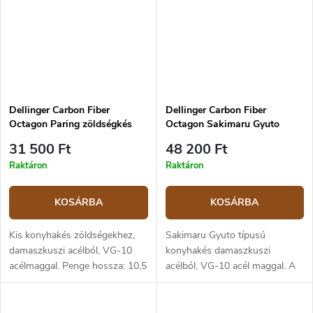
Dellinger Carbon Fiber
Dellinger Carbon Fiber
Octagon Paring zöldségkés
Octagon Sakimaru Gyuto
10,5 cm
konyhakés 21,5 cm
31 500 Ft
48 200 Ft
Raktáron
Raktáron
KOSÁRBA
KOSÁRBA
Kis konyhakés zöldségekhez,
Sakimaru Gyuto típusú
damaszkuszi acélból, VG-10
konyhakés damaszkuszi
acélmaggal. Penge hossza: 10,5
acélból, VG-10 acél maggal. A
cm, teljes hossz: 24 cm.
penge hossza: 21,5 cm, teljes
Nyolcszögletű markolat
hossza: 36 cm. Nyolcszögletű
szénszálból és G10 anyagból.
markolat szénszálból és G10