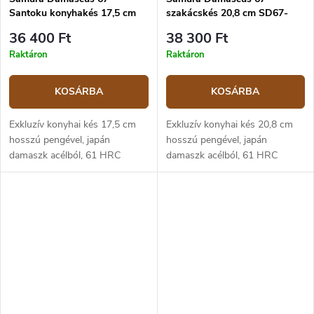
Santoku konyhakés 17,5 cm
szakácskés 20,8 cm SD67-
SD67-0094M
0085M
36 400 Ft
38 300 Ft
Raktáron
Raktáron
KOSÁRBA
KOSÁRBA
Exkluzív konyhai kés 17,5 cm
Exkluzív konyhai kés 20,8 cm
hosszú pengével, japán
hosszú pengével, japán
damaszk acélból, 61 HRC
damaszk acélból, 61 HRC
keménységgel. Az micarta
keménységgel. Az micarta
markolat erős, tartós és
markolat erős, tartós és
kellemes tapintású. A Santoku
kellemes tapintású. Széles
típusú kés egy...
behajlított végű penge a...