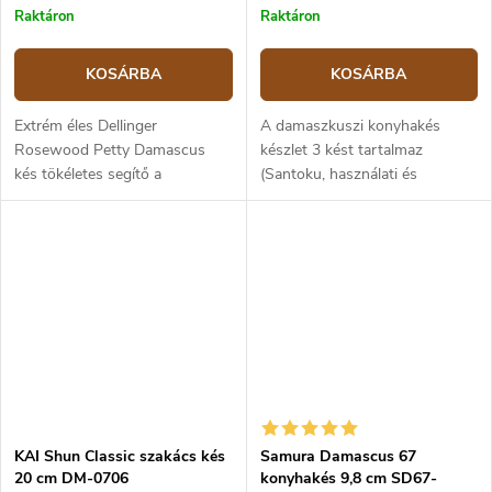
Raktáron
Raktáron
KOSÁRBA
KOSÁRBA
Extrém éles Dellinger
A damaszkuszi konyhakés
Rosewood Petty Damascus
készlet 3 kést tartalmaz
kés tökéletes segítő a
(Santoku, használati és
hozzávalók szeletelésében,
zöldségkés) a KAI Shun Classic
vágásában és tisztításában. A
kiadásból.
13,5 cm hosszú erős pengéje
alkalmas a hús...
KAI Shun Classic szakács kés
Samura Damascus 67
20 cm DM-0706
konyhakés 9,8 cm SD67-