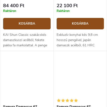
0010M
84 400 Ft
22 100 Ft
Raktáron
Raktáron
KOSÁRBA
KOSÁRBA
KAI Shun Classic szakácskés
Exkluzív konyhai kés 9,8 cm
damaszkuszi acélból, fekete
hosszú pengével, japán
pakka fa markolattal. A penge
damaszk acélból, 61 HRC
hossza 20 cm.
keménységgel. Az micarta
markolat erős, tartós és
kellemes tapintású. A kést főleg
gyümöcs és zöldség...
Samura Damascus 67
Samura Damascus 67