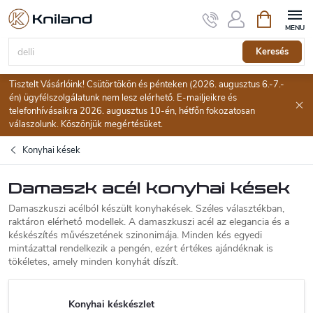
Ugrás
Kosár
a
fő
tartalomhoz
Keresés
Tisztelt Vásárlóink! Csütörtökön és pénteken (2026. augusztus 6.-7.-
én) ügyfélszolgálatunk nem lesz elérhető. E-mailjeikre és
telefonhívásaikra 2026. augusztus 10-én, hétfőn fokozatosan
válaszolunk. Köszönjük megértésüket.
Konyhai kések
Damaszk acél konyhai kések
Damaszkuszi acélból készült konyhakések. Széles választékban,
raktáron elérhető modellek. A damaszkuszi acél az elegancia és a
késkészítés művészetének szinonimája. Minden kés egyedi
mintázattal rendelkezik a pengén, ezért értékes ajándéknak is
tökéletes, amely minden konyhát díszít.
Konyhai késkészlet