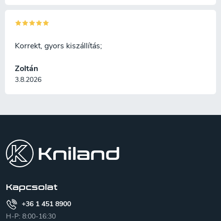
Korrekt, gyors kiszállítás;
Zoltán
3.8.2026
L
á
b
l
é
c
Kapcsolat
+36 1 451 8900
H-P: 8:00-16:30