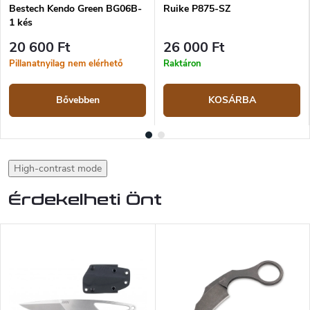
Bestech Kendo Green BG06B-
Ruike P875-SZ
1 kés
20 600 Ft
26 000 Ft
Pillanatnyilag nem elérhető
Raktáron
Bővebben
KOSÁRBA
High-contrast mode
Érdekelheti Önt