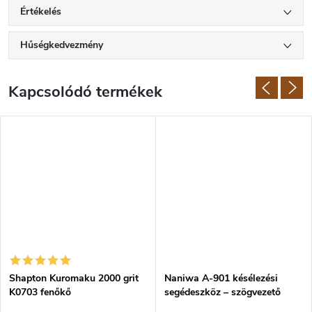
Értékelés
Hűségkedvezmény
Kapcsolódó termékek
Shapton Kuromaku 2000 grit
Naniwa A-901 késélezési
K0703 fenőkő
segédeszköz – szögvezető