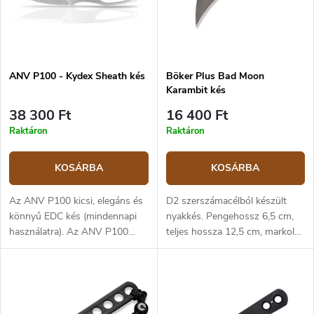
ANV P100 - Kydex Sheath kés
Böker Plus Bad Moon
Karambit kés
38 300 Ft
16 400 Ft
Raktáron
Raktáron
KOSÁRBA
KOSÁRBA
Az ANV P100 kicsi, elegáns és
D2 szerszámacélból készült
könnyű EDC kés (mindennapi
nyakkés. Pengehossz 6,5 cm,
használatra). Az ANV P100
teljes hossza 12,5 cm, markolat
Sleipner acélból készült, 58
6 cm.
HRC keménységű. 7,8 cm
hosszú pengével ideális
mindennapi munkákhoz. A tok
Kydex® anyagból készült,