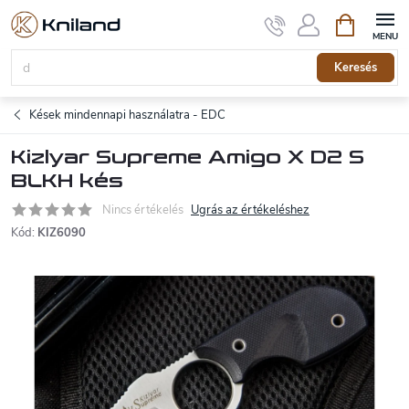
Ugrás
Kosár
a
fő
tartalomhoz
Keresés
Kések mindennapi használatra - EDC
Kizlyar Supreme Amigo X D2 S
BLKH kés
Nincs értékelés
Ugrás az értékeléshez
Kód:
KIZ6090