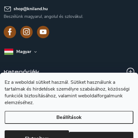
shop
@
kniland.hu
Beszélünk magyarul, angolul és szlovákul.
Magyar
Kategóriák
Ez a weboldal sütiket használ. Sütiket használunk a
tartalmak és hirdetések személyre szabásához, közösségi
A vásárlásról
funkciók biztosításához, valamint weboldalforgalmunk
elemzéséhez.
Tájékoztátas a késekröl
Beállítások
Copyright 2026
Kniland.hu
. Minden jog fenntartva.
Süti beállítások