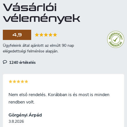
díszdobozban érkezik.
Vásárlói
vélemények
4,9
1240 értékelés
Nem első rendelés. Korábban is és most is minden
rendben volt.
Görgényi Árpád
3.8.2026