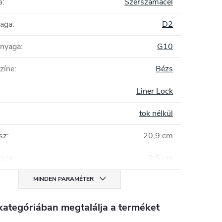
a
:
Szerszámacél
yaga
:
D2
anyaga
:
G10
zíne
:
Bézs
Liner Lock
tok nélkül
sz
:
20,9 cm
ssza
:
9,5 cm
MINDEN PARAMÉTER
kategóriában megtalálja a terméket