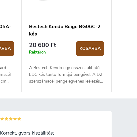
G05A-
Bestech Kendo Beige BG06C-2
kés
20 600 Ft
ÁRBA
KOSÁRBA
Raktáron
kard
A Bestech Kendo egy összecsukható
ámacél
EDC kés tanto formájú pengével. A D2
5 cm
szerszámacél penge egyenes leélezésű,
gyakra
és 9,5 cm hosszú. A penge kerámia
etően a
csapágyakra van szerelve, amelynek
és
köszönhetően a kés nyitása rendkívül
. A
egyszerű és folytonos. Markolata bézs
él
G10. A késen liner lock biztosíték
Flipper
vanacél csíptetővel a felfüggesztéshez.
Flipper típusú nyitás.
Korrekt, gyors kiszállítás;