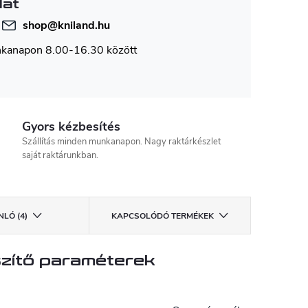
lat
shop
@
kniland.hu
nkanapon 8.00-16.30 között
Gyors kézbesítés
Szállítás minden munkanapon. Nagy raktárkészlet
saját raktárunkban.
LÓ (4)
KAPCSOLÓDÓ TERMÉKEK
zítő paraméterek