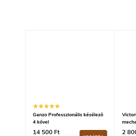
Ganzo Professzionális késélező
Victor
4 kővel
mecha
14 500 Ft
2 80