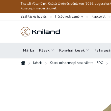
Ugrás
Tisztelt Vásárlóink! Csütörtökön és pénteken (2026. augusztus 
a
Köszönjük megértésüket.
fő
Szállítás és fizetés
Hűségkedvezmény
Kapcsolat
tartalomhoz
Márka
Kések
Konyhai kések
Fafaragá
Kések
Kések mindennapi használatra - EDC
Kezdőlap