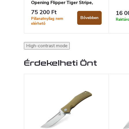
Opening Flipper Tiger Stripe,
Liner Lock, G10
75 200 Ft
16 0
Bővebben
Pillanatnyilag nem
Raktár
elérhető
High-contrast mode
Érdekelheti Önt