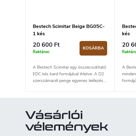
Bestech Scimitar Beige BG05C-
Beste
1 kés
kés
20 600 Ft
20 6
KOSÁRBA
Raktáron
Raktár
A Bestech Scimitar egy összecsukható
A Best
EDC kés kard formájával ihletve. A D2
mindenn
szerszámacél penge egyenes leélezésű,
formájú
és 9,5 cm hosszú. A penge kerámia
D2 sze
csapágyakra van szerelve, amelynek
leélezé
köszönhetően a kés nyitása rendkívül
kerámia
egyszerű és folytonos. Markolata bézs
amelyn
Vásárlói
G10. A késen liner lock biztosíték
rendkív
vanacél csíptetővel a felfüggesztéshez.
Markola
vélemények
Flipper típusú nyitás.
biztosí
felfügg