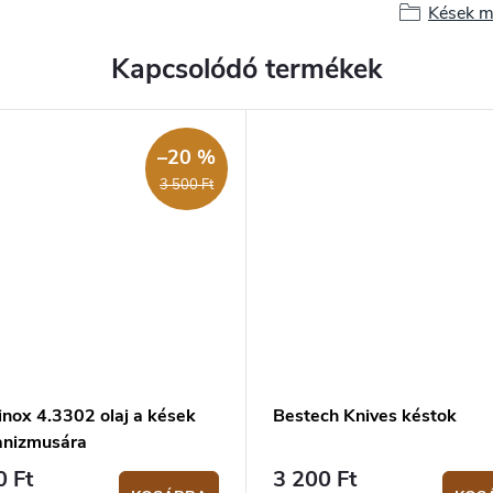
Kések m
Kapcsolódó termékek
–20 %
3 500 Ft
inox 4.3302 olaj a kések
Bestech Knives késtok
nizmusára
0 Ft
3 200 Ft