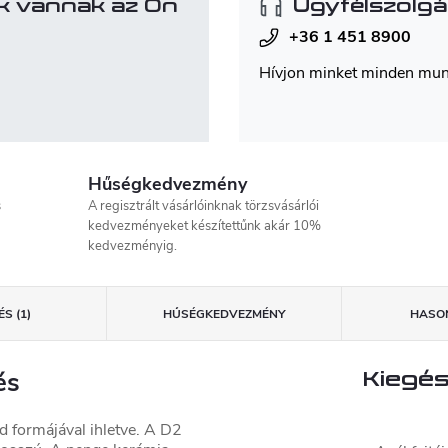
k vannak az Ön
Ügyfélszolgá
+36 1 451 8900
Hívjon minket minden mu
Hűségkedvezmény
s
A regisztrált vásárlóinknak törzsvásárlói
kedvezményeket készítettűnk akár 10%
kedvezményig.
S (1)
HŰSÉGKEDVEZMÉNY
HASON
és
Kiegés
 formájával ihletve. A D2