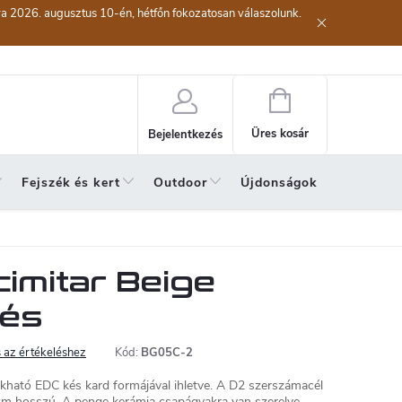
kra 2026. augusztus 10-én, hétfőn fokozatosan válaszolunk.
lési eljárás
Szerződéstől való elállás ( az áru visszaküldése)
A sze
Kosár
Üres kosár
Bejelentkezés
Fejszék és kert
Outdoor
Újdonságok
A hónap 
imitar Beige
kés
 az értékeléshez
Kód:
BG05C-2
kható EDC kés kard formájával ihletve. A D2 szerszámacél
 cm hosszú. A penge kerámia csapágyakra van szerelve,