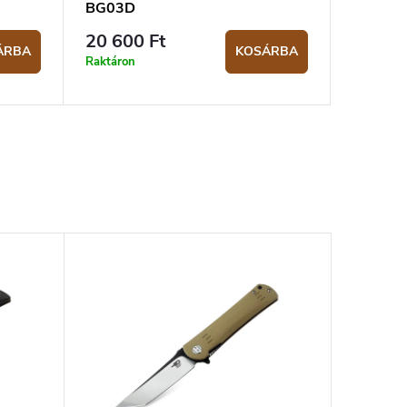
BG03D
20 600 Ft
ÁRBA
KOSÁRBA
Raktáron