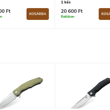
1 kés
00 Ft
20 600 Ft
KOSÁRBA
KOS
on
Raktáron