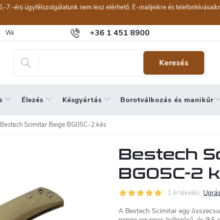
6.-7.-én) ügyfélszolgálatunk nem lesz elérhető. E-mailjeikre és telefonhívásai
+36 1 451 8900
Webáruház értékelése
Általános szerződési feltételek
Panaszkeze
Keresés
s
Élezés
Késgyártás
Borotválkozás és manikűr
Bestech Scimitar Beige BG05C-2 kés
Bestech Sc
BG05C-2 
1 értékelés
Ugrás
A Bestech Scimitar egy összecsu
penge egyenes leélezésű, és 9,5