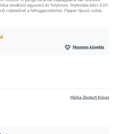
ása rendkívül egyszerű és folytonos. Markolata bézs G10.
cél csíptetővel a felfüggesztéshez. Flipper típusú nyitás.
tő
Nyomon követés
Márka:
Bestech Knives