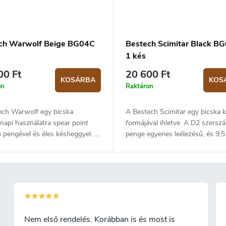
ch Warwolf Beige BG04C
Bestech Scimitar Black B
1 kés
00 Ft
20 600 Ft
KOSÁRBA
KOS
on
Raktáron
ech Warwolf egy bicska
A Bestech Scimitar egy bicska 
api használatra spear point
formájával ihletve. A D2 szersz
 pengével és éles késheggyel. A
penge egyenes leélezésű, és 9,
rszámacél penge egyenes
hosszú. A penge kerámia csapá
sű, és 9,5 cm hosszú. A penge
van szerelve, amelynek köszönh
 csapágyakra van szerelve,
kés nyitása rendkívül egyszerű 
ek köszönhetően a kés nyitása
folytonos. Markolata fekete G10
ül egyszerű és folytonos.
késen liner lock biztosíték vanac
ta bézs G10. A késen liner lock
csíptetővel a felfüggesztéshez. 
ték vanacél csíptetővel a
típusú nyitás.
Nem első rendelés. Korábban is és most is
esztéshez. Flipper típusú nyitás.