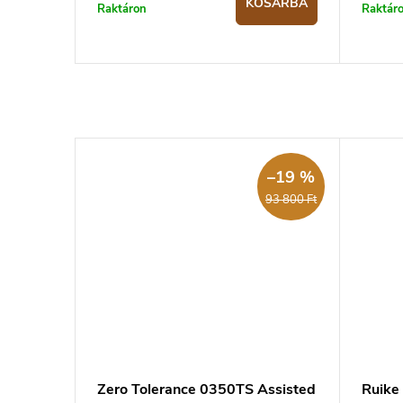
KOSÁRBA
Raktáron
Raktár
–19 %
93 800 Ft
Zero Tolerance 0350TS Assisted
Ruike