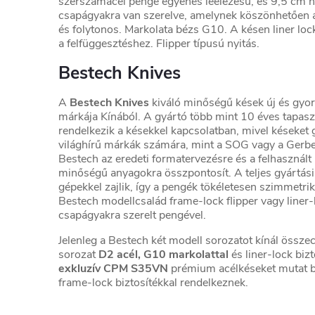
szerszámacél penge egyenes leélezésű, és 9,5 cm 
csapágyakra van szerelve, amelynek köszönhetően a
és folytonos. Markolata bézs G10. A késen liner lock
a felfüggesztéshez. Flipper típusú nyitás.
Bestech Knives
A
Bestech Knives
kiváló minőségű kések új és gyor
márkája Kínából. A gyártó több mint 10 éves tapaszt
rendelkezik a késekkel kapcsolatban, mivel késeket 
világhírű márkák számára, mint a SOG vagy a Gerbe
Bestech az eredeti formatervezésre és a felhasznált 
minőségű anyagokra összpontosít. A teljes gyártá
gépekkel zajlik, így a pengék tökéletesen szimmetri
Bestech modellcsalád frame-lock flipper vagy liner-l
csapágyakra szerelt pengével.
Jelenleg a Bestech két modell sorozatot kínál össz
sorozat
D2 acél, G10 markolattal
és liner-lock bizt
exkluzív CPM S35VN
prémium acélkéseket mutat be
frame-lock biztosítékkal rendelkeznek.