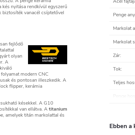
hosszú. A penge kerámia
Acél fajtáj
 kés nyitása rendkívül egyszerű
 biztosíték vanacél csíptetővel
Penge an
Markolat 
Markolat s
san fejlődő
alattal
Zár
:
gyárt olyan
r. A
kiváló
Tok
:
si folyamat modern CNC
kusak és pontosan illeszkedik. A
Teljes hos
ock flipper, kerámia
Penge ho
ecsukható késekkel. A G10
osítékkal van ellátva. A
titanium
, amelyek titán markolattal és
Ebben a 