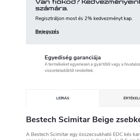
Van fiókod? Kedvezményein
számára.
Regisztráljon most és 2% kedvezményt kap.
Bejegyzés
Egyediség garanciája
A termékeket egyenesen a gyártótól vagy a hivatalo
viszonteladóktól rendelitek.
LEÍRÁS
ÉRTÉKELÉ
Bestech Scimitar Beige zsebk
A Bestech Scimitar egy összecsukható EDC kés kard