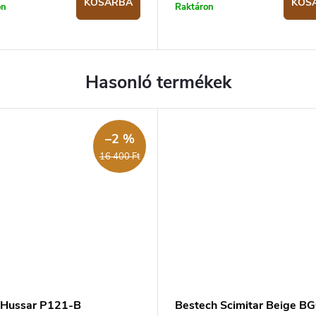
KOSÁRBA
KOS
on
Raktáron
–2 %
16 400 Ft
 Hussar P121-B
Bestech Scimitar Beige B