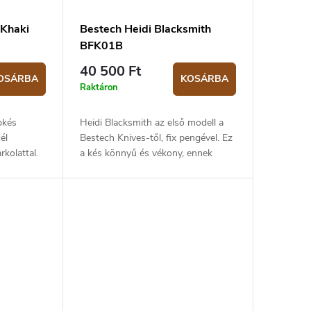
 Khaki
Bestech Heidi Blacksmith
BFK01B
40 500 Ft
OSÁRBA
KOSÁRBA
Raktáron
bkés
Heidi Blacksmith az első modell a
él
Bestech Knives-től, fix pengével. Ez
kolattal.
a kés könnyű és vékony, ennek
9 cm,
köszönhetően viszonylag
kényelmesen viselhető a nyakon.
Ugyanakkor a szilárd...