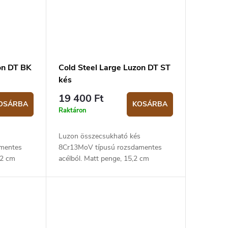
on DT BK
Cold Steel Large Luzon DT ST
kés
19 400 Ft
OSÁRBA
KOSÁRBA
Raktáron
s
Luzon összecsukható kés
mentes
8Cr13MoV típusú rozsdamentes
,2 cm
acélból. Matt penge, 15,2 cm
mok színű
hosszú. GFN sivatagi homok színű
markolat.