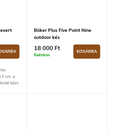
Desert
Böker Plus Five Point Nine
outdoor kés
18 000 Ft
OSÁRBA
KOSÁRBA
Raktáron
tes
,3 cm, a
rkolat bézs
tosítás: