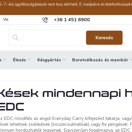
6.-7.-én) ügyfélszolgálatunk nem lesz elérhető. E-mailjeikre és telefonhívásai
+36 1 451 8900
Webáruház értékelése
Általános szerződési feltételek
Panaszkeze
Keresés
s
Élezés
Késgyártás
Borotválkozás és manikűr
Kések mindennapi h
EDC
z EDC rövidítés az angol
Everyday Carry
kifejezést takarja, vag
ések lehetnek zsebkések (összecsukhatóak) vagy fix pengések.
önnyen hordozhatók legyenek. Egyszerűen fogalmazva, az EDC