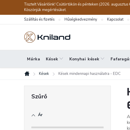
Ugrás
Tisztelt Vásárlóink! Csütörtökön és pénteken (2026. augusztus 
a
Köszönjük megértésüket.
fő
Szállítás és fizetés
Hűségkedvezmény
Kapcsolat
tartalomhoz
Márka
Kések
Konyhai kések
Fafaragá
Kések
Kések mindennapi használatra - EDC
Kezdőlap
O
l
d
Ár
A
a
k
l
k