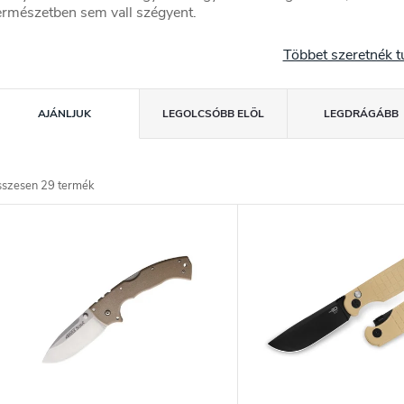
ermészetben sem vall szégyent.
Többet szeretnék t
T
AJÁNLJUK
LEGOLCSÓBB ELÖL
LEGDRÁGÁBB
e
m
sszesen
29
termék
T
é
e
k
e
m
k
é
k
e
e
n