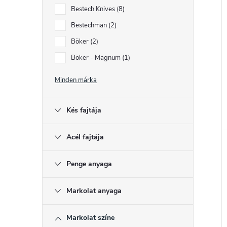
Bestech Knives
8
l
Bestechman
2
Böker
2
i
Böker - Magnum
1
t
Minden márka
j
Kés fajtája
Acél fajtája
Penge anyaga
Markolat anyaga
Markolat színe