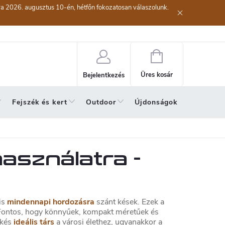
kra 2026. augusztus 10-én, hétfőn fokozatosan válaszolunk.
lési eljárás
Szerződéstől való elállás ( az áru visszaküldése)
A sze
Kosár
Üres kosár
Bejelentkezés
Fejszék és kert
Outdoor
Újdonságok
A hónap 
asználatra -
yis
mindennapi hordozásra
szánt kések. Ezek a
 Fontos, hogy könnyűek, kompakt méretűek és
 kés
ideális társ
a városi élethez, ugyanakkor a