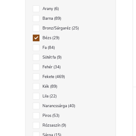
Arany
6
Barna
89
Bronz/Sárgaréz
25
Bézs
29
Fa
84
Sötét fa
9
Fehér
34
Fekete
469
Kék
89
Lila
22
Narancssárga
40
Piros
53
Rózsaszín
9
Sárga
15