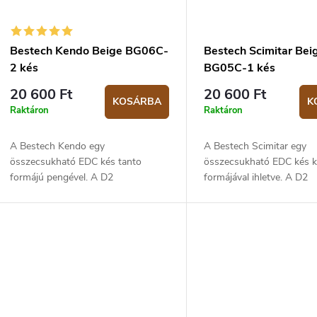
Bestech Kendo Beige BG06C-
Bestech Scimitar Bei
2 kés
BG05C-1 kés
20 600 Ft
20 600 Ft
KOSÁRBA
K
Raktáron
Raktáron
A Bestech Kendo egy
A Bestech Scimitar egy
összecsukható EDC kés tanto
összecsukható EDC kés k
formájú pengével. A D2
formájával ihletve. A D2
szerszámacél penge egyenes
szerszámacél penge egye
leélezésű, és 9,5 cm hosszú. A
leélezésű, és 9,5 cm hoss
penge kerámia csapágyakra van
penge kerámia csapágyak
szerelve, amelynek...
szerelve,...