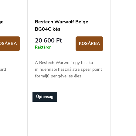
ge
Bestech Warwolf Beige
BG04C kés
20 600 Ft
OSÁRBA
KOSÁRBA
Raktáron
A Bestech Warwolf egy bicska
ard
mindennapi használatra spear point
formájú pengével és éles
nes
késheggyel. A D2 szerszámacél
zú. A
penge egyenes leélezésű, és 9,5 cm
ra van
hosszú. A penge kerámia...
Újdonság