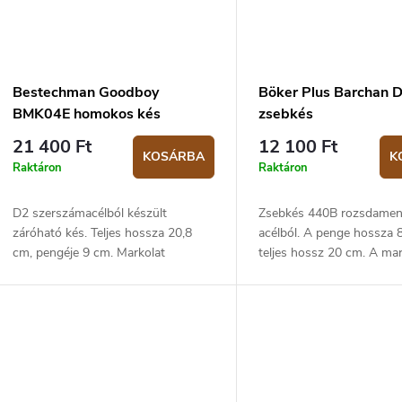
Bestechman Goodboy
Böker Plus Barchan 
BMK04E homokos kés
zsebkés
21 400 Ft
12 100 Ft
KOSÁRBA
K
Raktáron
Raktáron
D2 szerszámacélból készült
Zsebkés 440B rozsdamen
záróható kés. Teljes hossza 20,8
acélból. A penge hossza 8
cm, pengéje 9 cm. Markolat
teljes hossz 20 cm. A ma
homokbarna G10 anyagból. Súly 98
G10 anyagból készült. Biz
g.
liner lock.