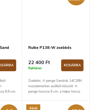
 Sand
Ruike P138-W zsebkés
22 400 Ft
OSÁRBA
KOSÁRBA
Raktáron
lból
Zsebkés. A penge Sandvik 14C28N
n
rozsdamentes acélból készült. A
sza 8,9 cm.
penge hossza 9 cm, a teljes hossz
22,1 cm. A markolat barna G10-ből
készült. Biztonsági zár: liner lock.
Akció