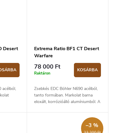
D Desert
Extrema Ratio BF1 CT Desert
Warfare
78 000 Ft
OSÁRBA
KOSÁRBA
Raktáron
 acélból,
Zsebkés EDC Böhler N690 acélból,
kolat
tanto formában. Markolat barna
eloxált, korrózióálló alumíniumból. A
ossza 6,9
penge hossza 6,9 cm, a teljes hossz
m.
17,1 cm.
–3 %
23 200 Ft