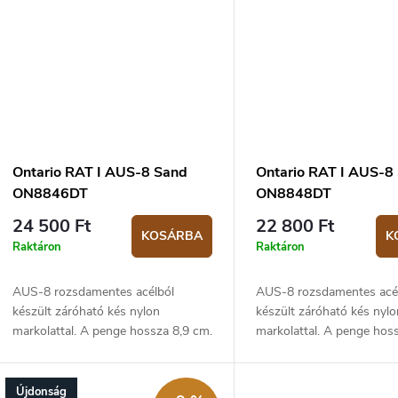
Ontario RAT I AUS-8 Sand
Ontario RAT I AUS-8
ON8846DT
ON8848DT
24 500 Ft
22 800 Ft
KOSÁRBA
K
Raktáron
Raktáron
AUS-8 rozsdamentes acélból
AUS-8 rozsdamentes acé
készült záróható kés nylon
készült záróható kés nylo
markolattal. A penge hossza 8,9 cm.
markolattal. A penge hos
Újdonság