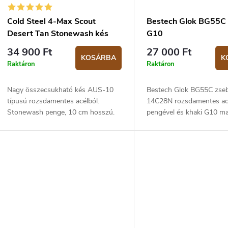
k
d
Cold Steel 4-Max Scout
Bestech Glok BG55C
e
Desert Tan Stonewash kés
G10
z
34 900 Ft
27 000 Ft
KOSÁRBA
K
s
é
Raktáron
Raktáron
s
Nagy összecsukható kés AUS-10
Bestech Glok BG55C zse
á
e
típusú rozsdamentes acélból.
14C28N rozsdamentes ac
Stonewash penge, 10 cm hosszú.
pengével és khaki G10 mar
Griv-Ex nyél, sivatagi homok.
Gombzárral. Pengehossz 
a
teljes hossza 20,5 cm.