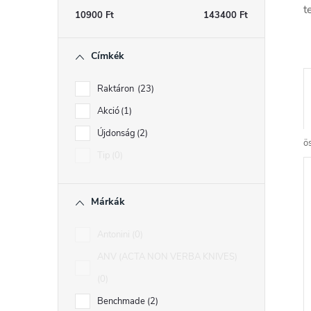
t
s
10900
Ft
143400
Ft
ó
Címkék
p
a
Raktáron
23
n
Akció
1
r
e
Újdonság
2
ö
l
Tip
0
Márkák
r
Antonini
0
r
ANV (ACTA NON VERBA KNIVES)
0
Benchmade
2