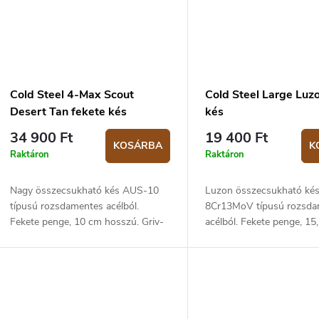
Cold Steel 4-Max Scout
Cold Steel Large Luz
Desert Tan fekete kés
kés
34 900 Ft
19 400 Ft
KOSÁRBA
K
Raktáron
Raktáron
Nagy összecsukható kés AUS-10
Luzon összecsukható ké
típusú rozsdamentes acélból.
8Cr13MoV típusú rozsda
Fekete penge, 10 cm hosszú. Griv-
acélból. Fekete penge, 15
Ex nyél, sivatagi homok.
hosszú. GFN sivatagi ho
markolat.