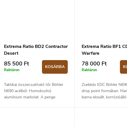
Extrema Ratio BD2 Contractor
Extrema Ratio BF1 C
Desert
Warfare
85 500 Ft
78 000 Ft
KOSÁRBA
K
Raktáron
Raktáron
Taktikai összecsukható tőr Böhler
Zsebkés EDC Böhler N690
N690 acélból. Homokszínű
drop point formában. Mar
alumínium markolat. A penge
barna eloxált, korrózióálló
hossza 9,4 cm, teljes hossz 22,2
alumíniumból. A penge h
cm. Liner‑lock zár.
cm, a teljes hossz 17,1 c