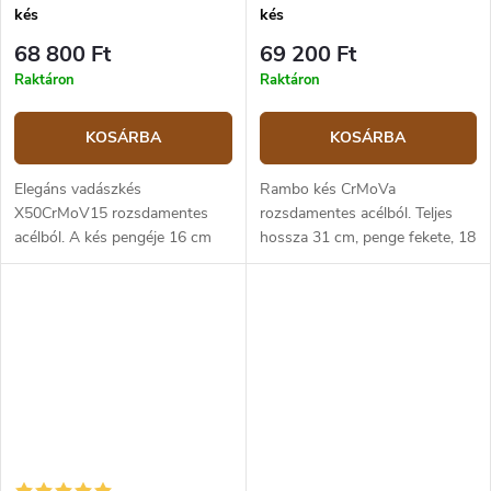
kés
kés
68 800 Ft
69 200 Ft
Raktáron
Raktáron
KOSÁRBA
KOSÁRBA
Elegáns vadászkés
Rambo kés CrMoVa
X50CrMoV15 rozsdamentes
rozsdamentes acélból. Teljes
acélból. A kés pengéje 16 cm
hossza 31 cm, penge fekete, 18
hosszú, a teljes hossz 29 cm. A
cm hosszú. Üreges markolat,
markolat fából készült, melynek
öntött fémből.
végén egy vaddisznó motívum
található....