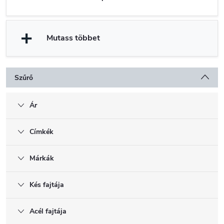
Mutass többet
Szűrő
Ár
Címkék
Márkák
Kés fajtája
Acél fajtája