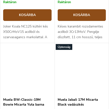
Raktáron
Raktáron
KOSÁRBA
KOSÁRBA
Joker Koala NC125 kültéri kés
Késes karambit rozsdamentes
X50CrMoV15 acélból és
acélból 3Cr13MoV. Pengéje
szarvasagancs markolattal. A
díszített, 11 cm hosszú, teljes
penge hossza 8 cm.
hossza 25 cm. Nylon markolat.
Újdonság
Nylon tok.
Muela BW-Classic-19M
Muela Jabali 17M Micarta
Bowie Micarta Yuta barna
Black vadászkés