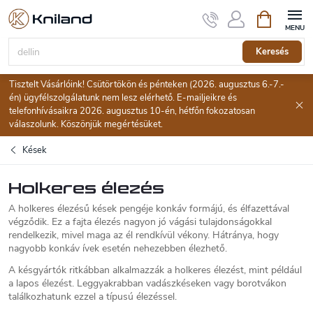
Ugrás
Kosár
a
fő
tartalomhoz
Keresés
Tisztelt Vásárlóink! Csütörtökön és pénteken (2026. augusztus 6.-7.-
én) ügyfélszolgálatunk nem lesz elérhető. E-mailjeikre és
telefonhívásaikra 2026. augusztus 10-én, hétfőn fokozatosan
válaszolunk. Köszönjük megértésüket.
Kések
Holkeres élezés
A holkeres élezésű kések pengéje konkáv formájú, és élfazettával
végződik. Ez a fajta élezés nagyon jó vágási tulajdonságokkal
rendelkezik, mivel maga az él rendkívül vékony. Hátránya, hogy
nagyobb konkáv ívek esetén nehezebben élezhető.
A késgyártók ritkábban alkalmazzák a holkeres élezést, mint például
a lapos élezést. Leggyakrabban vadászkéseken vagy borotvákon
találkozhatunk ezzel a típusú élezéssel.