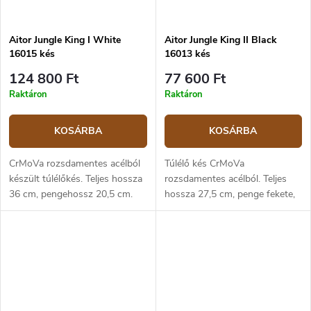
Aitor Jungle King I White
Aitor Jungle King II Black
16015 kés
16013 kés
124 800 Ft
77 600 Ft
Raktáron
Raktáron
KOSÁRBA
KOSÁRBA
CrMoVa rozsdamentes acélból
Túlélő kés CrMoVa
készült túlélőkés. Teljes hossza
rozsdamentes acélból. Teljes
36 cm, pengehossz 20,5 cm.
hossza 27,5 cm, penge fekete,
Markolat fehér, üreges, öntött
13,5 cm hosszú. Üreges
fémből készült.
markolat, öntött fémből.