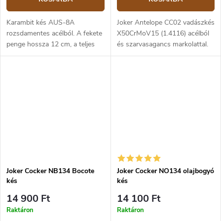
Karambit kés AUS-8A
Joker Antelope CC02 vadászkés
rozsdamentes acélból. A fekete
X50CrMoV15 (1.4116) acélból
penge hossza 12 cm, a teljes
és szarvasagancs markolattal.
hossz 23 cm. A markolat fekete
A penge hossza 19,5 cm.
Griv-Ex anyagból készült.
Kydex tok tartozik hozzá.
Joker Cocker NB134 Bocote
Joker Cocker NO134 olajbogyó
kés
kés
14 900 Ft
14 100 Ft
Raktáron
Raktáron