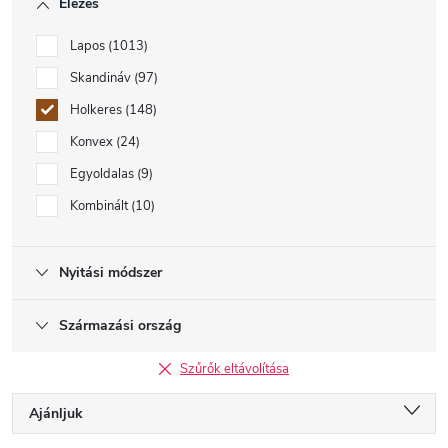
Élezés
Lapos
1013
Skandináv
97
Holkeres
148
Konvex
24
Egyoldalas
9
Kombinált
10
Nyitási módszer
Származási ország
Szűrők eltávolítása
T
Ajánljuk
e