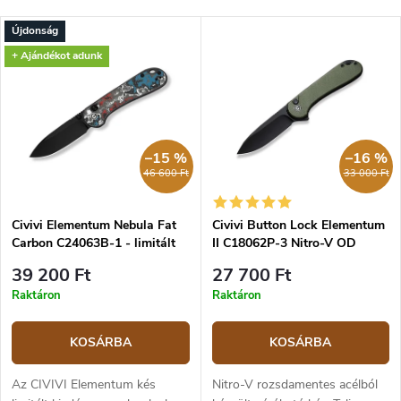
r
Legolcsóbb elöl
m
T
Újdonság
é
Legdrágább
e
+ Ajándékot adunk
k
r
Legnépszerűbb termékek
e
m
k
é
ABC szerint
r
k
e
e
–15 %
–16 %
n
k
46 600 Ft
33 000 Ft
d
l
e
i
z
Civivi Elementum Nebula Fat
Civivi Button Lock Elementum
s
Carbon C24063B-1 - limitált
II C18062P-3 Nitro-V OD
é
t
kiadás
Green G10
s
á
39 200 Ft
27 700 Ft
e
j
Raktáron
Raktáron
a
KOSÁRBA
KOSÁRBA
Az CIVIVI Elementum kés
Nitro-V rozsdamentes acélból