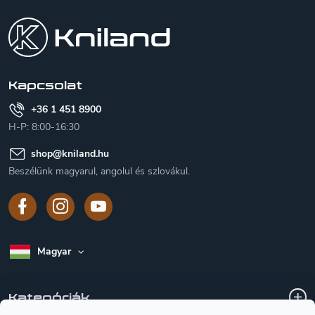
á
b
l
é
c
Kapcsolat
+36 1 451 8900
H-P: 8:00-16:30
shop
@
kniland.hu
Beszélünk magyarul, angolul és szlovákul.
Magyar
Kategóriák