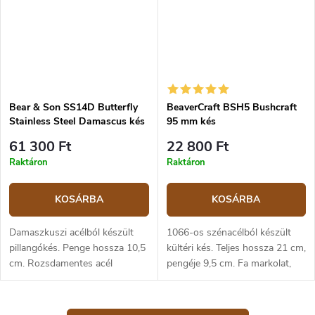
Bear & Son SS14D Butterfly
BeaverCraft BSH5 Bushcraft
Stainless Steel Damascus kés
95 mm kés
61 300 Ft
22 800 Ft
Raktáron
Raktáron
KOSÁRBA
KOSÁRBA
Damaszkuszi acélból készült
1066-os szénacélból készült
pillangókés. Penge hossza 10,5
kültéri kés. Teljes hossza 21 cm,
cm. Rozsdamentes acél
pengéje 9,5 cm. Fa markolat,
markolat ezüst színben.
európai diófából készült.
L