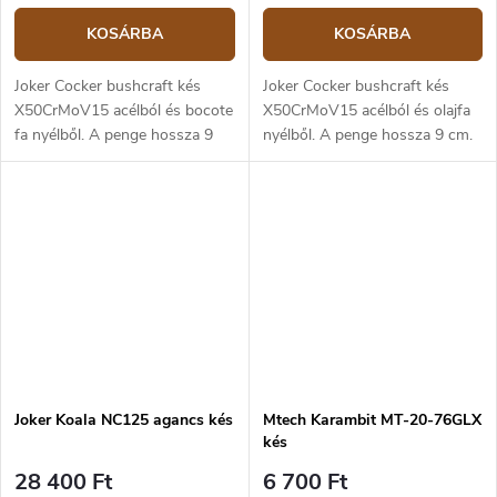
KOSÁRBA
KOSÁRBA
Joker Cocker bushcraft kés
Joker Cocker bushcraft kés
X50CrMoV15 acélból és bocote
X50CrMoV15 acélból és olajfa
fa nyélből. A penge hossza 9
nyélből. A penge hossza 9 cm.
cm.
Joker Koala NC125 agancs kés
Mtech Karambit MT-20-76GLX
kés
28 400 Ft
6 700 Ft