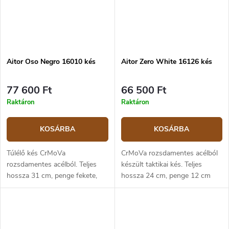
Aitor Oso Negro 16010 kés
Aitor Zero White 16126 kés
77 600 Ft
66 500 Ft
Raktáron
Raktáron
KOSÁRBA
KOSÁRBA
Túlélő kés CrMoVa
CrMoVa rozsdamentes acélból
rozsdamentes acélból. Teljes
készült taktikai kés. Teljes
hossza 31 cm, penge fekete,
hossza 24 cm, penge 12 cm
18,5 cm hosszú. Gumírozott
hosszú. Fekete micarta nyél.
markolat.