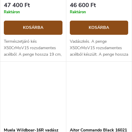
47 400 Ft
46 600 Ft
Raktáron
Raktáron
KOSÁRBA
KOSÁRBA
Természetjáró kés
Vadászkés. A penge
X50CrMoV15 rozsdamentes
X50CrMoV15 rozsdamentes
acélból. A penge hossza 19 cm,
acélból készült. A penge hossza
teljes hossza 31 cm. Markolata
17 cm, a teljes hossz 30 cm. A
barna micartából készült,
markolat fekete micartából
sárgaréz keresztvédelemmel.
készült. Fekete bőr tok.
Barna bőrtokkal.
Muela Wildboar-16R vadász
Aitor Commando Black 16021