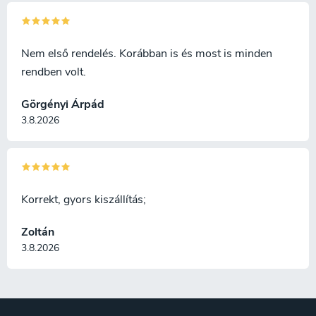
Nem első rendelés. Korábban is és most is minden
rendben volt.
Görgényi Árpád
3.8.2026
Korrekt, gyors kiszállítás;
Zoltán
3.8.2026
L