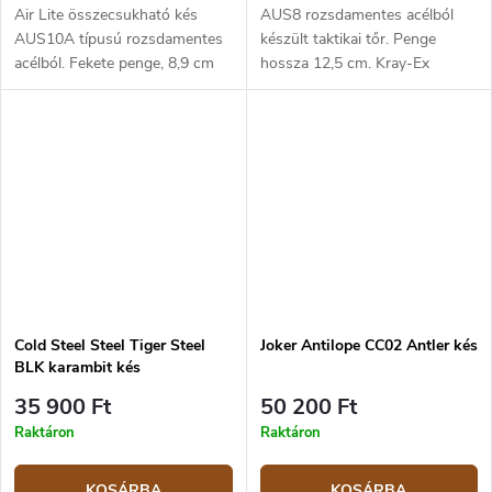
Air Lite összecsukható kés
AUS8 rozsdamentes acélból
AUS10A típusú rozsdamentes
készült taktikai tőr. Penge
acélból. Fekete penge, 8,9 cm
hossza 12,5 cm. Kray-Ex
hosszú. Markolat G10, olíva
markolat, Secure-Ex tok.
zöld.
Cold Steel Steel Tiger Steel
Joker Antilope CC02 Antler kés
BLK karambit kés
35 900 Ft
50 200 Ft
Raktáron
Raktáron
KOSÁRBA
KOSÁRBA