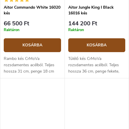
Aitor Commando White 16020
Aitor Jungle King I Black
kés
16016 kés
66 500 Ft
144 200 Ft
Raktáron
Raktáron
KOSÁRBA
KOSÁRBA
Rambo kés CrMoVa
Túlélő kés CrMoVa
rozsdamentes acélból. Teljes
rozsdamentes acélból. Teljes
hossza 31 cm, penge 18 cm
hossza 36 cm, penge fekete,
hosszú. Üreges markolat,
20,5 cm hosszú. Üreges
öntött fémből.
markolat, öntött fémből.