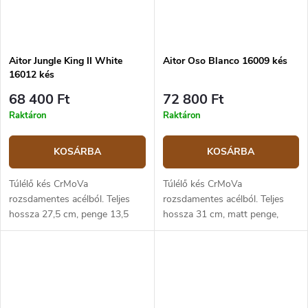
Aitor Jungle King II White
Aitor Oso Blanco 16009 kés
16012 kés
68 400 Ft
72 800 Ft
Raktáron
Raktáron
KOSÁRBA
KOSÁRBA
Túlélő kés CrMoVa
Túlélő kés CrMoVa
rozsdamentes acélból. Teljes
rozsdamentes acélból. Teljes
hossza 27,5 cm, penge 13,5
hossza 31 cm, matt penge,
cm. Üreges markolat, öntött
18,5 cm hosszú. Gumírozott
fémből.
markolat.