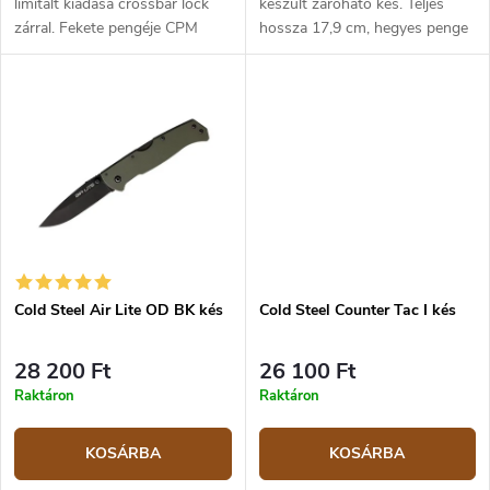
limitált kiadása crossbar lock
készült záróható kés. Teljes
zárral. Fekete pengéje CPM
hossza 17,9 cm, hegyes penge
S35VN rozsdamentes acélból
- 7,5 cm. Zöld G10 markolat -
készült. A penge hossza 7,5
10,4 cm.
cm, a teljes hossz 17,8 cm. A
markolat...
Cold Steel Air Lite OD BK kés
Cold Steel Counter Tac I kés
28 200 Ft
26 100 Ft
Raktáron
Raktáron
KOSÁRBA
KOSÁRBA