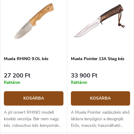
Muela RHINO 9.OL kés
Muela Pointer 13A Stag kés
27 200 Ft
33 900 Ft
Raktáron
Raktáron
KOSÁRBA
KOSÁRBA
A jól ismert RHINO modell
A Muela Pointer vadászkés első
kisebb verziója. Bár nem nagy
látásra lenyűgözi a designját.
kés, robusztus kés benyomását
Erős, masszív, használható
kelti, és valóban nagyszerű
vadászat, szabadban vagy