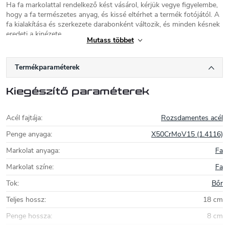
Ha fa markolattal rendelkező kést vásárol, kérjük vegye figyelembe,
hogy a fa természetes anyag, és kissé eltérhet a termék fotójától. A
fa kialakítása és szerkezete darabonként változik, és minden késnek
eredeti a kinézete.
Mutass többet
Miguel Nieto
Termékparaméterek
A kések hagyományos spanyol gyártója,
Albacete városában hosszú története 1957-
Kiegészítő paraméterek
re nyúlik vissza. A gyártó garantálja, hogy a
kés összes alkatrésze mind
Spanyolországban készül. A Miguel Nieto kések saját kiváló
Acél fajtája
:
Rozsdamentes acél
minőségű rozsdamentes acélból készülnek, az AN-58 keménysége
58-60 HRC. Újabb modellek esetén a gyártó más acélokat is
Penge anyaga
:
X50CrMoV15 (1.4116)
használ, például a Bohler N695 vagy a Sandvik 14C28N. A
markolatok fából (pl. olajfa, bocote, nyír, cocobolo) vagy modern
Markolat anyaga
:
Fa
anyagokból készültek, például micarta és katex.
Markolat színe
:
Fa
Tok
:
Bőr
Teljes hossz
:
18 cm
Penge hossza
:
8 cm