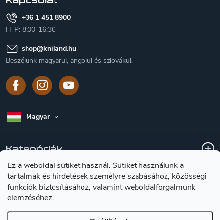
Kapcsolat
+36 1 451 8900
H-P: 8:00-16:30
shop
@
kniland.hu
Beszélünk magyarul, angolul és szlovákul.
Magyar
Kategóriák
Ez a weboldal sütiket használ. Sütiket használunk a
tartalmak és hirdetések személyre szabásához, közösségi
A vásárlásról
funkciók biztosításához, valamint weboldalforgalmunk
elemzéséhez.
Tájékoztátas a késekröl