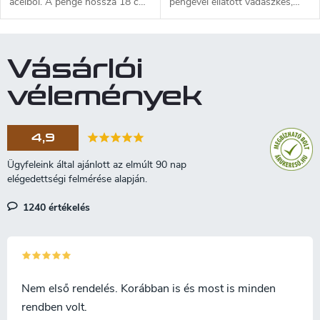
acélból. A penge hossza 18 cm,
pengével ellátott vadászkés,
a teljes hossz 29,5 cm. Fa
melynek mérete 8 cm. A
markolat. Barna bőr tok.
markolat fából készült.
Vásárlói
vélemények
4,9
1240 értékelés
Nem első rendelés. Korábban is és most is minden
rendben volt.