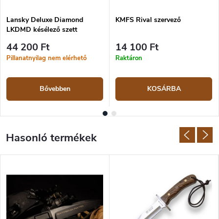
Lansky Deluxe Diamond
KMFS Rival szervező
LKDMD késélező szett
44 200 Ft
14 100 Ft
Pillanatnyilag nem elérhető
Raktáron
Bővebben
KOSÁRBA