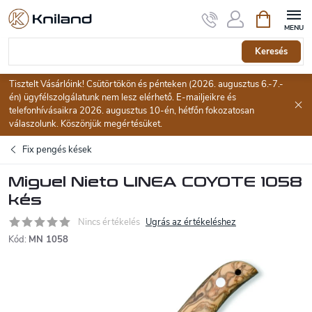
Ugrás
Kosár
a
fő
tartalomhoz
Keresés
Tisztelt Vásárlóink! Csütörtökön és pénteken (2026. augusztus 6.-7.-
én) ügyfélszolgálatunk nem lesz elérhető. E-mailjeikre és
telefonhívásaikra 2026. augusztus 10-én, hétfőn fokozatosan
válaszolunk. Köszönjük megértésüket.
Fix pengés kések
Miguel Nieto LINEA COYOTE 1058
kés
Nincs értékelés
Ugrás az értékeléshez
Kód:
MN 1058