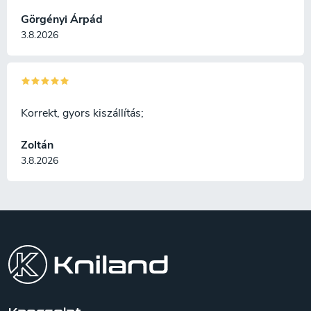
Görgényi Árpád
3.8.2026
Korrekt, gyors kiszállítás;
Zoltán
3.8.2026
L
á
b
l
é
c