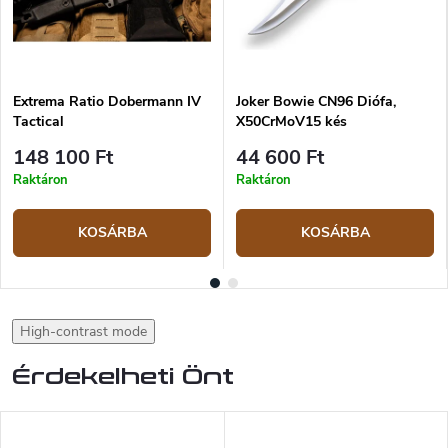
Extrema Ratio Dobermann IV
Joker Bowie CN96 Diófa,
Tactical
X50CrMoV15 kés
148 100 Ft
44 600 Ft
Raktáron
Raktáron
KOSÁRBA
KOSÁRBA
High-contrast mode
Érdekelheti Önt